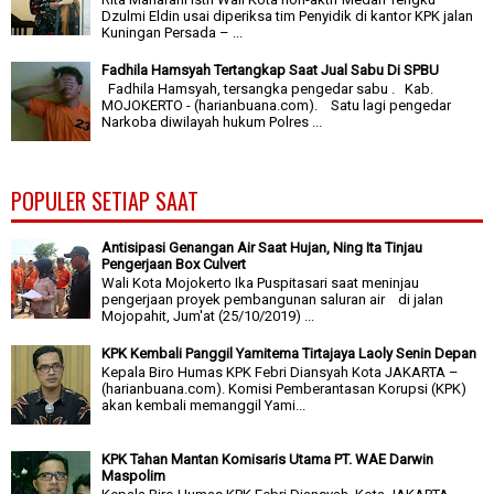
Dzulmi Eldin usai diperiksa tim Penyidik di kantor KPK jalan
Kuningan Persada – ...
Fadhila Hamsyah Tertangkap Saat Jual Sabu Di SPBU
Fadhila Hamsyah, tersangka pengedar sabu . Kab.
MOJOKERTO - (harianbuana.com). Satu lagi pengedar
Narkoba diwilayah hukum Polres ...
POPULER SETIAP SAAT
Antisipasi Genangan Air Saat Hujan, Ning Ita Tinjau
Pengerjaan Box Culvert
Wali Kota Mojokerto Ika Puspitasari saat meninjau
pengerjaan proyek pembangunan saluran air di jalan
Mojopahit, Jum'at (25/10/2019) ...
KPK Kembali Panggil Yamitema Tirtajaya Laoly Senin Depan
Kepala Biro Humas KPK Febri Diansyah Kota JAKARTA –
(harianbuana.com). Komisi Pemberantasan Korupsi (KPK)
akan kembali memanggil Yami...
KPK Tahan Mantan Komisaris Utama PT. WAE Darwin
Maspolim