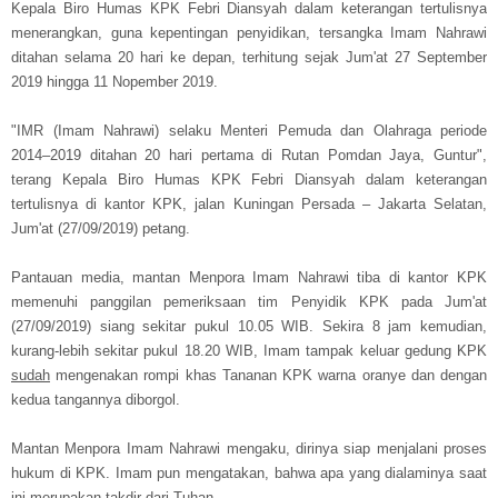
Kepala Biro Humas KPK Febri Diansyah dalam keterangan tertulisnya
menerangkan, guna kepentingan penyidikan, tersangka Imam Nahrawi
ditahan selama 20 hari ke depan, terhitung sejak Jum'at 27 September
2019 hingga 11 Nopember 2019.
"IMR (Imam Nahrawi) selaku Menteri Pemuda dan Olahraga periode
2014–2019 ditahan 20 hari pertama di Rutan Pomdan Jaya, Guntur",
terang Kepala Biro Humas KPK Febri Diansyah dalam keterangan
tertulisnya di kantor KPK, jalan Kuningan Persada – Jakarta Selatan,
Jum'at (27/09/2019) petang.
Pantauan media, mantan Menpora Imam Nahrawi tiba di kantor KPK
memenuhi panggilan pemeriksaan tim Penyidik KPK pada Jum'at
(27/09/2019) siang sekitar pukul 10.05 WIB. Sekira 8 jam kemudian,
kurang-lebih sekitar pukul 18.20 WIB, Imam tampak keluar gedung KPK
sudah
mengenakan rompi khas Tananan KPK warna oranye dan dengan
kedua tangannya diborgol.
Mantan Menpora Imam Nahrawi mengaku, dirinya siap menjalani proses
hukum di KPK. Imam pun mengatakan, bahwa apa yang dialaminya saat
ini merupakan takdir dari Tuhan.