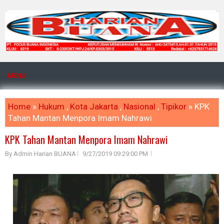
MENU
Home
»
Hukum
,
Kota Jakarta
,
Nasional
,
Tipikor
» KPK
Tahan Mantan Menpora Imam Nahrawi
KPK Tahan Mantan Menpora Imam Nahrawi
By Admin Harian BUANA
9/27/2019 09:29:00 PM