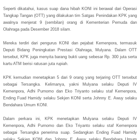
Seperti dikatahui, kasus suap dana hibah KONI ini berawal dari Operasi
Tangkap Tangan (OTT) yang dilakukan tim Satgas Penindakan KPK yang
awalnya menjerat 9 (sembilan) orang di Kementerian Pemuda dan
Olahraga pada Desember 2018 silam.
Mereka terdiri dari pengurus KONI dan pejabat Kemenpora, termasuk
Deputi Bidang Peningkatan Prestasi Olahraga, Mulyana. Dalam OTT
tersebut, KPK juga menyita barang bukti uang sebesar Rp. 300 juta serta
kartu ATM berisi ratusan juta rupiah.
KPK kemudian menetapkan 5 dari 9 orang yang terjaring OTT tersebut
sebagai Tersangka. Kelimanya, yakni Mulyana selaku Deputi IV
Kemenpora, Adhi Purnomo dan Eko Triyanto selaku staf Kemenpora,
Ending Fuad Hamidy selaku Sekjen KONI serta Johnny E. Awuy selaku
Bendahara Umum KONI.
Dalam perkara ini, KPK menetapkan Mulyana selaku Deputi IV
Kemenpora, Adhi Purnomo dan Eko Triyanto selaku staf Kemenpora
sebagai Tersangka penerima suap. Sedangkan Ending Fuad Hamidy
selaku Sekjen KONI dan Johnny E. Awuy selaku Bendahara Umum