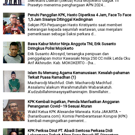
Sekretaris Daerah (Sekda) Kota Mojokerto Gaguk Tri
Prasetyo menerima penghargaan APN 2024...
Penuhi Panggilan KPK, Hasto Diperiksa 4 Jam, Face To Face
1,5 Jam Sisanya Ditinggal Kedinginan
Sekjen PDI-Perjuangan Hasto Kristiyanto saat memberi
keterangan kepada sejumlah wartawan, usai menjalani
pemeriksaan sebagai Saksi perkara d...
Bawa Kabur Motor Ninja Anggota TNI, Erik Susanto
Diringkus Polisi Mojokerto
Erik Susanto Alrosyid, tersangka penipuan dan
penggelapan motor Kawasaki Ninja 250 CC milik Letda Cku
Arif Akhirudin. Kab. MOKOKERTO - (ha...
Islam Itu Memang Agama Kemanusiaan: Kesalah-pahaman
Terkait Puasa Ramadhan (1)
Macharodji Machfud. Oleh: Macharodji Machfud .
Assalamu’alaikum Warahmatullahi Wabarakatuh.
A’udzubillahiminasysyaithanirrajim. Bismillahirr...
KPK Kembali Ingatkan, Pemda Manfaatkan Anggaran
Penanganan Covid–19 Sesuai Aturan
Wakil Ketua KPK Alexander Marwata. Kota JAKARTA –
(harianbuana.com). Komisi Pemberantasan Korupsi (KPK)
kembali mengingatkan pemerint...
KPK Periksa Dirut PT. Abadi Sentosa Perkasa Didi