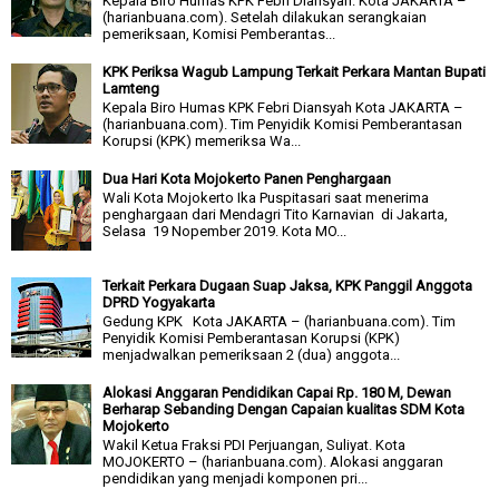
Kepala Biro Humas KPK Febri Diansyah. Kota JAKARTA –
(harianbuana.com). Setelah dilakukan serangkaian
pemeriksaan, Komisi Pemberantas...
KPK Periksa Wagub Lampung Terkait Perkara Mantan Bupati
Lamteng
Kepala Biro Humas KPK Febri Diansyah Kota JAKARTA –
(harianbuana.com). Tim Penyidik Komisi Pemberantasan
Korupsi (KPK) memeriksa Wa...
Dua Hari Kota Mojokerto Panen Penghargaan
Wali Kota Mojokerto Ika Puspitasari saat menerima
penghargaan dari Mendagri Tito Karnavian di Jakarta,
Selasa 19 Nopember 2019. Kota MO...
Terkait Perkara Dugaan Suap Jaksa, KPK Panggil Anggota
DPRD Yogyakarta
Gedung KPK Kota JAKARTA – (harianbuana.com). Tim
Penyidik Komisi Pemberantasan Korupsi (KPK)
menjadwalkan pemeriksaan 2 (dua) anggota...
Alokasi Anggaran Pendidikan Capai Rp. 180 M, Dewan
Berharap Sebanding Dengan Capaian kualitas SDM Kota
Mojokerto
Wakil Ketua Fraksi PDI Perjuangan, Suliyat. Kota
MOJOKERTO – (harianbuana.com). Alokasi anggaran
pendidikan yang menjadi komponen pri...