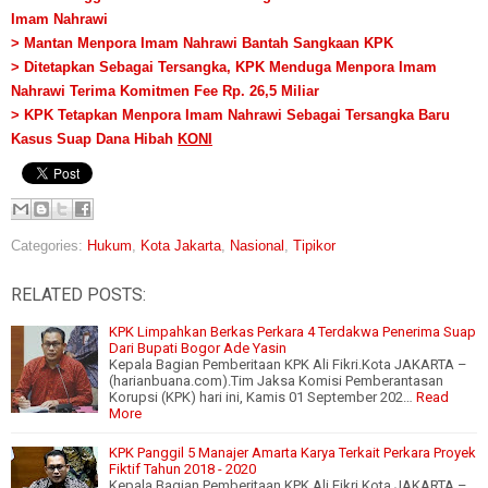
Imam
Nahrawi
> Mantan Menpora Imam Nahrawi Bantah Sangkaan KPK
> Ditetapkan Sebagai Tersangka, KPK Menduga Menpora Imam
Nahrawi Terima Komitmen Fee Rp. 26,5 Miliar
> KPK Tetapkan Menpora Imam Nahrawi Sebagai Tersangka Baru
Kasus Suap Dana Hibah
KONI
Categories:
Hukum
,
Kota Jakarta
,
Nasional
,
Tipikor
RELATED POSTS:
KPK Limpahkan Berkas Perkara 4 Terdakwa Penerima Suap
Dari Bupati Bogor Ade Yasin
Kepala Bagian Pemberitaan KPK Ali Fikri.Kota JAKARTA –
(harianbuana.com).Tim Jaksa Komisi Pemberantasan
Korupsi (KPK) hari ini, Kamis 01 September 202…
Read
More
KPK Panggil 5 Manajer Amarta Karya Terkait Perkara Proyek
Fiktif Tahun 2018 - 2020
Kepala Bagian Pemberitaan KPK Ali Fikri.Kota JAKARTA –