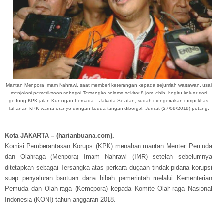
Mantan Menpora Imam Nahrawi, saat memberi keterangan kepada sejumlah wartawan, usai
menjalani pemeriksaan sebagai Tersangka selama sekitar 8 jam lebih, begitu keluar dari
gedung KPK jalan Kuningan Persada – Jakarta Selatan, sudah mengenakan rompi khas
Tahanan KPK warna oranye dengan kedua tangan diborgol, Jum'at (27/09/2019) petang.
Kota JAKARTA – (harianbuana.com).
Komisi Pemberantasan Korupsi (KPK) menahan mantan Menteri Pemuda
dan Olahraga (Menpora) Imam Nahrawi (IMR) setelah sebelumnya
ditetapkan sebagai Tersangka atas perkara dugaan tindak pidana korupsi
suap penyaluran bantuan dana hibah pemerintah melalui Kementerian
Pemuda dan Olah-raga (Kemepora) kepada Komite Olah-raga Nasional
Indonesia (KONI) tahun anggaran 2018.