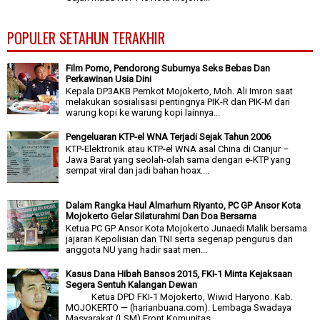
POPULER SETAHUN TERAKHIR
Film Porno, Pendorong Suburnya Seks Bebas Dan
Perkawinan Usia Dini
Kepala DP3AKB Pemkot Mojokerto, Moh. Ali Imron saat
melakukan sosialisasi pentingnya PIK-R dan PIK-M dari
warung kopi ke warung kopi lainnya...
Pengeluaran KTP-el WNA Terjadi Sejak Tahun 2006
KTP-Elektronik atau KTP-el WNA asal China di Cianjur –
Jawa Barat yang seolah-olah sama dengan e-KTP yang
sempat viral dan jadi bahan hoax....
Dalam Rangka Haul Almarhum Riyanto, PC GP Ansor Kota
Mojokerto Gelar Silaturahmi Dan Doa Bersama
Ketua PC GP Ansor Kota Mojokerto Junaedi Malik bersama
jajaran Kepolisian dan TNI serta segenap pengurus dan
anggota NU yang hadir saat men...
Kasus Dana Hibah Bansos 2015, FKI-1 Minta Kejaksaan
Segera Sentuh Kalangan Dewan
Ketua DPD FKI-1 Mojokerto, Wiwid Haryono. Kab.
MOJOKERTO — (harianbuana.com). Lembaga Swadaya
Masyarakat (LSM) Front Komunitas...