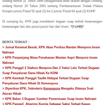
undang Nomor 31 Tahun 1999 sebagaimana telah diubah dengan Undang-
undang Nomor 20 Tahun 2001 tentang Pemberantasan Tindak Pidana
Korupsi juncto Pasal 55 ayat (1) ke-1 juncto Pasal 64 ayat (1) KUHP.
Di samping itu, KPK juga mendalami dugaan suap terkait kewenangan-
kewenangan lain dan posisi-posisi lain dari Imam.
*(Ys/HB)*
BERITA TERKAIT :
> Jumat Keramat Besok, KPK Akan Periksa Mantan Mempora Imam
Nahrawi
> KPK Perpanjang Masa Penahanan Mantan Aspri Menpora Imam
Nahrawi
> KPK Panggil 2 Stafsus Menpora Dan 2 Saksi Lain Terkait Dugaan
Suap Penyaluran Dana Hibah Ke KONI
> KPK Kembali Panggil Taufik Hidayat Terkait Dugaan Suap
Penyaluran Dana Hibah Di Kemenpora
> Diperiksa KPK, Sekretaris
Kemenpora
Mengaku Ditanya Soal
Aturan Hibah
> KPK Beber 3 Dugaan Sumber Penerimaan Suap Imam Nahrawi
> KPK Panggil Alverino Kurnia Sebagai Saksi Terkait Kasus