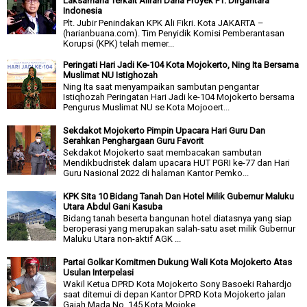
Laksamana Terkait Aliran Dana Proyek PT. Dirgantara
Indonesia
Plt. Jubir Penindakan KPK Ali Fikri. Kota JAKARTA –
(harianbuana.com). Tim Penyidik Komisi Pemberantasan
Korupsi (KPK) telah memer...
Peringati Hari Jadi Ke-104 Kota Mojokerto, Ning Ita Bersama
Muslimat NU Istighozah
Ning Ita saat menyampaikan sambutan pengantar
Istiqhozah Peringatan Hari Jadi ke-104 Mojokerto bersama
Pengurus Muslimat NU se Kota Mojooert...
Sekdakot Mojokerto Pimpin Upacara Hari Guru Dan
Serahkan Penghargaan Guru Favorit
Sekdakot Mojokerto saat membacakan sambutan
Mendikbudristek dalam upacara HUT PGRI ke-77 dan Hari
Guru Nasional 2022 di halaman Kantor Pemko...
KPK Sita 10 Bidang Tanah Dan Hotel Milik Gubernur Maluku
Utara Abdul Gani Kasuba
Bidang tanah beserta bangunan hotel diatasnya yang siap
beroperasi yang merupakan salah-satu aset milik Gubernur
Maluku Utara non-aktif AGK ...
Partai Golkar Komitmen Dukung Wali Kota Mojokerto Atas
Usulan Interpelasi
Wakil Ketua DPRD Kota Mojokerto Sony Basoeki Rahardjo
saat ditemui di depan Kantor DPRD Kota Mojokerto jalan
Gajah Mada No. 145 Kota Mojoke...