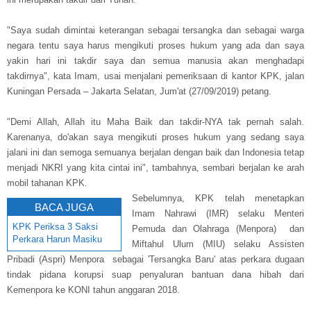
"Saya sudah dimintai keterangan sebagai tersangka dan sebagai warga
negara tentu saya harus mengikuti proses hukum yang ada dan saya
yakin hari ini takdir saya dan semua manusia akan menghadapi
takdirnya", kata Imam, usai menjalani pemeriksaan di kantor KPK, jalan
Kuningan Persada – Jakarta Selatan, Jum'at (27/09/2019) petang.
"Demi Allah, Allah itu Maha Baik dan takdir-NYA tak pernah salah.
Karenanya, do'akan saya mengikuti proses hukum yang sedang saya
jalani ini dan semoga semuanya berjalan dengan baik dan Indonesia tetap
menjadi NKRI yang kita cintai ini", tambahnya, sembari berjalan ke arah
mobil tahanan KPK.
Sebelumnya, KPK telah menetapkan
BACA JUGA
Imam Nahrawi (IMR) selaku Menteri
KPK Periksa 3 Saksi
Pemuda dan Olahraga (Menpora) dan
Perkara Harun Masiku
Miftahul Ulum (MIU) selaku Assisten
Pribadi (Aspri) Menpora sebagai 'Tersangka Baru' atas perkara dugaan
tindak pidana korupsi suap penyaluran bantuan dana hibah dari
Kemenpora ke KONI tahun anggaran 2018.