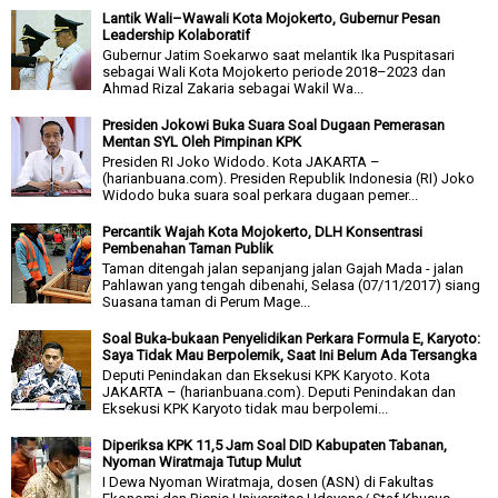
Lantik Wali–Wawali Kota Mojokerto, Gubernur Pesan
Leadership Kolaboratif
Gubernur Jatim Soekarwo saat melantik Ika Puspitasari
sebagai Wali Kota Mojokerto periode 2018–2023 dan
Ahmad Rizal Zakaria sebagai Wakil Wa...
Presiden Jokowi Buka Suara Soal Dugaan Pemerasan
Mentan SYL Oleh Pimpinan KPK
Presiden RI Joko Widodo. Kota JAKARTA –
(harianbuana.com). Presiden Republik Indonesia (RI) Joko
Widodo buka suara soal perkara dugaan pemer...
Percantik Wajah Kota Mojokerto, DLH Konsentrasi
Pembenahan Taman Publik
Taman ditengah jalan sepanjang jalan Gajah Mada - jalan
Pahlawan yang tengah dibenahi, Selasa (07/11/2017) siang
Suasana taman di Perum Mage...
Soal Buka-bukaan Penyelidikan Perkara Formula E, Karyoto:
Saya Tidak Mau Berpolemik, Saat Ini Belum Ada Tersangka
Deputi Penindakan dan Eksekusi KPK Karyoto. Kota
JAKARTA – (harianbuana.com). Deputi Penindakan dan
Eksekusi KPK Karyoto tidak mau berpolemi...
Diperiksa KPK 11,5 Jam Soal DID Kabupaten Tabanan,
Nyoman Wiratmaja Tutup Mulut
I Dewa Nyoman Wiratmaja, dosen (ASN) di Fakultas