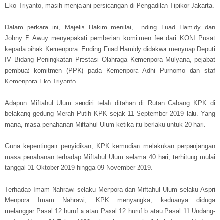
Eko Triyanto, masih menjalani persidangan di Pengadilan Tipikor Jakarta.
Dalam perkara ini, Majelis Hakim menilai, Ending Fuad Hamidy dan
Johny E Awuy menyepakati pemberian komitmen fee dari KONI Pusat
kepada pihak Kemenpora. Ending Fuad Hamidy didakwa menyuap Deputi
IV Bidang Peningkatan Prestasi Olahraga Kemenpora Mulyana, pejabat
pembuat komitmen (PPK) pada Kemenpora Adhi Purnomo dan staf
Kemenpora Eko Triyanto.
Adapun Miftahul Ulum sendiri telah ditahan di Rutan Cabang KPK di
belakang gedung Merah Putih KPK sejak 11 September 2019 lalu. Yang
mana, masa penahanan Miftahul Ulum ketika itu berlaku untuk 20 hari.
Guna kepentingan penyidikan, KPK kemudian melakukan perpanjangan
masa penahanan terhadap Miftahul Ulum selama 40 hari, terhitung mulai
tanggal 01 Oktober 2019 hingga 09 November 2019.
Terhadap Imam Nahrawi selaku Menpora dan Miftahul Ulum selaku Aspri
Menpora Imam Nahrawi, KPK menyangka, keduanya diduga
melanggar
P
asal 12 huruf a atau Pasal 12 huruf b atau Pasal 11 Undang-