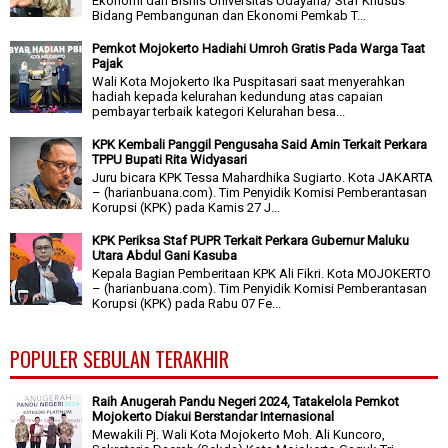
Ekonomi dan Bisnis Universitas Udayana/ Staf Khusus
Bidang Pembangunan dan Ekonomi Pemkab T...
Pemkot Mojokerto Hadiahi Umroh Gratis Pada Warga Taat
Pajak
Wali Kota Mojokerto Ika Puspitasari saat menyerahkan
hadiah kepada kelurahan kedundung atas capaian
pembayar terbaik kategori Kelurahan besa...
KPK Kembali Panggil Pengusaha Said Amin Terkait Perkara
TPPU Bupati Rita Widyasari
Juru bicara KPK Tessa Mahardhika Sugiarto. Kota JAKARTA
– (harianbuana.com). Tim Penyidik Komisi Pemberantasan
Korupsi (KPK) pada Kamis 27 J...
KPK Periksa Staf PUPR Terkait Perkara Gubernur Maluku
Utara Abdul Gani Kasuba
Kepala Bagian Pemberitaan KPK Ali Fikri. Kota MOJOKERTO
– (harianbuana.com). Tim Penyidik Komisi Pemberantasan
Korupsi (KPK) pada Rabu 07 Fe...
POPULER SEBULAN TERAKHIR
Raih Anugerah Pandu Negeri 2024, Tatakelola Pemkot
Mojokerto Diakui Berstandar Internasional
Mewakili Pj. Wali Kota Mojokerto Moh. Ali Kuncoro,