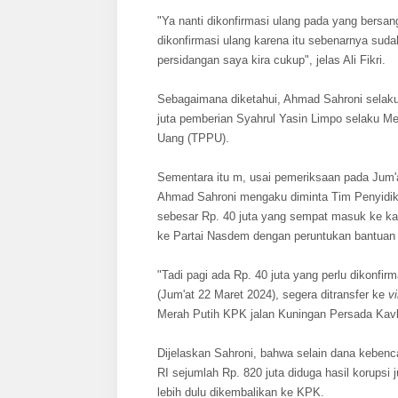
"Ya nanti dikonfirmasi ulang pada yang bers
dikonfirmasi ulang karena itu sebenarnya sud
persidangan saya kira cukup", jelas Ali Fikri.
Sebagaimana diketahui, Ahmad Sahroni sela
juta pemberian Syahrul Yasin Limpo selaku Me
Uang (TPPU).
Sementara itu m, usai pemeriksaan pada Jum
Ahmad Sahroni mengaku diminta Tim Penyidi
sebesar Rp. 40 juta yang sempat masuk ke k
ke Partai Nasdem dengan peruntukan bantuan
"Tadi pagi ada Rp. 40 juta yang perlu dikonfi
(Jum'at 22 Maret 2024), segera ditransfer ke
v
Merah Putih KPK jalan Kuningan Persada Kavli
Dijelaskan Sahroni, bahwa selain dana keben
RI sejumlah Rp. 820 juta diduga hasil korups
lebih dulu dikembalikan ke KPK.