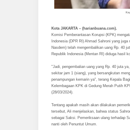
Kep
Kota JAKARTA – (harianbuana.com).
Komisi Pemberantasan Korupsi (KPK) mengata
Indonesia (DPR RI) Ahmad Sahroni yang juga
Nasdem) telah mengembalikan uang Rp. 40 jut
Republik Indonesia (Mentan RI) diduga hasil ko
"Jadi, pengembalian uang yang Rp. 40 juta ya,
sekitar jam 1 (siang), yang bersangkutan men
penampungan kemarin ya", terang Kepala Bagi
Kelembagaan KPK di Gedung Merah Putih KPK 
(28/03/2024).
Tentang apakah masih akan dilakukan pemerik
tersebut, Ali menjelaskan, bahwa status Sah
sebagai Saksi. Pemeriksaan ulang terhadap Sa
nanti oleh Penuntut Umum.