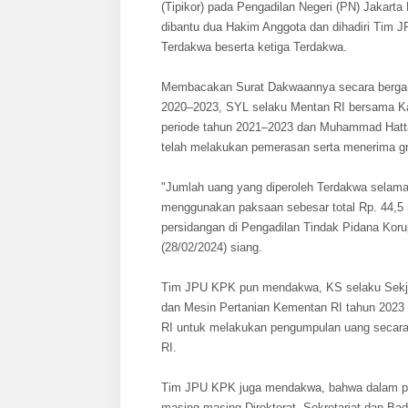
(Tipikor) pada Pengadilan Negeri (PN) Jakart
dibantu dua Hakim Anggota dan dihadiri Tim
Terdakwa beserta ketiga Terdakwa.
Membacakan Surat Dakwaannya secara bergan
2020–2023, SYL selaku Mentan RI bersama Ka
periode tahun 2021–2023 dan Muhammad Hatta
telah melakukan pemerasan serta menerima grat
"Jumlah uang yang diperoleh Terdakwa selama
menggunakan paksaan sebesar total Rp. 44,
persidangan di Pengadilan Tindak Pidana Korup
(28/02/2024) siang.
Tim JPU KPK pun mendakwa, KS selaku Sekjen
dan Mesin Pertanian Kementan RI tahun 2023 
RI untuk melakukan pengumpulan uang secara p
RI.
Tim JPU KPK juga mendakwa, bahwa dalam pel
masing-masing Direktorat, Sekretariat dan B