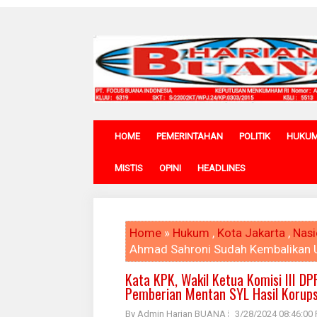
HOME
PEMERINTAHAN
POLITIK
HUKU
MISTIS
OPINI
HEADLINES
Home
»
Hukum
,
Kota Jakarta
,
Nasi
Ahmad Sahroni Sudah Kembalikan U
Kata KPK, Wakil Ketua Komisi III D
Pemberian Mentan SYL Hasil Korups
By Admin Harian BUANA
3/28/2024 08:46:00