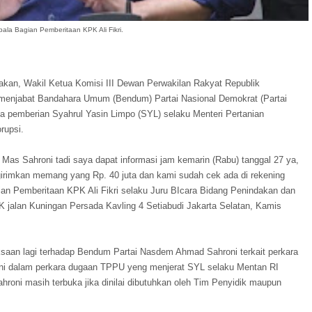
ala Bagian Pemberitaan KPK Ali Fikri.
kan, Wakil Ketua Komisi III Dewan Perwakilan Rakyat Republik
 menjabat Bandahara Umum (Bendum) Partai Nasional Demokrat (Partai
a pemberian Syahrul Yasin Limpo (SYL) selaku Menteri Pertanian
rupsi.
 Mas Sahroni tadi saya dapat informasi jam kemarin (Rabu) tanggal 27 ya,
girimkan memang yang Rp. 40 juta dan kami sudah cek ada di rekening
an Pemberitaan KPK Ali Fikri selaku Juru BIcara Bidang Penindakan dan
jalan Kuningan Persada Kavling 4 Setiabudi Jakarta Selatan, Kamis
saan lagi terhadap Bendum Partai Nasdem Ahmad Sahroni terkait perkara
roni dalam perkara dugaan TPPU yeng menjerat SYL selaku Mentan RI
hroni masih terbuka jika dinilai dibutuhkan oleh Tim Penyidik maupun