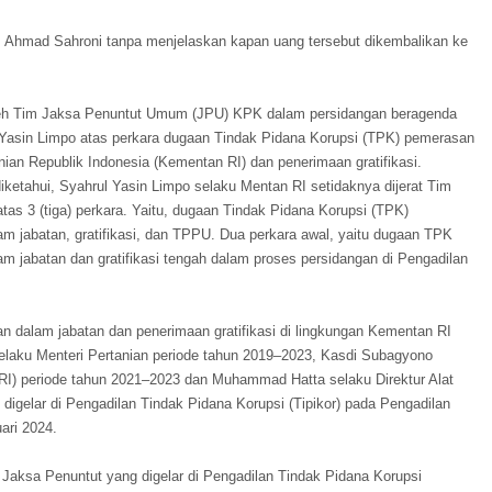
las Ahmad Sahroni tanpa menjelaskan kapan uang tersebut dikembalikan ke
oleh Tim Jaksa Penuntut Umum (JPU) KPK dalam persidangan beragenda
asin Limpo atas perkara dugaan Tindak Pidana Korupsi (TPK) pemerasan
ian Republik Indonesia (Kementan RI) dan penerimaan gratifikasi.
ketahui, Syahrul Yasin Limpo selaku Mentan RI setidaknya dijerat Tim
tas 3 (tiga) perkara. Yaitu, dugaan Tindak Pidana Korupsi (TPK)
m jabatan, gratifikasi, dan TPPU. Dua perkara awal, yaitu dugaan TPK
m jabatan dan gratifikasi tengah dalam proses persidangan di Pengadilan
 dalam jabatan dan penerimaan gratifikasi di lingkungan Kementan RI
elaku Menteri Pertanian periode tahun 2019–2023, Kasdi Subagyono
 RI) periode tahun 2021–2023 dan Muhammad Hatta selaku Direktur Alat
digelar di Pengadilan Tindak Pidana Korupsi (Tipikor) pada Pengadilan
ari 2024.
ksa Penuntut yang digelar di Pengadilan Tindak Pidana Korupsi