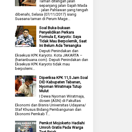
Taman ditengah jalan
sepanjang jalan Gajah Mada
- jalan Pahlawan yang tengah
dibenahi, Selasa (07/11/2017) siang
Suasana taman di Perum Mage...
Soal Buka-bukaan
Penyelidikan Perkara
Formula E, Karyoto: Saya
Tidak Mau Berpolemik, Saat
Ini Belum Ada Tersangka
Deputi Penindakan dan
Eksekusi KPK Karyoto. Kota JAKARTA –
(harianbuana.com). Deputi Penindakan dan
Eksekusi KPK Karyoto tidak mau
berpolemi...
Diperiksa KPK 11,5 Jam Soal
DID Kabupaten Tabanan,
Nyoman Wiratmaja Tutup
Mulut
I Dewa Nyoman Wiratmaja,
dosen (ASN) di Fakultas
Ekonomi dan Bisnis Universitas Udayana/
Staf Khusus Bidang Pembangunan dan
Ekonomi Pemkab T...
Pemkot Mojokerto Hadiahi
Umroh Gratis Pada Warga
Taat Pajak