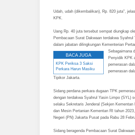
Udah, udah (dikembalikan), Rp. 820 juta", je
KPK.
Uang Rp. 40 juta tersebut sempat diungkap 
Pembacaan Surat Dakwaan terdakwa Syahrul Y
dalam jabatan dilingkungan Kementerian Pertan
Sebagaimana di
BACA JUGA
Penyidik KPK a
KPK Periksa 3 Saksi
pemerasan dala
Perkara Harun Masiku
pemerasan dala
Tipikor Jakarta.
Sidang perdana perkara dugaan TPK pemerasan
dengan terdakwa Syahrul Yasin Limpo (SYL) s
selaku Sekretaris Jenderal (Sekjen Kementan
dan Mesin Pertanian Kementan RI tahun 2023, 
Negeri (PN) Jakarta Pusat pada Rabu 28 Febru
Sidang beragenda Pembacaan Surat Dakwaan Ja