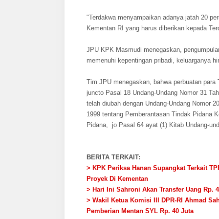
"Terdakwa menyampaikan adanya jatah 20 perse
Kementan RI yang harus diberikan kepada Te
JPU KPK Masmudi menegaskan, pengumpulan ua
memenuhi kepentingan pribadi, keluarganya h
Tim JPU menegaskan, bahwa perbuatan para T
juncto Pasal 18 Undang-Undang Nomor 31 Tah
telah diubah dengan Undang-Undang Nomor 2
1999 tentang Pemberantasan Tindak Pidana Ko
Pidana, jo Pasal 64 ayat (1) Kitab Undang-u
BERITA TERKAIT:
> KPK Periksa Hanan Supangkat Terkait T
Proyek Di Kementan
> Hari Ini Sahroni Akan Transfer Uang Rp.
> Wakil Ketua Komisi III DPR-RI Ahmad Sa
Pemberian Mentan SYL Rp. 40 Juta