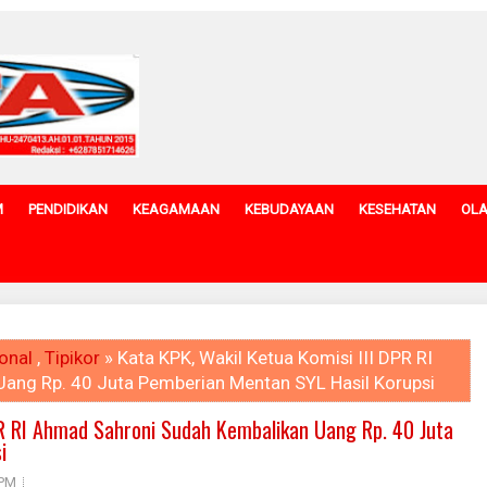
M
PENDIDIKAN
KEAGAMAAN
KEBUDAYAAN
KESEHATAN
OL
onal
,
Tipikor
» Kata KPK, Wakil Ketua Komisi III DPR RI
ang Rp. 40 Juta Pemberian Mentan SYL Hasil Korupsi
PR RI Ahmad Sahroni Sudah Kembalikan Uang Rp. 40 Juta
i
 PM