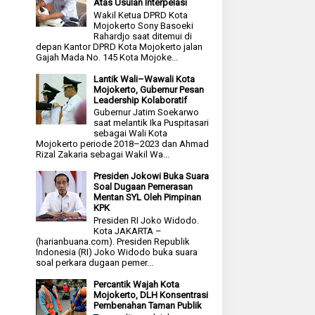
Atas Usulan Interpelasi
Wakil Ketua DPRD Kota
Mojokerto Sony Basoeki
Rahardjo saat ditemui di
depan Kantor DPRD Kota Mojokerto jalan
Gajah Mada No. 145 Kota Mojoke...
Lantik Wali–Wawali Kota
Mojokerto, Gubernur Pesan
Leadership Kolaboratif
Gubernur Jatim Soekarwo
saat melantik Ika Puspitasari
sebagai Wali Kota
Mojokerto periode 2018–2023 dan Ahmad
Rizal Zakaria sebagai Wakil Wa...
Presiden Jokowi Buka Suara
Soal Dugaan Pemerasan
Mentan SYL Oleh Pimpinan
KPK
Presiden RI Joko Widodo.
Kota JAKARTA –
(harianbuana.com). Presiden Republik
Indonesia (RI) Joko Widodo buka suara
soal perkara dugaan pemer...
Percantik Wajah Kota
Mojokerto, DLH Konsentrasi
Pembenahan Taman Publik