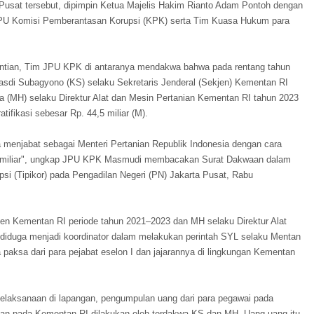
a Pusat tersebut, dipimpin Ketua Majelis Hakim Rianto Adam Pontoh dengan
 JPU Komisi Pemberantasan Korupsi (KPK) serta Tim Kuasa Hukum para
tian, Tim JPU KPK di antaranya mendakwa bahwa pada rentang tahun
sdi Subagyono (KS) selaku Sekretaris Jenderal (Sekjen) Kementan RI
 (MH) selaku Direktur Alat dan Mesin Pertanian Kementan RI tahun 2023
ifikasi sebesar Rp. 44,5 miliar (M).
 menjabat sebagai Menteri Pertanian Republik Indonesia dengan cara
5 miliar", ungkap JPU KPK Masmudi membacakan Surat Dakwaan dalam
si (Tipikor) pada Pengadilan Negeri (PN) Jakarta Pusat, Rabu
 Kementan RI periode tahun 2021–2023 dan MH selaku Direktur Alat
diduga menjadi koordinator dalam melakukan perintah SYL selaku Mentan
aksa dari para pejabat eselon I dan jajarannya di lingkungan Kementan
aksanaan di lapangan, pengumpulan uang dari para pegawai pada
adan pada Kementan RI dilakukan oleh terdakwa KS dan MH. Uang-uang itu