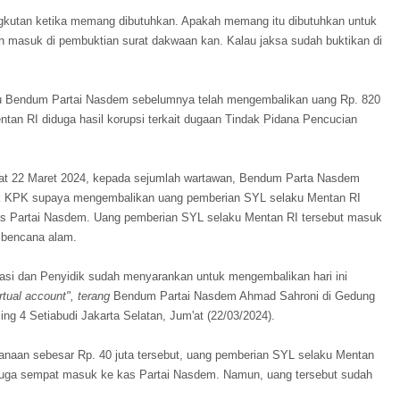
angkutan ketika memang dibutuhkan. Apakah memang itu dibutuhkan untuk
ah masuk di pembuktian surat dakwaan kan. Kalau jaksa sudah buktikan di
ku Bendum Partai Nasdem sebelumnya telah mengembalikan uang Rp. 820
ntan RI diduga hasil korupsi terkait dugaan Tindak Pidana Pencucian
'at 22 Maret 2024, kepada sejumlah wartawan, Bendum Parta Nasdem
k KPK supaya mengembalikan uang pemberian SYL selaku Mentan RI
as Partai Nasdem. Uang pemberian SYL selaku Mentan RI tersebut masuk
 bencana alam.
rmasi dan Penyidik sudah menyarankan untuk mengembalikan hari ini
irtual account", terang
Bendum Partai Nasdem Ahmad Sahroni di Gedung
ng 4 Setiabudi Jakarta Selatan, Jum'at (22/03/2024).
canaan sebesar Rp. 40 juta tersebut, uang pemberian SYL selaku Mentan
i juga sempat masuk ke kas Partai Nasdem. Namun, uang tersebut sudah