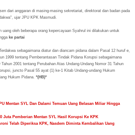
n dari anggaran di masing-masing sekretariat, direktorat dan badan pada
rdakwa", ujar JPU KPK Masmudi.
ng oleh beberapa orang kepercayaan Syahrul ini dilakukan untuk
ingga
ke partai
erdakwa sebagaimana diatur dan diancam pidana dalam Pasal 12 huruf e,
un 1999 tentang Pemberantasan Tindak Pidana Korupsi sebagaimana
0 Tahun 2001 tentang Perubahan Atas Undang-Undang Nomor 31 Tahun
rupsi, juncto Pasal 55 ayat (1) ke-1 Kitab Undang-undang Hukum
ndang Hukum Pidana.
*(HB)*
PPU Mentan SYL Dan Dalami Temuan Uang Belasan Miliar Hingga
 40 Juta Pemberian Mentan SYL Hasil Korupsi Ke KPK
hroni Telah Diperiksa KPK, Nasdem Diminta Kembalikan Uang