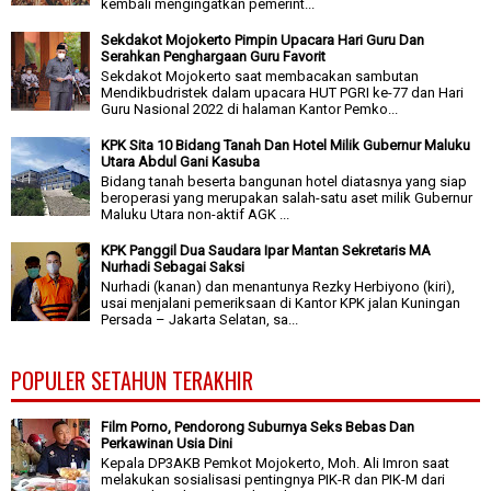
kembali mengingatkan pemerint...
Sekdakot Mojokerto Pimpin Upacara Hari Guru Dan
Serahkan Penghargaan Guru Favorit
Sekdakot Mojokerto saat membacakan sambutan
Mendikbudristek dalam upacara HUT PGRI ke-77 dan Hari
Guru Nasional 2022 di halaman Kantor Pemko...
KPK Sita 10 Bidang Tanah Dan Hotel Milik Gubernur Maluku
Utara Abdul Gani Kasuba
Bidang tanah beserta bangunan hotel diatasnya yang siap
beroperasi yang merupakan salah-satu aset milik Gubernur
Maluku Utara non-aktif AGK ...
KPK Panggil Dua Saudara Ipar Mantan Sekretaris MA
Nurhadi Sebagai Saksi
Nurhadi (kanan) dan menantunya Rezky Herbiyono (kiri),
usai menjalani pemeriksaan di Kantor KPK jalan Kuningan
Persada – Jakarta Selatan, sa...
POPULER SETAHUN TERAKHIR
Film Porno, Pendorong Suburnya Seks Bebas Dan
Perkawinan Usia Dini
Kepala DP3AKB Pemkot Mojokerto, Moh. Ali Imron saat
melakukan sosialisasi pentingnya PIK-R dan PIK-M dari