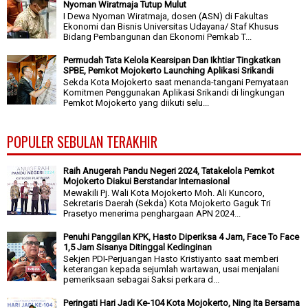
Nyoman Wiratmaja Tutup Mulut
I Dewa Nyoman Wiratmaja, dosen (ASN) di Fakultas
Ekonomi dan Bisnis Universitas Udayana/ Staf Khusus
Bidang Pembangunan dan Ekonomi Pemkab T...
Permudah Tata Kelola Kearsipan Dan Ikhtiar Tingkatkan
SPBE, Pemkot Mojokerto Launching Aplikasi Srikandi
Sekda Kota Mojokerto saat menanda-tangani Pernyataan
Komitmen Penggunakan Aplikasi Srikandi di lingkungan
Pemkot Mojokerto yang diikuti selu...
POPULER SEBULAN TERAKHIR
Raih Anugerah Pandu Negeri 2024, Tatakelola Pemkot
Mojokerto Diakui Berstandar Internasional
Mewakili Pj. Wali Kota Mojokerto Moh. Ali Kuncoro,
Sekretaris Daerah (Sekda) Kota Mojokerto Gaguk Tri
Prasetyo menerima penghargaan APN 2024...
Penuhi Panggilan KPK, Hasto Diperiksa 4 Jam, Face To Face
1,5 Jam Sisanya Ditinggal Kedinginan
Sekjen PDI-Perjuangan Hasto Kristiyanto saat memberi
keterangan kepada sejumlah wartawan, usai menjalani
pemeriksaan sebagai Saksi perkara d...
Peringati Hari Jadi Ke-104 Kota Mojokerto, Ning Ita Bersama