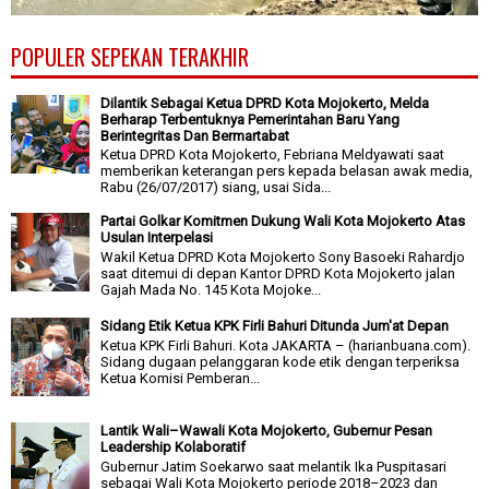
POPULER SEPEKAN TERAKHIR
Dilantik Sebagai Ketua DPRD Kota Mojokerto, Melda
Berharap Terbentuknya Pemerintahan Baru Yang
Berintegritas Dan Bermartabat
Ketua DPRD Kota Mojokerto, Febriana Meldyawati saat
memberikan keterangan pers kepada belasan awak media,
Rabu (26/07/2017) siang, usai Sida...
Partai Golkar Komitmen Dukung Wali Kota Mojokerto Atas
Usulan Interpelasi
Wakil Ketua DPRD Kota Mojokerto Sony Basoeki Rahardjo
saat ditemui di depan Kantor DPRD Kota Mojokerto jalan
Gajah Mada No. 145 Kota Mojoke...
Sidang Etik Ketua KPK Firli Bahuri Ditunda Jum'at Depan
Ketua KPK Firli Bahuri. Kota JAKARTA – (harianbuana.com).
Sidang dugaan pelanggaran kode etik dengan terperiksa
Ketua Komisi Pemberan...
Lantik Wali–Wawali Kota Mojokerto, Gubernur Pesan
Leadership Kolaboratif
Gubernur Jatim Soekarwo saat melantik Ika Puspitasari
sebagai Wali Kota Mojokerto periode 2018–2023 dan