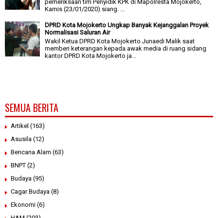
pemeriksaan tim Penyidik KPK di Mapolresta Mojokerto,
Kamis (23/01/2020) siang. ...
DPRD Kota Mojokerto Ungkap Banyak Kejanggalan Proyek
Normalisasi Saluran Air
Wakil Ketua DPRD Kota Mojokerto Junaedi Malik saat
memberi keterangan kepada awak media di ruang sidang
kantor DPRD Kota Mojokerto ja...
SEMUA BERITA
Artikel
(163)
Asusila
(12)
Bencana Alam
(63)
BNPT
(2)
Budaya
(95)
Cagar Budaya
(8)
Ekonomi
(6)
HAM
(203)