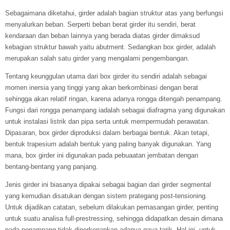
Sebagaimana diketahui, girder adalah bagian struktur atas yang berfungsi
menyalurkan beban. Serperti beban berat girder itu sendiri, berat
kendaraan dan beban lainnya yang berada diatas girder dimaksud
kebagian struktur bawah yaitu abutment. Sedangkan box girder, adalah
merupakan salah satu girder yang mengalami pengembangan.
Tentang keunggulan utama dari box girder itu sendiri adalah sebagai
momen inersia yang tinggi yang akan berkombinasi dengan berat
sehingga akan relatif ringan, karena adanya rongga ditengah penampang.
Fungsi dari rongga penampang iadalah sebagai diafragma yang digunakan
untuk instalasi listrik dan pipa serta untuk mempermudah perawatan.
Dipasaran, box girder diproduksi dalam berbagai bentuk. Akan tetapi,
bentuk trapesium adalah bentuk yang paling banyak digunakan. Yang
mana, box girder ini digunakan pada pebuaatan jembatan dengan
bentang-bentang yang panjang.
Jenis girder ini biasanya dipakai sebagai bagian dari girder segmental
yang kemudian disatukan dengan sistem prategang post-tensioning.
Untuk dijadikan catatan, sebelum dilakukan pemasangan girder, penting
untuk suatu analisa full-prestressing, sehingga didapatkan desain dimana
pada penampang tidak diperkenankan adanya gaya tarik. Hal ini, untuk