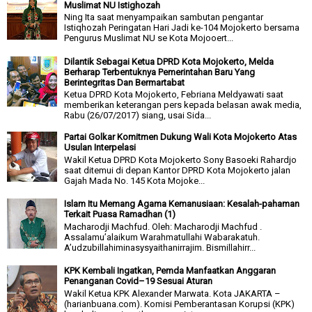
Muslimat NU Istighozah
Ning Ita saat menyampaikan sambutan pengantar
Istiqhozah Peringatan Hari Jadi ke-104 Mojokerto bersama
Pengurus Muslimat NU se Kota Mojooert...
Dilantik Sebagai Ketua DPRD Kota Mojokerto, Melda
Berharap Terbentuknya Pemerintahan Baru Yang
Berintegritas Dan Bermartabat
Ketua DPRD Kota Mojokerto, Febriana Meldyawati saat
memberikan keterangan pers kepada belasan awak media,
Rabu (26/07/2017) siang, usai Sida...
Partai Golkar Komitmen Dukung Wali Kota Mojokerto Atas
Usulan Interpelasi
Wakil Ketua DPRD Kota Mojokerto Sony Basoeki Rahardjo
saat ditemui di depan Kantor DPRD Kota Mojokerto jalan
Gajah Mada No. 145 Kota Mojoke...
Islam Itu Memang Agama Kemanusiaan: Kesalah-pahaman
Terkait Puasa Ramadhan (1)
Macharodji Machfud. Oleh: Macharodji Machfud .
Assalamu’alaikum Warahmatullahi Wabarakatuh.
A’udzubillahiminasysyaithanirrajim. Bismillahirr...
KPK Kembali Ingatkan, Pemda Manfaatkan Anggaran
Penanganan Covid–19 Sesuai Aturan
Wakil Ketua KPK Alexander Marwata. Kota JAKARTA –
(harianbuana.com). Komisi Pemberantasan Korupsi (KPK)