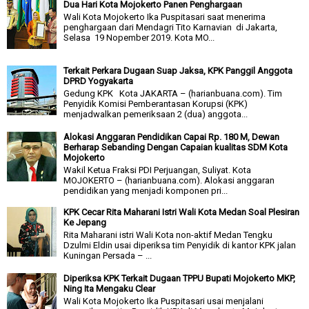
Dua Hari Kota Mojokerto Panen Penghargaan
Wali Kota Mojokerto Ika Puspitasari saat menerima
penghargaan dari Mendagri Tito Karnavian di Jakarta,
Selasa 19 Nopember 2019. Kota MO...
Terkait Perkara Dugaan Suap Jaksa, KPK Panggil Anggota
DPRD Yogyakarta
Gedung KPK Kota JAKARTA – (harianbuana.com). Tim
Penyidik Komisi Pemberantasan Korupsi (KPK)
menjadwalkan pemeriksaan 2 (dua) anggota...
Alokasi Anggaran Pendidikan Capai Rp. 180 M, Dewan
Berharap Sebanding Dengan Capaian kualitas SDM Kota
Mojokerto
Wakil Ketua Fraksi PDI Perjuangan, Suliyat. Kota
MOJOKERTO – (harianbuana.com). Alokasi anggaran
pendidikan yang menjadi komponen pri...
KPK Cecar Rita Maharani Istri Wali Kota Medan Soal Plesiran
Ke Jepang
Rita Maharani istri Wali Kota non-aktif Medan Tengku
Dzulmi Eldin usai diperiksa tim Penyidik di kantor KPK jalan
Kuningan Persada – ...
Diperiksa KPK Terkait Dugaan TPPU Bupati Mojokerto MKP,
Ning Ita Mengaku Clear
Wali Kota Mojokerto Ika Puspitasari usai menjalani