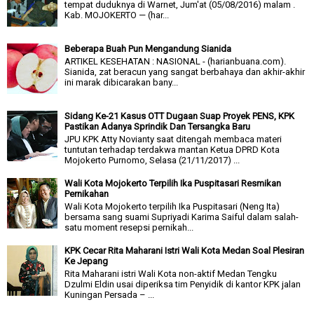
tempat duduknya di Warnet, Jum'at (05/08/2016) malam .
Kab. MOJOKERTO — (har...
Beberapa Buah Pun Mengandung Sianida
ARTIKEL KESEHATAN : NASIONAL - (harianbuana.com).
Sianida, zat beracun yang sangat berbahaya dan akhir-akhir
ini marak dibicarakan bany...
Sidang Ke-21 Kasus OTT Dugaan Suap Proyek PENS, KPK
Pastikan Adanya Sprindik Dan Tersangka Baru
JPU KPK Atty Novianty saat ditengah membaca materi
tuntutan terhadap terdakwa mantan Ketua DPRD Kota
Mojokerto Purnomo, Selasa (21/11/2017) ...
Wali Kota Mojokerto Terpilih Ika Puspitasari Resmikan
Pernikahan
Wali Kota Mojokerto terpilih Ika Puspitasari (Neng Ita)
bersama sang suami Supriyadi Karima Saiful dalam salah-
satu moment resepsi pernikah...
KPK Cecar Rita Maharani Istri Wali Kota Medan Soal Plesiran
Ke Jepang
Rita Maharani istri Wali Kota non-aktif Medan Tengku
Dzulmi Eldin usai diperiksa tim Penyidik di kantor KPK jalan
Kuningan Persada – ...