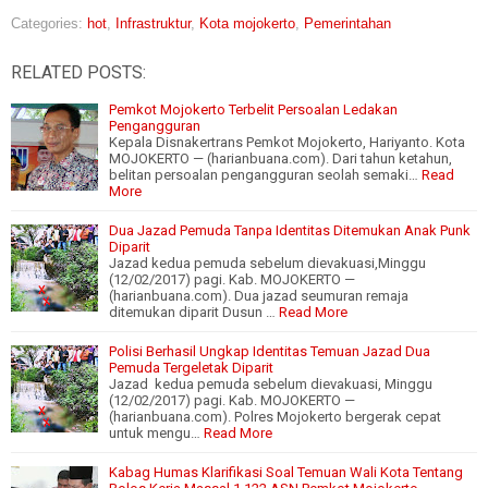
Categories:
hot
,
Infrastruktur
,
Kota mojokerto
,
Pemerintahan
RELATED POSTS:
Pemkot Mojokerto Terbelit Persoalan Ledakan
Pengangguran
Kepala Disnakertrans Pemkot Mojokerto, Hariyanto. Kota
MOJOKERTO — (harianbuana.com). Dari tahun ketahun,
belitan persoalan pengangguran seolah semaki…
Read
More
Dua Jazad Pemuda Tanpa Identitas Ditemukan Anak Punk
Diparit
Jazad kedua pemuda sebelum dievakuasi,Minggu
(12/02/2017) pagi. Kab. MOJOKERTO —
(harianbuana.com). Dua jazad seumuran remaja
ditemukan diparit Dusun …
Read More
Polisi Berhasil Ungkap Identitas Temuan Jazad Dua
Pemuda Tergeletak Diparit
Jazad kedua pemuda sebelum dievakuasi, Minggu
(12/02/2017) pagi. Kab. MOJOKERTO —
(harianbuana.com). Polres Mojokerto bergerak cepat
untuk mengu…
Read More
Kabag Humas Klarifikasi Soal Temuan Wali Kota Tentang