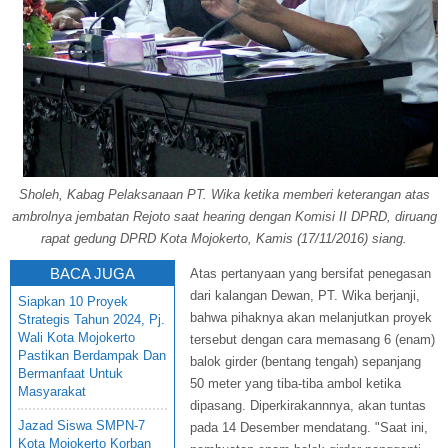
Sholeh, Kabag Pelaksanaan PT. Wika ketika memberi keterangan atas
ambrolnya jembatan Rejoto saat hearing dengan Komisi II DPRD, diruang
rapat gedung DPRD Kota Mojokerto, Kamis (17/11/2016) siang.
BACA JUGA
Atas pertanyaan yang bersifat penegasan
dari kalangan Dewan, PT. Wika berjanji,
Siapkan 10 Proyek
bahwa pihaknya akan melanjutkan proyek
Strategis Tahun 2024, Pj.
Wali Kota Mojokerto
tersebut dengan cara memasang 6 (enam)
Pastikan Berdampak Dan
balok girder (bentang tengah) sepanjang
Bermanfaat Untuk
50 meter yang tiba-tiba ambol ketika
Masyarakat
dipasang. Diperkirakannnya, akan tuntas
Jazad Siswa SMPN-7
pada 14 Desember mendatang. "Saat ini,
Kota Mojokerto Korban