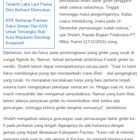
pembuatan enam balok girder pengganti
Terakhir Laka Laut Pantai
telah selesai seluruhnya. Tinggal
Drini Berhasil Ditemukan
menunggu masa pengeringannya. Kalau
KPK Berharap Puluhan
cuaca mendukung, maka pada 14
Saksi Dewan Dan ASN
Desember pemasangan sudah selesai,"
Untuk Tersangka Wali
ujar Sholeh, Kepala Bagian Pelaksana PT
Kota Mojokerto Bersikap
Wika, Kamis (17/11/2016) siang.
Kooperatif
Dijelaskan, kini dia fokus pada pembongkaran puing grider yang rusak di
sungai Ngotok itu. Namun, terkait penyebab ambrolnya 6 balok girder itu
sendiri, Sholeh belum dapat memaparkannya secara pasti. "Saat ini kami
fokus membongkar puing dan memperbaiki crane (Red : alat pengangkat)
yang rusak. Ini merupakan kecelakaan kerja yang baru pertama terjadi
selama kami mengerjakan pekerjaan semacam ini. Hingga saat ini, kami
masih menyelidiki dan mengamati penyebabnya. Namun yang kami lihat,
belum adanya penyatuan grider itu menimbulkan efek ketika ada
goncangan, sehingga kelima grider bergetar semuanya", tambahnya.
Sholeh mengaitkan adanya goncangan saat pemasangan balok girder ke-
6 pada jembatan yang tengah digarapnya itu ada kaitannya dengan
gempa yang terjadi dikawasan Kabupaten Pacitan. "Kami cek di internet,
memang pada saat itu ada gempa di Pacitan. Itu menjadi hipotesa kami,