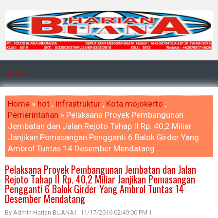
MENU
Home
»
hot
,
Infrastruktur
,
Kota mojokerto
,
Pemerintahan
» Pelaksana Proyek Pembangunan
Jembatan dan Jalan Rejoto Tahap II Rp. 40,2 Miliar
Janjikan Pemasangan Pengganti 6 Balok Girder Yang
Ambrol Tuntas 14 Desember Mendatang
Pelaksana Proyek Pembangunan Jembatan dan Jalan
Rejoto Tahap II Rp. 40,2 Miliar Janjikan Pemasangan
Pengganti 6 Balok Girder Yang Ambrol Tuntas 14
Desember Mendatang
By Admin Harian BUANA
11/17/2016 02:49:00 PM