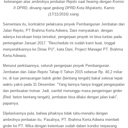
keterangan atas
ambrolnya jembatan Rejoto saat hearing dengan Komisi
II DPRD, diruang rapat gedung DPRD Kota Mojokerto, Kamis
(17/11/2016) siang.
Sementara itu, kontraktor pelaksana proyek Pembangunan Jembatan dan
Jalan Rejoto, PT Brahma Kerta Adiwira, Dani menyatakan, dengan
adanya kecekaan kerja tersebut, pengerjaan proyek ini bisa tuntas pada
pertengahan Januari 2017. "Reschedule ini sudah kami buat, tinggal
menyerahkannya ke Dinas PU", kata Dani, Project Manager PT. Brahma
Kerta Adiwara.
Menurut perkitaannya, seluruh pengerjaan proyek Pembangunan
Jembatan dan Jalan Rejoto Tahap II Tahun 2015 sebesar Rp. 40,2 miliar
ini, di luar pemasangan balok girder (bentang tengah) bakal selesai tepat
waktu yakni pada 31 Desember. "Yang lainnya hanya tinggal pengaspalan
dan pembuatan trotoar. Jadi, sambil menunggu masa pengeringan girder
(Red: beton bentang tengah), jembatan bisa dilalui dengan jalan kaki",
paparnya.
Dijelaskannya pula, bahwa pihaknya tidak tahu-menahu dengan
ambrolnya jembatan itu. Pasalnya, PT. Brahma Kerta Adiwira membeli
girder ke PT. Wika dengan ketentuan sudah dalam kondisi terpasang.