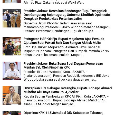
Ahmad Rizal Zakaria sebagai Wakil Wa...
Presiden Jokowi Resmikan Bendungan Tugu Trenggalek
Dan Gongseng Bojonegoro,, Gubernur Khofifah Optimistis
Dongkrak Produktivitas Pertanian Jatim
Gubernur Jatim Khofifah Indar Parawansa saat
mendampingi Presiden RI Joko Widodo menanda-tangani
Prasasti Peresmian Bendungan Tugu di Kabupa...
Peringatan HSP-96: Pjs. Bupati Mojokerto Ajak Pemuda
Ciptakan Budi Pekerti Baik Dan Bangun Akhlak Mulia
Foto: Pjs. Bupati Mojokerto Akhmad Jazuli sebagai
Inspektur Upacara Peringatan Hari Sumpah Pemuda ke 96
tahun 2024 di halaman Pemkab. Mojok...
Presiden Jokowi Buka Suara Soal Dugaan Pemerasan
Mentan SYL Oleh Pimpinan KPK
Presiden RI Joko Widodo. Kota JAKARTA –
(harianbuana.com). Presiden Republik Indonesia (RI) Joko
Widodo buka suara soal perkara dugaan pemer...
Ditetapkan KPK Sebagai Tersangka, Bupati Sidoarjo Ahmad
Muhdlor Ali Punya Harta Rp. 4,7 Miliar
Kepala Bagian Pemberitaan KPK Ali Fikri. Kota JAKARTA –
(harianbuana.com). Bupati Sidoarjo Ahmad Muhdlor Ali
alias Gus Muhdlor tengah menjad...
Diperiksa KPK 11,5 Jam Soal DID Kabupaten Tabanan,