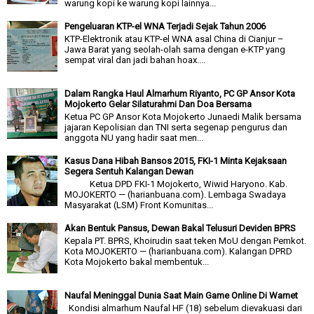
warung kopi ke warung kopi lainnya...
Pengeluaran KTP-el WNA Terjadi Sejak Tahun 2006
KTP-Elektronik atau KTP-el WNA asal China di Cianjur –
Jawa Barat yang seolah-olah sama dengan e-KTP yang
sempat viral dan jadi bahan hoax....
Dalam Rangka Haul Almarhum Riyanto, PC GP Ansor Kota
Mojokerto Gelar Silaturahmi Dan Doa Bersama
Ketua PC GP Ansor Kota Mojokerto Junaedi Malik bersama
jajaran Kepolisian dan TNI serta segenap pengurus dan
anggota NU yang hadir saat men...
Kasus Dana Hibah Bansos 2015, FKI-1 Minta Kejaksaan
Segera Sentuh Kalangan Dewan
Ketua DPD FKI-1 Mojokerto, Wiwid Haryono. Kab.
MOJOKERTO — (harianbuana.com). Lembaga Swadaya
Masyarakat (LSM) Front Komunitas...
Akan Bentuk Pansus, Dewan Bakal Telusuri Deviden BPRS
Kepala PT. BPRS, Khoirudin saat teken MoU dengan Pemkot.
Kota MOJOKERTO — (harianbuana.com). Kalangan DPRD
Kota Mojokerto bakal membentuk...
Naufal Meninggal Dunia Saat Main Game Online Di Warnet
Kondisi almarhum Naufal HF (18) sebelum dievakuasi dari