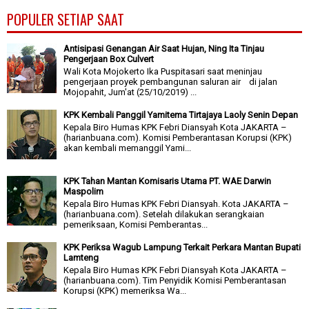
POPULER SETIAP SAAT
Antisipasi Genangan Air Saat Hujan, Ning Ita Tinjau
Pengerjaan Box Culvert
Wali Kota Mojokerto Ika Puspitasari saat meninjau
pengerjaan proyek pembangunan saluran air di jalan
Mojopahit, Jum'at (25/10/2019) ...
KPK Kembali Panggil Yamitema Tirtajaya Laoly Senin Depan
Kepala Biro Humas KPK Febri Diansyah Kota JAKARTA –
(harianbuana.com). Komisi Pemberantasan Korupsi (KPK)
akan kembali memanggil Yami...
KPK Tahan Mantan Komisaris Utama PT. WAE Darwin
Maspolim
Kepala Biro Humas KPK Febri Diansyah. Kota JAKARTA –
(harianbuana.com). Setelah dilakukan serangkaian
pemeriksaan, Komisi Pemberantas...
KPK Periksa Wagub Lampung Terkait Perkara Mantan Bupati
Lamteng
Kepala Biro Humas KPK Febri Diansyah Kota JAKARTA –
(harianbuana.com). Tim Penyidik Komisi Pemberantasan
Korupsi (KPK) memeriksa Wa...