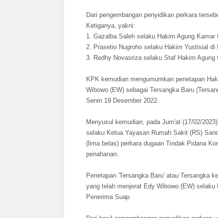
Dari pengembangan penyidikan perkara terseb
Ketiganya, yakni:
1. Gazalba Saleh selaku Hakim Agung Kamar
2. Prasetio Nugroho selaku Hakim Yustisial d
3. Redhy Novasriza selaku Staf Hakim Agung 
KPK kemudian mengumumkan penetapan Hakim 
Wibowo (EW) sebagai Tersangka Baru (Tersan
Senin 19 Desember 2022.
Menyusul kemudian, pada Jum'at (17/02/202
selaku Ketua Yayasan Rumah Sakit (RS) Sandi
(lima belas) perkara dugaan Tindak Pidana K
penahanan.
Penetapan 'Tersangka Baru' atau Tersangka k
yang telah menjerat Edy Wibowo (EW) selaku H
Penerima Suap.