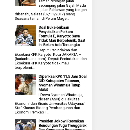
Taman ditengah jalan
sepanjang jalan Gajah Mada
- jalan Pahlawan yang tengah
dibenahi, Selasa (07/11/2017) siang
Suasana taman di Perum Mage...
Soal Buka-bukaan
Penyelidikan Perkara
Formula E, Karyoto: Saya
Tidak Mau Berpolemik, Saat
Ini Belum Ada Tersangka
Deputi Penindakan dan
Eksekusi KPK Karyoto. Kota JAKARTA –
(harianbuana.com). Deputi Penindakan dan
Eksekusi KPK Karyoto tidak mau
berpolemi...
Diperiksa KPK 11,5 Jam Soal
DID Kabupaten Tabanan,
Nyoman Wiratmaja Tutup
Mulut
I Dewa Nyoman Wiratmaja,
dosen (ASN) di Fakultas
Ekonomi dan Bisnis Universitas Udayana/
Staf Khusus Bidang Pembangunan dan
Ekonomi Pemkab T...
Presiden Jokowi Resmikan
Bendungan Tugu Trenggalek
Dan Gongseng Bojonegoro,,