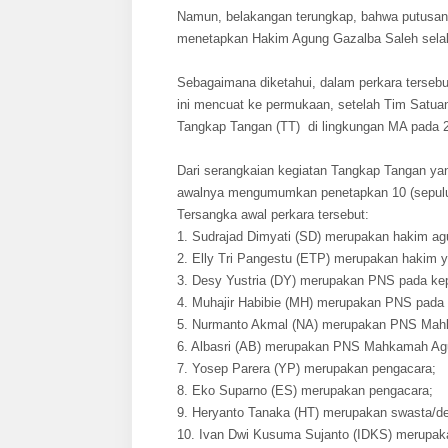
Namun, belakangan terungkap, bahwa putusan M
menetapkan Hakim Agung Gazalba Saleh sela
Sebagaimana diketahui, dalam perkara tersebu
ini mencuat ke permukaan, setelah Tim Satua
Tangkap Tangan (TT) di lingkungan MA pada 
Dari serangkaian kegiatan Tangkap Tangan ya
awalnya mengumumkan penetapkan 10 (sepulu
Tersangka awal perkara tersebut:
1. Sudrajad Dimyati (SD) merupakan hakim 
2. Elly Tri Pangestu (ETP) merupakan hakim y
3. Desy Yustria (DY) merupakan PNS pada k
4. Muhajir Habibie (MH) merupakan PNS pada
5. Nurmanto Akmal (NA) merupakan PNS Mah
6. Albasri (AB) merupakan PNS Mahkamah Ag
7. Yosep Parera (YP) merupakan pengacara;
8. Eko Suparno (ES) merupakan pengacara;
9. Heryanto Tanaka (HT) merupakan swasta/de
10. Ivan Dwi Kusuma Sujanto (IDKS) merupaka