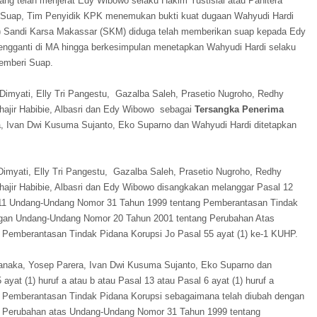
ang telah menjerat Edy Wibowo selaku Hakim Yustisial atau Panitera
 Suap, Tim Penyidik KPK menemukan bukti kuat dugaan Wahyudi Hardi
 Sandi Karsa Makassar (SKM) diduga telah memberikan suap kepada Edy
pengganti di MA hingga berkesimpulan menetapkan Wahyudi Hardi selaku
emberi Suap.
Dimyati, Elly Tri Pangestu, Gazalba Saleh, Prasetio Nugroho, Redhy
hajir Habibie, Albasri dan Edy Wibowo sebagai
Tersangka Penerima
, Ivan Dwi Kusuma Sujanto, Eko Suparno dan Wahyudi Hardi ditetapkan
imyati, Elly Tri Pangestu, Gazalba Saleh, Prasetio Nugroho, Redhy
hajir Habibie, Albasri dan Edy Wibowo disangkakan melanggar Pasal 12
al 11 Undang-Undang Nomor 31 Tahun 1999 tentang Pemberantasan Tindak
ngan Undang-Undang Nomor 20 Tahun 2001 tentang Perubahan Atas
Pemberantasan Tindak Pidana Korupsi Jo Pasal 55 ayat (1) ke-1 KUHP.
anaka, Yosep Parera, Ivan Dwi Kusuma Sujanto, Eko Suparno dan
yat (1) huruf a atau b atau Pasal 13 atau Pasal 6 ayat (1) huruf a
Pemberantasan Tindak Pidana Korupsi sebagaimana telah diubah dengan
 Perubahan atas Undang-Undang Nomor 31 Tahun 1999 tentang