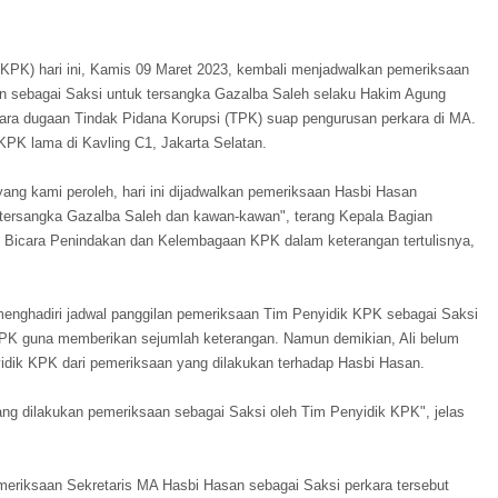
KPK) hari ini, Kamis 09 Maret 2023, kembali menjadwalkan pemeriksaan
 sebagai Saksi untuk tersangka Gazalba Saleh selaku Hakim Agung
ra dugaan Tindak Pidana Korupsi (TPK) suap pengurusan perkara di MA.
PK lama di Kavling C1, Jakarta Selatan.
yang kami peroleh, hari ini dijadwalkan pemeriksaan Hasbi Hasan
a tersangka Gazalba Saleh dan kawan-kawan", terang Kepala Bagian
ru Bicara Penindakan dan Kelembagaan KPK dalam keterangan tertulisnya,
menghadiri jadwal panggilan pemeriksaan Tim Penyidik KPK sebagai Saksi
KPK guna memberikan sejumlah keterangan. Namun demikian, Ali belum
yidik KPK dari pemeriksaan yang dilakukan terhadap Hasbi Hasan.
ang dilakukan pemeriksaan sebagai Saksi oleh Tim Penyidik KPK", jelas
eriksaan Sekretaris MA Hasbi Hasan sebagai Saksi perkara tersebut