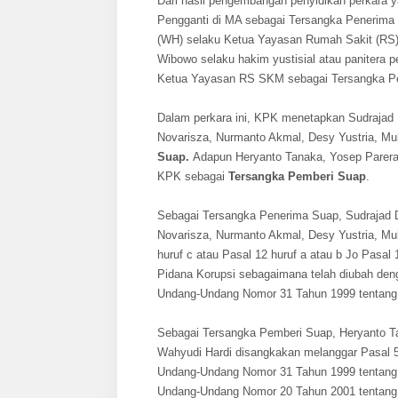
Dari hasil pengembangan penyidikan perkara y
Pengganti di MA sebagai Tersangka Penerima
(WH) selaku Ketua Yayasan Rumah Sakit (RS)
Wibowo selaku hakim yustisial atau panitera 
Ketua Yayasan RS SKM sebagai Tersangka P
Dalam perkara ini, KPK menetapkan Sudrajad 
Novarisza, Nurmanto Akmal, Desy Yustria, Mu
Suap.
Adapun Heryanto Tanaka, Yosep Parera
KPK sebagai
Tersangka Pemberi Suap
.
Sebagai Tersangka Penerima Suap, Sudrajad D
Novarisza, Nurmanto Akmal, Desy Yustria, Mu
huruf c atau Pasal 12 huruf a atau b Jo Pas
Pidana Korupsi sebagaimana telah diubah de
Undang-Undang Nomor 31 Tahun 1999 tentang 
Sebagai Tersangka Pemberi Suap, Heryanto T
Wahyudi Hardi disangkakan melanggar Pasal 5 a
Undang-Undang Nomor 31 Tahun 1999 tentang 
Undang-Undang Nomor 20 Tahun 2001 tentang