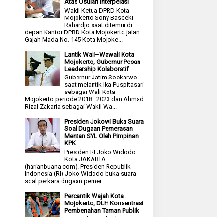
Atas Usulan Interpelasi
Wakil Ketua DPRD Kota
Mojokerto Sony Basoeki
Rahardjo saat ditemui di
depan Kantor DPRD Kota Mojokerto jalan
Gajah Mada No. 145 Kota Mojoke...
Lantik Wali–Wawali Kota
Mojokerto, Gubernur Pesan
Leadership Kolaboratif
Gubernur Jatim Soekarwo
saat melantik Ika Puspitasari
sebagai Wali Kota
Mojokerto periode 2018–2023 dan Ahmad
Rizal Zakaria sebagai Wakil Wa...
Presiden Jokowi Buka Suara
Soal Dugaan Pemerasan
Mentan SYL Oleh Pimpinan
KPK
Presiden RI Joko Widodo.
Kota JAKARTA –
(harianbuana.com). Presiden Republik
Indonesia (RI) Joko Widodo buka suara
soal perkara dugaan pemer...
Percantik Wajah Kota
Mojokerto, DLH Konsentrasi
Pembenahan Taman Publik