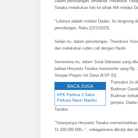
Dalam persidangan, terdakwa Theodorus Yose
Tanaka melakukan lobi ke pihak MA melalui 
"Lobinya adalah melalui Dadan. Itu langsung d
persidangan, Rabu (22/2/2023).
Selain itu, dalam persidangan, Theodorus Yo
dan melakukan video call dengan Hasbi.
Sementara itu, dalam Surat Dakwaan yang di
bahwa Heryanto Tanaka menransfer uang Rp. 11
Simpan Pinjam Inti Dana (KSP ID).
Transaksi itu 
BACA JUGA
Budiman Gandi
KPK Periksa 3 Saksi
Budiman terbuk
Perkara Harun Masiku
penjara. Dadan
Tanaka.
"Selanjutnya Heryanto Tanaka memerintahkan 
11.200.000.000,–", sebagaimana dikutip dari