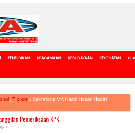
M
PENDIDIKAN
KEAGAMAAN
KEBUDAYAAN
KESEHATAN
OL
onal
,
Tipikor
» Sekretaris MA Hasbi Hasan Hadiri
Panggilan Pemeriksaan KPK
 PM