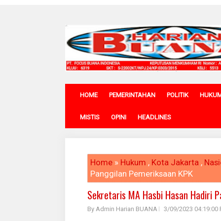
HOME
PEMERINTAHAN
POLITIK
HUKU
MISTIS
OPINI
HEADLINES
Home
»
Hukum
,
Kota Jakarta
,
Nasi
Panggilan Pemeriksaan KPK
Sekretaris MA Hasbi Hasan Hadiri 
By Admin Harian BUANA
3/09/2023 04:19:00