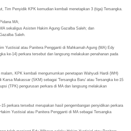
ut, Tim Penyidik KPK kemudian kembali menetapkan 3 (tiga) Tersangka.
 Pidana MA;
i MA sekaligus Asisten Hakim Agung Gazalba Saleh; dan
Gazalba Saleh.
Yustisial atau Panitera Pengganti di Mahkamah Agung (MA) Edy
gka ke-14) perkara tersebut dan langsung melakukan penahanan pada
3) malam, KPK kembali mengumumkan penetapan Wahyudi Hardi (WH)
 Karsa Makassar (SKM) sebagai 'Tersangka Baru' atau Tersangka ke-15
orupsi (TPK) pengurusan perkara di MA dan langsung melakukan
e-15 perkara tersebut merupakan hasil pengembangan penyidikan perkara
akim Yustisial atau Panitera Pengganti di MA sebagai Tersangka