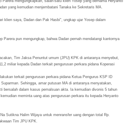
p Parera mengungkapkan, salah-satu klien Yosep yang bernama Heryanto
Dadan yang kemudian menjembatani Tanaka ke Sekretaris MA.
ari klien saya, Dadan dan Pak Hasbi", ungkap ujar Yosep dalam
sep Parera pun mengungkap, bahwa Dadan pernah mendatangi kantornya
bacakan, Tim Jaksa Penuntut umum (JPU) KPK di antaranya menyebut,
,2 miliar kepada Dadan terkait pengurusan perkara pidana Koperasi
dilakukan terkait pengurusan perkara pidana Ketua Pengurus KSP ID
 Suparman. Sehingga, amar putusan MA di antaranya menyatakan,
ti bersalah dalam kasus pemalsuan akta. Ia kemudian divonis 5 tahun
 kemudian meminta uang atas pengurusan perkara itu kepada Heryanto
Na Sutikna Halim Wijaya untuk menransfer uang dengan total Rp.
 dakwaan Tim JPU KPK.