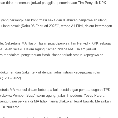
san tidak memenuhi jadwal panggilan pemeriksaan Tim Penyidik KPK
a, yang bersangkutan konfirmasi sakit dan dilakukan penjadwalan ulang.
l ulang besok (Rabu 08 Februari 2023)", terang Ali Fikri, dalam keterangan
u, Sekretaris MA Hasbi Hasan juga diperiksa Tim Penyidik KPK sebagai
lba Saleh selaku Hakim Agung Kamar Pidana MA. Dalam jadwal
nya mendalami pengetahuan Hasbi Hasan terkait status kepegawaian
dokumen dari Saksi terkait dengan administrasi kepegawaian dari
n (12/12/2022).
etsris MA muncul dalam beberapa kali persidangan perkara dugaan TPK
Terdakwa Pemberi Suap' hakim agung, yakni Theodorus Yosep Parera
pengurusan perkara di MA tidak hanya dilakukan lewat bawah. Melainkan
Tri Yudianto.