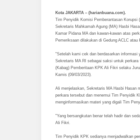
Kota JAKARTA – (harianbuana.com).
Tim Penyidik Komisi Pemberantasan Korupsi (
Sekretaris Mahkamah Agung (MA) Hasbi Hasan
Kamar Pidana MA dan kawan-kawan atas perka
Pemeriksaan dilakukan di Gedung ACLC atau K
"Setelah kami cek dan berdasarkan informasi 
Sekretaris MA RI sebagai saksi untuk perkar
(Kabag) Pemberitaan KPK Ali Fikri selaku Ju
Kamis (09/03/2023).
Ali menjelaskan, Sekretaris MA Hasbi Hasan 
perkara tersebut dan menemui Tim Penyidik 
menginformasikan materi yang digali Tim Pen
"Yang bersangkutan benar telah hadir dan sed
Ali Fikri.
Tim Penyidik KPK sedianya menjadwalkan pem