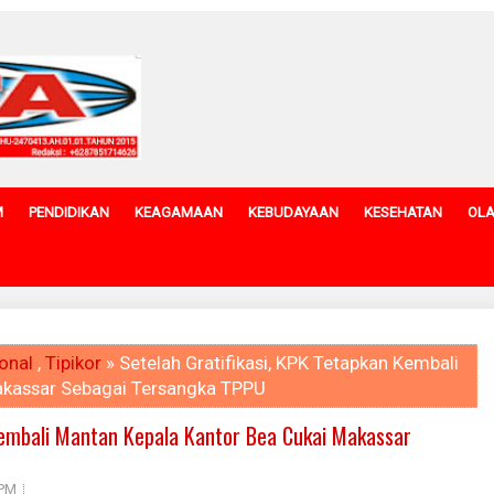
M
PENDIDIKAN
KEAGAMAAN
KEBUDAYAAN
KESEHATAN
OL
onal
,
Tipikor
» Setelah Gratifikasi, KPK Tetapkan Kembali
akassar Sebagai Tersangka TPPU
Kembali Mantan Kepala Kantor Bea Cukai Makassar
 PM