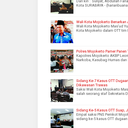
Dari kiri : Suliyat, Abdullah F
Kota SURABAYA - (harianbuana
Wali Kota Mojokerto Benarkan
Wali Kota Mojokerto Mas'ud Yu
Kota Mojokerto dalam OTT tim 
Polres Mojokerto Pamer Panen
Kapolres Mojokerto AKBP Leon
Narkoba, Kasubag Humas dan b
Sidang Ke-7 Kasus OTT Dugaan
Dikawasan Trawas
Saksi Wali Kota Mojokerto Ma
salah seorang staf Sekretaris
Sidang Ke-5 Kasus OTT Suap, 
Empat saksi PNS Pemkot Mojoke
sidang ke-5 kasus OTT dugaan