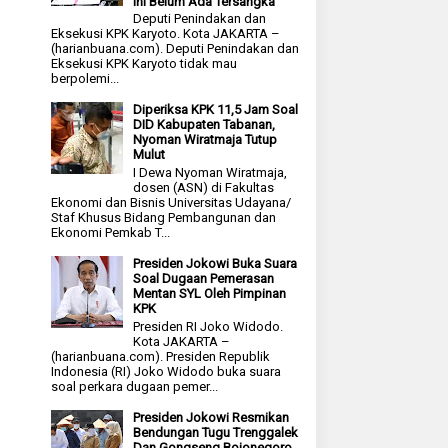
Ini Belum Ada Tersangka
Deputi Penindakan dan
Eksekusi KPK Karyoto. Kota JAKARTA –
(harianbuana.com). Deputi Penindakan dan
Eksekusi KPK Karyoto tidak mau
berpolemi...
Diperiksa KPK 11,5 Jam Soal
DID Kabupaten Tabanan,
Nyoman Wiratmaja Tutup
Mulut
I Dewa Nyoman Wiratmaja,
dosen (ASN) di Fakultas
Ekonomi dan Bisnis Universitas Udayana/
Staf Khusus Bidang Pembangunan dan
Ekonomi Pemkab T...
Presiden Jokowi Buka Suara
Soal Dugaan Pemerasan
Mentan SYL Oleh Pimpinan
KPK
Presiden RI Joko Widodo.
Kota JAKARTA –
(harianbuana.com). Presiden Republik
Indonesia (RI) Joko Widodo buka suara
soal perkara dugaan pemer...
Presiden Jokowi Resmikan
Bendungan Tugu Trenggalek
Dan Gongseng Bojonegoro,,