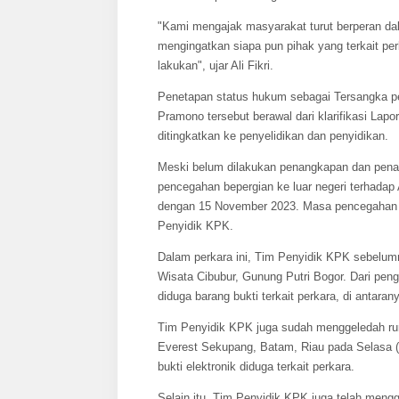
"Kami mengajak masyarakat turut berperan d
mengingatkan siapa pun pihak yang terkait pe
lakukan", ujar Ali Fikri.
Penetapan status hukum sebagai Tersangka pe
Pramono tersebut berawal dari klarifikasi L
ditingkatkan ke penyelidikan dan penyidikan.
Meski belum dilakukan penangkapan dan pena
pencegahan bepergian ke luar negeri terhadap
dengan 15 November 2023. Masa pencegahan te
Penyidik KPK.
Dalam perkara ini, Tim Penyidik KPK sebelu
Wisata Cibubur, Gunung Putri Bogor. Dari p
diduga barang bukti terkait perkara, di antara
Tim Penyidik KPK juga sudah menggeledah ru
Everest Sekupang, Batam, Riau pada Selasa (
bukti elektronik diduga terkait perkara.
Selain itu, Tim Penyidik KPK juga telah meng