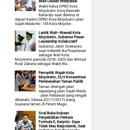
Atas Usulan Interpelasi
Wakil Ketua DPRD Kota
Mojokerto Sony Basoeki
Rahardjo saat ditemui di
depan Kantor DPRD Kota Mojokerto jalan
Gajah Mada No. 145 Kota Mojoke...
Lantik Wali–Wawali Kota
Mojokerto, Gubernur Pesan
Leadership Kolaboratif
Gubernur Jatim Soekarwo
saat melantik Ika Puspitasari
sebagai Wali Kota
Mojokerto periode 2018–2023 dan Ahmad
Rizal Zakaria sebagai Wakil Wa...
Percantik Wajah Kota
Mojokerto, DLH Konsentrasi
Pembenahan Taman Publik
Taman ditengah jalan
sepanjang jalan Gajah Mada
- jalan Pahlawan yang tengah
dibenahi, Selasa (07/11/2017) siang
Suasana taman di Perum Mage...
Soal Buka-bukaan
Penyelidikan Perkara
Formula E, Karyoto: Saya
Tidak Mau Berpolemik, Saat