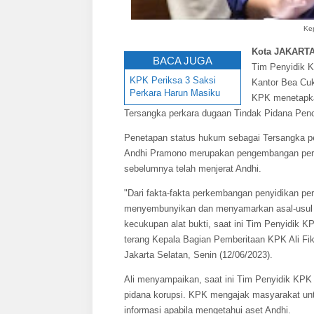
Kep
Kota JAKARTA
BACA JUGA
Tim Penyidik 
KPK Periksa 3 Saksi
Kantor Bea Cuk
Perkara Harun Masiku
KPK menetapka
Tersangka perkara dugaan Tindak Pidana Pen
Penetapan status hukum sebagai Tersangka p
Andhi Pramono merupakan pengembangan perka
sebelumnya telah menjerat Andhi.
"Dari fakta-fakta perkembangan penyidikan perk
menyembunyikan dan menyamarkan asal-usul as
kecukupan alat bukti, saat ini Tim Penyidik 
terang Kepala Bagian Pemberitaan KPK Ali Fi
Jakarta Selatan, Senin (12/06/2023).
Ali menyampaikan, saat ini Tim Penyidik KPK 
pidana korupsi. KPK mengajak masyarakat unt
informasi apabila mengetahui aset Andhi.