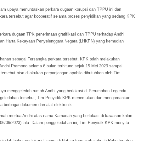
alam upaya menuntaskan perkara dugaan korupsi dan TPPU ini dan
rkara tersebut agar kooperatif selama proses penyidikan yang sedang KPK
rkara dugaan TPK penerimaan gratifikasi dan TPPU terhadap Andhi
aporan Harta Kekayaan Penyelenggara Negara (LHKPN) yang kemudian
hanan sebagai Tersangka perkara tersebut, KPK telah melakukan
 Andhi Pramono selama 6 bulan terhitung sejak 15 Mei 2023 sampai
rsebut bisa dilakukan perpanjangan apabila dibutuhkan oleh Tim
mnya menggeledah rumah Andhi yang berlokasi di Perumahan Legenda
enggeledahan tersebut, Tim Penyidik KPK menemukan dan mengamankan
nya berbagai dokumen dan alat elektronik.
mah mertua Andhi atas nama Kamariah yang berlokasi di kawasan kalan
06/06/2023) lalu. Dalam penggeledahan ini, Tim Penyidik KPK menyita
geledah beberapa lokasi lainnya di Batam termasuk sebuah Ruko tertutup