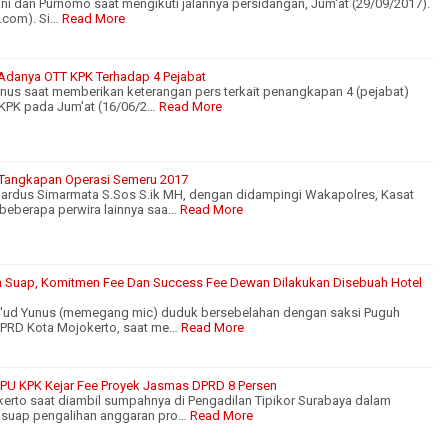
anani dan Purnomo saat mengikuti jalannya persidangan, Jum'at (29/09/2017).
.com). Si…
Read More
 Adanya OTT KPK Terhadap 4 Pejabat
nus saat memberikan keterangan pers terkait penangkapan 4 (pejabat)
KPK pada Jum'at (16/06/2…
Read More
 Tangkapan Operasi Semeru 2017
ardus Simarmata S.Sos S.ik MH, dengan didampingi Wakapolres, Kasat
eberapa perwira lainnya saa…
Read More
 Suap, Komitmen Fee Dan Success Fee Dewan Dilakukan Disebuah Hotel
s'ud Yunus (memegang mic) duduk bersebelahan dengan saksi Puguh
 DPRD Kota Mojokerto, saat me…
Read More
JPU KPK Kejar Fee Proyek Jasmas DPRD 8 Persen
rto saat diambil sumpahnya di Pengadilan Tipikor Surabaya dalam
 suap pengalihan anggaran pro…
Read More