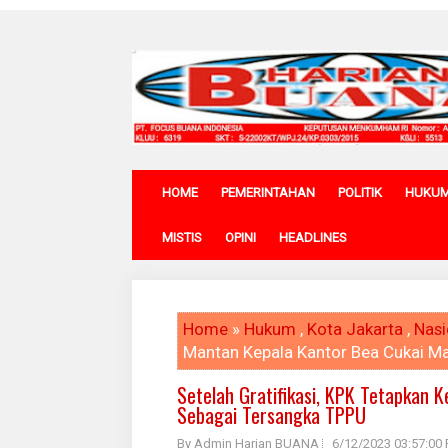
HOME
PEMERINTAHAN
POLITIK
HUKU
MISTIS
OPINI
HEADLINES
Home
»
Hukum
,
Kota Jakarta
,
Nasi
Mantan Kepala Kantor Bea Cukai M
Setelah Gratifikasi, KPK Tetapkan 
Sebagai Tersangka TPPU
By Admin Harian BUANA
6/12/2023 03:57:00