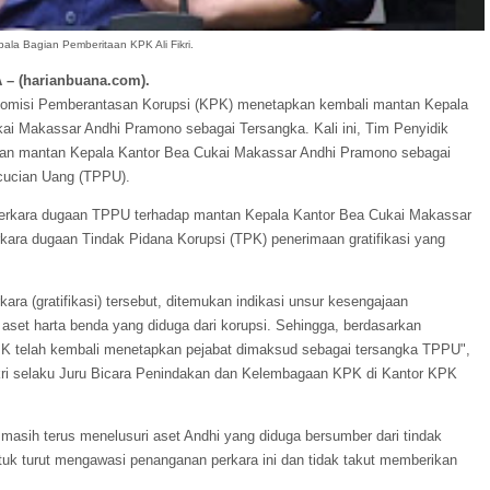
ala Bagian Pemberitaan KPK Ali Fikri.
 – (harianbuana.com).
Komisi Pemberantasan Korupsi (KPK) menetapkan kembali mantan Kepala
ai Makassar Andhi Pramono sebagai Tersangka. Kali ini, Tim Penyidik
n mantan Kepala Kantor Bea Cukai Makassar Andhi Pramono sebagai
cucian Uang (TPPU).
erkara dugaan TPPU terhadap mantan Kepala Kantor Bea Cukai Makassar
ra dugaan Tindak Pidana Korupsi (TPK) penerimaan gratifikasi yang
ara (gratifikasi) tersebut, ditemukan indikasi unsur kesengajaan
et harta benda yang diduga dari korupsi. Sehingga, berdasarkan
KPK telah kembali menetapkan pejabat dimaksud sebagai tersangka TPPU",
kri selaku Juru Bicara Penindakan dan Kelembagaan KPK di Kantor KPK
masih terus menelusuri aset Andhi yang diduga bersumber dari tindak
uk turut mengawasi penanganan perkara ini dan tidak takut memberikan