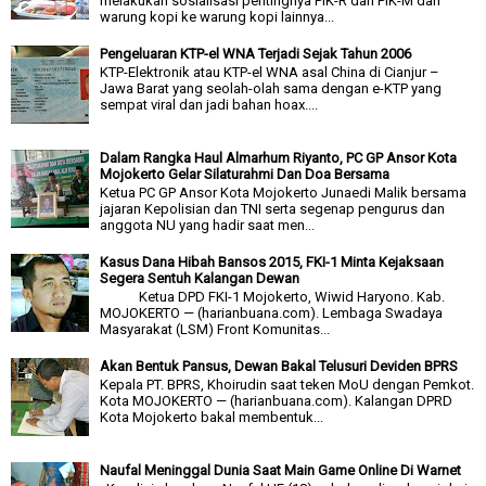
melakukan sosialisasi pentingnya PIK-R dan PIK-M dari
warung kopi ke warung kopi lainnya...
Pengeluaran KTP-el WNA Terjadi Sejak Tahun 2006
KTP-Elektronik atau KTP-el WNA asal China di Cianjur –
Jawa Barat yang seolah-olah sama dengan e-KTP yang
sempat viral dan jadi bahan hoax....
Dalam Rangka Haul Almarhum Riyanto, PC GP Ansor Kota
Mojokerto Gelar Silaturahmi Dan Doa Bersama
Ketua PC GP Ansor Kota Mojokerto Junaedi Malik bersama
jajaran Kepolisian dan TNI serta segenap pengurus dan
anggota NU yang hadir saat men...
Kasus Dana Hibah Bansos 2015, FKI-1 Minta Kejaksaan
Segera Sentuh Kalangan Dewan
Ketua DPD FKI-1 Mojokerto, Wiwid Haryono. Kab.
MOJOKERTO — (harianbuana.com). Lembaga Swadaya
Masyarakat (LSM) Front Komunitas...
Akan Bentuk Pansus, Dewan Bakal Telusuri Deviden BPRS
Kepala PT. BPRS, Khoirudin saat teken MoU dengan Pemkot.
Kota MOJOKERTO — (harianbuana.com). Kalangan DPRD
Kota Mojokerto bakal membentuk...
Naufal Meninggal Dunia Saat Main Game Online Di Warnet