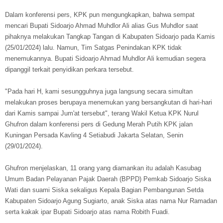
Dalam konferensi pers, KPK pun mengungkapkan, bahwa sempat
mencari Bupati Sidoarjo Ahmad Muhdlor Ali alias Gus Muhdlor saat
pihaknya melakukan Tangkap Tangan di Kabupaten Sidoarjo pada Kamis
(25/01/2024) lalu. Namun, Tim Satgas Penindakan KPK tidak
menemukannya. Bupati Sidoarjo Ahmad Muhdlor Ali kemudian segera
dipanggil terkait penyidikan perkara tersebut.
"Pada hari H, kami sesungguhnya juga langsung secara simultan
melakukan proses berupaya menemukan yang bersangkutan di hari-hari
dari Kamis sampai Jum'at tersebut", terang Wakil Ketua KPK Nurul
Ghufron dalam konferensi pers di Gedung Merah Putih KPK jalan
Kuningan Persada Kavling 4 Setiabudi Jakarta Selatan, Senin
(29/01/2024).
Ghufron menjelaskan, 11 orang yang diamankan itu adalah Kasubag
Umum Badan Pelayanan Pajak Daerah (BPPD) Pemkab Sidoarjo Siska
Wati dan suami Siska sekaligus Kepala Bagian Pembangunan Setda
Kabupaten Sidoarjo Agung Sugiarto, anak Siska atas nama Nur Ramadan
serta kakak ipar Bupati Sidoarjo atas nama Robith Fuadi.