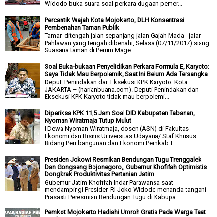
Widodo buka suara soal perkara dugaan pemer...
Percantik Wajah Kota Mojokerto, DLH Konsentrasi
Pembenahan Taman Publik
Taman ditengah jalan sepanjang jalan Gajah Mada - jalan
Pahlawan yang tengah dibenahi, Selasa (07/11/2017) siang
Suasana taman di Perum Mage...
Soal Buka-bukaan Penyelidikan Perkara Formula E, Karyoto:
Saya Tidak Mau Berpolemik, Saat Ini Belum Ada Tersangka
Deputi Penindakan dan Eksekusi KPK Karyoto. Kota
JAKARTA – (harianbuana.com). Deputi Penindakan dan
Eksekusi KPK Karyoto tidak mau berpolemi...
Diperiksa KPK 11,5 Jam Soal DID Kabupaten Tabanan,
Nyoman Wiratmaja Tutup Mulut
I Dewa Nyoman Wiratmaja, dosen (ASN) di Fakultas
Ekonomi dan Bisnis Universitas Udayana/ Staf Khusus
Bidang Pembangunan dan Ekonomi Pemkab T...
Presiden Jokowi Resmikan Bendungan Tugu Trenggalek
Dan Gongseng Bojonegoro,, Gubernur Khofifah Optimistis
Dongkrak Produktivitas Pertanian Jatim
Gubernur Jatim Khofifah Indar Parawansa saat
mendampingi Presiden RI Joko Widodo menanda-tangani
Prasasti Peresmian Bendungan Tugu di Kabupa...
Pemkot Mojokerto Hadiahi Umroh Gratis Pada Warga Taat