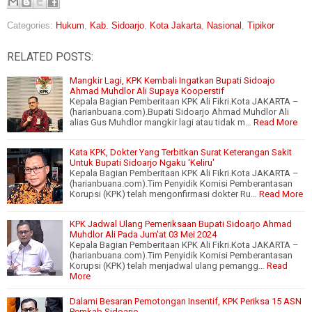
Categories:
Hukum
,
Kab. Sidoarjo
,
Kota Jakarta
,
Nasional
,
Tipikor
RELATED POSTS:
Mangkir Lagi, KPK Kembali Ingatkan Bupati Sidoajo
Ahmad Muhdlor Ali Supaya Kooperstif
Kepala Bagian Pemberitaan KPK Ali Fikri.Kota JAKARTA –
(harianbuana.com).Bupati Sidoarjo Ahmad Muhdlor Ali
alias Gus Muhdlor mangkir lagi atau tidak m…
Read More
Kata KPK, Dokter Yang Terbitkan Surat Keterangan Sakit
Untuk Bupati Sidoarjo Ngaku 'Keliru'
Kepala Bagian Pemberitaan KPK Ali Fikri.Kota JAKARTA –
(harianbuana.com).Tim Penyidik Komisi Pemberantasan
Korupsi (KPK) telah mengonfirmasi dokter Ru…
Read More
KPK Jadwal Ulang Pemeriksaan Bupati Sidoarjo Ahmad
Muhdlor Ali Pada Jum'at 03 Mei 2024
Kepala Bagian Pemberitaan KPK Ali Fikri.Kota JAKARTA –
(harianbuana.com).Tim Penyidik Komisi Pemberantasan
Korupsi (KPK) telah menjadwal ulang pemangg…
Read
More
Dalami Besaran Pemotongan Insentif, KPK Periksa 15 ASN
Pemkab Sidoarjo