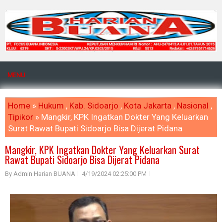
MENU
Home
»
Hukum
,
Kab. Sidoarjo
,
Kota Jakarta
,
Nasional
,
Tipikor
» Mangkir, KPK Ingatkan Dokter Yang Keluarkan
Surat Rawat Bupati Sidoarjo Bisa Dijerat Pidana
Mangkir, KPK Ingatkan Dokter Yang Keluarkan Surat
Rawat Bupati Sidoarjo Bisa Dijerat Pidana
By Admin Harian BUANA
4/19/2024 02:25:00 PM