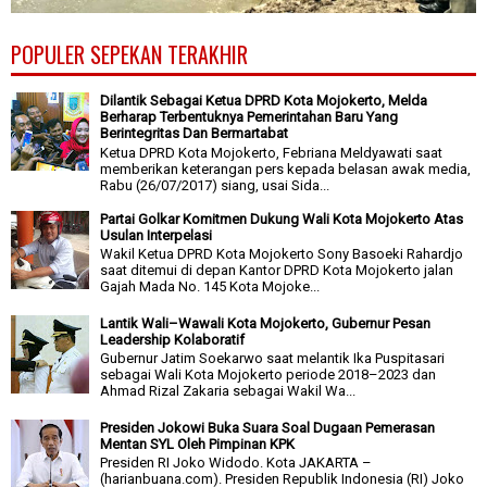
POPULER SEPEKAN TERAKHIR
Dilantik Sebagai Ketua DPRD Kota Mojokerto, Melda
Berharap Terbentuknya Pemerintahan Baru Yang
Berintegritas Dan Bermartabat
Ketua DPRD Kota Mojokerto, Febriana Meldyawati saat
memberikan keterangan pers kepada belasan awak media,
Rabu (26/07/2017) siang, usai Sida...
Partai Golkar Komitmen Dukung Wali Kota Mojokerto Atas
Usulan Interpelasi
Wakil Ketua DPRD Kota Mojokerto Sony Basoeki Rahardjo
saat ditemui di depan Kantor DPRD Kota Mojokerto jalan
Gajah Mada No. 145 Kota Mojoke...
Lantik Wali–Wawali Kota Mojokerto, Gubernur Pesan
Leadership Kolaboratif
Gubernur Jatim Soekarwo saat melantik Ika Puspitasari
sebagai Wali Kota Mojokerto periode 2018–2023 dan
Ahmad Rizal Zakaria sebagai Wakil Wa...
Presiden Jokowi Buka Suara Soal Dugaan Pemerasan
Mentan SYL Oleh Pimpinan KPK
Presiden RI Joko Widodo. Kota JAKARTA –
(harianbuana.com). Presiden Republik Indonesia (RI) Joko