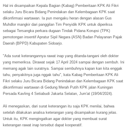
Hal ini disampaikan Kepala Bagian (Kabag) Pemberitaan KPK Ali Fikri
selaku Juru Bicara Bidang Penindakan dan Kelembagaan KPK saat
dikonfirmasi wartawan. Ia pun mengaku heran dengan alasan Gus
Muhdlor mangkir dari panggilan Tim Penyidik KPK untuk diperiksa
sebagai Tersangka perkara dugaan Tindak Pidana Korupsi (TPK)
pemotongan insentif Apratur Sipil Negara (ASN) Badan Pelayanan Pajak
Daerah (BPPD) Kabupaten Sidoarjo.
"Ada surat keterangannya rawat inap yang ditanda-tangani oleh dokter
yang memeriksa. Dirawat sejak 17 April 2024 sampai dengan sembuh. Ini
memang agak lain suratnya. Sampai sembuhnya kapan kan kita enggak
tahu, penyakitnya juga nggak tahu", kata Kabag Pemberitaan KPK Ali
Fikri selaku Juru Bicara Bidang Penindakan dan Kelembagaan KPK saat
dikonfirmasi wartawan di Gedung Merah Putih KPK jalan Kuningan
Persada Kavling 4 Setiabudi Jakarta Selatan, Jum'at (19/04/2024).
Ali menegaskan, dari surat keterangan itu saja KPK menilai, bahwa
setelah dilakukan analisa keterangan yang disampaikan kurang jelas.
Untuk itu, KPK mengingatkan agar dokter yang membuat surat
keterangan rawat inap tersebut dapat kooperatif.