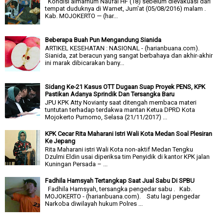
Kondisi almarhum Naufal HF (18) sebelum dievakuasi dari
tempat duduknya di Warnet, Jum'at (05/08/2016) malam .
Kab. MOJOKERTO — (har...
Beberapa Buah Pun Mengandung Sianida
ARTIKEL KESEHATAN : NASIONAL - (harianbuana.com).
Sianida, zat beracun yang sangat berbahaya dan akhir-akhir
ini marak dibicarakan bany...
Sidang Ke-21 Kasus OTT Dugaan Suap Proyek PENS, KPK
Pastikan Adanya Sprindik Dan Tersangka Baru
JPU KPK Atty Novianty saat ditengah membaca materi
tuntutan terhadap terdakwa mantan Ketua DPRD Kota
Mojokerto Purnomo, Selasa (21/11/2017) ...
KPK Cecar Rita Maharani Istri Wali Kota Medan Soal Plesiran
Ke Jepang
Rita Maharani istri Wali Kota non-aktif Medan Tengku
Dzulmi Eldin usai diperiksa tim Penyidik di kantor KPK jalan
Kuningan Persada – ...
Fadhila Hamsyah Tertangkap Saat Jual Sabu Di SPBU
Fadhila Hamsyah, tersangka pengedar sabu . Kab.
MOJOKERTO - (harianbuana.com). Satu lagi pengedar
Narkoba diwilayah hukum Polres ...