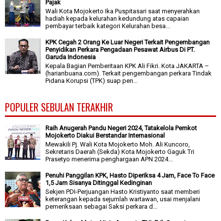
Pajak
Wali Kota Mojokerto Ika Puspitasari saat menyerahkan
hadiah kepada kelurahan kedundung atas capaian
pembayar terbaik kategori Kelurahan besa...
KPK Cegah 2 Orang Ke Luar Negeri Terkait Pengembangan
Penyidikan Perkara Pengadaan Pesawat Airbus Di PT.
Garuda Indonesia
Kepala Bagian Pemberitaan KPK Ali Fikri. Kota JAKARTA –
(harianbuana.com). Terkait pengembangan perkara Tindak
Pidana Korupsi (TPK) suap pen...
POPULER SEBULAN TERAKHIR
Raih Anugerah Pandu Negeri 2024, Tatakelola Pemkot
Mojokerto Diakui Berstandar Internasional
Mewakili Pj. Wali Kota Mojokerto Moh. Ali Kuncoro,
Sekretaris Daerah (Sekda) Kota Mojokerto Gaguk Tri
Prasetyo menerima penghargaan APN 2024...
Penuhi Panggilan KPK, Hasto Diperiksa 4 Jam, Face To Face
1,5 Jam Sisanya Ditinggal Kedinginan
Sekjen PDI-Perjuangan Hasto Kristiyanto saat memberi
keterangan kepada sejumlah wartawan, usai menjalani
pemeriksaan sebagai Saksi perkara d...