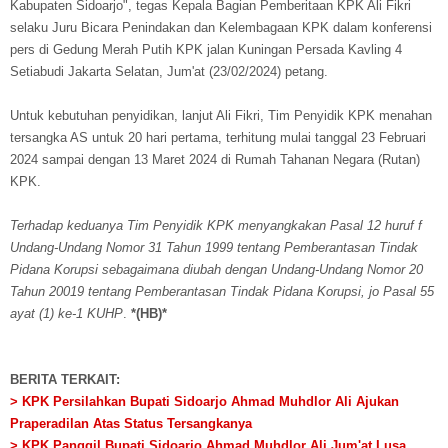
Kabupaten Sidoarjo", tegas Kepala Bagian Pemberitaan KPK Ali Fikri
selaku Juru Bicara Penindakan dan Kelembagaan KPK dalam konferensi
pers di Gedung Merah Putih KPK jalan Kuningan Persada Kavling 4
Setiabudi Jakarta Selatan, Jum'at (23/02/2024) petang.
Untuk kebutuhan penyidikan, lanjut Ali Fikri, Tim Penyidik KPK menahan
tersangka AS untuk 20 hari pertama, terhitung mulai tanggal 23 Februari
2024 sampai dengan 13 Maret 2024 di Rumah Tahanan Negara (Rutan)
KPK.
Terhadap keduanya Tim Penyidik KPK menyangkakan Pasal 12 huruf f
Undang-Undang Nomor 31 Tahun 1999 tentang Pemberantasan Tindak
Pidana Korupsi sebagaimana diubah dengan Undang-Undang Nomor 20
Tahun 20019 tentang Pemberantasan Tindak Pidana Korupsi, jo Pasal 55
ayat (1) ke-1 KUHP
.
*(HB)*
BERITA TERKAIT:
> KPK Persilahkan Bupati Sidoarjo Ahmad Muhdlor Ali Ajukan
Praperadilan Atas Status Tersangkanya
> KPK Panggil Bupati Sidoarjo Ahmad Muhdlor Ali Jum'at Lusa