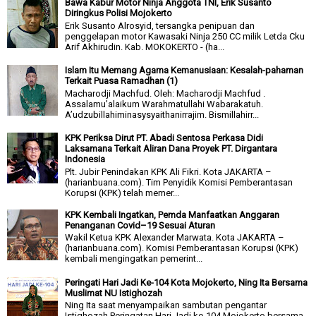
Bawa Kabur Motor Ninja Anggota TNI, Erik Susanto
Diringkus Polisi Mojokerto
Erik Susanto Alrosyid, tersangka penipuan dan
penggelapan motor Kawasaki Ninja 250 CC milik Letda Cku
Arif Akhirudin. Kab. MOKOKERTO - (ha...
Islam Itu Memang Agama Kemanusiaan: Kesalah-pahaman
Terkait Puasa Ramadhan (1)
Macharodji Machfud. Oleh: Macharodji Machfud .
Assalamu’alaikum Warahmatullahi Wabarakatuh.
A’udzubillahiminasysyaithanirrajim. Bismillahirr...
KPK Periksa Dirut PT. Abadi Sentosa Perkasa Didi
Laksamana Terkait Aliran Dana Proyek PT. Dirgantara
Indonesia
Plt. Jubir Penindakan KPK Ali Fikri. Kota JAKARTA –
(harianbuana.com). Tim Penyidik Komisi Pemberantasan
Korupsi (KPK) telah memer...
KPK Kembali Ingatkan, Pemda Manfaatkan Anggaran
Penanganan Covid–19 Sesuai Aturan
Wakil Ketua KPK Alexander Marwata. Kota JAKARTA –
(harianbuana.com). Komisi Pemberantasan Korupsi (KPK)
kembali mengingatkan pemerint...
Peringati Hari Jadi Ke-104 Kota Mojokerto, Ning Ita Bersama
Muslimat NU Istighozah
Ning Ita saat menyampaikan sambutan pengantar
Istiqhozah Peringatan Hari Jadi ke-104 Mojokerto bersama