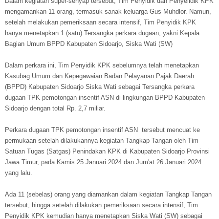
Dalam kegiatan super-senyap tersebut, Tim Penyidik dan Penyelidik KPK
mengamankan 11 orang, termasuk sanak keluarga Gus Muhdlor. Namun,
setelah melakukan pemeriksaan secara intensif, Tim Penyidik KPK
hanya menetapkan 1 (satu) Tersangka perkara dugaan, yakni Kepala
Bagian Umum BPPD Kabupaten Sidoarjo, Siska Wati (SW)
Dalam perkara ini, Tim Penyidik KPK sebelumnya telah menetapkan
Kasubag Umum dan Kepegawaian Badan Pelayanan Pajak Daerah
(BPPD) Kabupaten Sidoarjo Siska Wati sebagai Tersangka perkara
dugaan TPK pemotongan insentif ASN di lingkungan BPPD Kabupaten
Sidoarjo dengan total Rp. 2,7 miliar.
Perkara dugaan TPK pemotongan insentif ASN tersebut mencuat ke
permukaan setelah dilakukannya kegiatan Tangkap Tangan oleh Tim
Satuan Tugas (Satgas) Penindakan KPK di Kabupaten Sidoarjo Provinsi
Jawa Timur, pada Kamis 25 Januari 2024 dan Jum'at 26 Januari 2024
yang lalu.
Ada 11 (sebelas) orang yang diamankan dalam kegiatan Tangkap Tangan
tersebut, hingga setelah dilakukan pemeriksaan secara intensif, Tim
Penyidik KPK kemudian hanya menetapkan Siska Wati (SW) sebagai