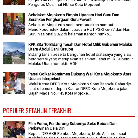
Pengurus Muslimat NU se Kota Mojooert...
Sekdakot Mojokerto Pimpin Upacara Hari Guru Dan
Serahkan Penghargaan Guru Favorit
Sekdakot Mojokerto saat membacakan sambutan
Mendikbudristek dalam upacara HUT PGRI ke-77 dan Hari
Guru Nasional 2022 di halaman Kantor Pemko...
KPK Sita 10 Bidang Tanah Dan Hotel Milik Gubernur Maluku
Utara Abdul Gani Kasuba
Bidang tanah beserta bangunan hotel diatasnya yang siap
beroperasi yang merupakan salah-satu aset milik Gubernur
Maluku Utara non-aktif AGK ...
Partai Golkar Komitmen Dukung Wali Kota Mojokerto Atas
Usulan Interpelasi
Wakil Ketua DPRD Kota Mojokerto Sony Basoeki Rahardjo
saat ditemui di depan Kantor DPRD Kota Mojokerto jalan
Gajah Mada No. 145 Kota Mojoke...
POPULER SETAHUN TERAKHIR
Film Porno, Pendorong Suburnya Seks Bebas Dan
Perkawinan Usia Dini
Kepala DP3AKB Pemkot Mojokerto, Moh. Ali Imron saat