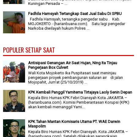
Kuningan Persada – ...
Fadhila Hamsyah Tertangkap Saat Jual Sabu Di SPBU
Fadhila Hamsyah, tersangka pengedar sabu . Kab.
MOJOKERTO - (harianbuana.com). Satu lagi pengedar
Narkoba diwilayah hukum Polres ...
POPULER SETIAP SAAT
Antisipasi Genangan Air Saat Hujan, Ning Ita Tinjau
Pengerjaan Box Culvert
Wali Kota Mojokerto Ika Puspitasari saat meninjau
pengerjaan proyek pembangunan saluran air di jalan
Mojopahit, Jum'at (25/10/2019) ...
KPK Kembali Panggil Yamitema Tirtajaya Laoly Senin Depan
Kepala Biro Humas KPK Febri Diansyah Kota JAKARTA –
(harianbuana.com). Komisi Pemberantasan Korupsi (KPK)
akan kembali memanggil Yami...
KPK Tahan Mantan Komisaris Utama PT. WAE Darwin
Maspolim
Kepala Biro Humas KPK Febri Diansyah. Kota JAKARTA –
(harianbuana.com). Setelah dilakukan serangkaian