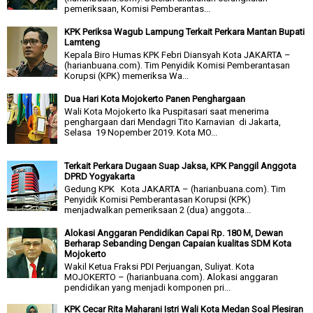
pemeriksaan, Komisi Pemberantas...
KPK Periksa Wagub Lampung Terkait Perkara Mantan Bupati
Lamteng
Kepala Biro Humas KPK Febri Diansyah Kota JAKARTA –
(harianbuana.com). Tim Penyidik Komisi Pemberantasan
Korupsi (KPK) memeriksa Wa...
Dua Hari Kota Mojokerto Panen Penghargaan
Wali Kota Mojokerto Ika Puspitasari saat menerima
penghargaan dari Mendagri Tito Karnavian di Jakarta,
Selasa 19 Nopember 2019. Kota MO...
Terkait Perkara Dugaan Suap Jaksa, KPK Panggil Anggota
DPRD Yogyakarta
Gedung KPK Kota JAKARTA – (harianbuana.com). Tim
Penyidik Komisi Pemberantasan Korupsi (KPK)
menjadwalkan pemeriksaan 2 (dua) anggota...
Alokasi Anggaran Pendidikan Capai Rp. 180 M, Dewan
Berharap Sebanding Dengan Capaian kualitas SDM Kota
Mojokerto
Wakil Ketua Fraksi PDI Perjuangan, Suliyat. Kota
MOJOKERTO – (harianbuana.com). Alokasi anggaran
pendidikan yang menjadi komponen pri...
KPK Cecar Rita Maharani Istri Wali Kota Medan Soal Plesiran