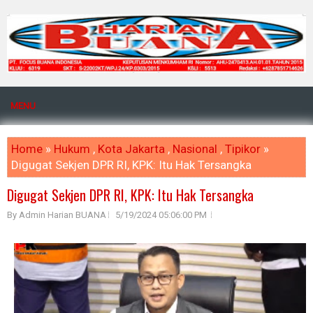
MENU
Home
»
Hukum
,
Kota Jakarta
,
Nasional
,
Tipikor
»
Digugat Sekjen DPR RI, KPK: Itu Hak Tersangka
Digugat Sekjen DPR RI, KPK: Itu Hak Tersangka
By Admin Harian BUANA
5/19/2024 05:06:00 PM