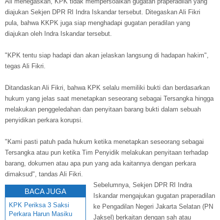
Ali menegaskan, KPK tidak mempersoalkan gugatan praperadilan yang
diajukan Sekjen DPR RI Indra Iskandar tersebut. Ditegaskan Ali Fikri
pula, bahwa KKPK juga siap menghadapi gugatan peradilan yang
diajukan oleh Indra Iskandar tersebut.
"KPK tentu siap hadapi dan akan jelaskan langsung di hadapan hakim",
tegas Ali Fikri.
Ditandaskan Ali Fikri, bahwa KPK selalu memiliki bukti dan berdasarkan
hukum yang jelas saat menetapkan seseorang sebagai Tersangka hingga
melakukan penggeledahan dan penyitaan barang bukti dalam sebuah
penyidikan perkara korupsi.
"Kami pasti patuh pada hukum ketika menetapkan seseorang sebagai
Tersangka atau pun ketika Tim Penyidik melakukan penyitaan terhadap
barang, dokumen atau apa pun yang ada kaitannya dengan perkara
dimaksud", tandas Ali Fikri.
Sebelumnya, Sekjen DPR RI Indra
BACA JUGA
Iskandar mengajukan gugatan praperadilan
KPK Periksa 3 Saksi
ke Pengadilan Negeri Jakarta Selatan (PN
Perkara Harun Masiku
Jaksel) berkaitan dengan sah atau