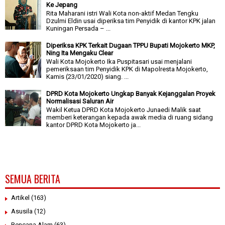
Ke Jepang
Rita Maharani istri Wali Kota non-aktif Medan Tengku
Dzulmi Eldin usai diperiksa tim Penyidik di kantor KPK jalan
Kuningan Persada – ...
Diperiksa KPK Terkait Dugaan TPPU Bupati Mojokerto MKP,
Ning Ita Mengaku Clear
Wali Kota Mojokerto Ika Puspitasari usai menjalani
pemeriksaan tim Penyidik KPK di Mapolresta Mojokerto,
Kamis (23/01/2020) siang. ...
DPRD Kota Mojokerto Ungkap Banyak Kejanggalan Proyek
Normalisasi Saluran Air
Wakil Ketua DPRD Kota Mojokerto Junaedi Malik saat
memberi keterangan kepada awak media di ruang sidang
kantor DPRD Kota Mojokerto ja...
SEMUA BERITA
Artikel
(163)
Asusila
(12)
Bencana Alam
(63)