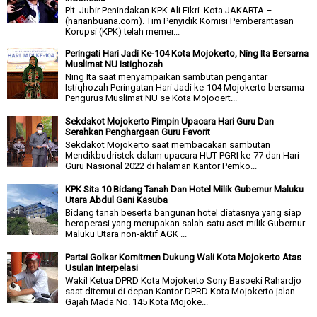
Plt. Jubir Penindakan KPK Ali Fikri. Kota JAKARTA –
(harianbuana.com). Tim Penyidik Komisi Pemberantasan
Korupsi (KPK) telah memer...
Peringati Hari Jadi Ke-104 Kota Mojokerto, Ning Ita Bersama
Muslimat NU Istighozah
Ning Ita saat menyampaikan sambutan pengantar
Istiqhozah Peringatan Hari Jadi ke-104 Mojokerto bersama
Pengurus Muslimat NU se Kota Mojooert...
Sekdakot Mojokerto Pimpin Upacara Hari Guru Dan
Serahkan Penghargaan Guru Favorit
Sekdakot Mojokerto saat membacakan sambutan
Mendikbudristek dalam upacara HUT PGRI ke-77 dan Hari
Guru Nasional 2022 di halaman Kantor Pemko...
KPK Sita 10 Bidang Tanah Dan Hotel Milik Gubernur Maluku
Utara Abdul Gani Kasuba
Bidang tanah beserta bangunan hotel diatasnya yang siap
beroperasi yang merupakan salah-satu aset milik Gubernur
Maluku Utara non-aktif AGK ...
Partai Golkar Komitmen Dukung Wali Kota Mojokerto Atas
Usulan Interpelasi
Wakil Ketua DPRD Kota Mojokerto Sony Basoeki Rahardjo
saat ditemui di depan Kantor DPRD Kota Mojokerto jalan
Gajah Mada No. 145 Kota Mojoke...