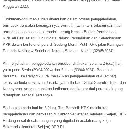
pengadaan sarana kelengkapan rumah jabatan Anggota DPR RI Tahun
Anggaran 2020.
"Dokumen-dokumen sudah ditemukan dalam proses penggeledahan,
termasuk transaksi keuangannya. Semua masih kami telusuri dari hasil
temuan penggeledahan kemarin", terang Kepala Bagian Pemberitaan
KPK Ali Fikri selaku Juru Bicara Bidang PenIndakan dan Kelembagaan
KPK dalam konferensi pers di Gedung Merah Putih KPK jalan Kuningan
Persada Kavling 4 Setiabudi Jakarta Selatan, Kamis (02/05/2024).
Ali menjelaskan, penggeledahan tersebut dilakukan selama 2 (dua) hari,
yaitu pada Senin (29/04/2024) dan Selasa (30/04/2024). Pada hari
pertama, Tim Penyidik KPK melakukan penggeledahan di 4 (empat)
lokasi berbeda di wilayah Jakarta, yaitu Bintaro, Gatot Subroto, Tebet dan
Kemayoran, yang merupakan kediaman dan kantor dari para pihak yang
ditetapkan sebagai Tersangka.
Sedangkan pada hari ke-2 (dua), Tim Penyidik KPK melakukan
penggeledahan dan penyitaan di Kantor Sekretariat Jenderal (Setjen) DPR
RI dengan salah-satu ruangan yang digeledah adalah ruang kerja
Sekretaris Jenderal (Sekjen) DPR RI.