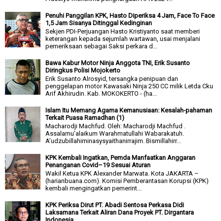
Penuhi Panggilan KPK, Hasto Diperiksa 4 Jam, Face To Face
1,5 Jam Sisanya Ditinggal Kedinginan
Sekjen PDI-Perjuangan Hasto Kristiyanto saat memberi
keterangan kepada sejumlah wartawan, usai menjalani
pemeriksaan sebagai Saksi perkara d...
Bawa Kabur Motor Ninja Anggota TNI, Erik Susanto
Diringkus Polisi Mojokerto
Erik Susanto Alrosyid, tersangka penipuan dan
penggelapan motor Kawasaki Ninja 250 CC milik Letda Cku
Arif Akhirudin. Kab. MOKOKERTO - (ha...
Islam Itu Memang Agama Kemanusiaan: Kesalah-pahaman
Terkait Puasa Ramadhan (1)
Macharodji Machfud. Oleh: Macharodji Machfud .
Assalamu’alaikum Warahmatullahi Wabarakatuh.
A’udzubillahiminasysyaithanirrajim. Bismillahirr...
KPK Kembali Ingatkan, Pemda Manfaatkan Anggaran
Penanganan Covid–19 Sesuai Aturan
Wakil Ketua KPK Alexander Marwata. Kota JAKARTA –
(harianbuana.com). Komisi Pemberantasan Korupsi (KPK)
kembali mengingatkan pemerint...
KPK Periksa Dirut PT. Abadi Sentosa Perkasa Didi
Laksamana Terkait Aliran Dana Proyek PT. Dirgantara
Indonesia