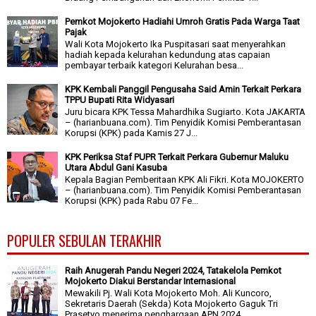
Pemkot Mojokerto Hadiahi Umroh Gratis Pada Warga Taat
Pajak
Wali Kota Mojokerto Ika Puspitasari saat menyerahkan
hadiah kepada kelurahan kedundung atas capaian
pembayar terbaik kategori Kelurahan besa...
KPK Kembali Panggil Pengusaha Said Amin Terkait Perkara
TPPU Bupati Rita Widyasari
Juru bicara KPK Tessa Mahardhika Sugiarto. Kota JAKARTA
– (harianbuana.com). Tim Penyidik Komisi Pemberantasan
Korupsi (KPK) pada Kamis 27 J...
KPK Periksa Staf PUPR Terkait Perkara Gubernur Maluku
Utara Abdul Gani Kasuba
Kepala Bagian Pemberitaan KPK Ali Fikri. Kota MOJOKERTO
– (harianbuana.com). Tim Penyidik Komisi Pemberantasan
Korupsi (KPK) pada Rabu 07 Fe...
POPULER SEBULAN TERAKHIR
Raih Anugerah Pandu Negeri 2024, Tatakelola Pemkot
Mojokerto Diakui Berstandar Internasional
Mewakili Pj. Wali Kota Mojokerto Moh. Ali Kuncoro,
Sekretaris Daerah (Sekda) Kota Mojokerto Gaguk Tri
Prasetyo menerima penghargaan APN 2024...