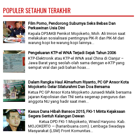
POPULER SETAHUN TERAKHIR
Film Porno, Pendorong Suburnya Seks Bebas Dan
Perkawinan Usia Dini
Kepala DP3AKB Pemkot Mojokerto, Moh. Ali Imron saat
melakukan sosialisasi pentingnya PIK-R dan PIK-M dari
warung kopi ke warung kopi lainnya...
Pengeluaran KTP-el WNA Terjadi Sejak Tahun 2006
KTP-Elektronik atau KTP-el WNA asal China di Cianjur –
Jawa Barat yang seolah-olah sama dengan e-KTP yang
sempat viral dan jadi bahan hoax....
Dalam Rangka Haul Almarhum Riyanto, PC GP Ansor Kota
Mojokerto Gelar Silaturahmi Dan Doa Bersama
Ketua PC GP Ansor Kota Mojokerto Junaedi Malik bersama
jajaran Kepolisian dan TNI serta segenap pengurus dan
anggota NU yang hadir saat men...
Kasus Dana Hibah Bansos 2015, FKI-1 Minta Kejaksaan
Segera Sentuh Kalangan Dewan
Ketua DPD FKI-1 Mojokerto, Wiwid Haryono. Kab.
MOJOKERTO — (harianbuana.com). Lembaga Swadaya
Masyarakat (LSM) Front Komunitas...