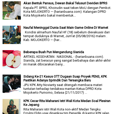
Akan Bentuk Pansus, Dewan Bakal Telusuri Deviden BPRS
Kepala PT. BPRS, Khoirudin saat teken MoU dengan Pemkot.
Kota MOJOKERTO — (harianbuana.com). Kalangan DPRD
Kota Mojokerto bakal membentuk...
Naufal Meninggal Dunia Saat Main Game Online Di Warnet
Kondisi almarhum Naufal HF (18) sebelum dievakuasi dari
tempat duduknya di Warnet, Jum'at (05/08/2016) malam .
Kab. MOJOKERTO — (har...
Beberapa Buah Pun Mengandung Sianida
ARTIKEL KESEHATAN : NASIONAL - (harianbuana.com).
Sianida, zat beracun yang sangat berbahaya dan akhir-akhir
ini marak dibicarakan bany...
Sidang Ke-21 Kasus OTT Dugaan Suap Proyek PENS, KPK
Pastikan Adanya Sprindik Dan Tersangka Baru
JPU KPK Atty Novianty saat ditengah membaca materi
tuntutan terhadap terdakwa mantan Ketua DPRD Kota
Mojokerto Purnomo, Selasa (21/11/2017) ...
KPK Cecar Rita Maharani Istri Wali Kota Medan Soal Plesiran
Ke Jepang
Rita Maharani istri Wali Kota non-aktif Medan Tengku
Dzulmi Eldin usai diperiksa tim Penyidik di kantor KPK jalan