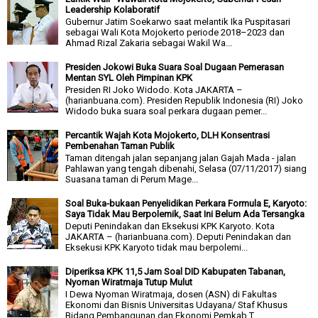
Leadership Kolaboratif
Gubernur Jatim Soekarwo saat melantik Ika Puspitasari
sebagai Wali Kota Mojokerto periode 2018–2023 dan
Ahmad Rizal Zakaria sebagai Wakil Wa...
Presiden Jokowi Buka Suara Soal Dugaan Pemerasan
Mentan SYL Oleh Pimpinan KPK
Presiden RI Joko Widodo. Kota JAKARTA –
(harianbuana.com). Presiden Republik Indonesia (RI) Joko
Widodo buka suara soal perkara dugaan pemer...
Percantik Wajah Kota Mojokerto, DLH Konsentrasi
Pembenahan Taman Publik
Taman ditengah jalan sepanjang jalan Gajah Mada - jalan
Pahlawan yang tengah dibenahi, Selasa (07/11/2017) siang
Suasana taman di Perum Mage...
Soal Buka-bukaan Penyelidikan Perkara Formula E, Karyoto:
Saya Tidak Mau Berpolemik, Saat Ini Belum Ada Tersangka
Deputi Penindakan dan Eksekusi KPK Karyoto. Kota
JAKARTA – (harianbuana.com). Deputi Penindakan dan
Eksekusi KPK Karyoto tidak mau berpolemi...
Diperiksa KPK 11,5 Jam Soal DID Kabupaten Tabanan,
Nyoman Wiratmaja Tutup Mulut
I Dewa Nyoman Wiratmaja, dosen (ASN) di Fakultas
Ekonomi dan Bisnis Universitas Udayana/ Staf Khusus
Bidang Pembangunan dan Ekonomi Pemkab T...