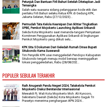
Petunjuk Dan Bantuan Firli Bahuri Setelah Ditetapkan Jadi
Tersangka
Salah-satu suasana sidang pelanggaran kode etik dan
perilaku Firli Bahuri selaku Ketua KPK di Gedung KPK,
Jakarta Selatan, Rabu (27/12/2023)...
Permudah Tata Kelola Kearsipan Dan Ikhtiar Tingkatkan
SPBE, Pemkot Mojokerto Launching Aplikasi Srikandi
Sekda Kota Mojokerto saat menanda-tangani Pernyataan
Komitmen Penggunakan Aplikasi Srikandi di lingkungan
Pemkot Mojokerto yang diikuti selu...
KPK Sita 5 Dokumen Dari Geledah Rumah Dinas Bupati
Situbondo Karna Suswandi
Tim Penyidik KPK usai menggeledah Pendopo Kabupaten
Situbondo tengah menuju mobil bersiap meninggalkan
lokasi penggeledahan, Rabu (28/08/202...
POPULER SEBULAN TERAKHIR
Raih Anugerah Pandu Negeri 2024, Tatakelola Pemkot
Mojokerto Diakui Berstandar Internasional
Mewakili Pj. Wali Kota Mojokerto Moh. Ali Kuncoro,
Sekretaris Daerah (Sekda) Kota Mojokerto Gaguk Tri
Prasetyo menerima penghargaan APN 2024...