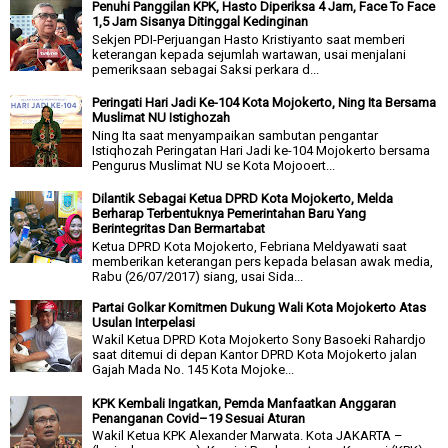
Penuhi Panggilan KPK, Hasto Diperiksa 4 Jam, Face To Face
1,5 Jam Sisanya Ditinggal Kedinginan
Sekjen PDI-Perjuangan Hasto Kristiyanto saat memberi
keterangan kepada sejumlah wartawan, usai menjalani
pemeriksaan sebagai Saksi perkara d...
Peringati Hari Jadi Ke-104 Kota Mojokerto, Ning Ita Bersama
Muslimat NU Istighozah
Ning Ita saat menyampaikan sambutan pengantar
Istiqhozah Peringatan Hari Jadi ke-104 Mojokerto bersama
Pengurus Muslimat NU se Kota Mojooert...
Dilantik Sebagai Ketua DPRD Kota Mojokerto, Melda
Berharap Terbentuknya Pemerintahan Baru Yang
Berintegritas Dan Bermartabat
Ketua DPRD Kota Mojokerto, Febriana Meldyawati saat
memberikan keterangan pers kepada belasan awak media,
Rabu (26/07/2017) siang, usai Sida...
Partai Golkar Komitmen Dukung Wali Kota Mojokerto Atas
Usulan Interpelasi
Wakil Ketua DPRD Kota Mojokerto Sony Basoeki Rahardjo
saat ditemui di depan Kantor DPRD Kota Mojokerto jalan
Gajah Mada No. 145 Kota Mojoke...
KPK Kembali Ingatkan, Pemda Manfaatkan Anggaran
Penanganan Covid–19 Sesuai Aturan
Wakil Ketua KPK Alexander Marwata. Kota JAKARTA –