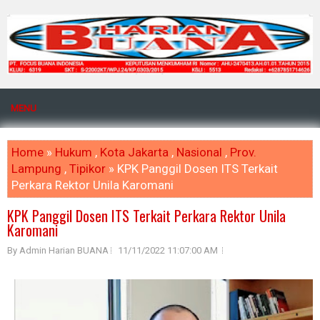
MENU
Home
»
Hukum
,
Kota Jakarta
,
Nasional
,
Prov.
Lampung
,
Tipikor
» KPK Panggil Dosen ITS Terkait
Perkara Rektor Unila Karomani
KPK Panggil Dosen ITS Terkait Perkara Rektor Unila
Karomani
By Admin Harian BUANA
11/11/2022 11:07:00 AM