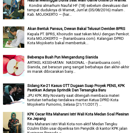
Naufal Meninggal Dunia Saat Main Game Online Di Warnet
Kondisi almarhum Naufal HF (18) sebelum dievakuasi dari
tempat duduknya di Warnet, Jum'at (05/08/2016) malam .
Kab. MOJOKERTO — (har...
Akan Bentuk Pansus, Dewan Bakal Telusuri Deviden BPRS
Kepala PT. BPRS, Khoirudin saat teken MoU dengan Pemkot.
Kota MOJOKERTO — (harianbuana.com). Kalangan DPRD
Kota Mojokerto bakal membentuk...
Beberapa Buah Pun Mengandung Sianida
ARTIKEL KESEHATAN : NASIONAL - (harianbuana.com).
Sianida, zat beracun yang sangat berbahaya dan akhir-akhir
ini marak dibicarakan bany...
Sidang Ke-21 Kasus OTT Dugaan Suap Proyek PENS, KPK
Pastikan Adanya Sprindik Dan Tersangka Baru
JPU KPK Atty Novianty saat ditengah membaca materi
tuntutan terhadap terdakwa mantan Ketua DPRD Kota
Mojokerto Purnomo, Selasa (21/11/2017) ...
KPK Cecar Rita Maharani Istri Wali Kota Medan Soal Plesiran
Ke Jepang
Rita Maharani istri Wali Kota non-aktif Medan Tengku
Dzulmi Eldin usai diperiksa tim Penyidik di kantor KPK jalan
Kuningan Persada – ...