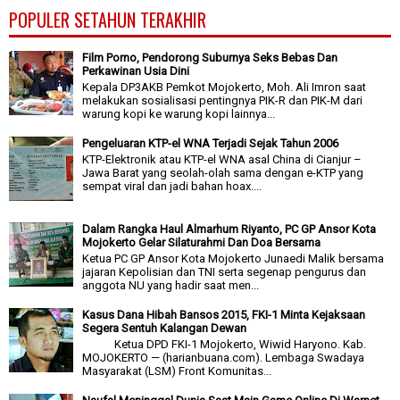
POPULER SETAHUN TERAKHIR
Film Porno, Pendorong Suburnya Seks Bebas Dan
Perkawinan Usia Dini
Kepala DP3AKB Pemkot Mojokerto, Moh. Ali Imron saat
melakukan sosialisasi pentingnya PIK-R dan PIK-M dari
warung kopi ke warung kopi lainnya...
Pengeluaran KTP-el WNA Terjadi Sejak Tahun 2006
KTP-Elektronik atau KTP-el WNA asal China di Cianjur –
Jawa Barat yang seolah-olah sama dengan e-KTP yang
sempat viral dan jadi bahan hoax....
Dalam Rangka Haul Almarhum Riyanto, PC GP Ansor Kota
Mojokerto Gelar Silaturahmi Dan Doa Bersama
Ketua PC GP Ansor Kota Mojokerto Junaedi Malik bersama
jajaran Kepolisian dan TNI serta segenap pengurus dan
anggota NU yang hadir saat men...
Kasus Dana Hibah Bansos 2015, FKI-1 Minta Kejaksaan
Segera Sentuh Kalangan Dewan
Ketua DPD FKI-1 Mojokerto, Wiwid Haryono. Kab.
MOJOKERTO — (harianbuana.com). Lembaga Swadaya
Masyarakat (LSM) Front Komunitas...