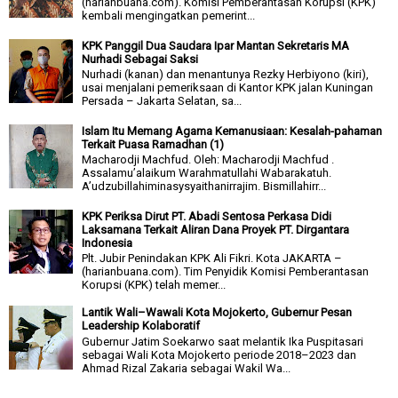
(harianbuana.com). Komisi Pemberantasan Korupsi (KPK)
kembali mengingatkan pemerint...
KPK Panggil Dua Saudara Ipar Mantan Sekretaris MA
Nurhadi Sebagai Saksi
Nurhadi (kanan) dan menantunya Rezky Herbiyono (kiri),
usai menjalani pemeriksaan di Kantor KPK jalan Kuningan
Persada – Jakarta Selatan, sa...
Islam Itu Memang Agama Kemanusiaan: Kesalah-pahaman
Terkait Puasa Ramadhan (1)
Macharodji Machfud. Oleh: Macharodji Machfud .
Assalamu’alaikum Warahmatullahi Wabarakatuh.
A’udzubillahiminasysyaithanirrajim. Bismillahirr...
KPK Periksa Dirut PT. Abadi Sentosa Perkasa Didi
Laksamana Terkait Aliran Dana Proyek PT. Dirgantara
Indonesia
Plt. Jubir Penindakan KPK Ali Fikri. Kota JAKARTA –
(harianbuana.com). Tim Penyidik Komisi Pemberantasan
Korupsi (KPK) telah memer...
Lantik Wali–Wawali Kota Mojokerto, Gubernur Pesan
Leadership Kolaboratif
Gubernur Jatim Soekarwo saat melantik Ika Puspitasari
sebagai Wali Kota Mojokerto periode 2018–2023 dan
Ahmad Rizal Zakaria sebagai Wakil Wa...