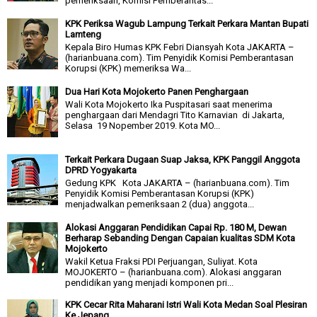
pemeriksaan, Komisi Pemberantas...
KPK Periksa Wagub Lampung Terkait Perkara Mantan Bupati
Lamteng
Kepala Biro Humas KPK Febri Diansyah Kota JAKARTA –
(harianbuana.com). Tim Penyidik Komisi Pemberantasan
Korupsi (KPK) memeriksa Wa...
Dua Hari Kota Mojokerto Panen Penghargaan
Wali Kota Mojokerto Ika Puspitasari saat menerima
penghargaan dari Mendagri Tito Karnavian di Jakarta,
Selasa 19 Nopember 2019. Kota MO...
Terkait Perkara Dugaan Suap Jaksa, KPK Panggil Anggota
DPRD Yogyakarta
Gedung KPK Kota JAKARTA – (harianbuana.com). Tim
Penyidik Komisi Pemberantasan Korupsi (KPK)
menjadwalkan pemeriksaan 2 (dua) anggota...
Alokasi Anggaran Pendidikan Capai Rp. 180 M, Dewan
Berharap Sebanding Dengan Capaian kualitas SDM Kota
Mojokerto
Wakil Ketua Fraksi PDI Perjuangan, Suliyat. Kota
MOJOKERTO – (harianbuana.com). Alokasi anggaran
pendidikan yang menjadi komponen pri...
KPK Cecar Rita Maharani Istri Wali Kota Medan Soal Plesiran
Ke Jepang