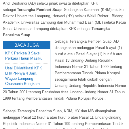
Andi Desfiandi (AD) selaku pihak swasta ditetapkan KPK
sebagai
Tersangka Pemberi Suap
. Sedangkan Karomani (KRM) selaku
Rektor Universitas Lampung, Heryadi (HY) selaku Wakil Rektor I Bidang
Akademik Universitas Lampung dan Muhammad Basri (MB) selaku Ketua
Senat Universitas Lampung ditetapkan KPK sebagai
Tersangka
Penerima Suap.
Sebagai Tersangka Pemberi Suap, AD
BACA JUGA
disangkakan melanggar Pasal 5 ayat (1)
KPK Periksa 3 Saksi
huruf a atau Pasal 5 ayat (1) huruf b atau
Perkara Harun Masiku
Pasal 13 Undang-Undang Republik
Indonesia Nomor 31 Tahun 1999 tentang
Usai Diklarifikasi KPK
Pemberantasan Tindak Pidana Korupsi
LHKPN-nya 4 Jam,
Wagub Lampung
sebagaimana telah diubah dengan
Chusnunia Bungkam
Undang-Undang Republik Indonesia Nomor
20 Tahun 2001 tentang Perubahan Atas Undang-Undang Nomor 31 Tahun
1999 tentang Pemberantasan Tindak Pidana Korupsi Korupsi.
Sebagai Tersangka Penerima Suap, KRM, HY dan MB disangkakan
melanggar Pasal 12 huruf a atau huruf b atau Pasal 11 Undang-Undang
Republik Indonesia Nomor 31 Tahun 199 tentang Pemberantasan Tindak