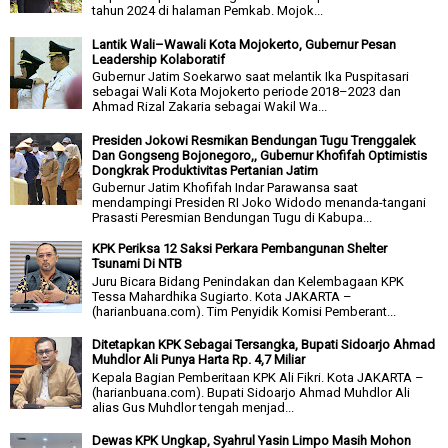
tahun 2024 di halaman Pemkab. Mojok...
Lantik Wali–Wawali Kota Mojokerto, Gubernur Pesan
Leadership Kolaboratif
Gubernur Jatim Soekarwo saat melantik Ika Puspitasari
sebagai Wali Kota Mojokerto periode 2018–2023 dan
Ahmad Rizal Zakaria sebagai Wakil Wa...
Presiden Jokowi Resmikan Bendungan Tugu Trenggalek
Dan Gongseng Bojonegoro,, Gubernur Khofifah Optimistis
Dongkrak Produktivitas Pertanian Jatim
Gubernur Jatim Khofifah Indar Parawansa saat
mendampingi Presiden RI Joko Widodo menanda-tangani
Prasasti Peresmian Bendungan Tugu di Kabupa...
KPK Periksa 12 Saksi Perkara Pembangunan Shelter
Tsunami Di NTB
Juru Bicara Bidang Penindakan dan Kelembagaan KPK
Tessa Mahardhika Sugiarto. Kota JAKARTA –
(harianbuana.com). Tim Penyidik Komisi Pemberant...
Ditetapkan KPK Sebagai Tersangka, Bupati Sidoarjo Ahmad
Muhdlor Ali Punya Harta Rp. 4,7 Miliar
Kepala Bagian Pemberitaan KPK Ali Fikri. Kota JAKARTA –
(harianbuana.com). Bupati Sidoarjo Ahmad Muhdlor Ali
alias Gus Muhdlor tengah menjad...
Dewas KPK Ungkap, Syahrul Yasin Limpo Masih Mohon