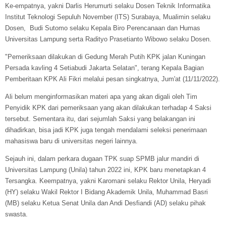
Ke-empatnya, yakni Darlis Herumurti selaku Dosen Teknik Informatika
Institut Teknologi Sepuluh November (ITS) Surabaya, Mualimin selaku
Dosen, Budi Sutomo selaku Kepala Biro Perencanaan dan Humas
Universitas Lampung serta Radityo Prasetianto Wibowo selaku Dosen.
"Pemeriksaan dilakukan di Gedung Merah Putih KPK jalan Kuningan
Persada kavling 4 Setiabudi Jakarta Selatan", terang Kepala Bagian
Pemberitaan KPK Ali Fikri melalui pesan singkatnya, Jum'at (11/11/2022).
Ali belum menginformasikan materi apa yang akan digali oleh Tim
Penyidik KPK dari pemeriksaan yang akan dilakukan terhadap 4 Saksi
tersebut. Sementara itu, dari sejumlah Saksi yang belakangan ini
dihadirkan, bisa jadi KPK juga tengah mendalami seleksi penerimaan
mahasiswa baru di universitas negeri lainnya.
Sejauh ini, dalam perkara dugaan TPK suap SPMB jalur mandiri di
Universitas Lampung (Unila) tahun 2022 ini, KPK baru menetapkan 4
Tersangka. Keempatnya, yakni Karomani selaku Rektor Unila, Heryadi
(HY) selaku Wakil Rektor I Bidang Akademik Unila, Muhammad Basri
(MB) selaku Ketua Senat Unila dan Andi Desfiandi (AD) selaku pihak
swasta.