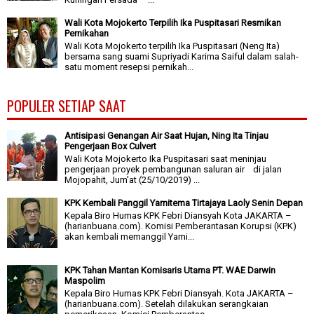
Wali Kota Mojokerto Terpilih Ika Puspitasari Resmikan
Pernikahan
Wali Kota Mojokerto terpilih Ika Puspitasari (Neng Ita)
bersama sang suami Supriyadi Karima Saiful dalam salah-
satu moment resepsi pernikah...
POPULER SETIAP SAAT
Antisipasi Genangan Air Saat Hujan, Ning Ita Tinjau
Pengerjaan Box Culvert
Wali Kota Mojokerto Ika Puspitasari saat meninjau
pengerjaan proyek pembangunan saluran air di jalan
Mojopahit, Jum'at (25/10/2019) ...
KPK Kembali Panggil Yamitema Tirtajaya Laoly Senin Depan
Kepala Biro Humas KPK Febri Diansyah Kota JAKARTA –
(harianbuana.com). Komisi Pemberantasan Korupsi (KPK)
akan kembali memanggil Yami...
KPK Tahan Mantan Komisaris Utama PT. WAE Darwin
Maspolim
Kepala Biro Humas KPK Febri Diansyah. Kota JAKARTA –
(harianbuana.com). Setelah dilakukan serangkaian