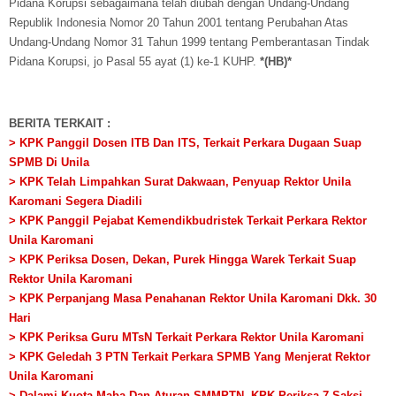
Pidana Korupsi sebagaimana telah diubah dengan Undang-Undang
Republik Indonesia Nomor 20 Tahun 2001 tentang Perubahan Atas
Undang-Undang Nomor 31 Tahun 1999 tentang Pemberantasan Tindak
Pidana Korupsi, jo Pasal 55 ayat (1) ke-1 KUHP.
*(HB)*
BERITA TERKAIT :
> KPK Panggil Dosen ITB Dan ITS, Terkait Perkara Dugaan Suap
SPMB Di Unila
> KPK Telah Limpahkan Surat Dakwaan, Penyuap Rektor Unila
Karomani Segera Diadili
> KPK Panggil Pejabat Kemendikbudristek Terkait Perkara Rektor
Unila Karomani
> KPK Periksa Dosen, Dekan, Purek Hingga Warek Terkait Suap
Rektor Unila Karomani
> KPK Perpanjang Masa Penahanan Rektor Unila Karomani Dkk. 30
Hari
> KPK Periksa Guru MTsN Terkait Perkara Rektor Unila Karomani
> KPK Geledah 3 PTN Terkait Perkara SPMB Yang Menjerat Rektor
Unila Karomani
> Dalami Kuota Maba Dan Aturan SMMPTN, KPK Periksa 7 Saksi