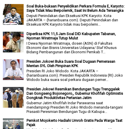
Soal Buka-bukaan Penyelidikan Perkara Formula E, Karyoto:
Saya Tidak Mau Berpolemik, Saat Ini Belum Ada Tersangka
Deputi Penindakan dan Eksekusi KPK Karyoto. Kota
JAKARTA – (harianbuana.com). Deputi Penindakan dan
Eksekusi KPK Karyoto tidak mau berpolemi...
Diperiksa KPK 11,5 Jam Soal DID Kabupaten Tabanan,
Nyoman Wiratmaja Tutup Mulut
I Dewa Nyoman Wiratmaja, dosen (ASN) di Fakultas
Ekonomi dan Bisnis Universitas Udayana/ Staf Khusus
Bidang Pembangunan dan Ekonomi Pemkab T...
Presiden Jokowi Buka Suara Soal Dugaan Pemerasan
Mentan SYL Oleh Pimpinan KPK
Presiden RI Joko Widodo. Kota JAKARTA –
(harianbuana.com). Presiden Republik Indonesia (RI) Joko
Widodo buka suara soal perkara dugaan pemer...
Presiden Jokowi Resmikan Bendungan Tugu Trenggalek
Dan Gongseng Bojonegoro,, Gubernur Khofifah Optimistis
Dongkrak Produktivitas Pertanian Jatim
Gubernur Jatim Khofifah Indar Parawansa saat
mendampingi Presiden RI Joko Widodo menanda-tangani
Prasasti Peresmian Bendungan Tugu di Kabupa...
Pemkot Mojokerto Hadiahi Umroh Gratis Pada Warga Taat
Pajak