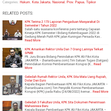
Categories:
Hukum
,
Kota Jakarta
,
Nasional
,
Prov. Papua
,
Tipikor
RELATED POSTS:
KPK Terima 2.173 Laporan Pengaduan Masyarakat Di
Semester I Tahun 2022
Salah-satu suasana konferensi pers tentang Capaian
Kinerja KPK Semester I Bidang Kelembagaan 2022 di
Gedung Merah Putih KPK jalan Kuningan Persada Kav…
Read More
KPK Amankan Rektor Unila Dan 7 Orang Lainnya Terkait
SPMB
Plt. Juru Bicara Bidang Penindakan KPK Ali Fikri.Kota
JAKARTA – (harianbuana.com).Tim Satuan Tugas (Satgas)
Penindakan Komisi Pemberantasan Korupsi (K…
Read
More
Geledah Rumah Rektor Unila, KPK Sita Mata Uang Rupiah,
Dolar Dan Euro
Kepala Bagian Pemberitaaan KPK Ali Fikri.Kota JAKARTA –
(harianbuana.com).Tim Penyidik Komisi Pemberantasan
Korupsi (KPK) pada Rabu (24/08/2022) kemar…
Read More
Geledah 3 Fakultas Unila, KPK Sita Dokumen Penerimaan
Mahasiswa Baru
Kepala Bagian Pemberitaan KPK Ali Fikri.Kota JAKARTA –