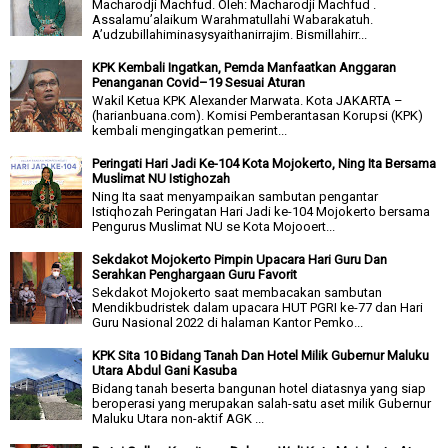
Macharodji Machfud. Oleh: Macharodji Machfud .
Assalamu’alaikum Warahmatullahi Wabarakatuh.
A’udzubillahiminasysyaithanirrajim. Bismillahirr...
KPK Kembali Ingatkan, Pemda Manfaatkan Anggaran
Penanganan Covid–19 Sesuai Aturan
Wakil Ketua KPK Alexander Marwata. Kota JAKARTA –
(harianbuana.com). Komisi Pemberantasan Korupsi (KPK)
kembali mengingatkan pemerint...
Peringati Hari Jadi Ke-104 Kota Mojokerto, Ning Ita Bersama
Muslimat NU Istighozah
Ning Ita saat menyampaikan sambutan pengantar
Istiqhozah Peringatan Hari Jadi ke-104 Mojokerto bersama
Pengurus Muslimat NU se Kota Mojooert...
Sekdakot Mojokerto Pimpin Upacara Hari Guru Dan
Serahkan Penghargaan Guru Favorit
Sekdakot Mojokerto saat membacakan sambutan
Mendikbudristek dalam upacara HUT PGRI ke-77 dan Hari
Guru Nasional 2022 di halaman Kantor Pemko...
KPK Sita 10 Bidang Tanah Dan Hotel Milik Gubernur Maluku
Utara Abdul Gani Kasuba
Bidang tanah beserta bangunan hotel diatasnya yang siap
beroperasi yang merupakan salah-satu aset milik Gubernur
Maluku Utara non-aktif AGK ...