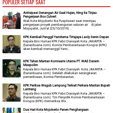
POPULER SETIAP SAAT
Antisipasi Genangan Air Saat Hujan, Ning Ita Tinjau
Pengerjaan Box Culvert
Wali Kota Mojokerto Ika Puspitasari saat meninjau
pengerjaan proyek pembangunan saluran air di jalan
Mojopahit, Jum'at (25/10/2019) ...
KPK Kembali Panggil Yamitema Tirtajaya Laoly Senin Depan
Kepala Biro Humas KPK Febri Diansyah Kota JAKARTA –
(harianbuana.com). Komisi Pemberantasan Korupsi (KPK)
akan kembali memanggil Yami...
KPK Tahan Mantan Komisaris Utama PT. WAE Darwin
Maspolim
Kepala Biro Humas KPK Febri Diansyah. Kota JAKARTA –
(harianbuana.com). Setelah dilakukan serangkaian
pemeriksaan, Komisi Pemberantas...
KPK Periksa Wagub Lampung Terkait Perkara Mantan Bupati
Lamteng
Kepala Biro Humas KPK Febri Diansyah Kota JAKARTA –
(harianbuana.com). Tim Penyidik Komisi Pemberantasan
Korupsi (KPK) memeriksa Wa...
Dua Hari Kota Mojokerto Panen Penghargaan