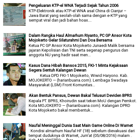
Pengeluaran KTP-el WNA Terjadi Sejak Tahun 2006
KTP-Elektronik atau KTP-el WNA asal China di Cianjur –
Jawa Barat yang seolah-olah sama dengan e-KTP yang
sempat viral dan jadi bahan hoax....
Dalam Rangka Haul Almarhum Riyanto, PC GP Ansor Kota
Mojokerto Gelar Silaturahmi Dan Doa Bersama
Ketua PC GP Ansor Kota Mojokerto Junaedi Malik bersama
jajaran Kepolisian dan TNI serta segenap pengurus dan
anggota NU yang hadir saat men...
Kasus Dana Hibah Bansos 2015, FKI-1 Minta Kejaksaan
Segera Sentuh Kalangan Dewan
Ketua DPD FKI-1 Mojokerto, Wiwid Haryono. Kab.
MOJOKERTO — (harianbuana.com). Lembaga Swadaya
Masyarakat (LSM) Front Komunitas...
Akan Bentuk Pansus, Dewan Bakal Telusuri Deviden BPRS
Kepala PT. BPRS, Khoirudin saat teken MoU dengan Pemkot.
Kota MOJOKERTO — (harianbuana.com). Kalangan DPRD
Kota Mojokerto bakal membentuk...
Naufal Meninggal Dunia Saat Main Game Online Di Warnet
Kondisi almarhum Naufal HF (18) sebelum dievakuasi dari
tempat duduknya di Warnet, Jum'at (05/08/2016) malam .