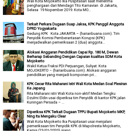
Wali Kota Mojokerto Ika Puspitasari saat menerima
penghargaan dari Mendagri Tito Karnavian di Jakarta,
Selasa 19 Nopember 2019. Kota MO...
Terkait Perkara Dugaan Suap Jaksa, KPK Panggil Anggota
DPRD Yogyakarta
Gedung KPK Kota JAKARTA – (harianbuana.com). Tim
Penyidik Komisi Pemberantasan Korupsi (KPK)
menjadwalkan pemeriksaan 2 (dua) anggota...
Alokasi Anggaran Pendidikan Capai Rp. 180 M, Dewan
Berharap Sebanding Dengan Capaian kualitas SDM Kota
Mojokerto
Wakil Ketua Fraksi PDI Perjuangan, Suliyat. Kota
MOJOKERTO – (harianbuana.com). Alokasi anggaran
pendidikan yang menjadi komponen pri...
KPK Cecar Rita Maharani Istri Wali Kota Medan Soal Plesiran
Ke Jepang
Rita Maharani istri Wali Kota non-aktif Medan Tengku
Dzulmi Eldin usai diperiksa tim Penyidik di kantor KPK jalan
Kuningan Persada – ...
Diperiksa KPK Terkait Dugaan TPPU Bupati Mojokerto MKP,
Ning Ita Mengaku Clear
Wali Kota Mojokerto Ika Puspitasari usai menjalani
pemeriksaan tim Penyidik KPK di Mapolresta Mojokerto,
Kamis (23/01/2020) siang. ...