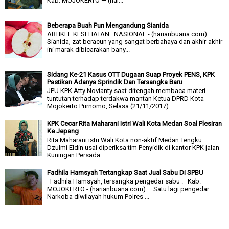
Kab. MOJOKERTO — (har...
Beberapa Buah Pun Mengandung Sianida
ARTIKEL KESEHATAN : NASIONAL - (harianbuana.com).
Sianida, zat beracun yang sangat berbahaya dan akhir-akhir
ini marak dibicarakan bany...
Sidang Ke-21 Kasus OTT Dugaan Suap Proyek PENS, KPK
Pastikan Adanya Sprindik Dan Tersangka Baru
JPU KPK Atty Novianty saat ditengah membaca materi
tuntutan terhadap terdakwa mantan Ketua DPRD Kota
Mojokerto Purnomo, Selasa (21/11/2017) ...
KPK Cecar Rita Maharani Istri Wali Kota Medan Soal Plesiran
Ke Jepang
Rita Maharani istri Wali Kota non-aktif Medan Tengku
Dzulmi Eldin usai diperiksa tim Penyidik di kantor KPK jalan
Kuningan Persada – ...
Fadhila Hamsyah Tertangkap Saat Jual Sabu Di SPBU
Fadhila Hamsyah, tersangka pengedar sabu . Kab.
MOJOKERTO - (harianbuana.com). Satu lagi pengedar
Narkoba diwilayah hukum Polres ...