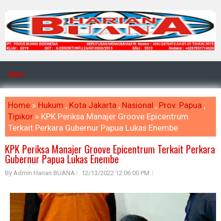
MENU
Home
»
Hukum
,
Kota Jakarta
,
Nasional
,
Prov. Papua
,
Tipikor
» KPK Periksa Manajer Groove Epicentrum
Terkait Perkara Gubernur Papua Lukas Enembe
KPK Periksa Manajer Groove Epicentrum Terkait Perkara
Gubernur Papua Lukas Enembe
By Admin Harian BUANA
12/13/2022 12:06:00 PM