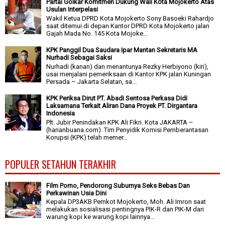
Partai Golkar Komitmen Dukung Wali Kota Mojokerto Atas
Usulan Interpelasi
Wakil Ketua DPRD Kota Mojokerto Sony Basoeki Rahardjo
saat ditemui di depan Kantor DPRD Kota Mojokerto jalan
Gajah Mada No. 145 Kota Mojoke...
KPK Panggil Dua Saudara Ipar Mantan Sekretaris MA
Nurhadi Sebagai Saksi
Nurhadi (kanan) dan menantunya Rezky Herbiyono (kiri),
usai menjalani pemeriksaan di Kantor KPK jalan Kuningan
Persada – Jakarta Selatan, sa...
KPK Periksa Dirut PT. Abadi Sentosa Perkasa Didi
Laksamana Terkait Aliran Dana Proyek PT. Dirgantara
Indonesia
Plt. Jubir Penindakan KPK Ali Fikri. Kota JAKARTA –
(harianbuana.com). Tim Penyidik Komisi Pemberantasan
Korupsi (KPK) telah memer...
POPULER SETAHUN TERAKHIR
Film Porno, Pendorong Suburnya Seks Bebas Dan
Perkawinan Usia Dini
Kepala DP3AKB Pemkot Mojokerto, Moh. Ali Imron saat
melakukan sosialisasi pentingnya PIK-R dan PIK-M dari
warung kopi ke warung kopi lainnya...