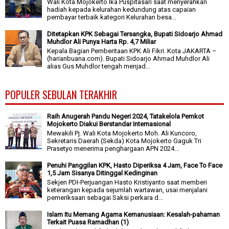
Wali Kota Mojokerto Ika Puspitasari saat menyerahkan
hadiah kepada kelurahan kedundung atas capaian
pembayar terbaik kategori Kelurahan besa...
Ditetapkan KPK Sebagai Tersangka, Bupati Sidoarjo Ahmad
Muhdlor Ali Punya Harta Rp. 4,7 Miliar
Kepala Bagian Pemberitaan KPK Ali Fikri. Kota JAKARTA –
(harianbuana.com). Bupati Sidoarjo Ahmad Muhdlor Ali
alias Gus Muhdlor tengah menjad...
POPULER SEBULAN TERAKHIR
Raih Anugerah Pandu Negeri 2024, Tatakelola Pemkot
Mojokerto Diakui Berstandar Internasional
Mewakili Pj. Wali Kota Mojokerto Moh. Ali Kuncoro,
Sekretaris Daerah (Sekda) Kota Mojokerto Gaguk Tri
Prasetyo menerima penghargaan APN 2024...
Penuhi Panggilan KPK, Hasto Diperiksa 4 Jam, Face To Face
1,5 Jam Sisanya Ditinggal Kedinginan
Sekjen PDI-Perjuangan Hasto Kristiyanto saat memberi
keterangan kepada sejumlah wartawan, usai menjalani
pemeriksaan sebagai Saksi perkara d...
Islam Itu Memang Agama Kemanusiaan: Kesalah-pahaman
Terkait Puasa Ramadhan (1)