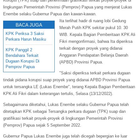
Korupsi (TPK) suap dan penerimaan gratifikasi terkait proyek-proyek di
lingkungan Pemerintah Provinsi (Pemprov) Papua yang menjerat Lukas
Enembe selaku Gubernur Papua dan kawan-kawan.
Ita terlihat hadir di ruang lobi Gedung
BACA JUGA
Merah Putih KPK sekitar pukul 10. 30
KPK Periksa 3 Saksi
WIB. Kepala Bagian Pemberitaan KPK Ali
Perkara Harun Masiku
Fikri mengonfirmasi, bahwa Ita diperiksa
terkait dengan proyek yang didanai
KPK Panggil 2
Anggaran Pendapatan Belanja Daerah
Bendahara Terkait
Dugaan Korupsi Di
(APBD) Provinsi Papua.
Pemprov Papua
"Saksi diperiksa terkait perkara dugaan
tindak pidana korupsi suap proyek yang didanai APBD Provinsi Papua
untuk tersangka LE (Lukas Enembe", terang Kepala Bagian Pemberitaan
KPK Ali Fikri dalam keterangan tertulis, Selasa (13/12/2022).
Sebagaimana diketahui, Lukas Enembe selaku Gubernur Papua telah
ditetapkan KPK sebagai Tersangka perkara dugaan (TPK) suap dan
gratifikasi terkait proyek-proyek di lingkungan Pemerintah Provinsi
(Pemprov) Papua sejak 5 September 2022.
Gubernur Papua Lukas Enembe juga telah dicegah bepergian ke luar