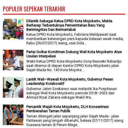
POPULER SEPEKAN TERAKHIR
Dilantik Sebagai Ketua DPRD Kota Mojokerto, Melda
Berharap Terbentuknya Pemerintahan Baru Yang
Berintegritas Dan Bermartabat
Ketua DPRD Kota Mojokerto, Febriana Meldyawati saat
memberikan keterangan pers kepada belasan awak media,
Rabu (26/07/2017) siang, usai Sida...
Partai Golkar Komitmen Dukung Wali Kota Mojokerto Atas
Usulan Interpelasi
Wakil Ketua DPRD Kota Mojokerto Sony Basoeki Rahardjo
saat ditemui di depan Kantor DPRD Kota Mojokerto jalan
Gajah Mada No. 145 Kota Mojoke...
Lantik Wali–Wawali Kota Mojokerto, Gubernur Pesan
Leadership Kolaboratif
Gubernur Jatim Soekarwo saat melantik Ika Puspitasari
sebagai Wali Kota Mojokerto periode 2018–2023 dan
Ahmad Rizal Zakaria sebagai Wakil Wa...
Percantik Wajah Kota Mojokerto, DLH Konsentrasi
Pembenahan Taman Publik
Taman ditengah jalan sepanjang jalan Gajah Mada - jalan
Pahlawan yang tengah dibenahi, Selasa (07/11/2017) siang
Suasana taman di Perum Mage...