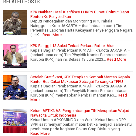
RELATED POSTS:
KPK Naikkan Hasil Klarifikasi LHKPN Bupati Bolmut Depri
Pontoh Ke Penyelidikan
Deputi Pencegahan dan Monitoring KPK Pahala
Nainggolan.Kota JAKARTA – (harianbuana.com).Tim
Pemeriksa Laporan Harta Kekayaan Penyelenggara Negara
(LHK…
Read More
KPK Panggil 13 Saksi Terkait Perkara Rafael Alun
Kepala Bagian Pemberitaan KPK Ali Fikri.Kota JAKARTA –
(harianbuana com).Tim Pênyidik Komisi Pemberantasan
Korupsi (KPK) hari ini, Selasa 13 Juni 2023…
Read More
Setelah Gratifikasi, KPK Tetapkan Kembali Mantan Kepala
Kantor Bea Cukai Makassar Sebagai Tersangka TPPU
Kepala Bagian Pemberitaan KPK Ali Fikri.Kota JAKARTA –
(harianbuana.com).Tim Penyidik Komisi Pemberantasan
Korupsi (KPK) menetapkan kembali mantan Kep…
Read
More
Ketum APTIKNAS: Pengembangan TIK Merupakan Wujud
Nawacita Untuk Indonesia
Ketua Umum APKOMINDO dan Wakil Ketua Umum DPP
SPRI saat menyampaikan materi ketika menjadi salah-satu
pembicara pada kegiatan Fokus Grup Diskusi yang …
Read More