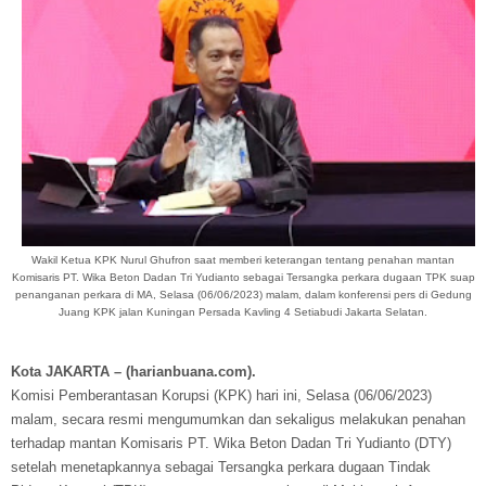
Wakil Ketua KPK Nurul Ghufron saat memberi keterangan tentang penahan mantan
Komisaris PT. Wika Beton Dadan Tri Yudianto sebagai Tersangka perkara dugaan TPK suap
penanganan perkara di MA, Selasa (06/06/2023) malam, dalam konferensi pers di Gedung
Juang KPK jalan Kuningan Persada Kavling 4 Setiabudi Jakarta Selatan.
Kota JAKARTA – (harianbuana.com).
Komisi Pemberantasan Korupsi (KPK) hari ini, Selasa (06/06/2023)
malam, secara resmi mengumumkan dan sekaligus melakukan penahan
terhadap mantan Komisaris PT. Wika Beton Dadan Tri Yudianto (DTY)
setelah menetapkannya sebagai Tersangka perkara dugaan Tindak