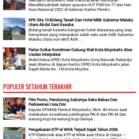
Sekdakot Mojokerto saat membacakan sambutan
Mendikbudristek dalam upacara HUT PGRI ke-77 dan Hari
Guru Nasional 2022 di halaman Kantor Pemko...
KPK Sita 10 Bidang Tanah Dan Hotel Milik Gubernur Maluku
Utara Abdul Gani Kasuba
Bidang tanah beserta bangunan hotel diatasnya yang siap
beroperasi yang merupakan salah-satu aset milik Gubernur
Maluku Utara non-aktif AGK ...
Partai Golkar Komitmen Dukung Wali Kota Mojokerto Atas
Usulan Interpelasi
Wakil Ketua DPRD Kota Mojokerto Sony Basoeki Rahardjo
saat ditemui di depan Kantor DPRD Kota Mojokerto jalan
Gajah Mada No. 145 Kota Mojoke...
POPULER SETAHUN TERAKHIR
Film Porno, Pendorong Suburnya Seks Bebas Dan
Perkawinan Usia Dini
Kepala DP3AKB Pemkot Mojokerto, Moh. Ali Imron saat
melakukan sosialisasi pentingnya PIK-R dan PIK-M dari
warung kopi ke warung kopi lainnya...
Pengeluaran KTP-el WNA Terjadi Sejak Tahun 2006
KTP-Elektronik atau KTP-el WNA asal China di Cianjur –