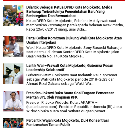
Dilantik Sebagai Ketua DPRD Kota Mojokerto, Melda
Berharap Terbentuknya Pemerintahan Baru Yang
Berintegritas Dan Bermartabat
Ketua DPRD Kota Mojokerto, Febriana Meldyawati saat
memberikan keterangan pers kepada belasan awak media,
Rabu (26/07/2017) siang, usai Sida...
Partai Golkar Komitmen Dukung Wali Kota Mojokerto Atas
Usulan Interpelasi
Wakil Ketua DPRD Kota Mojokerto Sony Basoeki Rahardjo
saat ditemui di depan Kantor DPRD Kota Mojokerto jalan
Gajah Mada No. 145 Kota Mojoke...
Lantik Wali–Wawali Kota Mojokerto, Gubernur Pesan
Leadership Kolaboratif
Gubernur Jatim Soekarwo saat melantik Ika Puspitasari
sebagai Wali Kota Mojokerto periode 2018–2023 dan
Ahmad Rizal Zakaria sebagai Wakil Wa...
Presiden Jokowi Buka Suara Soal Dugaan Pemerasan
Mentan SYL Oleh Pimpinan KPK
Presiden RI Joko Widodo. Kota JAKARTA –
(harianbuana.com). Presiden Republik Indonesia (RI) Joko
Widodo buka suara soal perkara dugaan pemer...
Percantik Wajah Kota Mojokerto, DLH Konsentrasi
Pembenahan Taman Publik