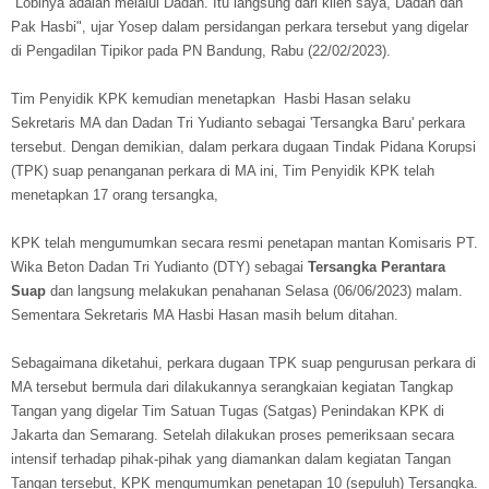
“Lobinya adalah melalui Dadan. Itu langsung dari klien saya, Dadan dan
Pak Hasbi", ujar Yosep dalam persidangan perkara tersebut yang digelar
di Pengadilan Tipikor pada PN Bandung, Rabu (22/02/2023).
Tim Penyidik KPK kemudian menetapkan Hasbi Hasan selaku
Sekretaris MA dan Dadan Tri Yudianto sebagai 'Tersangka Baru' perkara
tersebut. Dengan demikian, dalam perkara dugaan Tindak Pidana Korupsi
(TPK) suap penanganan perkara di MA ini, Tim Penyidik KPK telah
menetapkan 17 orang tersangka,
KPK telah mengumumkan secara resmi penetapan mantan Komisaris PT.
Wika Beton Dadan Tri Yudianto (DTY) sebagai
Tersangka Perantara
Suap
dan langsung melakukan penahanan Selasa (06/06/2023) malam.
Sementara Sekretaris MA Hasbi Hasan masih belum ditahan.
Sebagaimana diketahui, perkara dugaan TPK suap pengurusan perkara di
MA tersebut bermula dari dilakukannya serangkaian kegiatan Tangkap
Tangan yang digelar Tim Satuan Tugas (Satgas) Penindakan KPK di
Jakarta dan Semarang. Setelah dilakukan proses pemeriksaan secara
intensif terhadap pihak-pihak yang diamankan dalam kegiatan Tangan
Tangan tersebut, KPK mengumumkan penetapan 10 (sepuluh) Tersangka.