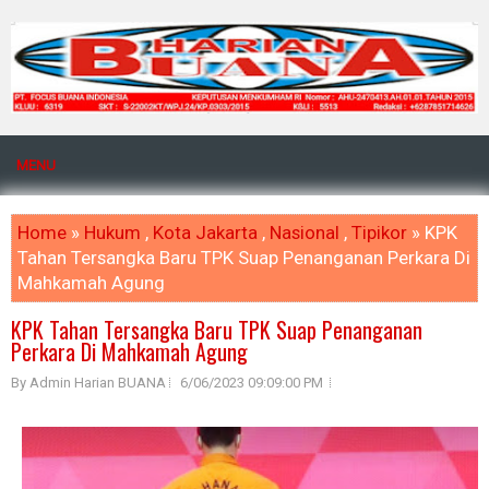
MENU
Home
»
Hukum
,
Kota Jakarta
,
Nasional
,
Tipikor
» KPK
Tahan Tersangka Baru TPK Suap Penanganan Perkara Di
Mahkamah Agung
KPK Tahan Tersangka Baru TPK Suap Penanganan
Perkara Di Mahkamah Agung
By Admin Harian BUANA
6/06/2023 09:09:00 PM