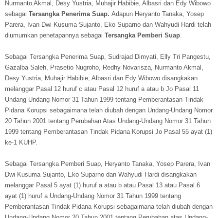
Nurmanto Akmal, Desy Yustria, Muhajir Habibie, Albasri dan Edy Wibowo
sebagai
Tersangka Penerima Suap.
Adapun Heryanto Tanaka, Yosep
Parera, Ivan Dwi Kusuma Sujanto, Eko Suparno dan Wahyudi Hardi telah
diumumkan penetapannya sebagai
Tersangka Pemberi Suap
.
Sebagai Tersangka Penerima Suap, Sudrajad Dimyati, Elly Tri Pangestu,
Gazalba Saleh, Prasetio Nugroho, Redhy Novarisza, Nurmanto Akmal,
Desy Yustria, Muhajir Habibie, Albasri dan Edy Wibowo disangkakan
melanggar Pasal 12 huruf c atau Pasal 12 huruf a atau b Jo Pasal 11
Undang-Undang Nomor 31 Tahun 1999 tentang Pemberantasan Tindak
Pidana Korupsi sebagaimana telah diubah dengan Undang-Undang Nomor
20 Tahun 2001 tentang Perubahan Atas Undang-Undang Nomor 31 Tahun
1999 tentang Pemberantasan Tindak Pidana Korupsi Jo Pasal 55 ayat (1)
ke-1 KUHP.
Sebagai Tersangka Pemberi Suap, Heryanto Tanaka, Yosep Parera, Ivan
Dwi Kusuma Sujanto, Eko Suparno dan Wahyudi Hardi disangkakan
melanggar Pasal 5 ayat (1) huruf a atau b atau Pasal 13 atau Pasal 6
ayat (1) huruf a Undang-Undang Nomor 31 Tahun 1999 tentang
Pemberantasan Tindak Pidana Korupsi sebagaimana telah diubah dengan
Undang-Undang Nomor 20 Tahun 2001 tentang Perubahan atas Undang-