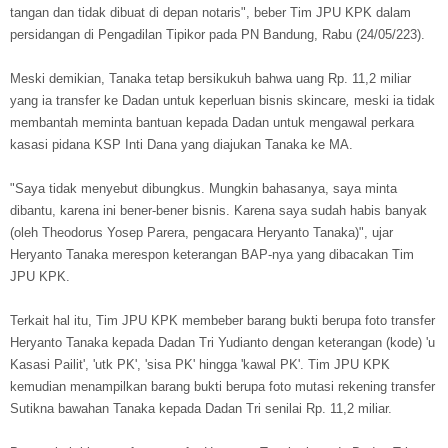
tangan dan tidak dibuat di depan notaris", beber Tim JPU KPK dalam
persidangan di Pengadilan Tipikor pada PN Bandung, Rabu (24/05/223).
Meski demikian, Tanaka tetap bersikukuh bahwa uang Rp. 11,2 miliar
yang ia transfer ke Dadan untuk keperluan bisnis skincare
,
meski ia tidak
membantah meminta bantuan kepada Dadan untuk mengawal perkara
kasasi pidana KSP Inti Dana yang diajukan Tanaka ke MA.
"Saya tidak menyebut dibungkus. Mungkin bahasanya, saya minta
dibantu, karena ini bener-bener bisnis. Karena saya sudah habis banyak
(oleh Theodorus Yosep Parera, pengacara Heryanto Tanaka)", ujar
Heryanto Tanaka merespon keterangan BAP-nya yang dibacakan Tim
JPU KPK.
Terkait hal itu, Tim JPU KPK membeber barang bukti berupa foto transfer
Heryanto Tanaka kepada Dadan Tri Yudianto dengan keterangan (kode) 'u
Kasasi Pailit', 'utk PK', 'sisa PK' hingga 'kawal PK'. Tim JPU KPK
kemudian menampilkan barang bukti berupa foto mutasi rekening transfer
Sutikna bawahan Tanaka kepada Dadan Tri senilai Rp. 11,2 miliar.