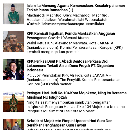
Islam Itu Memang Agama Kemanusiaan: Kesalah-pahaman
Terkait Puasa Ramadhan (1)
Macharodji Machfud. Oleh: Macharodji Machfud .
Assalamu’alaikum Warahmatullahi Wabarakatuh.
A’udzubillahiminasysyaithanirrajim. Bismillahirr...
KPK Kembali Ingatkan, Pemda Manfaatkan Anggaran
Penanganan Covid–19 Sesuai Aturan
Wakil Ketua KPK Alexander Marwata. Kota JAKARTA –
(harianbuana.com). Komisi Pemberantasan Korupsi (KPK)
kembali mengingatkan pemerint...
KPK Periksa Dirut PT. Abadi Sentosa Perkasa Didi
Laksamana Terkait Aliran Dana Proyek PT. Dirgantara
Indonesia
Plt. Jubir Penindakan KPK Ali Fikri. Kota JAKARTA –
(harianbuana.com). Tim Penyidik Komisi Pemberantasan
Korupsi (KPK) telah memer...
Peringati Hari Jadi Ke-104 Kota Mojokerto, Ning Ita Bersama
Muslimat NU Istighozah
Ning Ita saat menyampaikan sambutan pengantar
Istiqhozah Peringatan Hari Jadi ke-104 Mojokerto bersama
Pengurus Muslimat NU se Kota Mojooert...
Sekdakot Mojokerto Pimpin Upacara Hari Guru Dan
Serahkan Penghargaan Guru Favorit