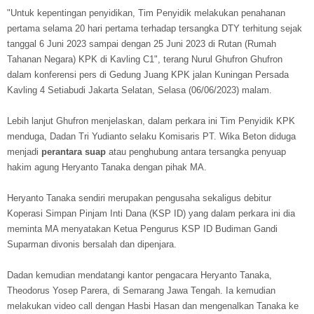
"Untuk kepentingan penyidikan, Tim Penyidik melakukan penahanan
pertama selama 20 hari pertama terhadap tersangka DTY terhitung sejak
tanggal 6 Juni 2023 sampai dengan 25 Juni 2023 di Rutan (Rumah
Tahanan Negara) KPK di Kavling C1", terang Nurul Ghufron Ghufron
dalam konferensi pers di Gedung Juang KPK jalan Kuningan Persada
Kavling 4 Setiabudi Jakarta Selatan, Selasa (06/06/2023) malam.
Lebih lanjut Ghufron menjelaskan, dalam perkara ini Tim Penyidik KPK
menduga, Dadan Tri Yudianto selaku Komisaris PT. Wika Beton diduga
menjadi
perantara suap
atau penghubung antara tersangka penyuap
hakim agung Heryanto Tanaka dengan pihak MA.
Heryanto Tanaka sendiri merupakan pengusaha sekaligus debitur
Koperasi Simpan Pinjam Inti Dana (KSP ID) yang dalam perkara ini dia
meminta MA menyatakan Ketua Pengurus KSP ID Budiman Gandi
Suparman divonis bersalah dan dipenjara.
Dadan kemudian mendatangi kantor pengacara Heryanto Tanaka,
Theodorus Yosep Parera, di Semarang Jawa Tengah. Ia kemudian
melakukan video call dengan Hasbi Hasan dan mengenalkan Tanaka ke