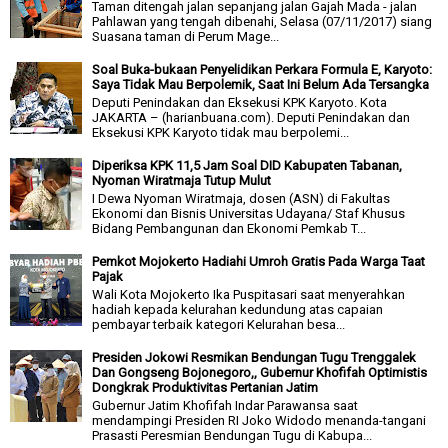
Taman ditengah jalan sepanjang jalan Gajah Mada - jalan
Pahlawan yang tengah dibenahi, Selasa (07/11/2017) siang
Suasana taman di Perum Mage...
Soal Buka-bukaan Penyelidikan Perkara Formula E, Karyoto:
Saya Tidak Mau Berpolemik, Saat Ini Belum Ada Tersangka
Deputi Penindakan dan Eksekusi KPK Karyoto. Kota
JAKARTA – (harianbuana.com). Deputi Penindakan dan
Eksekusi KPK Karyoto tidak mau berpolemi...
Diperiksa KPK 11,5 Jam Soal DID Kabupaten Tabanan,
Nyoman Wiratmaja Tutup Mulut
I Dewa Nyoman Wiratmaja, dosen (ASN) di Fakultas
Ekonomi dan Bisnis Universitas Udayana/ Staf Khusus
Bidang Pembangunan dan Ekonomi Pemkab T...
Pemkot Mojokerto Hadiahi Umroh Gratis Pada Warga Taat
Pajak
Wali Kota Mojokerto Ika Puspitasari saat menyerahkan
hadiah kepada kelurahan kedundung atas capaian
pembayar terbaik kategori Kelurahan besa...
Presiden Jokowi Resmikan Bendungan Tugu Trenggalek
Dan Gongseng Bojonegoro,, Gubernur Khofifah Optimistis
Dongkrak Produktivitas Pertanian Jatim
Gubernur Jatim Khofifah Indar Parawansa saat
mendampingi Presiden RI Joko Widodo menanda-tangani
Prasasti Peresmian Bendungan Tugu di Kabupa...