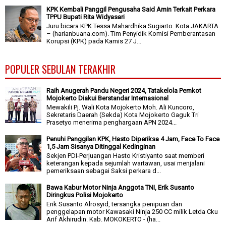
KPK Kembali Panggil Pengusaha Said Amin Terkait Perkara
TPPU Bupati Rita Widyasari
Juru bicara KPK Tessa Mahardhika Sugiarto. Kota JAKARTA
– (harianbuana.com). Tim Penyidik Komisi Pemberantasan
Korupsi (KPK) pada Kamis 27 J...
POPULER SEBULAN TERAKHIR
Raih Anugerah Pandu Negeri 2024, Tatakelola Pemkot
Mojokerto Diakui Berstandar Internasional
Mewakili Pj. Wali Kota Mojokerto Moh. Ali Kuncoro,
Sekretaris Daerah (Sekda) Kota Mojokerto Gaguk Tri
Prasetyo menerima penghargaan APN 2024...
Penuhi Panggilan KPK, Hasto Diperiksa 4 Jam, Face To Face
1,5 Jam Sisanya Ditinggal Kedinginan
Sekjen PDI-Perjuangan Hasto Kristiyanto saat memberi
keterangan kepada sejumlah wartawan, usai menjalani
pemeriksaan sebagai Saksi perkara d...
Bawa Kabur Motor Ninja Anggota TNI, Erik Susanto
Diringkus Polisi Mojokerto
Erik Susanto Alrosyid, tersangka penipuan dan
penggelapan motor Kawasaki Ninja 250 CC milik Letda Cku
Arif Akhirudin. Kab. MOKOKERTO - (ha...