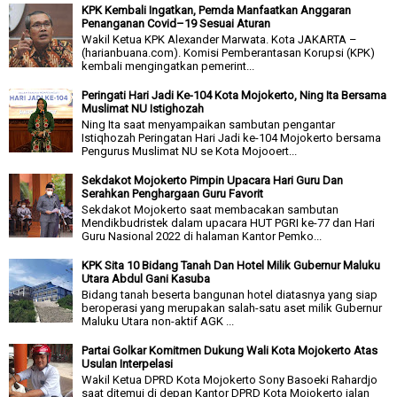
KPK Kembali Ingatkan, Pemda Manfaatkan Anggaran
Penanganan Covid–19 Sesuai Aturan
Wakil Ketua KPK Alexander Marwata. Kota JAKARTA –
(harianbuana.com). Komisi Pemberantasan Korupsi (KPK)
kembali mengingatkan pemerint...
Peringati Hari Jadi Ke-104 Kota Mojokerto, Ning Ita Bersama
Muslimat NU Istighozah
Ning Ita saat menyampaikan sambutan pengantar
Istiqhozah Peringatan Hari Jadi ke-104 Mojokerto bersama
Pengurus Muslimat NU se Kota Mojooert...
Sekdakot Mojokerto Pimpin Upacara Hari Guru Dan
Serahkan Penghargaan Guru Favorit
Sekdakot Mojokerto saat membacakan sambutan
Mendikbudristek dalam upacara HUT PGRI ke-77 dan Hari
Guru Nasional 2022 di halaman Kantor Pemko...
KPK Sita 10 Bidang Tanah Dan Hotel Milik Gubernur Maluku
Utara Abdul Gani Kasuba
Bidang tanah beserta bangunan hotel diatasnya yang siap
beroperasi yang merupakan salah-satu aset milik Gubernur
Maluku Utara non-aktif AGK ...
Partai Golkar Komitmen Dukung Wali Kota Mojokerto Atas
Usulan Interpelasi
Wakil Ketua DPRD Kota Mojokerto Sony Basoeki Rahardjo
saat ditemui di depan Kantor DPRD Kota Mojokerto jalan