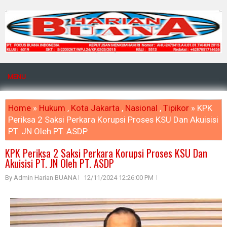
MENU
Home
»
Hukum
,
Kota Jakarta
,
Nasional
,
Tipikor
» KPK
Periksa 2 Saksi Perkara Korupsi Proses KSU Dan Akuisisi
PT. JN Oleh PT. ASDP
KPK Periksa 2 Saksi Perkara Korupsi Proses KSU Dan
Akuisisi PT. JN Oleh PT. ASDP
By Admin Harian BUANA
12/11/2024 12:26:00 PM