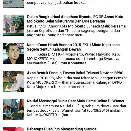
sempat viral dan jadi bahan hoax....
Dalam Rangka Haul Almarhum Riyanto, PC GP Ansor Kota
Mojokerto Gelar Silaturahmi Dan Doa Bersama
Ketua PC GP Ansor Kota Mojokerto Junaedi Malik bersama
jajaran Kepolisian dan TNI serta segenap pengurus dan
anggota NU yang hadir saat men...
Kasus Dana Hibah Bansos 2015, FKI-1 Minta Kejaksaan
Segera Sentuh Kalangan Dewan
Ketua DPD FKI-1 Mojokerto, Wiwid Haryono. Kab.
MOJOKERTO — (harianbuana.com). Lembaga Swadaya
Masyarakat (LSM) Front Komunitas...
Akan Bentuk Pansus, Dewan Bakal Telusuri Deviden BPRS
Kepala PT. BPRS, Khoirudin saat teken MoU dengan Pemkot.
Kota MOJOKERTO — (harianbuana.com). Kalangan DPRD
Kota Mojokerto bakal membentuk...
Naufal Meninggal Dunia Saat Main Game Online Di Warnet
Kondisi almarhum Naufal HF (18) sebelum dievakuasi dari
tempat duduknya di Warnet, Jum'at (05/08/2016) malam .
Kab. MOJOKERTO — (har...
Beberapa Buah Pun Mengandung Sianida