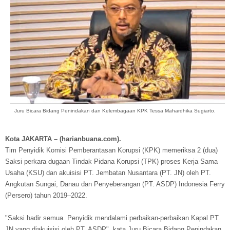
Juru Bicara Bidang Penindakan dan Kelembagaan KPK Tessa Mahardhika Sugiarto.
Kota JAKARTA – (harianbuana.com).
Tim Penyidik Komisi Pemberantasan Korupsi (KPK) memeriksa 2 (dua)
Saksi perkara dugaan Tindak Pidana Korupsi (TPK) proses Kerja Sama
Usaha (KSU) dan akuisisi PT. Jembatan Nusantara (PT. JN) oleh PT.
Angkutan Sungai, Danau dan Penyeberangan (PT. ASDP) Indonesia Ferry
(Persero) tahun 2019–2022.
"Saksi hadir semua. Penyidik mendalami perbaikan-perbaikan Kapal PT.
JN yang diakuisisi oleh PT. ASDP", kata Juru Bicara Bidang Penindakan