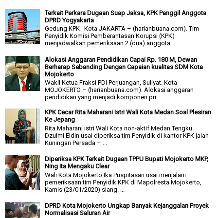
Terkait Perkara Dugaan Suap Jaksa, KPK Panggil Anggota
DPRD Yogyakarta
Gedung KPK Kota JAKARTA – (harianbuana.com). Tim
Penyidik Komisi Pemberantasan Korupsi (KPK)
menjadwalkan pemeriksaan 2 (dua) anggota...
Alokasi Anggaran Pendidikan Capai Rp. 180 M, Dewan
Berharap Sebanding Dengan Capaian kualitas SDM Kota
Mojokerto
Wakil Ketua Fraksi PDI Perjuangan, Suliyat. Kota
MOJOKERTO – (harianbuana.com). Alokasi anggaran
pendidikan yang menjadi komponen pri...
KPK Cecar Rita Maharani Istri Wali Kota Medan Soal Plesiran
Ke Jepang
Rita Maharani istri Wali Kota non-aktif Medan Tengku
Dzulmi Eldin usai diperiksa tim Penyidik di kantor KPK jalan
Kuningan Persada – ...
Diperiksa KPK Terkait Dugaan TPPU Bupati Mojokerto MKP,
Ning Ita Mengaku Clear
Wali Kota Mojokerto Ika Puspitasari usai menjalani
pemeriksaan tim Penyidik KPK di Mapolresta Mojokerto,
Kamis (23/01/2020) siang. ...
DPRD Kota Mojokerto Ungkap Banyak Kejanggalan Proyek
Normalisasi Saluran Air