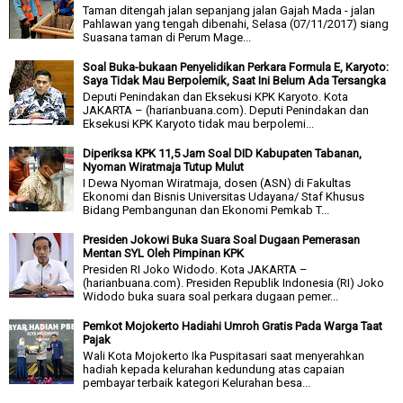
Taman ditengah jalan sepanjang jalan Gajah Mada - jalan
Pahlawan yang tengah dibenahi, Selasa (07/11/2017) siang
Suasana taman di Perum Mage...
Soal Buka-bukaan Penyelidikan Perkara Formula E, Karyoto:
Saya Tidak Mau Berpolemik, Saat Ini Belum Ada Tersangka
Deputi Penindakan dan Eksekusi KPK Karyoto. Kota
JAKARTA – (harianbuana.com). Deputi Penindakan dan
Eksekusi KPK Karyoto tidak mau berpolemi...
Diperiksa KPK 11,5 Jam Soal DID Kabupaten Tabanan,
Nyoman Wiratmaja Tutup Mulut
I Dewa Nyoman Wiratmaja, dosen (ASN) di Fakultas
Ekonomi dan Bisnis Universitas Udayana/ Staf Khusus
Bidang Pembangunan dan Ekonomi Pemkab T...
Presiden Jokowi Buka Suara Soal Dugaan Pemerasan
Mentan SYL Oleh Pimpinan KPK
Presiden RI Joko Widodo. Kota JAKARTA –
(harianbuana.com). Presiden Republik Indonesia (RI) Joko
Widodo buka suara soal perkara dugaan pemer...
Pemkot Mojokerto Hadiahi Umroh Gratis Pada Warga Taat
Pajak
Wali Kota Mojokerto Ika Puspitasari saat menyerahkan
hadiah kepada kelurahan kedundung atas capaian
pembayar terbaik kategori Kelurahan besa...