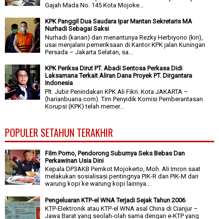
Gajah Mada No. 145 Kota Mojoke...
KPK Panggil Dua Saudara Ipar Mantan Sekretaris MA
Nurhadi Sebagai Saksi
Nurhadi (kanan) dan menantunya Rezky Herbiyono (kiri),
usai menjalani pemeriksaan di Kantor KPK jalan Kuningan
Persada – Jakarta Selatan, sa...
KPK Periksa Dirut PT. Abadi Sentosa Perkasa Didi
Laksamana Terkait Aliran Dana Proyek PT. Dirgantara
Indonesia
Plt. Jubir Penindakan KPK Ali Fikri. Kota JAKARTA –
(harianbuana.com). Tim Penyidik Komisi Pemberantasan
Korupsi (KPK) telah memer...
POPULER SETAHUN TERAKHIR
Film Porno, Pendorong Suburnya Seks Bebas Dan
Perkawinan Usia Dini
Kepala DP3AKB Pemkot Mojokerto, Moh. Ali Imron saat
melakukan sosialisasi pentingnya PIK-R dan PIK-M dari
warung kopi ke warung kopi lainnya...
Pengeluaran KTP-el WNA Terjadi Sejak Tahun 2006
KTP-Elektronik atau KTP-el WNA asal China di Cianjur –
Jawa Barat yang seolah-olah sama dengan e-KTP yang