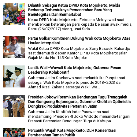
Dilantik Sebagai Ketua DPRD Kota Mojokerto, Melda
Berharap Terbentuknya Pemerintahan Baru Yang
Berintegritas Dan Bermartabat
Ketua DPRD Kota Mojokerto, Febriana Meldyawati saat
memberikan keterangan pers kepada belasan awak media,
Rabu (26/07/2017) siang, usai Sida...
Partai Golkar Komitmen Dukung Wali Kota Mojokerto Atas
Usulan Interpelasi
Wakil Ketua DPRD Kota Mojokerto Sony Basoeki Rahardjo
saat ditemui di depan Kantor DPRD Kota Mojokerto jalan
Gajah Mada No. 145 Kota Mojoke...
Lantik Wali–Wawali Kota Mojokerto, Gubernur Pesan
Leadership Kolaboratif
Gubernur Jatim Soekarwo saat melantik Ika Puspitasari
sebagai Wali Kota Mojokerto periode 2018–2023 dan
Ahmad Rizal Zakaria sebagai Wakil Wa...
Presiden Jokowi Resmikan Bendungan Tugu Trenggalek
Dan Gongseng Bojonegoro,, Gubernur Khofifah Optimistis
Dongkrak Produktivitas Pertanian Jatim
Gubernur Jatim Khofifah Indar Parawansa saat
mendampingi Presiden RI Joko Widodo menanda-tangani
Prasasti Peresmian Bendungan Tugu di Kabupa...
Percantik Wajah Kota Mojokerto, DLH Konsentrasi
Pembenahan Taman Publik