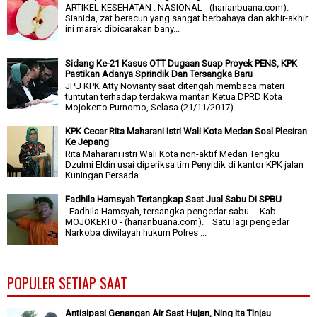
ARTIKEL KESEHATAN : NASIONAL - (harianbuana.com).
Sianida, zat beracun yang sangat berbahaya dan akhir-akhir
ini marak dibicarakan bany...
Sidang Ke-21 Kasus OTT Dugaan Suap Proyek PENS, KPK
Pastikan Adanya Sprindik Dan Tersangka Baru
JPU KPK Atty Novianty saat ditengah membaca materi
tuntutan terhadap terdakwa mantan Ketua DPRD Kota
Mojokerto Purnomo, Selasa (21/11/2017) ...
KPK Cecar Rita Maharani Istri Wali Kota Medan Soal Plesiran
Ke Jepang
Rita Maharani istri Wali Kota non-aktif Medan Tengku
Dzulmi Eldin usai diperiksa tim Penyidik di kantor KPK jalan
Kuningan Persada – ...
Fadhila Hamsyah Tertangkap Saat Jual Sabu Di SPBU
Fadhila Hamsyah, tersangka pengedar sabu . Kab.
MOJOKERTO - (harianbuana.com). Satu lagi pengedar
Narkoba diwilayah hukum Polres ...
POPULER SETIAP SAAT
Antisipasi Genangan Air Saat Hujan, Ning Ita Tinjau