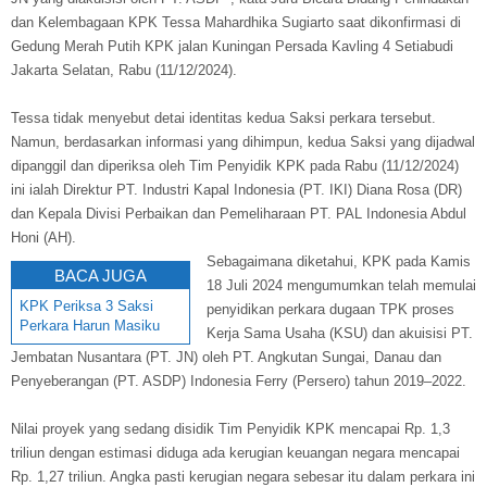
dan Kelembagaan KPK Tessa Mahardhika Sugiarto saat dikonfirmasi di
Gedung Merah Putih KPK jalan Kuningan Persada Kavling 4 Setiabudi
Jakarta Selatan, Rabu (11/12/2024).
Tessa tidak menyebut detai identitas kedua Saksi perkara tersebut.
Namun, berdasarkan informasi yang dihimpun, kedua Saksi yang dijadwal
dipanggil dan diperiksa oleh Tim Penyidik KPK pada Rabu (11/12/2024)
ini ialah Direktur PT. Industri Kapal Indonesia (PT. IKI) Diana Rosa (DR)
dan Kepala Divisi Perbaikan dan Pemeliharaan PT. PAL Indonesia Abdul
Honi (AH).
Sebagaimana diketahui, KPK pada Kamis
BACA JUGA
18 Juli 2024 mengumumkan telah memulai
KPK Periksa 3 Saksi
penyidikan perkara dugaan TPK proses
Perkara Harun Masiku
Kerja Sama Usaha (KSU) dan akuisisi PT.
Jembatan Nusantara (PT. JN) oleh PT. Angkutan Sungai, Danau dan
Penyeberangan (PT. ASDP) Indonesia Ferry (Persero) tahun 2019–2022.
Nilai proyek yang sedang disidik Tim Penyidik KPK mencapai Rp. 1,3
triliun dengan estimasi diduga ada kerugian keuangan negara mencapai
Rp. 1,27 triliun. Angka pasti kerugian negara sebesar itu dalam perkara ini