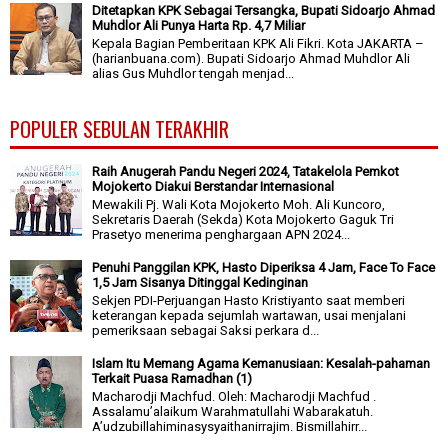
Ditetapkan KPK Sebagai Tersangka, Bupati Sidoarjo Ahmad
Muhdlor Ali Punya Harta Rp. 4,7 Miliar
Kepala Bagian Pemberitaan KPK Ali Fikri. Kota JAKARTA –
(harianbuana.com). Bupati Sidoarjo Ahmad Muhdlor Ali
alias Gus Muhdlor tengah menjad...
POPULER SEBULAN TERAKHIR
Raih Anugerah Pandu Negeri 2024, Tatakelola Pemkot
Mojokerto Diakui Berstandar Internasional
Mewakili Pj. Wali Kota Mojokerto Moh. Ali Kuncoro,
Sekretaris Daerah (Sekda) Kota Mojokerto Gaguk Tri
Prasetyo menerima penghargaan APN 2024...
Penuhi Panggilan KPK, Hasto Diperiksa 4 Jam, Face To Face
1,5 Jam Sisanya Ditinggal Kedinginan
Sekjen PDI-Perjuangan Hasto Kristiyanto saat memberi
keterangan kepada sejumlah wartawan, usai menjalani
pemeriksaan sebagai Saksi perkara d...
Islam Itu Memang Agama Kemanusiaan: Kesalah-pahaman
Terkait Puasa Ramadhan (1)
Macharodji Machfud. Oleh: Macharodji Machfud .
Assalamu’alaikum Warahmatullahi Wabarakatuh.
A’udzubillahiminasysyaithanirrajim. Bismillahirr...