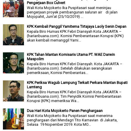
Pengerjaan Box Culvert
Wali Kota Mojokerto Ika Puspitasari saat meninjau
pengerjaan proyek pembangunan saluran air di jalan
Mojopahit, Jum'at (25/10/2019) ...
KPK Kembali Panggil Yamitema Tirtajaya Laoly Senin Depan
Kepala Biro Humas KPK Febri Diansyah Kota JAKARTA –
(harianbuana.com). Komisi Pemberantasan Korupsi (KPK)
akan kembali memanggil Yami...
KPK Tahan Mantan Komisaris Utama PT. WAE Darwin
Maspolim
Kepala Biro Humas KPK Febri Diansyah. Kota JAKARTA –
(harianbuana.com). Setelah dilakukan serangkaian
pemeriksaan, Komisi Pemberantas...
KPK Periksa Wagub Lampung Terkait Perkara Mantan Bupati
Lamteng
Kepala Biro Humas KPK Febri Diansyah Kota JAKARTA –
(harianbuana.com). Tim Penyidik Komisi Pemberantasan
Korupsi (KPK) memeriksa Wa...
Dua Hari Kota Mojokerto Panen Penghargaan
Wali Kota Mojokerto Ika Puspitasari saat menerima
penghargaan dari Mendagri Tito Karnavian di Jakarta,
Selasa 19 Nopember 2019. Kota MO...