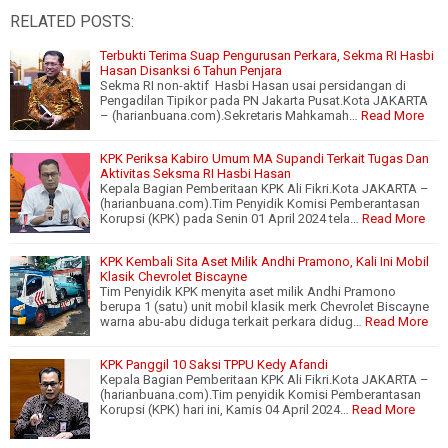
RELATED POSTS:
Terbukti Terima Suap Pengurusan Perkara, Sekma RI Hasbi
Hasan Disanksi 6 Tahun Penjara
Sekma RI non-aktif Hasbi Hasan usai persidangan di
Pengadilan Tipikor pada PN Jakarta Pusat.Kota JAKARTA
– (harianbuana.com).Sekretaris Mahkamah…
Read More
KPK Periksa Kabiro Umum MA Supandi Terkait Tugas Dan
Aktivitas Seksma RI Hasbi Hasan
Kepala Bagian Pemberitaan KPK Ali Fikri.Kota JAKARTA –
(harianbuana.com).Tim Penyidik Komisi Pemberantasan
Korupsi (KPK) pada Senin 01 April 2024 tela…
Read More
KPK Kembali Sita Aset Milik Andhi Pramono, Kali Ini Mobil
Klasik Chevrolet Biscayne
Tim Penyidik KPK menyita aset milik Andhi Pramono
berupa 1 (satu) unit mobil klasik merk Chevrolet Biscayne
warna abu-abu diduga terkait perkara didug…
Read More
KPK Panggil 10 Saksi TPPU Kedy Afandi
Kepala Bagian Pemberitaan KPK Ali Fikri.Kota JAKARTA –
(harianbuana.com).Tim penyidik Komisi Pemberantasan
Korupsi (KPK) hari ini, Kamis 04 April 2024…
Read More