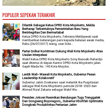
POPULER SEPEKAN TERAKHIR
Dilantik Sebagai Ketua DPRD Kota Mojokerto, Melda
Berharap Terbentuknya Pemerintahan Baru Yang
Berintegritas Dan Bermartabat
Ketua DPRD Kota Mojokerto, Febriana Meldyawati saat
memberikan keterangan pers kepada belasan awak media,
Rabu (26/07/2017) siang, usai Sida...
Partai Golkar Komitmen Dukung Wali Kota Mojokerto Atas
Usulan Interpelasi
Wakil Ketua DPRD Kota Mojokerto Sony Basoeki Rahardjo
saat ditemui di depan Kantor DPRD Kota Mojokerto jalan
Gajah Mada No. 145 Kota Mojoke...
Lantik Wali–Wawali Kota Mojokerto, Gubernur Pesan
Leadership Kolaboratif
Gubernur Jatim Soekarwo saat melantik Ika Puspitasari
sebagai Wali Kota Mojokerto periode 2018–2023 dan
Ahmad Rizal Zakaria sebagai Wakil Wa...
Presiden Jokowi Resmikan Bendungan Tugu Trenggalek
Dan Gongseng Bojonegoro,, Gubernur Khofifah Optimistis
Dongkrak Produktivitas Pertanian Jatim