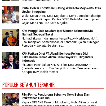
Maluku Utara non-aktif AGK ...
Partai Golkar Komitmen Dukung Wali Kota Mojokerto Atas
Usulan Interpelasi
Wakil Ketua DPRD Kota Mojokerto Sony Basoeki Rahardjo
saat ditemui di depan Kantor DPRD Kota Mojokerto jalan
Gajah Mada No. 145 Kota Mojoke...
KPK Panggil Dua Saudara Ipar Mantan Sekretaris MA
Nurhadi Sebagai Saksi
Nurhadi (kanan) dan menantunya Rezky Herbiyono (kiri),
usai menjalani pemeriksaan di Kantor KPK jalan Kuningan
Persada – Jakarta Selatan, sa...
KPK Periksa Dirut PT. Abadi Sentosa Perkasa Didi
Laksamana Terkait Aliran Dana Proyek PT. Dirgantara
Indonesia
Plt. Jubir Penindakan KPK Ali Fikri. Kota JAKARTA –
(harianbuana.com). Tim Penyidik Komisi Pemberantasan
Korupsi (KPK) telah memer...
POPULER SETAHUN TERAKHIR
Film Porno, Pendorong Suburnya Seks Bebas Dan
Perkawinan Usia Dini
Kepala DP3AKB Pemkot Mojokerto, Moh. Ali Imron saat
melakukan sosialisasi pentingnya PIK-R dan PIK-M dari