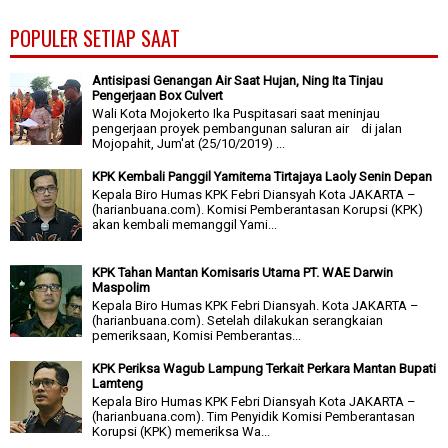
POPULER SETIAP SAAT
Antisipasi Genangan Air Saat Hujan, Ning Ita Tinjau
Pengerjaan Box Culvert
Wali Kota Mojokerto Ika Puspitasari saat meninjau
pengerjaan proyek pembangunan saluran air di jalan
Mojopahit, Jum'at (25/10/2019) ...
KPK Kembali Panggil Yamitema Tirtajaya Laoly Senin Depan
Kepala Biro Humas KPK Febri Diansyah Kota JAKARTA –
(harianbuana.com). Komisi Pemberantasan Korupsi (KPK)
akan kembali memanggil Yami...
KPK Tahan Mantan Komisaris Utama PT. WAE Darwin
Maspolim
Kepala Biro Humas KPK Febri Diansyah. Kota JAKARTA –
(harianbuana.com). Setelah dilakukan serangkaian
pemeriksaan, Komisi Pemberantas...
KPK Periksa Wagub Lampung Terkait Perkara Mantan Bupati
Lamteng
Kepala Biro Humas KPK Febri Diansyah Kota JAKARTA –
(harianbuana.com). Tim Penyidik Komisi Pemberantasan
Korupsi (KPK) memeriksa Wa...