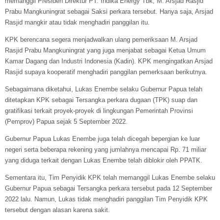
memanggil Presiden Direktur PT. Indika Energy Tbk, M. Arsjad Rasjid
Prabu Mangkuningrat sebagai Saksi perkara tersebut. Hanya saja, Arsjad
Rasjid mangkir atau tidak menghadiri panggilan itu.
KPK berencana segera menjadwalkan ulang pemeriksaan M. Arsjad
Rasjid Prabu Mangkuningrat yang juga menjabat sebagai Ketua Umum
Kamar Dagang dan Industri Indonesia (Kadin). KPK mengingatkan Arsjad
Rasjid supaya kooperatif menghadiri panggilan pemerksaan berikutnya.
Sebagaimana diketahui, Lukas Enembe selaku Gubernur Papua telah
ditetapkan KPK sebagai Tersangka perkara dugaan (TPK) suap dan
gratifikasi terkait proyek-proyek di lingkungan Pemerintah Provinsi
(Pemprov) Papua sejak 5 September 2022.
Gubernur Papua Lukas Enembe juga telah dicegah bepergian ke luar
negeri serta beberapa rekening yang jumlahnya mencapai Rp. 71 miliar
yang diduga terkait dengan Lukas Enembe telah diblokir oleh PPATK.
Sementara itu, Tim Penyidik KPK telah memanggil Lukas Enembe selaku
Gubernur Papua sebagai Tersangka perkara tersebut pada 12 September
2022 lalu. Namun, Lukas tidak menghadiri panggilan Tim Penyidik KPK
tersebut dengan alasan karena sakit.