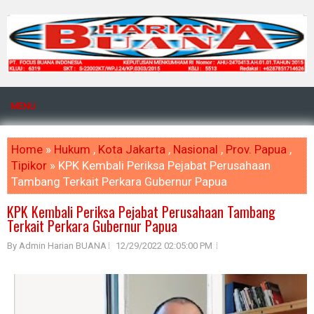
MENU
Home
»
Hukum
,
Kota Jakarta
,
Nasional
,
Prov. Papua
,
Tipikor
» KPK Kembali Periksa Pejabat Perusahaan
Tambang Terkait Perkara Gubernur Papua
KPK Kembali Periksa Pejabat Perusahaan Tambang
Terkait Perkara Gubernur Papua
By Admin Harian BUANA
12/29/2022 02:05:00 PM