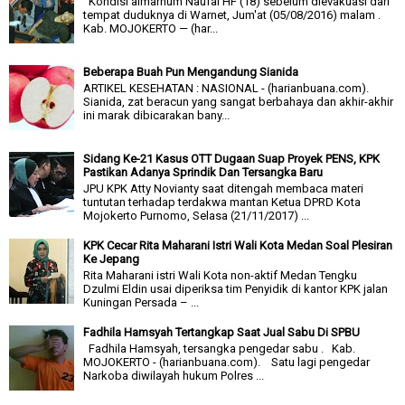
Kondisi almarhum Naufal HF (18) sebelum dievakuasi dari
tempat duduknya di Warnet, Jum'at (05/08/2016) malam .
Kab. MOJOKERTO — (har...
Beberapa Buah Pun Mengandung Sianida
ARTIKEL KESEHATAN : NASIONAL - (harianbuana.com).
Sianida, zat beracun yang sangat berbahaya dan akhir-akhir
ini marak dibicarakan bany...
Sidang Ke-21 Kasus OTT Dugaan Suap Proyek PENS, KPK
Pastikan Adanya Sprindik Dan Tersangka Baru
JPU KPK Atty Novianty saat ditengah membaca materi
tuntutan terhadap terdakwa mantan Ketua DPRD Kota
Mojokerto Purnomo, Selasa (21/11/2017) ...
KPK Cecar Rita Maharani Istri Wali Kota Medan Soal Plesiran
Ke Jepang
Rita Maharani istri Wali Kota non-aktif Medan Tengku
Dzulmi Eldin usai diperiksa tim Penyidik di kantor KPK jalan
Kuningan Persada – ...
Fadhila Hamsyah Tertangkap Saat Jual Sabu Di SPBU
Fadhila Hamsyah, tersangka pengedar sabu . Kab.
MOJOKERTO - (harianbuana.com). Satu lagi pengedar
Narkoba diwilayah hukum Polres ...