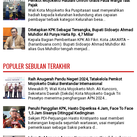
Pemkot Mojokerto Hadiahi Umroh Gratis Pada Warga Taat
Pajak
Wali Kota Mojokerto Ika Puspitasari saat menyerahkan
hadiah kepada kelurahan kedundung atas capaian
pembayar terbaik kategori Kelurahan besa...
Ditetapkan KPK Sebagai Tersangka, Bupati Sidoarjo Ahmad
Muhdlor Ali Punya Harta Rp. 4,7 Miliar
Kepala Bagian Pemberitaan KPK Ali Fikri. Kota JAKARTA –
(harianbuana.com). Bupati Sidoarjo Ahmad Muhdlor Ali
alias Gus Muhdlor tengah menjad...
POPULER SEBULAN TERAKHIR
Raih Anugerah Pandu Negeri 2024, Tatakelola Pemkot
Mojokerto Diakui Berstandar Internasional
Mewakili Pj. Wali Kota Mojokerto Moh. Ali Kuncoro,
Sekretaris Daerah (Sekda) Kota Mojokerto Gaguk Tri
Prasetyo menerima penghargaan APN 2024...
Penuhi Panggilan KPK, Hasto Diperiksa 4 Jam, Face To Face
1,5 Jam Sisanya Ditinggal Kedinginan
Sekjen PDI-Perjuangan Hasto Kristiyanto saat memberi
keterangan kepada sejumlah wartawan, usai menjalani
pemeriksaan sebagai Saksi perkara d...