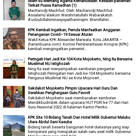
Islam Itu Memang Agama Kemanusiaan: Kesalah-pahaman
Terkait Puasa Ramadhan (1)
Macharodji Machfud. Oleh: Macharodji Machfud .
Assalamu’alaikum Warahmatullahi Wabarakatuh.
A’udzubillahiminasysyaithanirrajim. Bismillahirr...
KPK Kembali Ingatkan, Pemda Manfaatkan Anggaran
Penanganan Covid–19 Sesuai Aturan
Wakil Ketua KPK Alexander Marwata. Kota JAKARTA –
(harianbuana.com). Komisi Pemberantasan Korupsi (KPK)
kembali mengingatkan pemerint...
Peringati Hari Jadi Ke-104 Kota Mojokerto, Ning Ita Bersama
Muslimat NU Istighozah
Ning Ita saat menyampaikan sambutan pengantar
Istiqhozah Peringatan Hari Jadi ke-104 Mojokerto bersama
Pengurus Muslimat NU se Kota Mojooert...
Sekdakot Mojokerto Pimpin Upacara Hari Guru Dan
Serahkan Penghargaan Guru Favorit
Sekdakot Mojokerto saat membacakan sambutan
Mendikbudristek dalam upacara HUT PGRI ke-77 dan Hari
Guru Nasional 2022 di halaman Kantor Pemko...
KPK Sita 10 Bidang Tanah Dan Hotel Milik Gubernur Maluku
Utara Abdul Gani Kasuba
Bidang tanah beserta bangunan hotel diatasnya yang siap
beroperasi yang merupakan salah-satu aset milik Gubernur