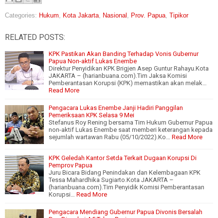
Categories:
Hukum
,
Kota Jakarta
,
Nasional
,
Prov. Papua
,
Tipikor
RELATED POSTS:
KPK Pastikan Akan Banding Terhadap Vonis Gubernur
Papua Non-aktif Lukas Enembe
Direktur Penyidikan KPK Brigjen Asep Guntur Rahayu.Kota
JAKARTA – (harianbuana.com).Tim Jaksa Komisi
Pemberantasan Korupsi (KPK) memastikan akan melak…
Read More
Pengacara Lukas Enembe Janji Hadiri Panggilan
Pemeriksaan KPK Selasa 9 Mei
Stefanus Roy Rening bersama Tim Hukum Gubernur Papua
non-aktif Lukas Enembe saat memberi keterangan kepada
sejumlah wartawan Rabu (05/10/2022).Ko…
Read More
KPK Geledah Kantor Setda Terkait Dugaan Korupsi Di
Pemprov Papua
Juru Bicara Bidang Penindakan dan Kelembagaan KPK
Tessa Mahardhika Sugiarto.Kota JAKARTA –
(harianbuana.com).Tim Penyidik Komisi Pemberantasan
Korupsi…
Read More
Pengacara Mendiang Gubernur Papua Divonis Bersalah