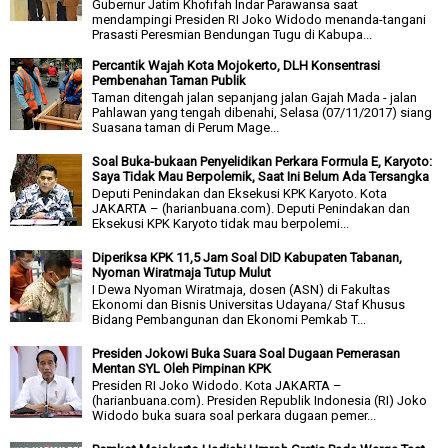
Gubernur Jatim Khofifah Indar Parawansa saat
mendampingi Presiden RI Joko Widodo menanda-tangani
Prasasti Peresmian Bendungan Tugu di Kabupa...
Percantik Wajah Kota Mojokerto, DLH Konsentrasi
Pembenahan Taman Publik
Taman ditengah jalan sepanjang jalan Gajah Mada - jalan
Pahlawan yang tengah dibenahi, Selasa (07/11/2017) siang
Suasana taman di Perum Mage...
Soal Buka-bukaan Penyelidikan Perkara Formula E, Karyoto:
Saya Tidak Mau Berpolemik, Saat Ini Belum Ada Tersangka
Deputi Penindakan dan Eksekusi KPK Karyoto. Kota
JAKARTA – (harianbuana.com). Deputi Penindakan dan
Eksekusi KPK Karyoto tidak mau berpolemi...
Diperiksa KPK 11,5 Jam Soal DID Kabupaten Tabanan,
Nyoman Wiratmaja Tutup Mulut
I Dewa Nyoman Wiratmaja, dosen (ASN) di Fakultas
Ekonomi dan Bisnis Universitas Udayana/ Staf Khusus
Bidang Pembangunan dan Ekonomi Pemkab T...
Presiden Jokowi Buka Suara Soal Dugaan Pemerasan
Mentan SYL Oleh Pimpinan KPK
Presiden RI Joko Widodo. Kota JAKARTA –
(harianbuana.com). Presiden Republik Indonesia (RI) Joko
Widodo buka suara soal perkara dugaan pemer...