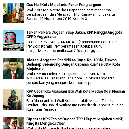
Dua Hari Kota Mojokerto Panen Penghargaan
Wali Kota Mojokerto Ika Puspitasari saat menerima
penghargaan dari Mendagri Tito Karnavian di Jakarta,
Selasa 19 Nopember 2019. Kota MO...
Terkait Perkara Dugaan Suap Jaksa, KPK Panggil Anggota
DPRD Yogyakarta
Gedung KPK Kota JAKARTA – (harianbuana.com). Tim
Penyidik Komisi Pemberantasan Korupsi (KPK)
menjadwalkan pemeriksaan 2 (dua) anggota...
Alokasi Anggaran Pendidikan Capai Rp. 180 M, Dewan
Berharap Sebanding Dengan Capaian kualitas SDM Kota
Mojokerto
Wakil Ketua Fraksi PDI Perjuangan, Suliyat. Kota
MOJOKERTO – (harianbuana.com). Alokasi anggaran
pendidikan yang menjadi komponen pri...
KPK Cecar Rita Maharani Istri Wali Kota Medan Soal Plesiran
Ke Jepang
Rita Maharani istri Wali Kota non-aktif Medan Tengku
Dzulmi Eldin usai diperiksa tim Penyidik di kantor KPK jalan
Kuningan Persada – ...
Diperiksa KPK Terkait Dugaan TPPU Bupati Mojokerto MKP,
Ning Ita Mengaku Clear
Wali Kota Mojokerto Ika Puspitasari usai menjalani