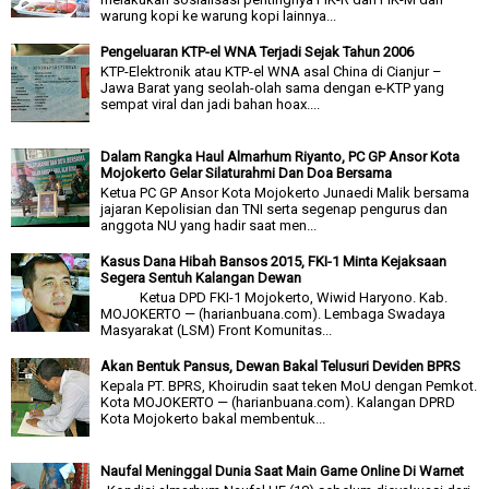
warung kopi ke warung kopi lainnya...
Pengeluaran KTP-el WNA Terjadi Sejak Tahun 2006
KTP-Elektronik atau KTP-el WNA asal China di Cianjur –
Jawa Barat yang seolah-olah sama dengan e-KTP yang
sempat viral dan jadi bahan hoax....
Dalam Rangka Haul Almarhum Riyanto, PC GP Ansor Kota
Mojokerto Gelar Silaturahmi Dan Doa Bersama
Ketua PC GP Ansor Kota Mojokerto Junaedi Malik bersama
jajaran Kepolisian dan TNI serta segenap pengurus dan
anggota NU yang hadir saat men...
Kasus Dana Hibah Bansos 2015, FKI-1 Minta Kejaksaan
Segera Sentuh Kalangan Dewan
Ketua DPD FKI-1 Mojokerto, Wiwid Haryono. Kab.
MOJOKERTO — (harianbuana.com). Lembaga Swadaya
Masyarakat (LSM) Front Komunitas...
Akan Bentuk Pansus, Dewan Bakal Telusuri Deviden BPRS
Kepala PT. BPRS, Khoirudin saat teken MoU dengan Pemkot.
Kota MOJOKERTO — (harianbuana.com). Kalangan DPRD
Kota Mojokerto bakal membentuk...
Naufal Meninggal Dunia Saat Main Game Online Di Warnet