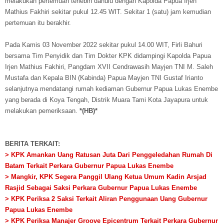
melakukan pertemuan terlebih dahulu dengan Kapolda Papua Irjen
Mathius Fakhiri sekitar pukul 12.45 WIT. Sekitar 1 (satu) jam kemudian
pertemuan itu berakhir.
Pada Kamis 03 November 2022 sekitar pukul 14.00 WIT, Firli Bahuri
bersama Tim Penyidik dan Tim Dokter KPK didampingi Kapolda Papua
Irjen Mathius Fakhiri, Pangdam XVII Cendrawasih Mayjen TNI M. Saleh
Mustafa dan Kepala BIN (Kabinda) Papua Mayjen TNI Gustaf Irianto
selanjutnya mendatangi rumah kediaman Gubernur Papua Lukas Enembe
yang berada di Koya Tengah, Distrik Muara Tami Kota Jayapura untuk
melakukan pemeriksaan.
*(HB)*
BERITA TERKAIT:
> KPK Amankan Uang Ratusan Juta Dari Penggeledahan Rumah Di
Batam Terkait Perkara Gubernur Papua Lukas Enembe
> Mangkir, KPK Segera Panggil Ulang Ketua Umum Kadin Arsjad
Rasjid Sebagai Saksi Perkara Gubernur Papua Lukas Enembe
> KPK Periksa 2 Saksi Terkait Aliran Penggunaan Uang Gubernur
Papua Lukas Enembe
> KPK Periksa Manajer Groove Epicentrum Terkait Perkara Gubernur