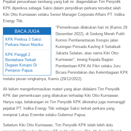
Pejabat perusahaan tambang yang kali ini diagendakan Tim Penyidik
KPK diperiksa sebagai Saksi dalam penyidikan perkara tersebut ialah
Kiki Otto Kurniawan selaku Senior Manager Corporate Affairs PT. Indika
Energy Tbk.
"Pemeriksaan dilakukan hari ini (Kamis 29
BACA JUGA
Desember 2022), di Gedung Merah Putih
KPK Periksa 3 Saksi
Komisi Pemberantasan Korupsi jalan
Perkara Harun Masiku
Kuningan Persada Kavling 4 Setiabudi
Jakarta Selatan, atas nama Kiki Otto
KPK Panggil 2
Kurniawan", terang Kepala Bagian
Bendahara Terkait
Dugaan Korupsi Di
Pemberitaan KPK Ali Fikri selaku Juru
Pemprov Papua
Bicara Penindakan dan Kelembagaan KPK
melalui pesan singkatnya, Kamis (29/12/2022).
Ali belum menginformasikan materi yang akan didalami Tim Penyidik
KPK dari pemeriksaan yang dilakukan terhadap Kiki Otto Kurniawan.
Hanya saja, belakangan ini Tim Penyidik KPK diketahui juga memanggil
pejabat PT. Indika Energy Tbk sebagai Saksi terkait perkara yang
menjerat Lukas Enembe selaku Gubernur Papua.
Sebelum Kiki Otto Kurniawan, Tim Penyidik KPK telah lebih dulu