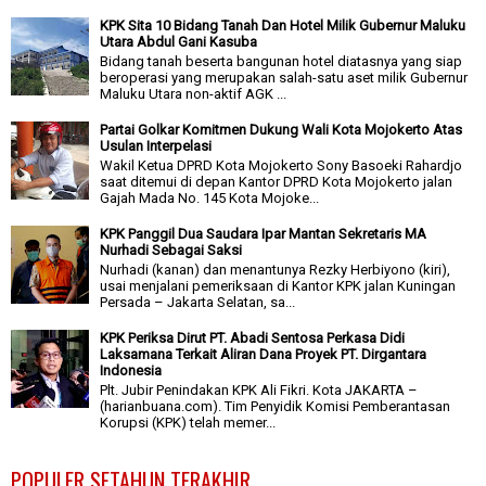
KPK Sita 10 Bidang Tanah Dan Hotel Milik Gubernur Maluku
Utara Abdul Gani Kasuba
Bidang tanah beserta bangunan hotel diatasnya yang siap
beroperasi yang merupakan salah-satu aset milik Gubernur
Maluku Utara non-aktif AGK ...
Partai Golkar Komitmen Dukung Wali Kota Mojokerto Atas
Usulan Interpelasi
Wakil Ketua DPRD Kota Mojokerto Sony Basoeki Rahardjo
saat ditemui di depan Kantor DPRD Kota Mojokerto jalan
Gajah Mada No. 145 Kota Mojoke...
KPK Panggil Dua Saudara Ipar Mantan Sekretaris MA
Nurhadi Sebagai Saksi
Nurhadi (kanan) dan menantunya Rezky Herbiyono (kiri),
usai menjalani pemeriksaan di Kantor KPK jalan Kuningan
Persada – Jakarta Selatan, sa...
KPK Periksa Dirut PT. Abadi Sentosa Perkasa Didi
Laksamana Terkait Aliran Dana Proyek PT. Dirgantara
Indonesia
Plt. Jubir Penindakan KPK Ali Fikri. Kota JAKARTA –
(harianbuana.com). Tim Penyidik Komisi Pemberantasan
Korupsi (KPK) telah memer...
POPULER SETAHUN TERAKHIR