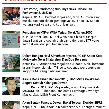
Film Porno, Pendorong Suburnya Seks Bebas Dan
Perkawinan Usia Dini
Kepala DP3AKB Pemkot Mojokerto, Moh. Ali Imron saat
melakukan sosialisasi pentingnya PIK-R dan PIK-M dari
warung kopi ke warung kopi lainnya...
Pengeluaran KTP-el WNA Terjadi Sejak Tahun 2006
KTP-Elektronik atau KTP-el WNA asal China di Cianjur –
Jawa Barat yang seolah-olah sama dengan e-KTP yang
sempat viral dan jadi bahan hoax....
Dalam Rangka Haul Almarhum Riyanto, PC GP Ansor Kota
Mojokerto Gelar Silaturahmi Dan Doa Bersama
Ketua PC GP Ansor Kota Mojokerto Junaedi Malik bersama
jajaran Kepolisian dan TNI serta segenap pengurus dan
anggota NU yang hadir saat men...
Kasus Dana Hibah Bansos 2015, FKI-1 Minta Kejaksaan
Segera Sentuh Kalangan Dewan
Ketua DPD FKI-1 Mojokerto, Wiwid Haryono. Kab.
MOJOKERTO — (harianbuana.com). Lembaga Swadaya
Masyarakat (LSM) Front Komunitas...
Akan Bentuk Pansus, Dewan Bakal Telusuri Deviden BPRS
Kepala PT. BPRS, Khoirudin saat teken MoU dengan Pemkot.