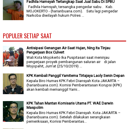
Fadhila Hamsyah Tertangkap Saat Jual Sabu Di SPBU
Fadhila Hamsyah, tersangka pengedar sabu . Kab.
MOJOKERTO - (harianbuana.com). Satu lagi pengedar
Narkoba diwilayah hukum Polres ...
POPULER SETIAP SAAT
Antisipasi Genangan Air Saat Hujan, Ning Ita Tinjau
Pengerjaan Box Culvert
Wali Kota Mojokerto Ika Puspitasari saat meninjau
pengerjaan proyek pembangunan saluran air di jalan
Mojopahit, Jum'at (25/10/2019) ...
KPK Kembali Panggil Yamitema Tirtajaya Laoly Senin Depan
Kepala Biro Humas KPK Febri Diansyah Kota JAKARTA –
(harianbuana.com). Komisi Pemberantasan Korupsi (KPK)
akan kembali memanggil Yami...
KPK Tahan Mantan Komisaris Utama PT. WAE Darwin
Maspolim
Kepala Biro Humas KPK Febri Diansyah. Kota JAKARTA –
(harianbuana.com). Setelah dilakukan serangkaian
pemeriksaan, Komisi Pemberantas...