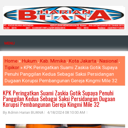
MENU
Home
»
Hukum
,
Kab. Mimika
,
Kota Jakarta
,
Nasional
,
Tipikor
» KPK Peringatkan Suami Zaskia Gotik Supaya
Penuhi Panggilan Kedua Sebagai Saksi Persidangan
Dugaan Korupsi Pembangunan Gereja Kingmi Mile 32
KPK Peringatkan Suami Zaskia Gotik Supaya Penuhi
Panggilan Kedua Sebagai Saksi Persidangan Dugaan
Korupsi Pembangunan Gereja Kingmi Mile 32
By Admin Harian BUANA
4/18/2024 08:10:00 AM