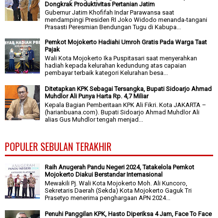
Dongkrak Produktivitas Pertanian Jatim
Gubernur Jatim Khofifah Indar Parawansa saat
mendampingi Presiden RI Joko Widodo menanda-tangani
Prasasti Peresmian Bendungan Tugu di Kabupa...
Pemkot Mojokerto Hadiahi Umroh Gratis Pada Warga Taat
Pajak
Wali Kota Mojokerto Ika Puspitasari saat menyerahkan
hadiah kepada kelurahan kedundung atas capaian
pembayar terbaik kategori Kelurahan besa...
Ditetapkan KPK Sebagai Tersangka, Bupati Sidoarjo Ahmad
Muhdlor Ali Punya Harta Rp. 4,7 Miliar
Kepala Bagian Pemberitaan KPK Ali Fikri. Kota JAKARTA –
(harianbuana.com). Bupati Sidoarjo Ahmad Muhdlor Ali
alias Gus Muhdlor tengah menjad...
POPULER SEBULAN TERAKHIR
Raih Anugerah Pandu Negeri 2024, Tatakelola Pemkot
Mojokerto Diakui Berstandar Internasional
Mewakili Pj. Wali Kota Mojokerto Moh. Ali Kuncoro,
Sekretaris Daerah (Sekda) Kota Mojokerto Gaguk Tri
Prasetyo menerima penghargaan APN 2024...
Penuhi Panggilan KPK, Hasto Diperiksa 4 Jam, Face To Face