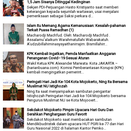
1,5 Jam Sisanya Ditinggal Kedinginan
Sekjen PDI-Perjuangan Hasto Kristiyanto saat memberi
keterangan kepada sejumlah wartawan, usai menjalani
pemeriksaan sebagai Saksi perkara d...
Islam Itu Memang Agama Kemanusiaan: Kesalah-pahaman
Terkait Puasa Ramadhan (1)
Macharodji Machfud. Oleh: Macharodji Machfud .
Assalamu’alaikum Warahmatullahi Wabarakatuh.
A’udzubillahiminasysyaithanirrajim. Bismillahirr...
KPK Kembali Ingatkan, Pemda Manfaatkan Anggaran
Penanganan Covid–19 Sesuai Aturan
Wakil Ketua KPK Alexander Marwata. Kota JAKARTA –
(harianbuana.com). Komisi Pemberantasan Korupsi (KPK)
kembali mengingatkan pemerint...
Peringati Hari Jadi Ke-104 Kota Mojokerto, Ning Ita Bersama
Muslimat NU Istighozah
Ning Ita saat menyampaikan sambutan pengantar
Istiqhozah Peringatan Hari Jadi ke-104 Mojokerto bersama
Pengurus Muslimat NU se Kota Mojooert...
Sekdakot Mojokerto Pimpin Upacara Hari Guru Dan
Serahkan Penghargaan Guru Favorit
Sekdakot Mojokerto saat membacakan sambutan
Mendikbudristek dalam upacara HUT PGRI ke-77 dan Hari
Guru Nasional 2022 di halaman Kantor Pemko...