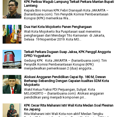
KPK Periksa Wagub Lampung Terkait Perkara Mantan Bupati
Lamteng
Kepala Biro Humas KPK Febri Diansyah Kota JAKARTA –
(harianbuana.com). Tim Penyidik Komisi Pemberantasan
Korupsi (KPK) memeriksa Wa...
Dua Hari Kota Mojokerto Panen Penghargaan
Wali Kota Mojokerto Ika Puspitasari saat menerima
penghargaan dari Mendagri Tito Karnavian di Jakarta,
Selasa 19 Nopember 2019. Kota MO...
Terkait Perkara Dugaan Suap Jaksa, KPK Panggil Anggota
DPRD Yogyakarta
Gedung KPK Kota JAKARTA – (harianbuana.com). Tim
Penyidik Komisi Pemberantasan Korupsi (KPK)
menjadwalkan pemeriksaan 2 (dua) anggota...
Alokasi Anggaran Pendidikan Capai Rp. 180 M, Dewan
Berharap Sebanding Dengan Capaian kualitas SDM Kota
Mojokerto
Wakil Ketua Fraksi PDI Perjuangan, Suliyat. Kota
MOJOKERTO – (harianbuana.com). Alokasi anggaran
pendidikan yang menjadi komponen pri...
KPK Cecar Rita Maharani Istri Wali Kota Medan Soal Plesiran
Ke Jepang
Rita Maharani istri Wali Kota non-aktif Medan Tengku