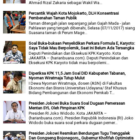
Ahmad Rizal Zakaria sebagai Wakil Wa...
Percantik Wajah Kota Mojokerto, DLH Konsentrasi
Pembenahan Taman Publik
Taman ditengah jalan sepanjang jalan Gajah Mada - jalan
Pahlawan yang tengah dibenahi, Selasa (07/11/2017) siang
Suasana taman di Perum Mage...
Soal Buka-bukaan Penyelidikan Perkara Formula E, Karyoto:
Saya Tidak Mau Berpolemik, Saat Ini Belum Ada Tersangka
Deputi Penindakan dan Eksekusi KPK Karyoto. Kota
JAKARTA – (harianbuana.com). Deputi Penindakan dan
Eksekusi KPK Karyoto tidak mau berpolemi...
Diperiksa KPK 11,5 Jam Soal DID Kabupaten Tabanan,
Nyoman Wiratmaja Tutup Mulut
I Dewa Nyoman Wiratmaja, dosen (ASN) di Fakultas
Ekonomi dan Bisnis Universitas Udayana/ Staf Khusus
Bidang Pembangunan dan Ekonomi Pemkab T...
Presiden Jokowi Buka Suara Soal Dugaan Pemerasan
Mentan SYL Oleh Pimpinan KPK
Presiden RI Joko Widodo. Kota JAKARTA –
(harianbuana.com). Presiden Republik Indonesia (RI) Joko
Widodo buka suara soal perkara dugaan pemer...
Presiden Jokowi Resmikan Bendungan Tugu Trenggalek
Dan Gongseng Bojonegoro,, Gubernur Khofifah Optimistis