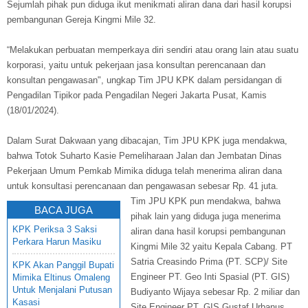
Sejumlah pihak pun diduga ikut menikmati aliran dana dari hasil korupsi
pembangunan Gereja Kingmi Mile 32.
“Melakukan perbuatan memperkaya diri sendiri atau orang lain atau suatu
korporasi, yaitu untuk pekerjaan jasa konsultan perencanaan dan
konsultan pengawasan", ungkap Tim JPU KPK dalam persidangan di
Pengadilan Tipikor pada Pengadilan Negeri Jakarta Pusat, Kamis
(18/01/2024).
Dalam Surat Dakwaan yang dibacajan, Tim JPU KPK juga mendakwa,
bahwa Totok Suharto Kasie Pemeliharaan Jalan dan Jembatan Dinas
Pekerjaan Umum Pemkab Mimika diduga telah menerima aliran dana
untuk konsultasi perencanaan dan pengawasan sebesar Rp. 41 juta.
Tim JPU KPK pun mendakwa, bahwa
BACA JUGA
pihak lain yang diduga juga menerima
KPK Periksa 3 Saksi
aliran dana hasil korupsi pembangunan
Perkara Harun Masiku
Kingmi Mile 32 yaitu Kepala Cabang. PT
Satria Creasindo Prima (PT. SCP)/ Site
KPK Akan Panggil Bupati
Engineer PT. Geo Inti Spasial (PT. GIS)
Mimika Eltinus Omaleng
Untuk Menjalani Putusan
Budiyanto Wijaya sebesar Rp. 2 miliar dan
Kasasi
Site Engineer PT. GIS Gustaf Urbanus