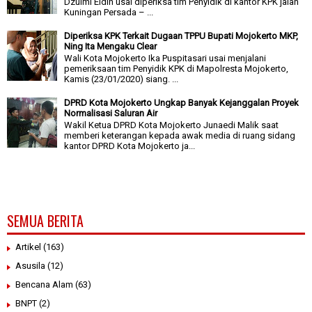
Dzulmi Eldin usai diperiksa tim Penyidik di kantor KPK jalan
Kuningan Persada – ...
Diperiksa KPK Terkait Dugaan TPPU Bupati Mojokerto MKP,
Ning Ita Mengaku Clear
Wali Kota Mojokerto Ika Puspitasari usai menjalani
pemeriksaan tim Penyidik KPK di Mapolresta Mojokerto,
Kamis (23/01/2020) siang. ...
DPRD Kota Mojokerto Ungkap Banyak Kejanggalan Proyek
Normalisasi Saluran Air
Wakil Ketua DPRD Kota Mojokerto Junaedi Malik saat
memberi keterangan kepada awak media di ruang sidang
kantor DPRD Kota Mojokerto ja...
SEMUA BERITA
Artikel
(163)
Asusila
(12)
Bencana Alam
(63)
BNPT
(2)