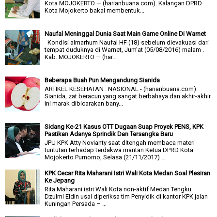
Kota MOJOKERTO — (harianbuana.com). Kalangan DPRD
Kota Mojokerto bakal membentuk...
Naufal Meninggal Dunia Saat Main Game Online Di Warnet
Kondisi almarhum Naufal HF (18) sebelum dievakuasi dari
tempat duduknya di Warnet, Jum'at (05/08/2016) malam .
Kab. MOJOKERTO — (har...
Beberapa Buah Pun Mengandung Sianida
ARTIKEL KESEHATAN : NASIONAL - (harianbuana.com).
Sianida, zat beracun yang sangat berbahaya dan akhir-akhir
ini marak dibicarakan bany...
Sidang Ke-21 Kasus OTT Dugaan Suap Proyek PENS, KPK
Pastikan Adanya Sprindik Dan Tersangka Baru
JPU KPK Atty Novianty saat ditengah membaca materi
tuntutan terhadap terdakwa mantan Ketua DPRD Kota
Mojokerto Purnomo, Selasa (21/11/2017) ...
KPK Cecar Rita Maharani Istri Wali Kota Medan Soal Plesiran
Ke Jepang
Rita Maharani istri Wali Kota non-aktif Medan Tengku
Dzulmi Eldin usai diperiksa tim Penyidik di kantor KPK jalan
Kuningan Persada – ...