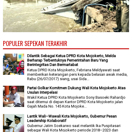
POPULER SEPEKAN TERAKHIR
Dilantik Sebagai Ketua DPRD Kota Mojokerto, Melda
Berharap Terbentuknya Pemerintahan Baru Yang
Berintegritas Dan Bermartabat
Ketua DPRD Kota Mojokerto, Febriana Meldyawati saat
memberikan keterangan pers kepada belasan awak media,
Rabu (26/07/2017) siang, usai Sida...
Partai Golkar Komitmen Dukung Wali Kota Mojokerto Atas
Usulan Interpelasi
Wakil Ketua DPRD Kota Mojokerto Sony Basoeki Rahardjo
saat ditemui di depan Kantor DPRD Kota Mojokerto jalan
Gajah Mada No. 145 Kota Mojoke...
Lantik Wali–Wawali Kota Mojokerto, Gubernur Pesan
Leadership Kolaboratif
Gubernur Jatim Soekarwo saat melantik Ika Puspitasari
sebagai Wali Kota Mojokerto periode 2018–2023 dan