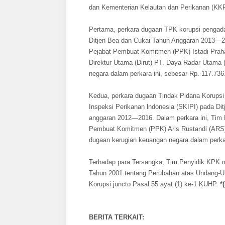
dan Kementerian Kelautan dan Perikanan (KKP
Pertama, perkara dugaan TPK korupsi pengadaa
Ditjen Bea dan Cukai Tahun Anggaran 2013—20
Pejabat Pembuat Komitmen (PPK) Istadi Praha
Direktur Utama (Dirut) PT. Daya Radar Utam
negara dalam perkara ini, sebesar Rp. 117.736
Kedua, perkara dugaan Tindak Pidana Korupsi
Inspeksi Perikanan lndonesia (SKIPI) pada 
anggaran 2012—2016. Dalam perkara ini, Tim 
Pembuat Komitmen (PPK) Aris Rustandi (ARS)
dugaan kerugian keuangan negara dalam perkar
Terhadap para Tersangka, Tim Penyidik KPK 
Tahun 2001 tentang Perubahan atas Undang-
Korupsi juncto Pasal 55 ayat (1) ke-1 KUHP.
*
BERITA TERKAIT: