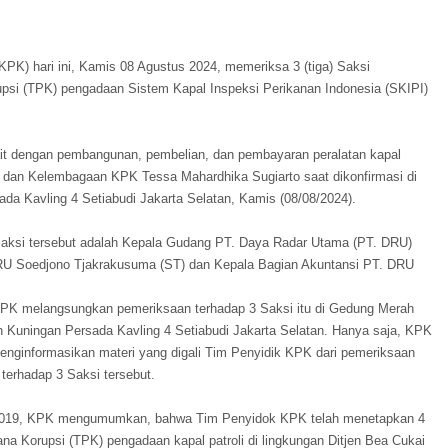
PK) hari ini, Kamis 08 Agustus 2024, memeriksa 3 (tiga) Saksi
upsi (TPK) pengadaan Sistem Kapal Inspeksi Perikanan Indonesia (SKIPI)
.
rkait dengan pembangunan, pembelian, dan pembayaran peralatan kapal
n dan Kelembagaan KPK Tessa Mahardhika Sugiarto saat dikonfirmasi di
a Kavling 4 Setiabudi Jakarta Selatan, Kamis (08/08/2024).
 saksi tersebut adalah Kepala Gudang PT. Daya Radar Utama (PT. DRU)
RU Soedjono Tjakrakusuma (ST) dan Kepala Bagian Akuntansi PT. DRU
KPK melangsungkan pemeriksaan terhadap 3 Saksi itu di Gedung Merah
n Kuningan Persada Kavling 4 Setiabudi Jakarta Selatan. Hanya saja, KPK
nginformasikan materi yang digali Tim Penyidik KPK dari pemeriksaan
 terhadap 3 Saksi tersebut.
 2019, KPK mengumumkan, bahwa Tim Penyidok KPK telah menetapkan 4
na Korupsi (TPK) pengadaan kapal patroli di lingkungan Ditjen Bea Cukai