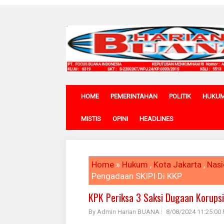
HOME
PEMERINTAHAN
POLITIK
HUKU
MISTIS
OPINI
HEADLINES
Home
»
Hukum
,
Kota Jakarta
,
Nasi
Pengadaan SKIPI Di KKP
KPK Periksa 3 Saksi Dugaan Korups
By Admin Harian BUANA
8/08/2024 11:25:00