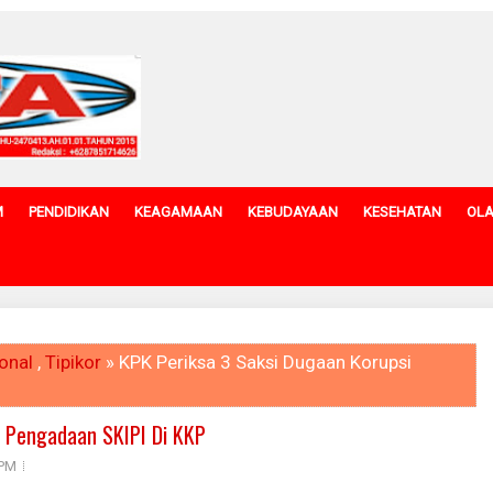
M
PENDIDIKAN
KEAGAMAAN
KEBUDAYAAN
KESEHATAN
OL
onal
,
Tipikor
» KPK Periksa 3 Saksi Dugaan Korupsi
i Pengadaan SKIPI Di KKP
 PM