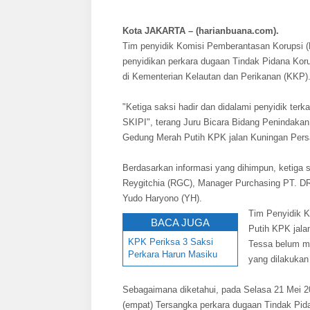
Kota JAKARTA – (harianbuana.com).
Tim penyidik Komisi Pemberantasan Korupsi (K
penyidikan perkara dugaan Tindak Pidana Kor
di Kementerian Kelautan dan Perikanan (KKP)
"Ketiga saksi hadir dan didalami penyidik te
SKIPI", terang Juru Bicara Bidang Penindaka
Gedung Merah Putih KPK jalan Kuningan Persad
Berdasarkan informasi yang dihimpun, ketiga
Reygitchia (RGC), Manager Purchasing PT. D
Yudo Haryono (YH).
Tim Penyidik 
BACA JUGA
Putih KPK jala
KPK Periksa 3 Saksi
Tessa belum me
Perkara Harun Masiku
yang dilakukan
Sebagaimana diketahui, pada Selasa 21 Mei
(empat) Tersangka perkara dugaan Tindak Pida