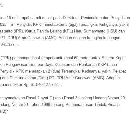
).
n 16 unit kapal patroli cepat pada Direktorat Penindakan dan Penyidikan
15, Tim Penyidik KPK menetapkan 3 (tiga) Tersangka. Ketiganya, yakni
stanto (IPR), Ketua Panitia Lelang (KPL) Heru Sumarwanto (HSU) dan
a (PT. DRU) Amir Gunawan (AMG). Adapun dugaan kerugian keuangan
.941.127,–.
 (TPK) pembangunan 4 (empat) unit kapal 60 meter untuk Sistem Kapal
Ditjen Pengawasan Sumber Daya Kelautan dan Perikanan KKP tahun
Penyidik KPK menetapkan 2 (dua) Tersangka. Keduanya, yakni Pejabat
 dan Direktur Utama (Dirut) PT. DRU Amir Gunawan (AMG). Adapun
a ini sekitar Rp. 61.540.127.782,–.
menyangkakan Pasal 2 ayat (1) atau Pasal 3 Undang-Undang Nomor 20
Undang Nomor 31 Tahun 1999 tentang Pemberantasan Tindak Pidana
(HB)*