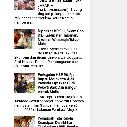
Ketua KPK Firli Bahuri. Kota
JAKARTA –
(harianbuana.com). Sidang
dugaan pelanggaran kode
etik dengan terperiksa Ketua Komisi
Pemberan...
Diperiksa KPK 11,5 Jam Soal
DID Kabupaten Tabanan,
Nyoman Wiratmaja Tutup
Mulut
I Dewa Nyoman Wiratmaja,
dosen (ASN) di Fakultas
Ekonomi dan Bisnis Universitas Udayana/
Staf Khusus Bidang Pembangunan dan
Ekonomi Pemkab T...
Peringatan HSP-96: Pjs.
Bupati Mojokerto Ajak
Pemuda Ciptakan Budi
Pekerti Baik Dan Bangun
Akhlak Mulia
Foto: Pjs. Bupati Mojokerto
Akhmad Jazuli sebagai Inspektur Upacara
Peringatan Hari Sumpah Pemuda ke 96
tahun 2024 di halaman Pemkab. Mojok...
Permudah Tata Kelola
Kearsipan Dan Ikhtiar
Tingkatkan SPBE, Pemkot