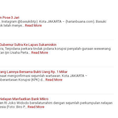
 Pose 3 Jari
ok. Instagram @basukibtp). Kota JAKARTA – (harianbuana.com). Basuki
hok telah menye…
Read More
 Gubernur Sultra Ke Lapas Sukamiskin
tra, Terpidana perkara tindak pidana korupsi penyalah-gunaan wewenang
tan Ijin Usaha Perta…
Read More
ang Lainnya Bersama Bukti Uang Rp. 1 Miliar
h saat mengonfirmasi sejumlah wartawan. Kota JAKARTA –
mberantasan Korupsi (KPK) d…
Read More
 Nelayan Manfaatkan Bank Mikro
den RI Joko Widodo bersilaturrahim dengan sejumlah perkumpulan nelayan
sia (Foto: Biro P…
Read More