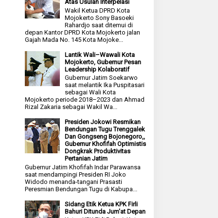
Atas Usulan Interpelasi
Wakil Ketua DPRD Kota
Mojokerto Sony Basoeki
Rahardjo saat ditemui di
depan Kantor DPRD Kota Mojokerto jalan
Gajah Mada No. 145 Kota Mojoke...
Lantik Wali–Wawali Kota
Mojokerto, Gubernur Pesan
Leadership Kolaboratif
Gubernur Jatim Soekarwo
saat melantik Ika Puspitasari
sebagai Wali Kota
Mojokerto periode 2018–2023 dan Ahmad
Rizal Zakaria sebagai Wakil Wa...
Presiden Jokowi Resmikan
Bendungan Tugu Trenggalek
Dan Gongseng Bojonegoro,,
Gubernur Khofifah Optimistis
Dongkrak Produktivitas
Pertanian Jatim
Gubernur Jatim Khofifah Indar Parawansa
saat mendampingi Presiden RI Joko
Widodo menanda-tangani Prasasti
Peresmian Bendungan Tugu di Kabupa...
Sidang Etik Ketua KPK Firli
Bahuri Ditunda Jum'at Depan