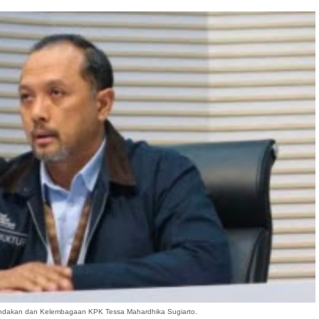
indakan dan Kelembagaan KPK Tessa Mahardhika Sugiarto.