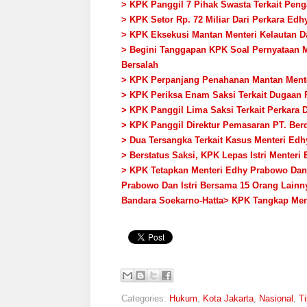
> KPK Panggil 7 Pihak Swasta Terkait Peng
> KPK Setor Rp. 72 Miliar Dari Perkara Ed
> KPK Eksekusi Mantan Menteri Kelautan 
> Begini Tanggapan KPK Soal Pernyataan M
Bersalah
> KPK Perpanjang Penahanan Mantan Ment
> KPK Periksa Enam Saksi Terkait Dugaan 
> KPK Panggil Lima Saksi Terkait Perkara
> KPK Panggil Direktur Pemasaran PT. Berd
> Dua Tersangka Terkait Kasus Menteri Ed
> Berstatus Saksi, KPK Lepas Istri Menter
> KPK Tetapkan Menteri Edhy Prabowo Dan
Prabowo Dan Istri Bersama 15 Orang Lainn
Bandara Soekarno-Hatta
> KPK Tangkap Men
Categories:
Hukum
,
Kota Jakarta
,
Nasional
,
Ti