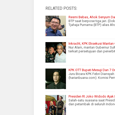
RELATED POSTS:
Resmi Bebas, Ahok Senyum Dan
BTP saat berpose tiga jari. (D
Tjahaja Purnama (BTP) alias A
Inkracht, KPK Eksekusi Mantan
Nur Alam, mantan Gubernur Sul
terkait persetujuan dan penerbi
KPK OTT Bupati Mesuji Dan 7 Or
Juru Bicara KPK Febri Diansya
(harianbuana.com). Komisi Pe
Presiden RI Joko Widodo Ajak
Salah-satu suasana saat Presi
dan petambak di seluruh Indone