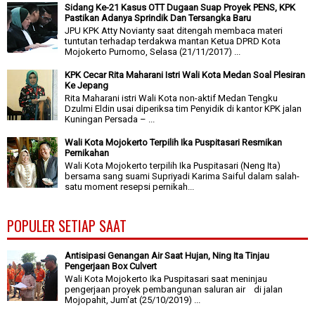
Sidang Ke-21 Kasus OTT Dugaan Suap Proyek PENS, KPK
Pastikan Adanya Sprindik Dan Tersangka Baru
JPU KPK Atty Novianty saat ditengah membaca materi
tuntutan terhadap terdakwa mantan Ketua DPRD Kota
Mojokerto Purnomo, Selasa (21/11/2017) ...
KPK Cecar Rita Maharani Istri Wali Kota Medan Soal Plesiran
Ke Jepang
Rita Maharani istri Wali Kota non-aktif Medan Tengku
Dzulmi Eldin usai diperiksa tim Penyidik di kantor KPK jalan
Kuningan Persada – ...
Wali Kota Mojokerto Terpilih Ika Puspitasari Resmikan
Pernikahan
Wali Kota Mojokerto terpilih Ika Puspitasari (Neng Ita)
bersama sang suami Supriyadi Karima Saiful dalam salah-
satu moment resepsi pernikah...
POPULER SETIAP SAAT
Antisipasi Genangan Air Saat Hujan, Ning Ita Tinjau
Pengerjaan Box Culvert
Wali Kota Mojokerto Ika Puspitasari saat meninjau
pengerjaan proyek pembangunan saluran air di jalan
Mojopahit, Jum'at (25/10/2019) ...