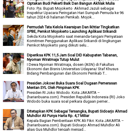
Ciptakan Budi Pekerti Baik Dan Bangun Akhlak Mulia
Foto: Pjs. Bupati Mojokerto Akhmad Jazuli sebagai
Inspektur Upacara Peringatan Hari Sumpah Pemuda ke 96
tahun 2024 di halaman Pemkab. Mojok...
Permudah Tata Kelola Kearsipan Dan Ikhtiar Tingkatkan
SPBE, Pemkot Mojokerto Launching Aplikasi Srikandi
Sekda Kota Mojokerto saat menanda-tangani Pernyataan
Komitmen Penggunakan Aplikasi Srikandi di lingkungan
Pemkot Mojokerto yang diikuti selu...
Diperiksa KPK 11,5 Jam Soal DID Kabupaten Tabanan,
Nyoman Wiratmaja Tutup Mulut
I Dewa Nyoman Wiratmaja, dosen (ASN) di Fakultas
Ekonomi dan Bisnis Universitas Udayana/ Staf Khusus
Bidang Pembangunan dan Ekonomi Pemkab T...
Presiden Jokowi Buka Suara Soal Dugaan Pemerasan
Mentan SYL Oleh Pimpinan KPK
Presiden RI Joko Widodo. Kota JAKARTA –
(harianbuana.com). Presiden Republik Indonesia (RI) Joko
Widodo buka suara soal perkara dugaan pemer...
Ditetapkan KPK Sebagai Tersangka, Bupati Sidoarjo Ahmad
Muhdlor Ali Punya Harta Rp. 4,7 Miliar
Kepala Bagian Pemberitaan KPK Ali Fikri. Kota JAKARTA –
(harianbuana.com). Bupati Sidoarjo Ahmad Muhdlor Ali
alias Gus Muhdlor tengah menjad...