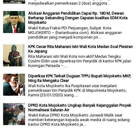
menjadwalkan pemeriksaan 2 (dua) anggota...
Alokasi Anggaran Pendidikan Capai Rp. 180 M, Dewan
Berharap Sebanding Dengan Capaian kualitas SDM Kota
Mojokerto
Wakil Ketua Fraksi PDI Perjuangan, Suliyat. Kota
MOJOKERTO – (harianbuana.com). Alokasi anggaran
pendidikan yang menjadi komponen pri...
KPK Cecar Rita Maharani Istri Wali Kota Medan Soal Plesiran
Ke Jepang
Rita Maharani istri Wali Kota non-aktif Medan Tengku
Dzulmi Eldin usai diperiksa tim Penyidik di kantor KPK jalan
Kuningan Persada – ...
Diperiksa KPK Terkait Dugaan TPPU Bupati Mojokerto MKP,
Ning Ita Mengaku Clear
Wali Kota Mojokerto Ika Puspitasari usai menjalani
pemeriksaan tim Penyidik KPK di Mapolresta Mojokerto,
Kamis (23/01/2020) siang. ...
DPRD Kota Mojokerto Ungkap Banyak Kejanggalan Proyek
Normalisasi Saluran Air
Wakil Ketua DPRD Kota Mojokerto Junaedi Malik saat
memberi keterangan kepada awak media di ruang sidang
kantor DPRD Kota Mojokerto ja...