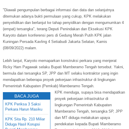
"Diawali pengumpulan berbagai informasi dan data dan selanjutnya
ditemukan adanya bukti permulaan yang cukup, KPK melakukan
penyelidikan dan berlanjut ke tahap penyidikan dengan mengumumkan 4
(empat) tersangka", terang Deputi Penindakan dan Eksekusi KPK
Karyoto dalam konferensi pers di Gedung Merah Putih KPK jalan
Kuningan Persada Kavling 4 Setiabudi Jakarta Selatan, Kamis
(08/09/2022) malam.
Lebih lanjut, Karyoto memaparkan konstruksi perkara yang menjerat
Ricky Ham Pagawak selaku Bupati Mamberamo Tengah tersebut. Yakni,
bermula dari tersangka SP, JPP dan MT selaku kontraktor yang ingin
mendapatkan beberapa proyek pekerjaan infrastruktur di lingkungan
Pemerintah Kabupaten (Pemkab) Mamberamo Tengah.
KPK menduga, supaya bisa mendapatkan
BACA JUGA
proyek pekerjaan infrastruktur di
KPK Periksa 3 Saksi
lingkungan Pemerintah Kabupaten
Perkara Harun Masiku
Mamberamo Tengah, tersangka SP, JPP
dan MT diduga melakukan upaya
KPK Sita Rp. 210 Miliar
pendekatan kepada Bupati Mamberamo
Diduga Hasil Korupsi