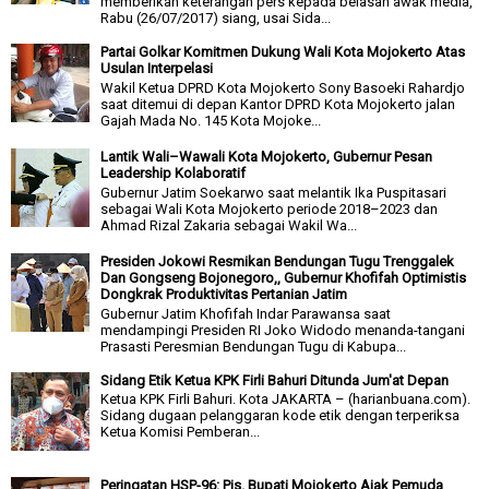
memberikan keterangan pers kepada belasan awak media,
Rabu (26/07/2017) siang, usai Sida...
Partai Golkar Komitmen Dukung Wali Kota Mojokerto Atas
Usulan Interpelasi
Wakil Ketua DPRD Kota Mojokerto Sony Basoeki Rahardjo
saat ditemui di depan Kantor DPRD Kota Mojokerto jalan
Gajah Mada No. 145 Kota Mojoke...
Lantik Wali–Wawali Kota Mojokerto, Gubernur Pesan
Leadership Kolaboratif
Gubernur Jatim Soekarwo saat melantik Ika Puspitasari
sebagai Wali Kota Mojokerto periode 2018–2023 dan
Ahmad Rizal Zakaria sebagai Wakil Wa...
Presiden Jokowi Resmikan Bendungan Tugu Trenggalek
Dan Gongseng Bojonegoro,, Gubernur Khofifah Optimistis
Dongkrak Produktivitas Pertanian Jatim
Gubernur Jatim Khofifah Indar Parawansa saat
mendampingi Presiden RI Joko Widodo menanda-tangani
Prasasti Peresmian Bendungan Tugu di Kabupa...
Sidang Etik Ketua KPK Firli Bahuri Ditunda Jum'at Depan
Ketua KPK Firli Bahuri. Kota JAKARTA – (harianbuana.com).
Sidang dugaan pelanggaran kode etik dengan terperiksa
Ketua Komisi Pemberan...
Peringatan HSP-96: Pjs. Bupati Mojokerto Ajak Pemuda