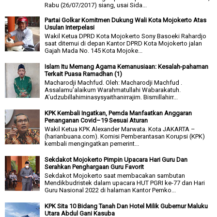
Rabu (26/07/2017) siang, usai Sida...
Partai Golkar Komitmen Dukung Wali Kota Mojokerto Atas
Usulan Interpelasi
Wakil Ketua DPRD Kota Mojokerto Sony Basoeki Rahardjo
saat ditemui di depan Kantor DPRD Kota Mojokerto jalan
Gajah Mada No. 145 Kota Mojoke...
Islam Itu Memang Agama Kemanusiaan: Kesalah-pahaman
Terkait Puasa Ramadhan (1)
Macharodji Machfud. Oleh: Macharodji Machfud .
Assalamu’alaikum Warahmatullahi Wabarakatuh.
A’udzubillahiminasysyaithanirrajim. Bismillahirr...
KPK Kembali Ingatkan, Pemda Manfaatkan Anggaran
Penanganan Covid–19 Sesuai Aturan
Wakil Ketua KPK Alexander Marwata. Kota JAKARTA –
(harianbuana.com). Komisi Pemberantasan Korupsi (KPK)
kembali mengingatkan pemerint...
Sekdakot Mojokerto Pimpin Upacara Hari Guru Dan
Serahkan Penghargaan Guru Favorit
Sekdakot Mojokerto saat membacakan sambutan
Mendikbudristek dalam upacara HUT PGRI ke-77 dan Hari
Guru Nasional 2022 di halaman Kantor Pemko...
KPK Sita 10 Bidang Tanah Dan Hotel Milik Gubernur Maluku
Utara Abdul Gani Kasuba