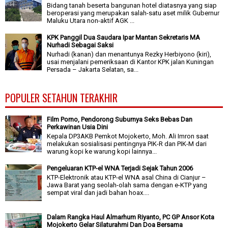
Bidang tanah beserta bangunan hotel diatasnya yang siap
beroperasi yang merupakan salah-satu aset milik Gubernur
Maluku Utara non-aktif AGK ...
KPK Panggil Dua Saudara Ipar Mantan Sekretaris MA
Nurhadi Sebagai Saksi
Nurhadi (kanan) dan menantunya Rezky Herbiyono (kiri),
usai menjalani pemeriksaan di Kantor KPK jalan Kuningan
Persada – Jakarta Selatan, sa...
POPULER SETAHUN TERAKHIR
Film Porno, Pendorong Suburnya Seks Bebas Dan
Perkawinan Usia Dini
Kepala DP3AKB Pemkot Mojokerto, Moh. Ali Imron saat
melakukan sosialisasi pentingnya PIK-R dan PIK-M dari
warung kopi ke warung kopi lainnya...
Pengeluaran KTP-el WNA Terjadi Sejak Tahun 2006
KTP-Elektronik atau KTP-el WNA asal China di Cianjur –
Jawa Barat yang seolah-olah sama dengan e-KTP yang
sempat viral dan jadi bahan hoax....
Dalam Rangka Haul Almarhum Riyanto, PC GP Ansor Kota
Mojokerto Gelar Silaturahmi Dan Doa Bersama