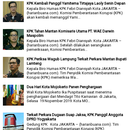
KPK Kembali Panggil Yamitema Tirtajaya Laoly Senin Depan
Kepala Biro Humas KPK Febri Diansyah Kota JAKARTA –
(harianbuana.com). Komisi Pemberantasan Korupsi (KPK)
akan kembali memanggil Yami...
KPK Tahan Mantan Komisaris Utama PT. WAE Darwin
Maspolim
Kepala Biro Humas KPK Febri Diansyah. Kota JAKARTA –
(harianbuana.com). Setelah dilakukan serangkaian
pemeriksaan, Komisi Pemberantas...
KPK Periksa Wagub Lampung Terkait Perkara Mantan Bupati
Lamteng
Kepala Biro Humas KPK Febri Diansyah Kota JAKARTA –
(harianbuana.com). Tim Penyidik Komisi Pemberantasan
Korupsi (KPK) memeriksa Wa...
Dua Hari Kota Mojokerto Panen Penghargaan
Wali Kota Mojokerto Ika Puspitasari saat menerima
penghargaan dari Mendagri Tito Karnavian di Jakarta,
Selasa 19 Nopember 2019. Kota MO...
Terkait Perkara Dugaan Suap Jaksa, KPK Panggil Anggota
DPRD Yogyakarta
Gedung KPK Kota JAKARTA – (harianbuana.com). Tim
Penyidik Komisi Pemberantasan Korupsi (KPK)