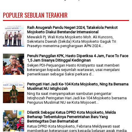
POPULER SEBULAN TERAKHIR
Raih Anugerah Pandu Negeri 2024, Tatakelola Pemkot
Mojokerto Diakui Berstandar Internasional
Mewakili Pj. Wali Kota Mojokerto Moh. Ali Kuncoro,
Sekretaris Daerah (Sekda) Kota Mojokerto Gaguk Tri
Prasetyo menerima penghargaan APN 2024...
Penuhi Panggilan KPK, Hasto Diperiksa 4 Jam, Face To Face
1,5 Jam Sisanya Ditinggal Kedinginan
Sekjen PDI-Perjuangan Hasto Kristiyanto saat memberi
keterangan kepada sejumlah wartawan, usai menjalani
pemeriksaan sebagai Saksi perkara d...
Peringati Hari Jadi Ke-104 Kota Mojokerto, Ning Ita Bersama
Muslimat NU Istighozah
Ning Ita saat menyampaikan sambutan pengantar
Istiqhozah Peringatan Hari Jadi ke-104 Mojokerto bersama
Pengurus Muslimat NU se Kota Mojooert...
Dilantik Sebagai Ketua DPRD Kota Mojokerto, Melda
Berharap Terbentuknya Pemerintahan Baru Yang
Berintegritas Dan Bermartabat
Ketua DPRD Kota Mojokerto, Febriana Meldyawati saat
memberikan keterangan pers kepada belasan awak media,