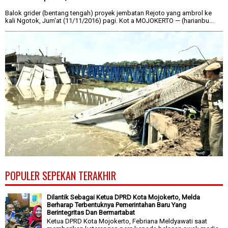
Balok grider (bentang tengah) proyek jembatan Rejoto yang ambrol ke
kali Ngotok, Jum'at (11/11/2016) pagi. Kot a MOJOKERTO — (harianbu...
POPULER SEPEKAN TERAKHIR
Dilantik Sebagai Ketua DPRD Kota Mojokerto, Melda
Berharap Terbentuknya Pemerintahan Baru Yang
Berintegritas Dan Bermartabat
Ketua DPRD Kota Mojokerto, Febriana Meldyawati saat