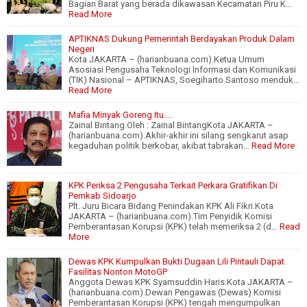
Bagian Barat yang berada dikawasan Kecamatan Piru K…
Read More
APTIKNAS Dukung Pemerintah Berdayakan Produk Dalam
Negeri
Kota JAKARTA – (harianbuana.com).Ketua Umum
Asosiasi Pengusaha Teknologi Informasi dan Komunikasi
(TIK) Nasional – APTIKNAS, Soegiharto Santoso menduk…
Read More
Mafia Minyak Goreng Itu….
Zainal Bintang.Oleh : Zainal BintangKota JAKARTA –
(harianbuana.com).Akhir-akhir ini silang sengkarut asap
kegaduhan politik berkobar, akibat tabrakan…
Read More
KPK Periksa 2 Pengusaha Terkait Perkara Gratifikan Di
Pemkab Sidoarjo
Plt. Juru Bicara Bidang Penindakan KPK Ali Fikri.Kota
JAKARTA – (harianbuana.com).Tim Penyidik Komisi
Pemberantasan Korupsi (KPK) telah memeriksa 2 (d…
Read
More
Dewas KPK Kumpulkan Bukti Dugaan Lili Pintauli Dapat
Fasilitas Nonton MotoGP
Anggota Dewas KPK Syamsuddin Haris.Kota JAKARTA –
(harianbuana.com).Dewan Pengawas (Dewas) Komisi
Pemberantasan Korupsi (KPK) tengah mengumpulkan