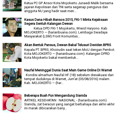
Ketua PC GP Ansor Kota Mojokerto Junaedi Malik bersama
jajaran Kepolisian dan TNI serta segenap pengurus dan
anggota NU yang hadir saat men...
Kasus Dana Hibah Bansos 2015, FKI-1 Minta Kejaksaan
Segera Sentuh Kalangan Dewan
Ketua DPD FKI-1 Mojokerto, Wiwid Haryono. Kab.
MOJOKERTO — (harianbuana.com). Lembaga Swadaya
Masyarakat (LSM) Front Komunitas...
Akan Bentuk Pansus, Dewan Bakal Telusuri Deviden BPRS
Kepala PT. BPRS, Khoirudin saat teken MoU dengan Pemkot.
Kota MOJOKERTO — (harianbuana.com). Kalangan DPRD
Kota Mojokerto bakal membentuk...
Naufal Meninggal Dunia Saat Main Game Online Di Warnet
Kondisi almarhum Naufal HF (18) sebelum dievakuasi dari
tempat duduknya di Warnet, Jum'at (05/08/2016) malam .
Kab. MOJOKERTO — (har...
Beberapa Buah Pun Mengandung Sianida
ARTIKEL KESEHATAN : NASIONAL - (harianbuana.com).
Sianida, zat beracun yang sangat berbahaya dan akhir-akhir
ini marak dibicarakan bany...