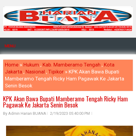
MENU
Home
»
Hukum
,
Kab. Mamberamo Tengah
,
Kota
Jakarta
,
Nasional
,
Tipikor
» KPK Akan Bawa Bupati
Mamberamo Tengah Ricky Ham Pagawak Ke Jakarta
Senin Besok
KPK Akan Bawa Bupati Mamberamo Tengah Ricky Ham
Pagawak Ke Jakarta Senin Besok
By Admin Harian BUANA
2/19/2023 05:40:00 PM