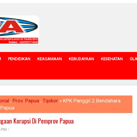
M
PENDIDIKAN
KEAGAMAAN
KEBUDAYAAN
KESEHATAN
OL
onal
,
Prov. Papua
,
Tipikor
» KPK Panggil 2 Bendahara
 Papua
ugaan Korupsi Di Pemprov Papua
0 PM