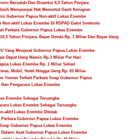
nis Bersalah Dan Disanksi 4,5 Tahun Penjara
asih Mempunyai Hak Menuntut Ganti Kerugian
nis Gubernur Papua Non-aktif Lukas Enembe
a Non-aktif Lukas Enembe Di RSPAD Gatot Soebroto
ait Perkara Gubernur Papua Lukas Enembe
,5 Tahun Penjara, Bayar Denda Rp. 1 Miliar Dan Bayar Uang
TPPU Yang Menjerat Gubernur Papua Lukas Enembe
r Dapat Uang Mamin Rp.1 Miliar Per Hari
ua Lukas Enembe Rp. 1 Miliar Sehari
as, Mobil, Hotel Hingga Uang Rp. 81 Miliar
e Yoman Terkait Perkara Suap Gubernur Papua
a Dan Pengacara Lukas Enembe
kas Enembe Sebagai Tersangka
gacara Lukas Enembe Sebagai Tersangka
n-aktif Lukas Enembe Ditolak
ait Perkara Gubernur Papua Lukas Enembe
i Suap Gubernur Papua Lukas Enembe
PK Dalami Aset Gubernur Papua Lukas Enembe