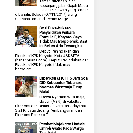
Taman ditengah jalan
sepanjang jalan Gajah Mada
- jalan Pahlawan yang tengah
dibenahi, Selasa (07/11/2017) siang
Suasana taman di Perum Mage...
Soal Buka-bukaan
Penyelidikan Perkara
Formula E, Karyoto: Saya
Tidak Mau Berpolemik, Saat
Ini Belum Ada Tersangka
Deputi Penindakan dan
Eksekusi KPK Karyoto. Kota JAKARTA –
(harianbuana.com). Deputi Penindakan dan
Eksekusi KPK Karyoto tidak mau
berpolemi...
Diperiksa KPK 11,5 Jam Soal
DID Kabupaten Tabanan,
Nyoman Wiratmaja Tutup
Mulut
I Dewa Nyoman Wiratmaja,
dosen (ASN) di Fakultas
Ekonomi dan Bisnis Universitas Udayana/
Staf Khusus Bidang Pembangunan dan
Ekonomi Pemkab T...
Pemkot Mojokerto Hadiahi
Umroh Gratis Pada Warga
Taat Pajak