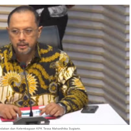
indakan dan Kelembagaan KPK Tessa Mahardhika Sugiarto.