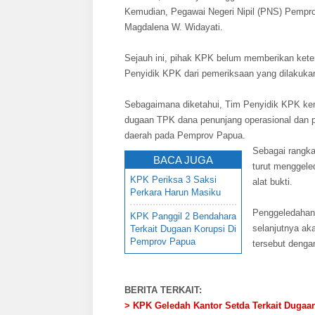
Kemudian, Pegawai Negeri Nipil (PNS) Pempr
Magdalena W. Widayati.
Sejauh ini, pihak KPK belum memberikan keter
Penyidik KPK dari pemeriksaan yang dilakukan
Sebagaimana diketahui, Tim Penyidik KPK kem
dugaan TPK dana penunjang operasional dan p
daerah pada Pemprov Papua.
Sebagai rangka
BACA JUGA
turut menggele
KPK Periksa 3 Saksi
alat bukti.
Perkara Harun Masiku
Penggeledahan 
KPK Panggil 2 Bendahara
selanjutnya ak
Terkait Dugaan Korupsi Di
Pemprov Papua
tersebut deng
BERITA TERKAIT:
> KPK Geledah Kantor Setda Terkait Dugaa