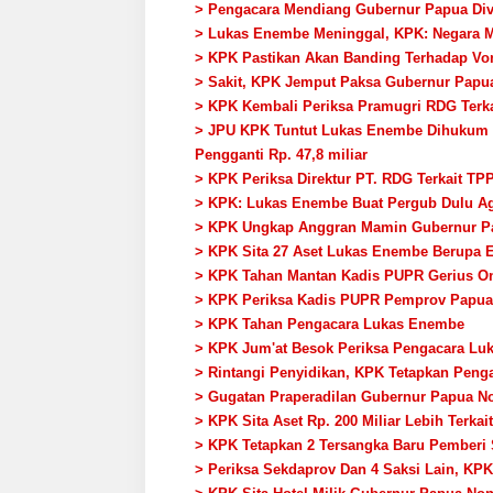
> Pengacara Mendiang Gubernur Papua Divo
> Lukas Enembe Meninggal, KPK: Negara M
> KPK Pastikan Akan Banding Terhadap Vo
> Sakit, KPK Jemput Paksa Gubernur Papu
> KPK Kembali Periksa Pramugri RDG Terk
> JPU KPK Tuntut Lukas Enembe Dihukum 10
Pengganti Rp. 47,8 miliar
> KPK Periksa Direktur PT. RDG Terkait 
> KPK: Lukas Enembe Buat Pergub Dulu Aga
> KPK Ungkap Anggran Mamin Gubernur Pap
> KPK Sita 27 Aset Lukas Enembe Berupa Em
> KPK Tahan Mantan Kadis PUPR Gerius On
> KPK Periksa Kadis PUPR Pemprov Papu
> KPK Tahan Pengacara Lukas Enembe
> KPK Jum'at Besok Periksa Pengacara Lu
> Rintangi Penyidikan, KPK Tetapkan Pen
> Gugatan Praperadilan Gubernur Papua No
> KPK Sita Aset Rp. 200 Miliar Lebih Terk
> KPK Tetapkan 2 Tersangka Baru Pember
> Periksa Sekdaprov Dan 4 Saksi Lain, K