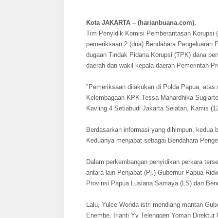
Kota JAKARTA – (harianbuana.com).
Tim Penyidik Komisi Pemberantasan Korupsi (
pemeriksaan 2 (dua) Bendahara Pengeluaran P
dugaan Tindak Pidana Korupsi (TPK) dana pen
daerah dan wakil kepala daerah Pemerintah Pr
"Pemeriksaan dilakukan di Polda Papua, atas
Kelembagaan KPK Tessa Mahardhika Sugiarto 
Kavling 4 Setiabudi Jakarta Selatan, Kamis (1
Berdasarkan informasi yang dihimpun, kedua 
Keduanya menjabat sebagai Bendahara Pengel
Dalam perkembangan penyidikan perkara ters
antara lain Penjabat (Pj.) Gubernur Papua 
Provinsi Papua Lusiana Samaya (LS) dan Bend
Lalu, Yulce Wonda istri mendiang mantan Gu
Enembe, Irianti Yy Telenggen Yoman Direktur 