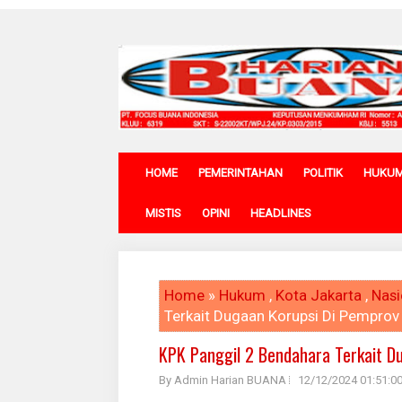
HOME
PEMERINTAHAN
POLITIK
HUKU
MISTIS
OPINI
HEADLINES
Home
»
Hukum
,
Kota Jakarta
,
Nasi
Terkait Dugaan Korupsi Di Pemprov
KPK Panggil 2 Bendahara Terkait D
By Admin Harian BUANA
12/12/2024 01:51:0