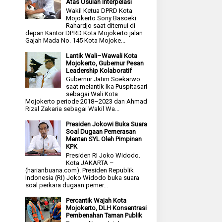
Atas Usulan Interpelasi
Wakil Ketua DPRD Kota
Mojokerto Sony Basoeki
Rahardjo saat ditemui di
depan Kantor DPRD Kota Mojokerto jalan
Gajah Mada No. 145 Kota Mojoke...
Lantik Wali–Wawali Kota
Mojokerto, Gubernur Pesan
Leadership Kolaboratif
Gubernur Jatim Soekarwo
saat melantik Ika Puspitasari
sebagai Wali Kota
Mojokerto periode 2018–2023 dan Ahmad
Rizal Zakaria sebagai Wakil Wa...
Presiden Jokowi Buka Suara
Soal Dugaan Pemerasan
Mentan SYL Oleh Pimpinan
KPK
Presiden RI Joko Widodo.
Kota JAKARTA –
(harianbuana.com). Presiden Republik
Indonesia (RI) Joko Widodo buka suara
soal perkara dugaan pemer...
Percantik Wajah Kota
Mojokerto, DLH Konsentrasi
Pembenahan Taman Publik