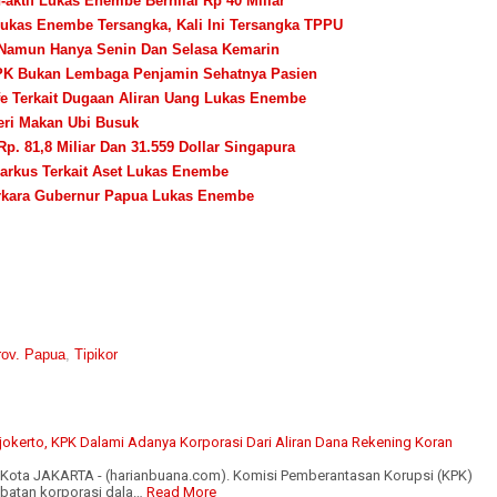
aktif Lukas Enembe Bernilai Rp 40 Miliar
ukas Enembe Tersangka, Kali Ini Tersangka TPPU
Namun Hanya Senin Dan Selasa Kemarin
PK Bukan Lembaga Penjamin Sehatnya Pasien
fe Terkait Dugaan Aliran Uang Lukas Enembe
eri Makan Ubi Busuk
. 81,8 Miliar Dan 31.559 Dollar Singapura
rkus Terkait Aset Lukas Enembe
rkara Gubernur Papua Lukas Enembe
rov. Papua
,
Tipikor
jokerto, KPK Dalami Adanya Korporasi Dari Aliran Dana Rekening Koran
h Kota JAKARTA - (harianbuana.com). Komisi Pemberantasan Korupsi (KPK)
ibatan korporasi dala…
Read More