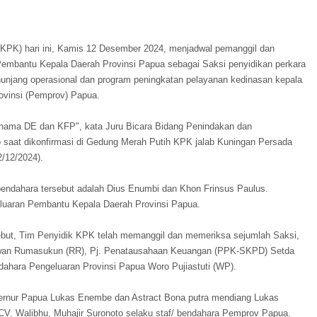
KPK) hari ini, Kamis 12 Desember 2024, menjadwal pemanggil dan
embantu Kepala Daerah Provinsi Papua sebagai Saksi penyidikan perkara
unjang operasional dan program peningkatan pelayanan kedinasan kepala
ovinsi (Pemprov) Papua.
 nama DE dan KFP", kata Juru Bicara Bidang Penindakan dan
saat dikonfirmasi di Gedung Merah Putih KPK jalab Kuningan Persada
2/12/2024).
bendahara tersebut adalah Dius Enumbi dan Khon Frinsus Paulus.
uaran Pembantu Kepala Daerah Provinsi Papua.
ebut, Tim Penyidik KPK telah memanggil dan memeriksa sejumlah Saksi,
Ridwan Rumasukun (RR), Pj. Penatausahaan Keuangan (PPK-SKPD) Setda
ahara Pengeluaran Provinsi Papua Woro Pujiastuti (WP).
bernur Papua Lukas Enembe dan Astract Bona putra mendiang Lukas
CV. Walibhu, Muhajir Suronoto selaku staf/ bendahara Pemprov Papua.