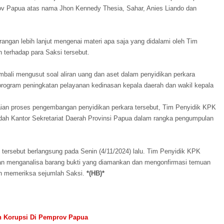
ov Papua atas nama Jhon Kennedy Thesia, Sahar, Anies Liando dan
angan lebih lanjut mengenai materi apa saja yang didalami oleh Tim
 terhadap para Saksi tersebut.
bali mengusut soal aliran uang dan aset dalam penyidikan perkara
rogram peningkatan pelayanan kedinasan kepala daerah dan wakil kepala
ian proses pengembangan penyidikan perkara tersebut, Tim Penyidik KPK
dah Kantor Sekretariat Daerah Provinsi Papua dalam rangka pengumpulan
tersebut berlangsung pada Senin (4/11/2024) lalu. Tim Penyidik KPK
an menganalisa barang bukti yang diamankan dan mengonfirmasi temuan
an memeriksa sejumlah Saksi.
*(HB)*
n Korupsi Di Pemprov Papua