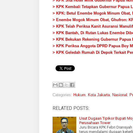
> KPK Sita Hotel Milik Gubernur Papua Non-
> KPK Kembali Tetapkan Gubernur Papua L
> KPK: Betul Enembe Mogok Minum Obat, 
> Enembe Mogok Minum Obat, Ghufron: K
> KPK Telah Periksa Kanit Asuransi Manuli
> KPK Bantah, Di Rutan Lukas Enembe Dib
> KPK Bekukan Rekening Gubernur Papua Rp
> KPK Periksa Anggota DPRD Papua Boy Ma
> KPK Geledah Rumah Di Depok Terkait Pe
Categories:
Hukum
,
Kota Jakarta
,
Nasional
,
P
RELATED POSTS:
Usut Dugaan Tipikor Bupati Mo
Perusahaan Tower
Juru Bicara KPK Febri Diansya
terus mendalami dugaan keterl