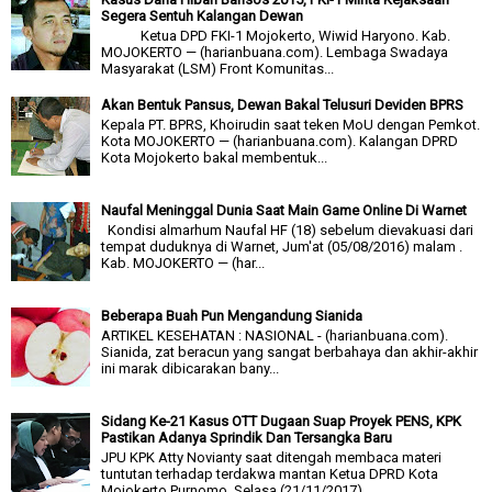
Segera Sentuh Kalangan Dewan
Ketua DPD FKI-1 Mojokerto, Wiwid Haryono. Kab.
MOJOKERTO — (harianbuana.com). Lembaga Swadaya
Masyarakat (LSM) Front Komunitas...
Akan Bentuk Pansus, Dewan Bakal Telusuri Deviden BPRS
Kepala PT. BPRS, Khoirudin saat teken MoU dengan Pemkot.
Kota MOJOKERTO — (harianbuana.com). Kalangan DPRD
Kota Mojokerto bakal membentuk...
Naufal Meninggal Dunia Saat Main Game Online Di Warnet
Kondisi almarhum Naufal HF (18) sebelum dievakuasi dari
tempat duduknya di Warnet, Jum'at (05/08/2016) malam .
Kab. MOJOKERTO — (har...
Beberapa Buah Pun Mengandung Sianida
ARTIKEL KESEHATAN : NASIONAL - (harianbuana.com).
Sianida, zat beracun yang sangat berbahaya dan akhir-akhir
ini marak dibicarakan bany...
Sidang Ke-21 Kasus OTT Dugaan Suap Proyek PENS, KPK
Pastikan Adanya Sprindik Dan Tersangka Baru
JPU KPK Atty Novianty saat ditengah membaca materi
tuntutan terhadap terdakwa mantan Ketua DPRD Kota
Mojokerto Purnomo, Selasa (21/11/2017) ...