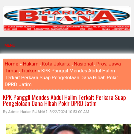
MENU
Home
»
Hukum
,
Kota Jakarta
,
Nasional
,
Prov. Jawa
Timur
,
Tipikor
» KPK Panggil Mendes Abdul Halim
Terkait Perkara Suap Pengelolaan Dana Hibah Pokir
DPRD Jatim
KPK Panggil Mendes Abdul Halim Terkait Perkara Suap
Pengelolaan Dana Hibah Pokir DPRD Jatim
By Admin Harian BUANA
8/22/2024 10:53:00 AM