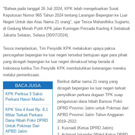
"Bahwa pada tanggal 26 Juli 2024, KPK telah mengeluarkan Surat
Keputusan Nomor 965 Tahun 2024 tentang Larangan Bepergian ke Luar
Negeri Untuk dan Atas Nama 21 orang", ujar Tessa Mahardhika Sugiarto,
di Gedung Merah Putih KPK jalan Kuningan Persada Kavling 4 Setiabudi
Jakarta Selatan, Selasa (30/07/2024).
Tessa menjelaskan, Tim Penyidik KPK melakukan upaya paksa
pencegahan bepergian ke luar negeri tersebut bertujuan agar para pihak
yang dicegah bepergian ke luar negeri dimaksud tetap berada di
Indonesia ketika Tim Penyidik KPK membutuhkan keterangan mereka
melalui pemeriksaan.
Berikut daftar nama 21 orang yang
BACA JUGA
dicegah bepergian ke luar negeri terkait
KPK Periksa 3 Saksi
penyidikan perkara dugaan TPK suap
Perkara Harun Masiku
pengurusan dana hibah Bansos Pokir
DPRD Provinsi Jatim untuk Pokmas dari
KPK Sita 4 Aset Rp. 8,1
APBD Provinsi Jatim Tahun Anggaran
Miliar Terkait Perkara
Dana Hibah Pokir DPRD
2019–2022:
Untuk Pokmas Dari
1. Kusnadi (Ketua DPRD Jatim);
APBD Jatim
2. Achmad Iskandar (Wakil Ketua DPRD