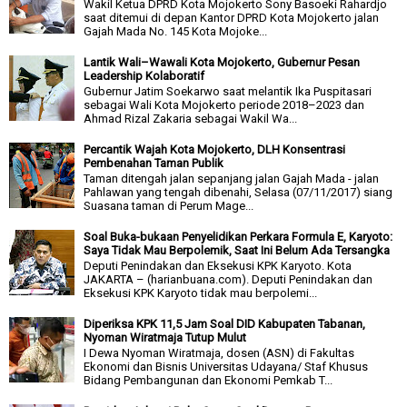
Wakil Ketua DPRD Kota Mojokerto Sony Basoeki Rahardjo
saat ditemui di depan Kantor DPRD Kota Mojokerto jalan
Gajah Mada No. 145 Kota Mojoke...
Lantik Wali–Wawali Kota Mojokerto, Gubernur Pesan
Leadership Kolaboratif
Gubernur Jatim Soekarwo saat melantik Ika Puspitasari
sebagai Wali Kota Mojokerto periode 2018–2023 dan
Ahmad Rizal Zakaria sebagai Wakil Wa...
Percantik Wajah Kota Mojokerto, DLH Konsentrasi
Pembenahan Taman Publik
Taman ditengah jalan sepanjang jalan Gajah Mada - jalan
Pahlawan yang tengah dibenahi, Selasa (07/11/2017) siang
Suasana taman di Perum Mage...
Soal Buka-bukaan Penyelidikan Perkara Formula E, Karyoto:
Saya Tidak Mau Berpolemik, Saat Ini Belum Ada Tersangka
Deputi Penindakan dan Eksekusi KPK Karyoto. Kota
JAKARTA – (harianbuana.com). Deputi Penindakan dan
Eksekusi KPK Karyoto tidak mau berpolemi...
Diperiksa KPK 11,5 Jam Soal DID Kabupaten Tabanan,
Nyoman Wiratmaja Tutup Mulut
I Dewa Nyoman Wiratmaja, dosen (ASN) di Fakultas
Ekonomi dan Bisnis Universitas Udayana/ Staf Khusus
Bidang Pembangunan dan Ekonomi Pemkab T...