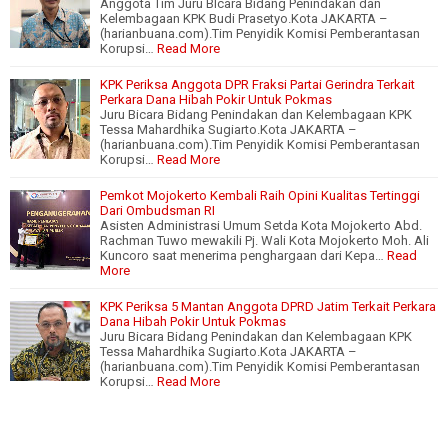
Anggota Tim Juru BIcara Bidang Penindakan dan
Kelembagaan KPK Budi Prasetyo.Kota JAKARTA –
(harianbuana.com).Tim Penyidik Komisi Pemberantasan
Korupsi…
Read More
KPK Periksa Anggota DPR Fraksi Partai Gerindra Terkait
Perkara Dana Hibah Pokir Untuk Pokmas
Juru Bicara Bidang Penindakan dan Kelembagaan KPK
Tessa Mahardhika Sugiarto.Kota JAKARTA –
(harianbuana.com).Tim Penyidik Komisi Pemberantasan
Korupsi…
Read More
Pemkot Mojokerto Kembali Raih Opini Kualitas Tertinggi
Dari Ombudsman RI
Asisten Administrasi Umum Setda Kota Mojokerto Abd.
Rachman Tuwo mewakili Pj. Wali Kota Mojokerto Moh. Ali
Kuncoro saat menerima penghargaan dari Kepa…
Read
More
KPK Periksa 5 Mantan Anggota DPRD Jatim Terkait Perkara
Dana Hibah Pokir Untuk Pokmas
Juru Bicara Bidang Penindakan dan Kelembagaan KPK
Tessa Mahardhika Sugiarto.Kota JAKARTA –
(harianbuana.com).Tim Penyidik Komisi Pemberantasan
Korupsi…
Read More