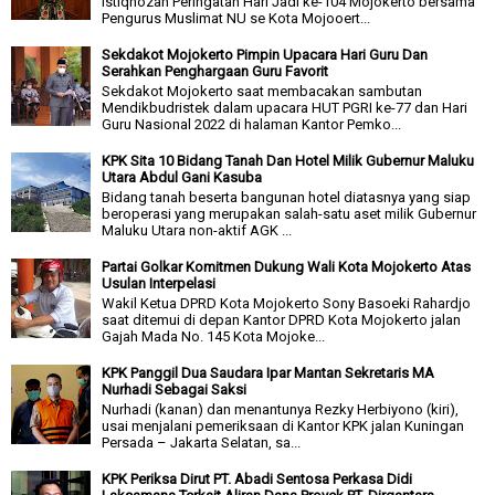
Istiqhozah Peringatan Hari Jadi ke-104 Mojokerto bersama
Pengurus Muslimat NU se Kota Mojooert...
Sekdakot Mojokerto Pimpin Upacara Hari Guru Dan
Serahkan Penghargaan Guru Favorit
Sekdakot Mojokerto saat membacakan sambutan
Mendikbudristek dalam upacara HUT PGRI ke-77 dan Hari
Guru Nasional 2022 di halaman Kantor Pemko...
KPK Sita 10 Bidang Tanah Dan Hotel Milik Gubernur Maluku
Utara Abdul Gani Kasuba
Bidang tanah beserta bangunan hotel diatasnya yang siap
beroperasi yang merupakan salah-satu aset milik Gubernur
Maluku Utara non-aktif AGK ...
Partai Golkar Komitmen Dukung Wali Kota Mojokerto Atas
Usulan Interpelasi
Wakil Ketua DPRD Kota Mojokerto Sony Basoeki Rahardjo
saat ditemui di depan Kantor DPRD Kota Mojokerto jalan
Gajah Mada No. 145 Kota Mojoke...
KPK Panggil Dua Saudara Ipar Mantan Sekretaris MA
Nurhadi Sebagai Saksi
Nurhadi (kanan) dan menantunya Rezky Herbiyono (kiri),
usai menjalani pemeriksaan di Kantor KPK jalan Kuningan
Persada – Jakarta Selatan, sa...
KPK Periksa Dirut PT. Abadi Sentosa Perkasa Didi