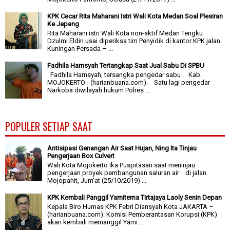
KPK Cecar Rita Maharani Istri Wali Kota Medan Soal Plesiran
Ke Jepang
Rita Maharani istri Wali Kota non-aktif Medan Tengku
Dzulmi Eldin usai diperiksa tim Penyidik di kantor KPK jalan
Kuningan Persada – ...
Fadhila Hamsyah Tertangkap Saat Jual Sabu Di SPBU
Fadhila Hamsyah, tersangka pengedar sabu . Kab.
MOJOKERTO - (harianbuana.com). Satu lagi pengedar
Narkoba diwilayah hukum Polres ...
POPULER SETIAP SAAT
Antisipasi Genangan Air Saat Hujan, Ning Ita Tinjau
Pengerjaan Box Culvert
Wali Kota Mojokerto Ika Puspitasari saat meninjau
pengerjaan proyek pembangunan saluran air di jalan
Mojopahit, Jum'at (25/10/2019) ...
KPK Kembali Panggil Yamitema Tirtajaya Laoly Senin Depan
Kepala Biro Humas KPK Febri Diansyah Kota JAKARTA –
(harianbuana.com). Komisi Pemberantasan Korupsi (KPK)
akan kembali memanggil Yami...