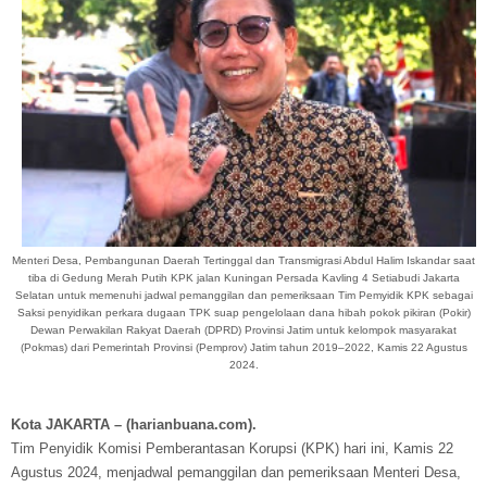
Menteri Desa, Pembangunan Daerah Tertinggal dan Transmigrasi Abdul Halim Iskandar saat
tiba di Gedung Merah Putih KPK jalan Kuningan Persada Kavling 4 Setiabudi Jakarta
Selatan untuk memenuhi jadwal pemanggilan dan pemeriksaan Tim Pemyidik KPK sebagai
Saksi penyidikan perkara dugaan TPK suap pengelolaan dana hibah pokok pikiran (Pokir)
Dewan Perwakilan Rakyat Daerah (DPRD) Provinsi Jatim untuk kelompok masyarakat
(Pokmas) dari Pemerintah Provinsi (Pemprov) Jatim tahun 2019–2022, Kamis 22 Agustus
2024.
Kota JAKARTA – (harianbuana.com).
Tim Penyidik Komisi Pemberantasan Korupsi (KPK) hari ini, Kamis 22
Agustus 2024, menjadwal pemanggilan dan pemeriksaan Menteri Desa,