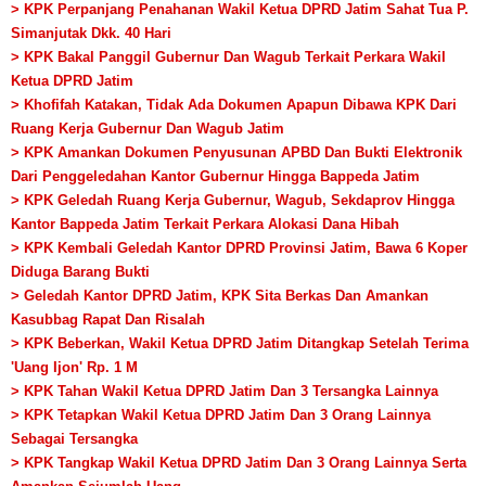
> KPK Perpanjang Penahanan Wakil Ketua DPRD Jatim Sahat Tua P.
Simanjutak Dkk. 40 Hari
> KPK Bakal Panggil Gubernur Dan Wagub Terkait Perkara Wakil
Ketua DPRD Jatim
> Khofifah Katakan, Tidak Ada Dokumen Apapun Dibawa KPK Dari
Ruang Kerja Gubernur Dan Wagub Jatim
> KPK Amankan Dokumen Penyusunan APBD Dan Bukti Elektronik
Dari Penggeledahan Kantor Gubernur Hingga Bappeda Jatim
> KPK Geledah Ruang Kerja Gubernur, Wagub, Sekdaprov Hingga
Kantor Bappeda Jatim Terkait Perkara Alokasi Dana Hibah
> KPK Kembali Geledah Kantor DPRD Provinsi Jatim, Bawa 6 Koper
Diduga Barang Bukti
> Geledah Kantor DPRD Jatim, KPK Sita Berkas Dan Amankan
Kasubbag Rapat Dan Risalah
> KPK Beberkan, Wakil Ketua DPRD Jatim Ditangkap Setelah Terima
'Uang Ijon' Rp. 1 M
> KPK Tahan Wakil Ketua DPRD Jatim Dan 3 Tersangka Lainnya
> KPK Tetapkan Wakil Ketua DPRD Jatim Dan 3 Orang Lainnya
Sebagai Tersangka
> KPK Tangkap Wakil Ketua DPRD Jatim Dan 3 Orang Lainnya Serta