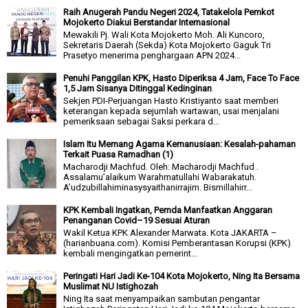
Raih Anugerah Pandu Negeri 2024, Tatakelola Pemkot
Mojokerto Diakui Berstandar Internasional
Mewakili Pj. Wali Kota Mojokerto Moh. Ali Kuncoro,
Sekretaris Daerah (Sekda) Kota Mojokerto Gaguk Tri
Prasetyo menerima penghargaan APN 2024...
Penuhi Panggilan KPK, Hasto Diperiksa 4 Jam, Face To Face
1,5 Jam Sisanya Ditinggal Kedinginan
Sekjen PDI-Perjuangan Hasto Kristiyanto saat memberi
keterangan kepada sejumlah wartawan, usai menjalani
pemeriksaan sebagai Saksi perkara d...
Islam Itu Memang Agama Kemanusiaan: Kesalah-pahaman
Terkait Puasa Ramadhan (1)
Macharodji Machfud. Oleh: Macharodji Machfud .
Assalamu’alaikum Warahmatullahi Wabarakatuh.
A’udzubillahiminasysyaithanirrajim. Bismillahirr...
KPK Kembali Ingatkan, Pemda Manfaatkan Anggaran
Penanganan Covid–19 Sesuai Aturan
Wakil Ketua KPK Alexander Marwata. Kota JAKARTA –
(harianbuana.com). Komisi Pemberantasan Korupsi (KPK)
kembali mengingatkan pemerint...
Peringati Hari Jadi Ke-104 Kota Mojokerto, Ning Ita Bersama
Muslimat NU Istighozah
Ning Ita saat menyampaikan sambutan pengantar