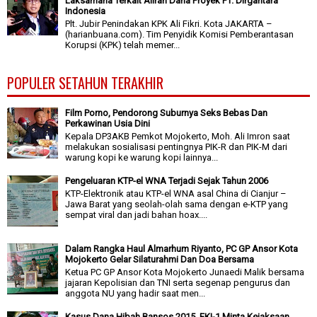
Laksamana Terkait Aliran Dana Proyek PT. Dirgantara
Indonesia
Plt. Jubir Penindakan KPK Ali Fikri. Kota JAKARTA –
(harianbuana.com). Tim Penyidik Komisi Pemberantasan
Korupsi (KPK) telah memer...
POPULER SETAHUN TERAKHIR
Film Porno, Pendorong Suburnya Seks Bebas Dan
Perkawinan Usia Dini
Kepala DP3AKB Pemkot Mojokerto, Moh. Ali Imron saat
melakukan sosialisasi pentingnya PIK-R dan PIK-M dari
warung kopi ke warung kopi lainnya...
Pengeluaran KTP-el WNA Terjadi Sejak Tahun 2006
KTP-Elektronik atau KTP-el WNA asal China di Cianjur –
Jawa Barat yang seolah-olah sama dengan e-KTP yang
sempat viral dan jadi bahan hoax....
Dalam Rangka Haul Almarhum Riyanto, PC GP Ansor Kota
Mojokerto Gelar Silaturahmi Dan Doa Bersama
Ketua PC GP Ansor Kota Mojokerto Junaedi Malik bersama
jajaran Kepolisian dan TNI serta segenap pengurus dan
anggota NU yang hadir saat men...
Kasus Dana Hibah Bansos 2015, FKI-1 Minta Kejaksaan