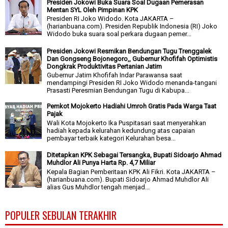
Presiden Jokowi Buka Suara Soal Dugaan Pemerasan
Mentan SYL Oleh Pimpinan KPK
Presiden RI Joko Widodo. Kota JAKARTA –
(harianbuana.com). Presiden Republik Indonesia (RI) Joko
Widodo buka suara soal perkara dugaan pemer...
Presiden Jokowi Resmikan Bendungan Tugu Trenggalek
Dan Gongseng Bojonegoro,, Gubernur Khofifah Optimistis
Dongkrak Produktivitas Pertanian Jatim
Gubernur Jatim Khofifah Indar Parawansa saat
mendampingi Presiden RI Joko Widodo menanda-tangani
Prasasti Peresmian Bendungan Tugu di Kabupa...
Pemkot Mojokerto Hadiahi Umroh Gratis Pada Warga Taat
Pajak
Wali Kota Mojokerto Ika Puspitasari saat menyerahkan
hadiah kepada kelurahan kedundung atas capaian
pembayar terbaik kategori Kelurahan besa...
Ditetapkan KPK Sebagai Tersangka, Bupati Sidoarjo Ahmad
Muhdlor Ali Punya Harta Rp. 4,7 Miliar
Kepala Bagian Pemberitaan KPK Ali Fikri. Kota JAKARTA –
(harianbuana.com). Bupati Sidoarjo Ahmad Muhdlor Ali
alias Gus Muhdlor tengah menjad...
POPULER SEBULAN TERAKHIR