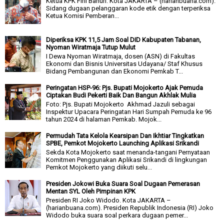
Ketua KPK Firli Bahuri. Kota JAKARTA – (harianbuana.com).
Sidang dugaan pelanggaran kode etik dengan terperiksa
Ketua Komisi Pemberan...
Diperiksa KPK 11,5 Jam Soal DID Kabupaten Tabanan,
Nyoman Wiratmaja Tutup Mulut
I Dewa Nyoman Wiratmaja, dosen (ASN) di Fakultas
Ekonomi dan Bisnis Universitas Udayana/ Staf Khusus
Bidang Pembangunan dan Ekonomi Pemkab T...
Peringatan HSP-96: Pjs. Bupati Mojokerto Ajak Pemuda
Ciptakan Budi Pekerti Baik Dan Bangun Akhlak Mulia
Foto: Pjs. Bupati Mojokerto Akhmad Jazuli sebagai
Inspektur Upacara Peringatan Hari Sumpah Pemuda ke 96
tahun 2024 di halaman Pemkab. Mojok...
Permudah Tata Kelola Kearsipan Dan Ikhtiar Tingkatkan
SPBE, Pemkot Mojokerto Launching Aplikasi Srikandi
Sekda Kota Mojokerto saat menanda-tangani Pernyataan
Komitmen Penggunakan Aplikasi Srikandi di lingkungan
Pemkot Mojokerto yang diikuti selu...
Presiden Jokowi Buka Suara Soal Dugaan Pemerasan
Mentan SYL Oleh Pimpinan KPK
Presiden RI Joko Widodo. Kota JAKARTA –
(harianbuana.com). Presiden Republik Indonesia (RI) Joko
Widodo buka suara soal perkara dugaan pemer...