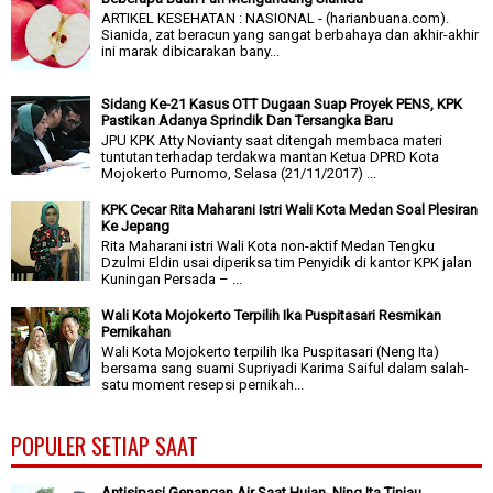
ARTIKEL KESEHATAN : NASIONAL - (harianbuana.com).
Sianida, zat beracun yang sangat berbahaya dan akhir-akhir
ini marak dibicarakan bany...
Sidang Ke-21 Kasus OTT Dugaan Suap Proyek PENS, KPK
Pastikan Adanya Sprindik Dan Tersangka Baru
JPU KPK Atty Novianty saat ditengah membaca materi
tuntutan terhadap terdakwa mantan Ketua DPRD Kota
Mojokerto Purnomo, Selasa (21/11/2017) ...
KPK Cecar Rita Maharani Istri Wali Kota Medan Soal Plesiran
Ke Jepang
Rita Maharani istri Wali Kota non-aktif Medan Tengku
Dzulmi Eldin usai diperiksa tim Penyidik di kantor KPK jalan
Kuningan Persada – ...
Wali Kota Mojokerto Terpilih Ika Puspitasari Resmikan
Pernikahan
Wali Kota Mojokerto terpilih Ika Puspitasari (Neng Ita)
bersama sang suami Supriyadi Karima Saiful dalam salah-
satu moment resepsi pernikah...
POPULER SETIAP SAAT
Antisipasi Genangan Air Saat Hujan, Ning Ita Tinjau