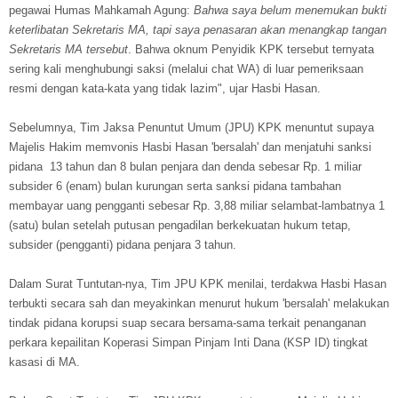
pegawai Humas Mahkamah Agung:
Bahwa saya belum menemukan bukti
keterlibatan Sekretaris MA, tapi saya penasaran akan menangkap tangan
Sekretaris MA tersebut
. Bahwa oknum Penyidik KPK tersebut ternyata
sering kali menghubungi saksi (melalui chat WA) di luar pemeriksaan
resmi dengan kata-kata yang tidak lazim", ujar Hasbi Hasan.
Sebelumnya, Tim Jaksa Penuntut Umum (JPU) KPK menuntut supaya
Majelis Hakim memvonis Hasbi Hasan 'bersalah' dan menjatuhi sanksi
pidana 13 tahun dan 8 bulan penjara dan denda sebesar Rp. 1 miliar
subsider 6 (enam) bulan kurungan serta sanksi pidana tambahan
membayar uang pengganti sebesar Rp. 3,88 miliar selambat-lambatnya 1
(satu) bulan setelah putusan pengadilan berkekuatan hukum tetap,
subsider (pengganti) pidana penjara 3 tahun.
Dalam Surat Tuntutan-nya, Tim JPU KPK menilai, terdakwa Hasbi Hasan
terbukti secara sah dan meyakinkan menurut hukum 'bersalah' melakukan
tindak pidana korupsi suap secara bersama-sama terkait penanganan
perkara kepailitan Koperasi Simpan Pinjam Inti Dana (KSP ID) tingkat
kasasi di MA.