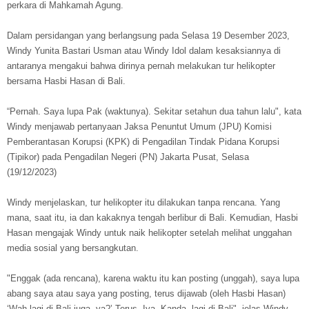
perkara di Mahkamah Agung.
Dalam persidangan yang berlangsung pada Selasa 19 Desember 2023,
Windy Yunita Bastari Usman atau Windy Idol dalam kesaksiannya di
antaranya mengakui bahwa dirinya pernah melakukan tur helikopter
bersama Hasbi Hasan di Bali.
“Pernah. Saya lupa Pak (waktunya). Sekitar setahun dua tahun lalu", kata
Windy menjawab pertanyaan Jaksa Penuntut Umum (JPU) Komisi
Pemberantasan Korupsi (KPK) di Pengadilan Tindak Pidana Korupsi
(Tipikor) pada Pengadilan Negeri (PN) Jakarta Pusat, Selasa
(19/12/2023)
Windy menjelaskan, tur helikopter itu dilakukan tanpa rencana. Yang
mana, saat itu, ia dan kakaknya tengah berlibur di Bali. Kemudian, Hasbi
Hasan mengajak Windy untuk naik helikopter setelah melihat unggahan
media sosial yang bersangkutan.
"Enggak (ada rencana), karena waktu itu kan posting (unggah), saya lupa
abang saya atau saya yang posting, terus dijawab (oleh Hasbi Hasan)
‘Wah lagi di Bali juga, ya?’ Terus, Iya, Kanda, lagi di Bali", jelas Windy