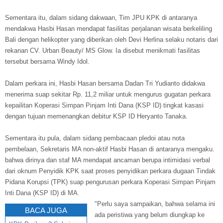
Sementara itu, dalam sidang dakwaan, Tim JPU KPK di antaranya
mendakwa Hasbi Hasan mendapat fasilitas perjalanan wisata berkeliling
Bali dengan helikopter yang diberikan oleh Devi Herlina selaku notaris dari
rekanan CV. Urban Beauty/ MS Glow. Ia disebut menikmati fasilitas
tersebut bersama Windy Idol.
Dalam perkara ini, Hasbi Hasan bersama Dadan Tri Yudianto didakwa
menerima suap sekitar Rp. 11,2 miliar untuk mengurus gugatan perkara
kepailitan Koperasi Simpan Pinjam Inti Dana (KSP ID) tingkat kasasi
dengan tujuan memenangkan debitur KSP ID Heryanto Tanaka.
Sementara itu pula, dalam sidang pembacaan pledoi atau nota
pembelaan, Sekretaris MA non-aktif Hasbi Hasan di antaranya mengaku.
bahwa dirinya dan staf MA mendapat ancaman berupa intimidasi verbal
dari oknum Penyidik KPK saat proses penyidikan perkara dugaan Tindak
Pidana Korupsi (TPK) suap pengurusan perkara Koperasi Simpan Pinjam
Inti Dana (KSP ID) di MA.
"Perlu saya sampaikan, bahwa selama ini
BACA JUGA
ada peristiwa yang belum diungkap ke