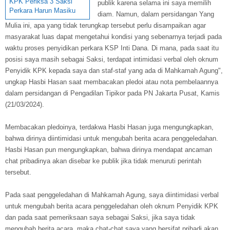
KPK Periksa 3 Saksi
publik karena selama ini saya memilih
Perkara Harun Masiku
diam. Namun, dalam persidangan Yang
Mulia ini, apa yang tidak terungkap tersebut perlu disampaikan agar
masyarakat luas dapat mengetahui kondisi yang sebenarnya terjadi pada
waktu proses penyidikan perkara KSP Inti Dana. Di mana, pada saat itu
posisi saya masih sebagai Saksi, terdapat intimidasi verbal oleh oknum
Penyidik KPK kepada saya dan staf-staf yang ada di Mahkamah Agung",
ungkap Hasbi Hasan saat membacakan pledoi atau nota pembelaannya
dalam persidangan di Pengadilan Tipikor pada PN Jakarta Pusat, Kamis
(21/03/2024).
Membacakan pledoinya, terdakwa Hasbi Hasan juga mengungkapkan,
bahwa dirinya diintimidasi untuk mengubah berita acara penggeledahan.
Hasbi Hasan pun mengungkapkan, bahwa dirinya mendapat ancaman
chat pribadinya akan disebar ke publik jika tidak menuruti perintah
tersebut.
Pada saat penggeledahan di Mahkamah Agung, saya diintimidasi verbal
untuk mengubah berita acara penggeledahan oleh oknum Penyidik KPK
dan pada saat pemeriksaan saya sebagai Saksi, jika saya tidak
mengubah berita acara, maka chat-chat saya yang bersifat pribadi akan