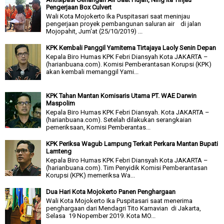
Pengerjaan Box Culvert
Wali Kota Mojokerto Ika Puspitasari saat meninjau
pengerjaan proyek pembangunan saluran air di jalan
Mojopahit, Jum'at (25/10/2019) ...
KPK Kembali Panggil Yamitema Tirtajaya Laoly Senin Depan
Kepala Biro Humas KPK Febri Diansyah Kota JAKARTA –
(harianbuana.com). Komisi Pemberantasan Korupsi (KPK)
akan kembali memanggil Yami...
KPK Tahan Mantan Komisaris Utama PT. WAE Darwin
Maspolim
Kepala Biro Humas KPK Febri Diansyah. Kota JAKARTA –
(harianbuana.com). Setelah dilakukan serangkaian
pemeriksaan, Komisi Pemberantas...
KPK Periksa Wagub Lampung Terkait Perkara Mantan Bupati
Lamteng
Kepala Biro Humas KPK Febri Diansyah Kota JAKARTA –
(harianbuana.com). Tim Penyidik Komisi Pemberantasan
Korupsi (KPK) memeriksa Wa...
Dua Hari Kota Mojokerto Panen Penghargaan
Wali Kota Mojokerto Ika Puspitasari saat menerima
penghargaan dari Mendagri Tito Karnavian di Jakarta,
Selasa 19 Nopember 2019. Kota MO...