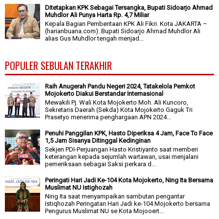
Ditetapkan KPK Sebagai Tersangka, Bupati Sidoarjo Ahmad
Muhdlor Ali Punya Harta Rp. 4,7 Miliar
Kepala Bagian Pemberitaan KPK Ali Fikri. Kota JAKARTA –
(harianbuana.com). Bupati Sidoarjo Ahmad Muhdlor Ali
alias Gus Muhdlor tengah menjad...
POPULER SEBULAN TERAKHIR
Raih Anugerah Pandu Negeri 2024, Tatakelola Pemkot
Mojokerto Diakui Berstandar Internasional
Mewakili Pj. Wali Kota Mojokerto Moh. Ali Kuncoro,
Sekretaris Daerah (Sekda) Kota Mojokerto Gaguk Tri
Prasetyo menerima penghargaan APN 2024...
Penuhi Panggilan KPK, Hasto Diperiksa 4 Jam, Face To Face
1,5 Jam Sisanya Ditinggal Kedinginan
Sekjen PDI-Perjuangan Hasto Kristiyanto saat memberi
keterangan kepada sejumlah wartawan, usai menjalani
pemeriksaan sebagai Saksi perkara d...
Peringati Hari Jadi Ke-104 Kota Mojokerto, Ning Ita Bersama
Muslimat NU Istighozah
Ning Ita saat menyampaikan sambutan pengantar
Istiqhozah Peringatan Hari Jadi ke-104 Mojokerto bersama
Pengurus Muslimat NU se Kota Mojooert...