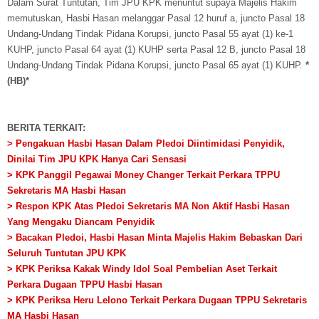
Dalam Surat Tuntutan, Tim JPU KPK menuntut supaya Majelis Hakim
memutuskan, Hasbi Hasan melanggar Pasal 12 huruf a, juncto Pasal 18
Undang-Undang Tindak Pidana Korupsi, juncto Pasal 55 ayat (1) ke-1
KUHP, juncto Pasal 64 ayat (1) KUHP serta Pasal 12 B, juncto Pasal 18
Undang-Undang Tindak Pidana Korupsi, juncto Pasal 65 ayat (1) KUHP.
*
(HB)*
BERITA TERKAIT:
> Pengakuan Hasbi Hasan Dalam Pledoi Diintimidasi Penyidik,
Dinilai Tim JPU KPK Hanya Cari Sensasi
> KPK Panggil Pegawai Money Changer Terkait Perkara TPPU
Sekretaris MA Hasbi Hasan
> Respon KPK Atas Pledoi Sekretaris MA Non Aktif Hasbi Hasan
Yang Mengaku Diancam Penyidik
> Bacakan Pledoi, Hasbi Hasan Minta Majelis Hakim Bebaskan Dari
Seluruh Tuntutan JPU KPK
> KPK Periksa Kakak Windy Idol Soal Pembelian Aset Terkait
Perkara Dugaan TPPU Hasbi Hasan
> KPK Periksa Heru Lelono Terkait Perkara Dugaan TPPU Sekretaris
MA Hasbi Hasan