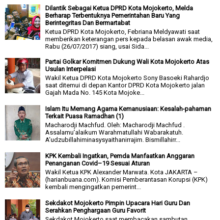
Dilantik Sebagai Ketua DPRD Kota Mojokerto, Melda
Berharap Terbentuknya Pemerintahan Baru Yang
Berintegritas Dan Bermartabat
Ketua DPRD Kota Mojokerto, Febriana Meldyawati saat
memberikan keterangan pers kepada belasan awak media,
Rabu (26/07/2017) siang, usai Sida...
Partai Golkar Komitmen Dukung Wali Kota Mojokerto Atas
Usulan Interpelasi
Wakil Ketua DPRD Kota Mojokerto Sony Basoeki Rahardjo
saat ditemui di depan Kantor DPRD Kota Mojokerto jalan
Gajah Mada No. 145 Kota Mojoke...
Islam Itu Memang Agama Kemanusiaan: Kesalah-pahaman
Terkait Puasa Ramadhan (1)
Macharodji Machfud. Oleh: Macharodji Machfud .
Assalamu’alaikum Warahmatullahi Wabarakatuh.
A’udzubillahiminasysyaithanirrajim. Bismillahirr...
KPK Kembali Ingatkan, Pemda Manfaatkan Anggaran
Penanganan Covid–19 Sesuai Aturan
Wakil Ketua KPK Alexander Marwata. Kota JAKARTA –
(harianbuana.com). Komisi Pemberantasan Korupsi (KPK)
kembali mengingatkan pemerint...
Sekdakot Mojokerto Pimpin Upacara Hari Guru Dan
Serahkan Penghargaan Guru Favorit
Sekdakot Mojokerto saat membacakan sambutan