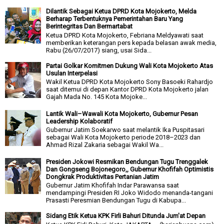
Dilantik Sebagai Ketua DPRD Kota Mojokerto, Melda
Berharap Terbentuknya Pemerintahan Baru Yang
Berintegritas Dan Bermartabat
Ketua DPRD Kota Mojokerto, Febriana Meldyawati saat
memberikan keterangan pers kepada belasan awak media,
Rabu (26/07/2017) siang, usai Sida...
Partai Golkar Komitmen Dukung Wali Kota Mojokerto Atas
Usulan Interpelasi
Wakil Ketua DPRD Kota Mojokerto Sony Basoeki Rahardjo
saat ditemui di depan Kantor DPRD Kota Mojokerto jalan
Gajah Mada No. 145 Kota Mojoke...
Lantik Wali–Wawali Kota Mojokerto, Gubernur Pesan
Leadership Kolaboratif
Gubernur Jatim Soekarwo saat melantik Ika Puspitasari
sebagai Wali Kota Mojokerto periode 2018–2023 dan
Ahmad Rizal Zakaria sebagai Wakil Wa...
Presiden Jokowi Resmikan Bendungan Tugu Trenggalek
Dan Gongseng Bojonegoro,, Gubernur Khofifah Optimistis
Dongkrak Produktivitas Pertanian Jatim
Gubernur Jatim Khofifah Indar Parawansa saat
mendampingi Presiden RI Joko Widodo menanda-tangani
Prasasti Peresmian Bendungan Tugu di Kabupa...
Sidang Etik Ketua KPK Firli Bahuri Ditunda Jum'at Depan