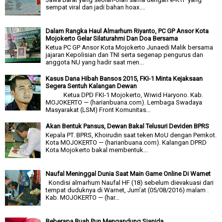
sempat viral dan jadi bahan hoax....
Dalam Rangka Haul Almarhum Riyanto, PC GP Ansor Kota
Mojokerto Gelar Silaturahmi Dan Doa Bersama
Ketua PC GP Ansor Kota Mojokerto Junaedi Malik bersama
jajaran Kepolisian dan TNI serta segenap pengurus dan
anggota NU yang hadir saat men...
Kasus Dana Hibah Bansos 2015, FKI-1 Minta Kejaksaan
Segera Sentuh Kalangan Dewan
Ketua DPD FKI-1 Mojokerto, Wiwid Haryono. Kab.
MOJOKERTO — (harianbuana.com). Lembaga Swadaya
Masyarakat (LSM) Front Komunitas...
Akan Bentuk Pansus, Dewan Bakal Telusuri Deviden BPRS
Kepala PT. BPRS, Khoirudin saat teken MoU dengan Pemkot.
Kota MOJOKERTO — (harianbuana.com). Kalangan DPRD
Kota Mojokerto bakal membentuk...
Naufal Meninggal Dunia Saat Main Game Online Di Warnet
Kondisi almarhum Naufal HF (18) sebelum dievakuasi dari
tempat duduknya di Warnet, Jum'at (05/08/2016) malam .
Kab. MOJOKERTO — (har...
Beberapa Buah Pun Mengandung Sianida