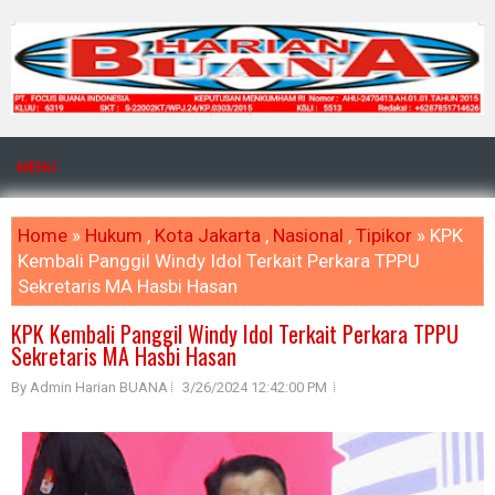
MENU
Home
»
Hukum
,
Kota Jakarta
,
Nasional
,
Tipikor
» KPK
Kembali Panggil Windy Idol Terkait Perkara TPPU
Sekretaris MA Hasbi Hasan
KPK Kembali Panggil Windy Idol Terkait Perkara TPPU
Sekretaris MA Hasbi Hasan
By Admin Harian BUANA
3/26/2024 12:42:00 PM