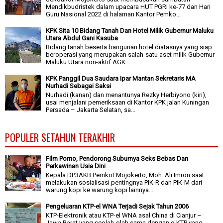
Mendikbudristek dalam upacara HUT PGRI ke-77 dan Hari
Guru Nasional 2022 di halaman Kantor Pemko...
KPK Sita 10 Bidang Tanah Dan Hotel Milik Gubernur Maluku
Utara Abdul Gani Kasuba
Bidang tanah beserta bangunan hotel diatasnya yang siap
beroperasi yang merupakan salah-satu aset milik Gubernur
Maluku Utara non-aktif AGK ...
KPK Panggil Dua Saudara Ipar Mantan Sekretaris MA
Nurhadi Sebagai Saksi
Nurhadi (kanan) dan menantunya Rezky Herbiyono (kiri),
usai menjalani pemeriksaan di Kantor KPK jalan Kuningan
Persada – Jakarta Selatan, sa...
POPULER SETAHUN TERAKHIR
Film Porno, Pendorong Suburnya Seks Bebas Dan
Perkawinan Usia Dini
Kepala DP3AKB Pemkot Mojokerto, Moh. Ali Imron saat
melakukan sosialisasi pentingnya PIK-R dan PIK-M dari
warung kopi ke warung kopi lainnya...
Pengeluaran KTP-el WNA Terjadi Sejak Tahun 2006
KTP-Elektronik atau KTP-el WNA asal China di Cianjur –
Jawa Barat yang seolah-olah sama dengan e-KTP yang