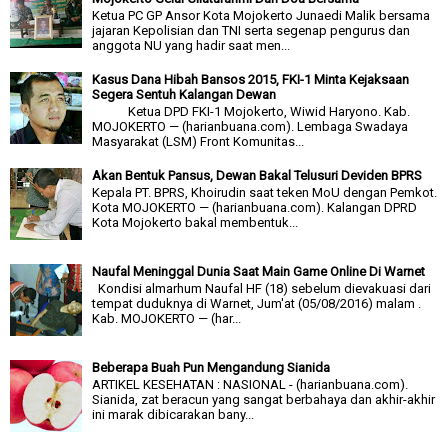
Ketua PC GP Ansor Kota Mojokerto Junaedi Malik bersama
jajaran Kepolisian dan TNI serta segenap pengurus dan
anggota NU yang hadir saat men...
Kasus Dana Hibah Bansos 2015, FKI-1 Minta Kejaksaan
Segera Sentuh Kalangan Dewan
Ketua DPD FKI-1 Mojokerto, Wiwid Haryono. Kab.
MOJOKERTO — (harianbuana.com). Lembaga Swadaya
Masyarakat (LSM) Front Komunitas...
Akan Bentuk Pansus, Dewan Bakal Telusuri Deviden BPRS
Kepala PT. BPRS, Khoirudin saat teken MoU dengan Pemkot.
Kota MOJOKERTO — (harianbuana.com). Kalangan DPRD
Kota Mojokerto bakal membentuk...
Naufal Meninggal Dunia Saat Main Game Online Di Warnet
Kondisi almarhum Naufal HF (18) sebelum dievakuasi dari
tempat duduknya di Warnet, Jum'at (05/08/2016) malam .
Kab. MOJOKERTO — (har...
Beberapa Buah Pun Mengandung Sianida
ARTIKEL KESEHATAN : NASIONAL - (harianbuana.com).
Sianida, zat beracun yang sangat berbahaya dan akhir-akhir
ini marak dibicarakan bany...