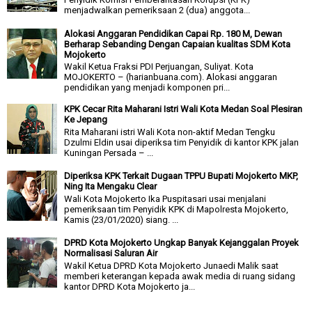
menjadwalkan pemeriksaan 2 (dua) anggota...
Alokasi Anggaran Pendidikan Capai Rp. 180 M, Dewan
Berharap Sebanding Dengan Capaian kualitas SDM Kota
Mojokerto
Wakil Ketua Fraksi PDI Perjuangan, Suliyat. Kota
MOJOKERTO – (harianbuana.com). Alokasi anggaran
pendidikan yang menjadi komponen pri...
KPK Cecar Rita Maharani Istri Wali Kota Medan Soal Plesiran
Ke Jepang
Rita Maharani istri Wali Kota non-aktif Medan Tengku
Dzulmi Eldin usai diperiksa tim Penyidik di kantor KPK jalan
Kuningan Persada – ...
Diperiksa KPK Terkait Dugaan TPPU Bupati Mojokerto MKP,
Ning Ita Mengaku Clear
Wali Kota Mojokerto Ika Puspitasari usai menjalani
pemeriksaan tim Penyidik KPK di Mapolresta Mojokerto,
Kamis (23/01/2020) siang. ...
DPRD Kota Mojokerto Ungkap Banyak Kejanggalan Proyek
Normalisasi Saluran Air
Wakil Ketua DPRD Kota Mojokerto Junaedi Malik saat
memberi keterangan kepada awak media di ruang sidang
kantor DPRD Kota Mojokerto ja...