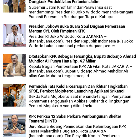
Dongkrak Produktivitas Pertanian Jatim
Gubernur Jatim Khofifah Indar Parawansa saat
mendampingi Presiden RI Joko Widodo menanda-tangani
Prasasti Peresmian Bendungan Tugu di Kabupa...
Presiden Jokowi Buka Suara Soal Dugaan Pemerasan
Mentan SYL Oleh Pimpinan KPK
Presiden RI Joko Widodo. Kota JAKARTA –
(harianbuana.com). Presiden Republik Indonesia (RI) Joko
Widodo buka suara soal perkara dugaan pemer...
Ditetapkan KPK Sebagai Tersangka, Bupati Sidoarjo Ahmad
Muhdlor Ali Punya Harta Rp. 4,7 Miliar
Kepala Bagian Pemberitaan KPK Ali Fikri. Kota JAKARTA –
(harianbuana.com). Bupati Sidoarjo Ahmad Muhdlor Ali
alias Gus Muhdlor tengah menjad...
Permudah Tata Kelola Kearsipan Dan Ikhtiar Tingkatkan
SPBE, Pemkot Mojokerto Launching Aplikasi Srikandi
Sekda Kota Mojokerto saat menanda-tangani Pernyataan
Komitmen Penggunakan Aplikasi Srikandi di lingkungan
Pemkot Mojokerto yang diikuti selu...
KPK Periksa 12 Saksi Perkara Pembangunan Shelter
Tsunami Di NTB
Juru Bicara Bidang Penindakan dan Kelembagaan KPK
Tessa Mahardhika Sugiarto. Kota JAKARTA –
(harianbuana.com). Tim Penyidik Komisi Pemberant...