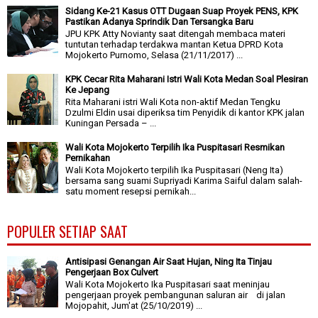
Sidang Ke-21 Kasus OTT Dugaan Suap Proyek PENS, KPK
Pastikan Adanya Sprindik Dan Tersangka Baru
JPU KPK Atty Novianty saat ditengah membaca materi
tuntutan terhadap terdakwa mantan Ketua DPRD Kota
Mojokerto Purnomo, Selasa (21/11/2017) ...
KPK Cecar Rita Maharani Istri Wali Kota Medan Soal Plesiran
Ke Jepang
Rita Maharani istri Wali Kota non-aktif Medan Tengku
Dzulmi Eldin usai diperiksa tim Penyidik di kantor KPK jalan
Kuningan Persada – ...
Wali Kota Mojokerto Terpilih Ika Puspitasari Resmikan
Pernikahan
Wali Kota Mojokerto terpilih Ika Puspitasari (Neng Ita)
bersama sang suami Supriyadi Karima Saiful dalam salah-
satu moment resepsi pernikah...
POPULER SETIAP SAAT
Antisipasi Genangan Air Saat Hujan, Ning Ita Tinjau
Pengerjaan Box Culvert
Wali Kota Mojokerto Ika Puspitasari saat meninjau
pengerjaan proyek pembangunan saluran air di jalan
Mojopahit, Jum'at (25/10/2019) ...