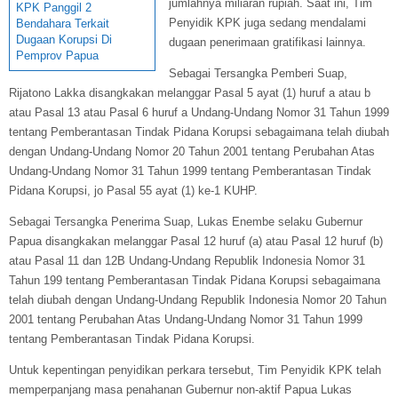
jumlahnya miliaran rupiah. Saat ini, Tim
KPK Panggil 2
Penyidik KPK juga sedang mendalami
Bendahara Terkait
Dugaan Korupsi Di
dugaan penerimaan gratifikasi lainnya.
Pemprov Papua
Sebagai Tersangka Pemberi Suap,
Rijatono Lakka disangkakan melanggar Pasal 5 ayat (1) huruf a atau b
atau Pasal 13 atau Pasal 6 huruf a Undang-Undang Nomor 31 Tahun 1999
tentang Pemberantasan Tindak Pidana Korupsi sebagaimana telah diubah
dengan Undang-Undang Nomor 20 Tahun 2001 tentang Perubahan Atas
Undang-Undang Nomor 31 Tahun 1999 tentang Pemberantasan Tindak
Pidana Korupsi, jo Pasal 55 ayat (1) ke-1 KUHP.
Sebagai Tersangka Penerima Suap, Lukas Enembe selaku Gubernur
Papua disangkakan melanggar Pasal 12 huruf (a) atau Pasal 12 huruf (b)
atau Pasal 11 dan 12B Undang-Undang Republik Indonesia Nomor 31
Tahun 199 tentang Pemberantasan Tindak Pidana Korupsi sebagaimana
telah diubah dengan Undang-Undang Republik Indonesia Nomor 20 Tahun
2001 tentang Perubahan Atas Undang-Undang Nomor 31 Tahun 1999
tentang Pemberantasan Tindak Pidana Korupsi.
Untuk kepentingan penyidikan perkara tersebut, Tim Penyidik KPK telah
memperpanjang masa penahanan Gubernur non-aktif Papua Lukas