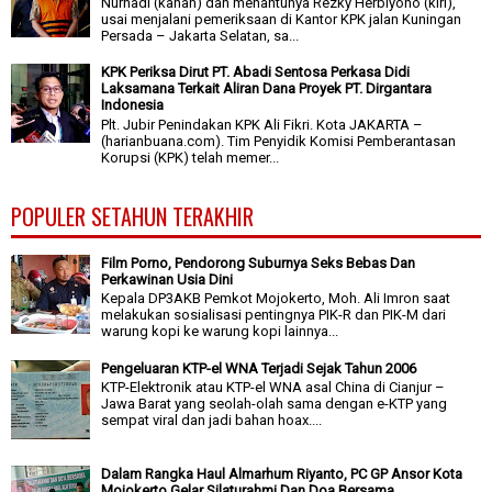
Nurhadi (kanan) dan menantunya Rezky Herbiyono (kiri),
usai menjalani pemeriksaan di Kantor KPK jalan Kuningan
Persada – Jakarta Selatan, sa...
KPK Periksa Dirut PT. Abadi Sentosa Perkasa Didi
Laksamana Terkait Aliran Dana Proyek PT. Dirgantara
Indonesia
Plt. Jubir Penindakan KPK Ali Fikri. Kota JAKARTA –
(harianbuana.com). Tim Penyidik Komisi Pemberantasan
Korupsi (KPK) telah memer...
POPULER SETAHUN TERAKHIR
Film Porno, Pendorong Suburnya Seks Bebas Dan
Perkawinan Usia Dini
Kepala DP3AKB Pemkot Mojokerto, Moh. Ali Imron saat
melakukan sosialisasi pentingnya PIK-R dan PIK-M dari
warung kopi ke warung kopi lainnya...
Pengeluaran KTP-el WNA Terjadi Sejak Tahun 2006
KTP-Elektronik atau KTP-el WNA asal China di Cianjur –
Jawa Barat yang seolah-olah sama dengan e-KTP yang
sempat viral dan jadi bahan hoax....
Dalam Rangka Haul Almarhum Riyanto, PC GP Ansor Kota
Mojokerto Gelar Silaturahmi Dan Doa Bersama