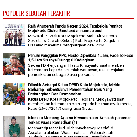
POPULER SEBULAN TERAKHIR
Raih Anugerah Pandu Negeri 2024, Tatakelola Pemkot
Mojokerto Diakui Berstandar Internasional
Mewakili Pj. Wali Kota Mojokerto Moh. Ali Kuncoro,
Sekretaris Daerah (Sekda) Kota Mojokerto Gaguk Tri
Prasetyo menerima penghargaan APN 2024...
Penuhi Panggilan KPK, Hasto Diperiksa 4 Jam, Face To Face
1,5 Jam Sisanya Ditinggal Kedinginan
Sekjen PDI-Perjuangan Hasto Kristiyanto saat memberi
keterangan kepada sejumlah wartawan, usai menjalani
pemeriksaan sebagai Saksi perkara d...
Dilantik Sebagai Ketua DPRD Kota Mojokerto, Melda
Berharap Terbentuknya Pemerintahan Baru Yang
Berintegritas Dan Bermartabat
Ketua DPRD Kota Mojokerto, Febriana Meldyawati saat
memberikan keterangan pers kepada belasan awak media,
Rabu (26/07/2017) siang, usai Sida...
Islam Itu Memang Agama Kemanusiaan: Kesalah-pahaman
Terkait Puasa Ramadhan (1)
Macharodji Machfud. Oleh: Macharodji Machfud .
Assalamu’alaikum Warahmatullahi Wabarakatuh.