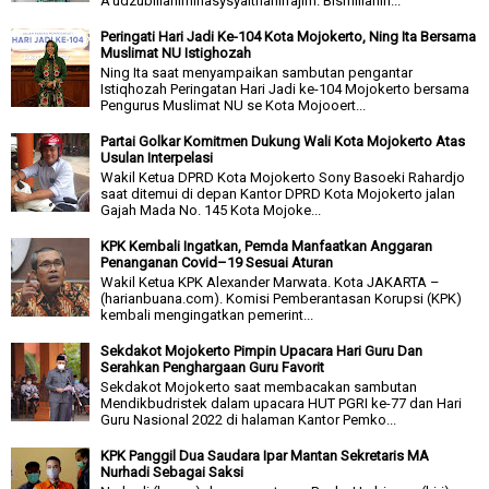
A’udzubillahiminasysyaithanirrajim. Bismillahirr...
Peringati Hari Jadi Ke-104 Kota Mojokerto, Ning Ita Bersama
Muslimat NU Istighozah
Ning Ita saat menyampaikan sambutan pengantar
Istiqhozah Peringatan Hari Jadi ke-104 Mojokerto bersama
Pengurus Muslimat NU se Kota Mojooert...
Partai Golkar Komitmen Dukung Wali Kota Mojokerto Atas
Usulan Interpelasi
Wakil Ketua DPRD Kota Mojokerto Sony Basoeki Rahardjo
saat ditemui di depan Kantor DPRD Kota Mojokerto jalan
Gajah Mada No. 145 Kota Mojoke...
KPK Kembali Ingatkan, Pemda Manfaatkan Anggaran
Penanganan Covid–19 Sesuai Aturan
Wakil Ketua KPK Alexander Marwata. Kota JAKARTA –
(harianbuana.com). Komisi Pemberantasan Korupsi (KPK)
kembali mengingatkan pemerint...
Sekdakot Mojokerto Pimpin Upacara Hari Guru Dan
Serahkan Penghargaan Guru Favorit
Sekdakot Mojokerto saat membacakan sambutan
Mendikbudristek dalam upacara HUT PGRI ke-77 dan Hari
Guru Nasional 2022 di halaman Kantor Pemko...
KPK Panggil Dua Saudara Ipar Mantan Sekretaris MA
Nurhadi Sebagai Saksi