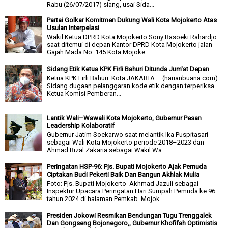
Rabu (26/07/2017) siang, usai Sida...
Partai Golkar Komitmen Dukung Wali Kota Mojokerto Atas
Usulan Interpelasi
Wakil Ketua DPRD Kota Mojokerto Sony Basoeki Rahardjo
saat ditemui di depan Kantor DPRD Kota Mojokerto jalan
Gajah Mada No. 145 Kota Mojoke...
Sidang Etik Ketua KPK Firli Bahuri Ditunda Jum'at Depan
Ketua KPK Firli Bahuri. Kota JAKARTA – (harianbuana.com).
Sidang dugaan pelanggaran kode etik dengan terperiksa
Ketua Komisi Pemberan...
Lantik Wali–Wawali Kota Mojokerto, Gubernur Pesan
Leadership Kolaboratif
Gubernur Jatim Soekarwo saat melantik Ika Puspitasari
sebagai Wali Kota Mojokerto periode 2018–2023 dan
Ahmad Rizal Zakaria sebagai Wakil Wa...
Peringatan HSP-96: Pjs. Bupati Mojokerto Ajak Pemuda
Ciptakan Budi Pekerti Baik Dan Bangun Akhlak Mulia
Foto: Pjs. Bupati Mojokerto Akhmad Jazuli sebagai
Inspektur Upacara Peringatan Hari Sumpah Pemuda ke 96
tahun 2024 di halaman Pemkab. Mojok...
Presiden Jokowi Resmikan Bendungan Tugu Trenggalek
Dan Gongseng Bojonegoro,, Gubernur Khofifah Optimistis