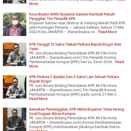
More
Koordinator MAKI Boyamin Saiman Kembali Penuhi
Panggilan Tim Penyidik KPK
Boyamin Saiman saat ditemui di Gedung Merah Putih KPK
jalan Kuningan Persada – Jakarta Selatan, Selasa 17 Mei
2022 Kota JAKARTA – (harianbuana.co…
Read More
KPK Panggil 12 Saksi Terkait Perkara Bupati Bogor Ade
Yasin
Plt. Juru Bicara Bidang Penindakan KPK Ali Fikri.Kota
JAKARTA – (harianbuana.com).Tim Penyidik Komisi
Pemberantasan Korupsi (KPK) hari ini, Senin 30 M…
Read
More
KPK Periksa 2 Ajudan Dan 3 Saksi Lain Terkait Perkara
Bupati Bogor
Plt. Juru Bicara Bidang Penindakan KPK Ali Fikri.Kota
JAKARTA – (harianbuana.com).Tim Penyidik Komisi
Pemberantasan Korupsi (KPK) pada Jum'at 27 Mei 2…
Read More
Benarkan Pemanggilan, KPK Minta Boyamin Terus-terang
Soal Dugaan Aliran Korupsi
Plt. Juru Bicara Bidang Penindakan KPK Ali Fikri.Kota
JAKARTA – (harianbuana.com).Komisi Pemberantasan
Korupsi (KPK) membenarkan pikaknya kembali mema…