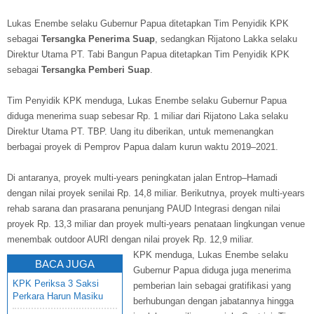
Lukas Enembe selaku Gubernur Papua ditetapkan Tim Penyidik KPK
sebagai
Tersangka Penerima Suap
, sedangkan Rijatono Lakka selaku
Direktur Utama PT. Tabi Bangun Papua ditetapkan Tim Penyidik KPK
sebagai
Tersangka Pemberi Suap
.
Tim Penyidik KPK menduga, Lukas Enembe selaku Gubernur Papua
diduga menerima suap sebesar Rp. 1 miliar dari Rijatono Laka selaku
Direktur Utama PT. TBP. Uang itu diberikan, untuk memenangkan
berbagai proyek di Pemprov Papua dalam kurun waktu 2019–2021.
Di antaranya, proyek multi-years peningkatan jalan Entrop–Hamadi
dengan nilai proyek senilai Rp. 14,8 miliar. Berikutnya, proyek multi-years
rehab sarana dan prasarana penunjang PAUD Integrasi dengan nilai
proyek Rp. 13,3 miliar dan proyek multi-years penataan lingkungan venue
menembak outdoor AURI dengan nilai proyek Rp. 12,9 miliar.
KPK menduga, Lukas Enembe selaku
BACA JUGA
Gubernur Papua diduga juga menerima
KPK Periksa 3 Saksi
pemberian lain sebagai gratifikasi yang
Perkara Harun Masiku
berhubungan dengan jabatannya hingga