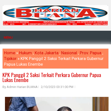
MENU
Home
»
Hukum
,
Kota Jakarta
,
Nasional
,
Prov. Papua
,
Tipikor
» KPK Panggil 2 Saksi Terkait Perkara Gubernur
Papua Lukas Enembe
KPK Panggil 2 Saksi Terkait Perkara Gubernur Papua
Lukas Enembe
By Admin Harian BUANA
2/10/2023 03:31:00 PM