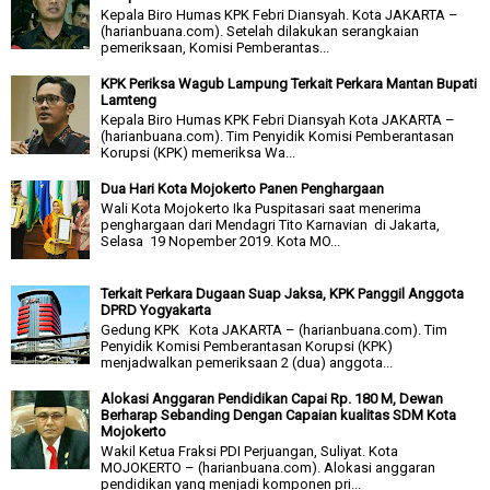
Kepala Biro Humas KPK Febri Diansyah. Kota JAKARTA –
(harianbuana.com). Setelah dilakukan serangkaian
pemeriksaan, Komisi Pemberantas...
KPK Periksa Wagub Lampung Terkait Perkara Mantan Bupati
Lamteng
Kepala Biro Humas KPK Febri Diansyah Kota JAKARTA –
(harianbuana.com). Tim Penyidik Komisi Pemberantasan
Korupsi (KPK) memeriksa Wa...
Dua Hari Kota Mojokerto Panen Penghargaan
Wali Kota Mojokerto Ika Puspitasari saat menerima
penghargaan dari Mendagri Tito Karnavian di Jakarta,
Selasa 19 Nopember 2019. Kota MO...
Terkait Perkara Dugaan Suap Jaksa, KPK Panggil Anggota
DPRD Yogyakarta
Gedung KPK Kota JAKARTA – (harianbuana.com). Tim
Penyidik Komisi Pemberantasan Korupsi (KPK)
menjadwalkan pemeriksaan 2 (dua) anggota...
Alokasi Anggaran Pendidikan Capai Rp. 180 M, Dewan
Berharap Sebanding Dengan Capaian kualitas SDM Kota
Mojokerto
Wakil Ketua Fraksi PDI Perjuangan, Suliyat. Kota
MOJOKERTO – (harianbuana.com). Alokasi anggaran
pendidikan yang menjadi komponen pri...