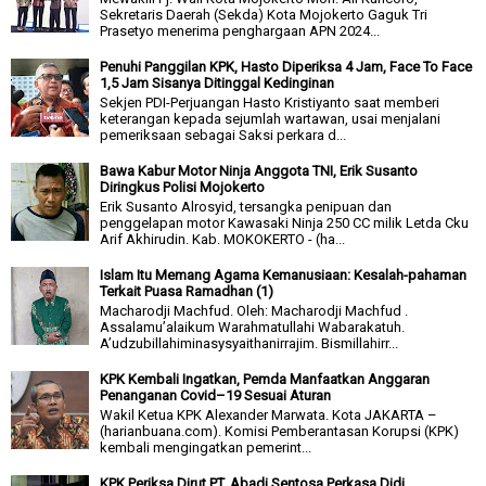
Sekretaris Daerah (Sekda) Kota Mojokerto Gaguk Tri
Prasetyo menerima penghargaan APN 2024...
Penuhi Panggilan KPK, Hasto Diperiksa 4 Jam, Face To Face
1,5 Jam Sisanya Ditinggal Kedinginan
Sekjen PDI-Perjuangan Hasto Kristiyanto saat memberi
keterangan kepada sejumlah wartawan, usai menjalani
pemeriksaan sebagai Saksi perkara d...
Bawa Kabur Motor Ninja Anggota TNI, Erik Susanto
Diringkus Polisi Mojokerto
Erik Susanto Alrosyid, tersangka penipuan dan
penggelapan motor Kawasaki Ninja 250 CC milik Letda Cku
Arif Akhirudin. Kab. MOKOKERTO - (ha...
Islam Itu Memang Agama Kemanusiaan: Kesalah-pahaman
Terkait Puasa Ramadhan (1)
Macharodji Machfud. Oleh: Macharodji Machfud .
Assalamu’alaikum Warahmatullahi Wabarakatuh.
A’udzubillahiminasysyaithanirrajim. Bismillahirr...
KPK Kembali Ingatkan, Pemda Manfaatkan Anggaran
Penanganan Covid–19 Sesuai Aturan
Wakil Ketua KPK Alexander Marwata. Kota JAKARTA –
(harianbuana.com). Komisi Pemberantasan Korupsi (KPK)
kembali mengingatkan pemerint...
KPK Periksa Dirut PT. Abadi Sentosa Perkasa Didi