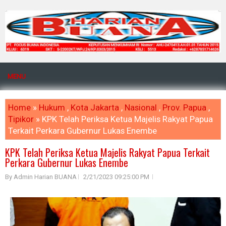
MENU
Home
»
Hukum
,
Kota Jakarta
,
Nasional
,
Prov. Papua
,
Tipikor
» KPK Telah Periksa Ketua Majelis Rakyat Papua
Terkait Perkara Gubernur Lukas Enembe
KPK Telah Periksa Ketua Majelis Rakyat Papua Terkait
Perkara Gubernur Lukas Enembe
By Admin Harian BUANA
2/21/2023 09:25:00 PM