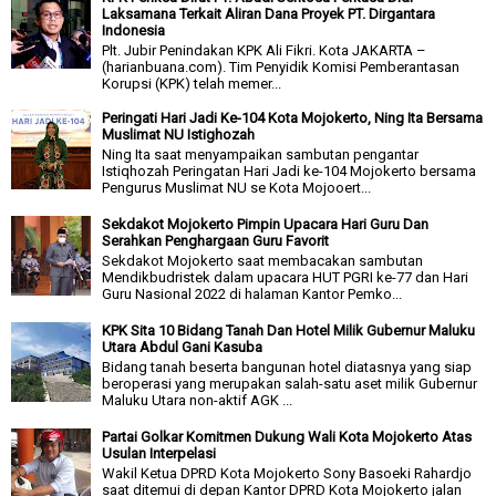
Laksamana Terkait Aliran Dana Proyek PT. Dirgantara
Indonesia
Plt. Jubir Penindakan KPK Ali Fikri. Kota JAKARTA –
(harianbuana.com). Tim Penyidik Komisi Pemberantasan
Korupsi (KPK) telah memer...
Peringati Hari Jadi Ke-104 Kota Mojokerto, Ning Ita Bersama
Muslimat NU Istighozah
Ning Ita saat menyampaikan sambutan pengantar
Istiqhozah Peringatan Hari Jadi ke-104 Mojokerto bersama
Pengurus Muslimat NU se Kota Mojooert...
Sekdakot Mojokerto Pimpin Upacara Hari Guru Dan
Serahkan Penghargaan Guru Favorit
Sekdakot Mojokerto saat membacakan sambutan
Mendikbudristek dalam upacara HUT PGRI ke-77 dan Hari
Guru Nasional 2022 di halaman Kantor Pemko...
KPK Sita 10 Bidang Tanah Dan Hotel Milik Gubernur Maluku
Utara Abdul Gani Kasuba
Bidang tanah beserta bangunan hotel diatasnya yang siap
beroperasi yang merupakan salah-satu aset milik Gubernur
Maluku Utara non-aktif AGK ...
Partai Golkar Komitmen Dukung Wali Kota Mojokerto Atas
Usulan Interpelasi
Wakil Ketua DPRD Kota Mojokerto Sony Basoeki Rahardjo
saat ditemui di depan Kantor DPRD Kota Mojokerto jalan