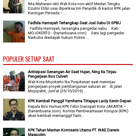
Rita Maharani istri Wali Kota non-aktif Medan Tengku
Dzulmi Eldin usai diperiksa tim Penyidik di kantor KPK jalan
Kuningan Persada – ...
Fadhila Hamsyah Tertangkap Saat Jual Sabu Di SPBU
Fadhila Hamsyah, tersangka pengedar sabu . Kab.
MOJOKERTO - (harianbuana.com). Satu lagi pengedar
Narkoba diwilayah hukum Polres ...
POPULER SETIAP SAAT
Antisipasi Genangan Air Saat Hujan, Ning Ita Tinjau
Pengerjaan Box Culvert
Wali Kota Mojokerto Ika Puspitasari saat meninjau
pengerjaan proyek pembangunan saluran air di jalan
Mojopahit, Jum'at (25/10/2019) ...
KPK Kembali Panggil Yamitema Tirtajaya Laoly Senin Depan
Kepala Biro Humas KPK Febri Diansyah Kota JAKARTA –
(harianbuana.com). Komisi Pemberantasan Korupsi (KPK)
akan kembali memanggil Yami...
KPK Tahan Mantan Komisaris Utama PT. WAE Darwin
Maspolim