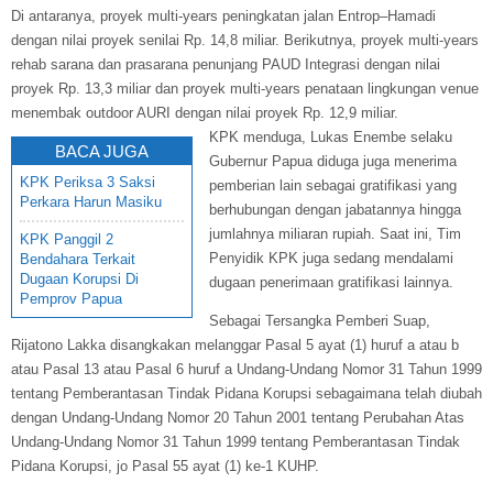
Di antaranya, proyek multi-years peningkatan jalan Entrop–Hamadi
dengan nilai proyek senilai Rp. 14,8 miliar. Berikutnya, proyek multi-years
rehab sarana dan prasarana penunjang PAUD Integrasi dengan nilai
proyek Rp. 13,3 miliar dan proyek multi-years penataan lingkungan venue
menembak outdoor AURI dengan nilai proyek Rp. 12,9 miliar.
KPK menduga, Lukas Enembe selaku
BACA JUGA
Gubernur Papua diduga juga menerima
KPK Periksa 3 Saksi
pemberian lain sebagai gratifikasi yang
Perkara Harun Masiku
berhubungan dengan jabatannya hingga
jumlahnya miliaran rupiah. Saat ini, Tim
KPK Panggil 2
Penyidik KPK juga sedang mendalami
Bendahara Terkait
Dugaan Korupsi Di
dugaan penerimaan gratifikasi lainnya.
Pemprov Papua
Sebagai Tersangka Pemberi Suap,
Rijatono Lakka disangkakan melanggar Pasal 5 ayat (1) huruf a atau b
atau Pasal 13 atau Pasal 6 huruf a Undang-Undang Nomor 31 Tahun 1999
tentang Pemberantasan Tindak Pidana Korupsi sebagaimana telah diubah
dengan Undang-Undang Nomor 20 Tahun 2001 tentang Perubahan Atas
Undang-Undang Nomor 31 Tahun 1999 tentang Pemberantasan Tindak
Pidana Korupsi, jo Pasal 55 ayat (1) ke-1 KUHP.