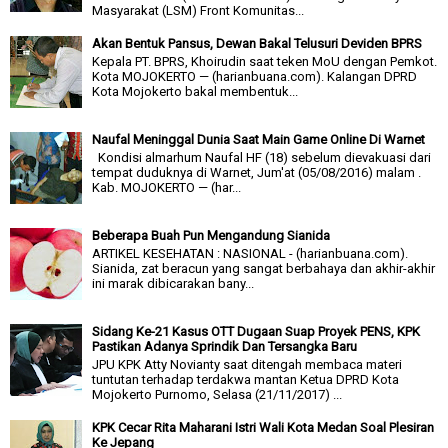
Masyarakat (LSM) Front Komunitas...
Akan Bentuk Pansus, Dewan Bakal Telusuri Deviden BPRS
Kepala PT. BPRS, Khoirudin saat teken MoU dengan Pemkot.
Kota MOJOKERTO — (harianbuana.com). Kalangan DPRD
Kota Mojokerto bakal membentuk...
Naufal Meninggal Dunia Saat Main Game Online Di Warnet
Kondisi almarhum Naufal HF (18) sebelum dievakuasi dari
tempat duduknya di Warnet, Jum'at (05/08/2016) malam .
Kab. MOJOKERTO — (har...
Beberapa Buah Pun Mengandung Sianida
ARTIKEL KESEHATAN : NASIONAL - (harianbuana.com).
Sianida, zat beracun yang sangat berbahaya dan akhir-akhir
ini marak dibicarakan bany...
Sidang Ke-21 Kasus OTT Dugaan Suap Proyek PENS, KPK
Pastikan Adanya Sprindik Dan Tersangka Baru
JPU KPK Atty Novianty saat ditengah membaca materi
tuntutan terhadap terdakwa mantan Ketua DPRD Kota
Mojokerto Purnomo, Selasa (21/11/2017) ...
KPK Cecar Rita Maharani Istri Wali Kota Medan Soal Plesiran
Ke Jepang