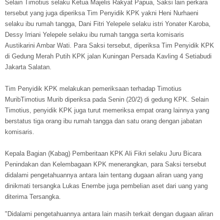
Selain Timotius selaku Ketua Majelis Rakyat Papua, Saksi lain perkara
tersebut yang juga diperiksa Tim Penyidik KPK yakni Heni Nurhaeni
selaku ibu rumah tangga, Dani Fitri Yelepele selaku istri Yonater Karoba,
Dessy Irriani Yelepele selaku ibu rumah tangga serta komisaris
Austikarini Ambar Wati. Para Saksi tersebut, diperiksa Tim Penyidik KPK
di Gedung Merah Putih KPK jalan Kuningan Persada Kavling 4 Setiabudi
Jakarta Salatan.
Tim Penyidik KPK melakukan pemeriksaan terhadap Timotius
MuribTimotius Murib diperiksa pada Senin (20/2) di gedung KPK. Selain
Timotius, penyidik KPK juga turut memeriksa empat orang lainnya yang
berstatus tiga orang ibu rumah tangga dan satu orang dengan jabatan
komisaris.
Kepala Bagian (Kabag) Pemberitaan KPK Ali Fikri selaku Juru Bicara
Penindakan dan Kelembagaan KPK menerangkan, para Saksi tersebut
didalami pengetahuannya antara lain tentang dugaan aliran uang yang
dinikmati tersangka Lukas Enembe juga pembelian aset dari uang yang
diterima Tersangka.
"Didalami pengetahuannya antara lain masih terkait dengan dugaan aliran