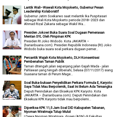
Lantik Wali–Wawali Kota Mojokerto, Gubernur Pesan
Leadership Kolaboratif
Gubernur Jatim Soekarwo saat melantik Ika Puspitasari
sebagai Wali Kota Mojokerto periode 2018–2023 dan
Ahmad Rizal Zakaria sebagai Wakil Wa...
Presiden Jokowi Buka Suara Soal Dugaan Pemerasan
Mentan SYL Oleh Pimpinan KPK
Presiden RI Joko Widodo. Kota JAKARTA –
(harianbuana.com). Presiden Republik Indonesia (RI) Joko
Widodo buka suara soal perkara dugaan pemer...
Percantik Wajah Kota Mojokerto, DLH Konsentrasi
Pembenahan Taman Publik
Taman ditengah jalan sepanjang jalan Gajah Mada - jalan
Pahlawan yang tengah dibenahi, Selasa (07/11/2017) siang
Suasana taman di Perum Mage...
Soal Buka-bukaan Penyelidikan Perkara Formula E, Karyoto:
Saya Tidak Mau Berpolemik, Saat Ini Belum Ada Tersangka
Deputi Penindakan dan Eksekusi KPK Karyoto. Kota
JAKARTA – (harianbuana.com). Deputi Penindakan dan
Eksekusi KPK Karyoto tidak mau berpolemi...
Diperiksa KPK 11,5 Jam Soal DID Kabupaten Tabanan,
Nyoman Wiratmaja Tutup Mulut
I Dewa Nyoman Wiratmaja, dosen (ASN) di Fakultas