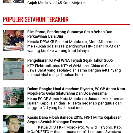
Gajah Mada No. 145 Kota Mojoke...
POPULER SETAHUN TERAKHIR
Film Porno, Pendorong Suburnya Seks Bebas Dan
Perkawinan Usia Dini
Kepala DP3AKB Pemkot Mojokerto, Moh. Ali Imron saat
melakukan sosialisasi pentingnya PIK-R dan PIK-M dari
warung kopi ke warung kopi lainnya...
Pengeluaran KTP-el WNA Terjadi Sejak Tahun 2006
KTP-Elektronik atau KTP-el WNA asal China di Cianjur –
Jawa Barat yang seolah-olah sama dengan e-KTP yang
sempat viral dan jadi bahan hoax....
Dalam Rangka Haul Almarhum Riyanto, PC GP Ansor Kota
Mojokerto Gelar Silaturahmi Dan Doa Bersama
Ketua PC GP Ansor Kota Mojokerto Junaedi Malik bersama
jajaran Kepolisian dan TNI serta segenap pengurus dan
anggota NU yang hadir saat men...
Kasus Dana Hibah Bansos 2015, FKI-1 Minta Kejaksaan
Segera Sentuh Kalangan Dewan
Ketua DPD FKI-1 Mojokerto, Wiwid Haryono. Kab.
MOJOKERTO — (harianbuana.com). Lembaga Swadaya