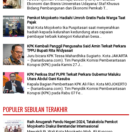
Ekonomi dan Bisnis Universitas Udayana/ Staf Khusus
Bidang Pembangunan dan Ekonomi Pemkab T...
Pemkot Mojokerto Hadiahi Umroh Gratis Pada Warga Taat
Pajak
Wali Kota Mojokerto Ika Puspitasari saat menyerahkan
hadiah kepada kelurahan kedundung atas capaian
pembayar terbaik kategori Kelurahan besa...
KPK Kembali Panggil Pengusaha Said Amin Terkait Perkara
TPPU Bupati Rita Widyasari
Juru bicara KPK Tessa Mahardhika Sugiarto. Kota JAKARTA
– (harianbuana.com). Tim Penyidik Komisi Pemberantasan
Korupsi (KPK) pada Kamis 27 J...
KPK Periksa Staf PUPR Terkait Perkara Gubernur Maluku
Utara Abdul Gani Kasuba
Kepala Bagian Pemberitaan KPK Ali Fikri. Kota MOJOKERTO
– (harianbuana.com). Tim Penyidik Komisi Pemberantasan
Korupsi (KPK) pada Rabu 07 Fe...
POPULER SEBULAN TERAKHIR
Raih Anugerah Pandu Negeri 2024, Tatakelola Pemkot
Mojokerto Diakui Berstandar Internasional
Mewakili Pj. Wali Kota Mojokerto Moh. Ali Kuncoro,