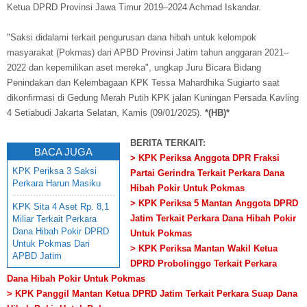
Ketua DPRD Provinsi Jawa Timur 2019–2024 Achmad Iskandar.
"Saksi didalami terkait pengurusan dana hibah untuk kelompok
masyarakat (Pokmas) dari APBD Provinsi Jatim tahun anggaran 2021–
2022 dan kepemilikan aset mereka", ungkap Juru Bicara Bidang
Penindakan dan Kelembagaan KPK Tessa Mahardhika Sugiarto saat
dikonfirmasi di Gedung Merah Putih KPK jalan Kuningan Persada Kavling
4 Setiabudi Jakarta Selatan, Kamis (09/01/2025).
*(HB)*
BERITA TERKAIT:
BACA JUGA
> KPK Periksa Anggota DPR Fraksi
KPK Periksa 3 Saksi
Partai Gerindra Terkait Perkara Dana
Perkara Harun Masiku
Hibah Pokir Untuk Pokmas
> KPK Periksa 5 Mantan Anggota DPRD
KPK Sita 4 Aset Rp. 8,1
Jatim Terkait Perkara Dana Hibah Pokir
Miliar Terkait Perkara
Dana Hibah Pokir DPRD
Untuk Pokmas
Untuk Pokmas Dari
> KPK Periksa Mantan Wakil Ketua
APBD Jatim
DPRD Probolinggo Terkait Perkara
Dana Hibah Pokir Untuk Pokmas
> KPK Panggil Mantan Ketua DPRD Jatim Terkait Perkara Suap Dana