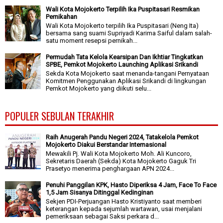
Wali Kota Mojokerto Terpilih Ika Puspitasari Resmikan
Pernikahan
Wali Kota Mojokerto terpilih Ika Puspitasari (Neng Ita)
bersama sang suami Supriyadi Karima Saiful dalam salah-
satu moment resepsi pernikah...
Permudah Tata Kelola Kearsipan Dan Ikhtiar Tingkatkan
SPBE, Pemkot Mojokerto Launching Aplikasi Srikandi
Sekda Kota Mojokerto saat menanda-tangani Pernyataan
Komitmen Penggunakan Aplikasi Srikandi di lingkungan
Pemkot Mojokerto yang diikuti selu...
POPULER SEBULAN TERAKHIR
Raih Anugerah Pandu Negeri 2024, Tatakelola Pemkot
Mojokerto Diakui Berstandar Internasional
Mewakili Pj. Wali Kota Mojokerto Moh. Ali Kuncoro,
Sekretaris Daerah (Sekda) Kota Mojokerto Gaguk Tri
Prasetyo menerima penghargaan APN 2024...
Penuhi Panggilan KPK, Hasto Diperiksa 4 Jam, Face To Face
1,5 Jam Sisanya Ditinggal Kedinginan
Sekjen PDI-Perjuangan Hasto Kristiyanto saat memberi
keterangan kepada sejumlah wartawan, usai menjalani
pemeriksaan sebagai Saksi perkara d...