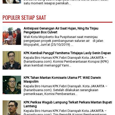
satu moment resepsi pernikah...
POPULER SETIAP SAAT
Antisipasi Genangan Air Saat Hujan, Ning Ita Tinjau
Pengerjaan Box Culvert
Wali Kota Mojokerto Ika Puspitasari saat meninjau
pengerjaan proyek pembangunan saluran air di jalan
Mojopahit, Jum'at (25/10/2019) ...
KPK Kembali Panggil Yamitema Tirtajaya Laoly Senin Depan
Kepala Biro Humas KPK Febri Diansyah Kota JAKARTA –
(harianbuana.com). Komisi Pemberantasan Korupsi (KPK)
akan kembali memanggil Yami...
KPK Tahan Mantan Komisaris Utama PT. WAE Darwin
Maspolim
Kepala Biro Humas KPK Febri Diansyah. Kota JAKARTA –
(harianbuana.com). Setelah dilakukan serangkaian
pemeriksaan, Komisi Pemberantas...
KPK Periksa Wagub Lampung Terkait Perkara Mantan Bupati
Lamteng
Kepala Biro Humas KPK Febri Diansyah Kota JAKARTA –
(harianbuana.com). Tim Penyidik Komisi Pemberantasan