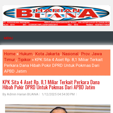
MENU
Home
»
Hukum
,
Kota Jakarta
,
Nasional
,
Prov. Jawa
Timur
,
Tipikor
» KPK Sita 4 Aset Rp. 8,1 Miliar Terkait
Perkara Dana Hibah Pokir DPRD Untuk Pokmas Dari
APBD Jatim
KPK Sita 4 Aset Rp. 8,1 Miliar Terkait Perkara Dana
Hibah Pokir DPRD Untuk Pokmas Dari APBD Jatim
By Admin Harian BUANA
1/12/2025 04:54:00 PM