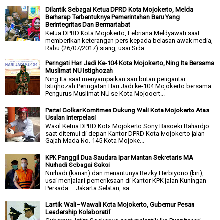
Dilantik Sebagai Ketua DPRD Kota Mojokerto, Melda
Berharap Terbentuknya Pemerintahan Baru Yang
Berintegritas Dan Bermartabat
Ketua DPRD Kota Mojokerto, Febriana Meldyawati saat
memberikan keterangan pers kepada belasan awak media,
Rabu (26/07/2017) siang, usai Sida...
Peringati Hari Jadi Ke-104 Kota Mojokerto, Ning Ita Bersama
Muslimat NU Istighozah
Ning Ita saat menyampaikan sambutan pengantar
Istiqhozah Peringatan Hari Jadi ke-104 Mojokerto bersama
Pengurus Muslimat NU se Kota Mojooert...
Partai Golkar Komitmen Dukung Wali Kota Mojokerto Atas
Usulan Interpelasi
Wakil Ketua DPRD Kota Mojokerto Sony Basoeki Rahardjo
saat ditemui di depan Kantor DPRD Kota Mojokerto jalan
Gajah Mada No. 145 Kota Mojoke...
KPK Panggil Dua Saudara Ipar Mantan Sekretaris MA
Nurhadi Sebagai Saksi
Nurhadi (kanan) dan menantunya Rezky Herbiyono (kiri),
usai menjalani pemeriksaan di Kantor KPK jalan Kuningan
Persada – Jakarta Selatan, sa...
Lantik Wali–Wawali Kota Mojokerto, Gubernur Pesan
Leadership Kolaboratif