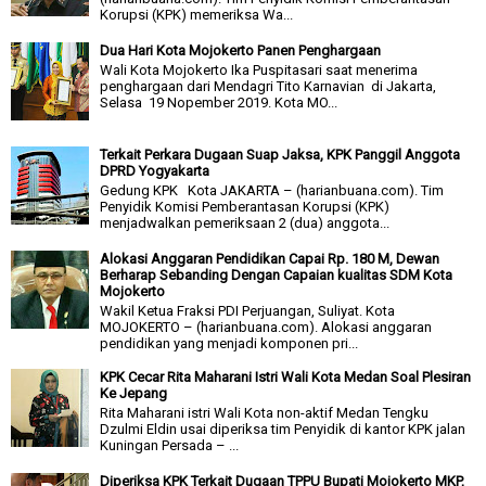
Korupsi (KPK) memeriksa Wa...
Dua Hari Kota Mojokerto Panen Penghargaan
Wali Kota Mojokerto Ika Puspitasari saat menerima
penghargaan dari Mendagri Tito Karnavian di Jakarta,
Selasa 19 Nopember 2019. Kota MO...
Terkait Perkara Dugaan Suap Jaksa, KPK Panggil Anggota
DPRD Yogyakarta
Gedung KPK Kota JAKARTA – (harianbuana.com). Tim
Penyidik Komisi Pemberantasan Korupsi (KPK)
menjadwalkan pemeriksaan 2 (dua) anggota...
Alokasi Anggaran Pendidikan Capai Rp. 180 M, Dewan
Berharap Sebanding Dengan Capaian kualitas SDM Kota
Mojokerto
Wakil Ketua Fraksi PDI Perjuangan, Suliyat. Kota
MOJOKERTO – (harianbuana.com). Alokasi anggaran
pendidikan yang menjadi komponen pri...
KPK Cecar Rita Maharani Istri Wali Kota Medan Soal Plesiran
Ke Jepang
Rita Maharani istri Wali Kota non-aktif Medan Tengku
Dzulmi Eldin usai diperiksa tim Penyidik di kantor KPK jalan
Kuningan Persada – ...
Diperiksa KPK Terkait Dugaan TPPU Bupati Mojokerto MKP,