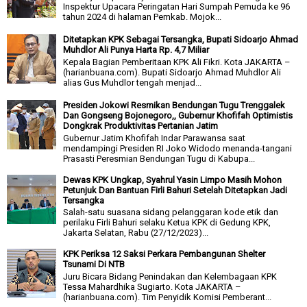
Inspektur Upacara Peringatan Hari Sumpah Pemuda ke 96
tahun 2024 di halaman Pemkab. Mojok...
Ditetapkan KPK Sebagai Tersangka, Bupati Sidoarjo Ahmad
Muhdlor Ali Punya Harta Rp. 4,7 Miliar
Kepala Bagian Pemberitaan KPK Ali Fikri. Kota JAKARTA –
(harianbuana.com). Bupati Sidoarjo Ahmad Muhdlor Ali
alias Gus Muhdlor tengah menjad...
Presiden Jokowi Resmikan Bendungan Tugu Trenggalek
Dan Gongseng Bojonegoro,, Gubernur Khofifah Optimistis
Dongkrak Produktivitas Pertanian Jatim
Gubernur Jatim Khofifah Indar Parawansa saat
mendampingi Presiden RI Joko Widodo menanda-tangani
Prasasti Peresmian Bendungan Tugu di Kabupa...
Dewas KPK Ungkap, Syahrul Yasin Limpo Masih Mohon
Petunjuk Dan Bantuan Firli Bahuri Setelah Ditetapkan Jadi
Tersangka
Salah-satu suasana sidang pelanggaran kode etik dan
perilaku Firli Bahuri selaku Ketua KPK di Gedung KPK,
Jakarta Selatan, Rabu (27/12/2023)...
KPK Periksa 12 Saksi Perkara Pembangunan Shelter
Tsunami Di NTB
Juru Bicara Bidang Penindakan dan Kelembagaan KPK
Tessa Mahardhika Sugiarto. Kota JAKARTA –
(harianbuana.com). Tim Penyidik Komisi Pemberant...