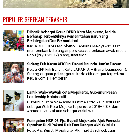
POPULER SEPEKAN TERAKHIR
Dilantik Sebagai Ketua DPRD Kota Mojokerto, Melda
Berharap Terbentuknya Pemerintahan Baru Yang
Berintegritas Dan Bermartabat
Ketua DPRD Kota Mojokerto, Febriana Meldyawati saat
memberikan keterangan pers kepada belasan awak media,
Rabu (26/07/2017) siang, usai Sida...
Sidang Etik Ketua KPK Firli Bahuri Ditunda Jum'at Depan
Ketua KPK Firli Bahuri. Kota JAKARTA – (harianbuana.com).
Sidang dugaan pelanggaran kode etik dengan terperiksa
Ketua Komisi Pemberan...
Lantik Wali–Wawali Kota Mojokerto, Gubernur Pesan
Leadership Kolaboratif
Gubernur Jatim Soekarwo saat melantik Ika Puspitasari
sebagai Wali Kota Mojokerto periode 2018–2023 dan
Ahmad Rizal Zakaria sebagai Wakil Wa...
Peringatan HSP-96: Pjs. Bupati Mojokerto Ajak Pemuda
Ciptakan Budi Pekerti Baik Dan Bangun Akhlak Mulia
Foto: Pjs. Bupati Mojokerto Akhmad Jazuli sebagai