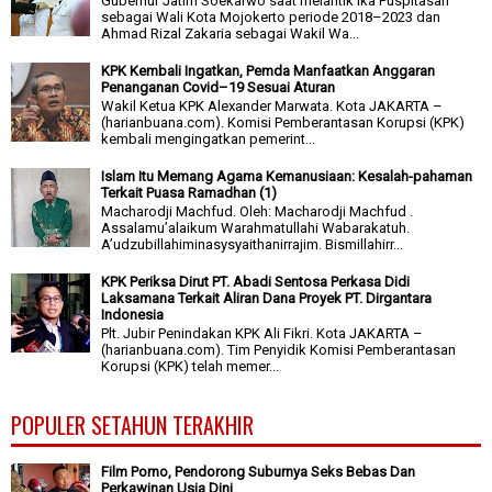
Gubernur Jatim Soekarwo saat melantik Ika Puspitasari
sebagai Wali Kota Mojokerto periode 2018–2023 dan
Ahmad Rizal Zakaria sebagai Wakil Wa...
KPK Kembali Ingatkan, Pemda Manfaatkan Anggaran
Penanganan Covid–19 Sesuai Aturan
Wakil Ketua KPK Alexander Marwata. Kota JAKARTA –
(harianbuana.com). Komisi Pemberantasan Korupsi (KPK)
kembali mengingatkan pemerint...
Islam Itu Memang Agama Kemanusiaan: Kesalah-pahaman
Terkait Puasa Ramadhan (1)
Macharodji Machfud. Oleh: Macharodji Machfud .
Assalamu’alaikum Warahmatullahi Wabarakatuh.
A’udzubillahiminasysyaithanirrajim. Bismillahirr...
KPK Periksa Dirut PT. Abadi Sentosa Perkasa Didi
Laksamana Terkait Aliran Dana Proyek PT. Dirgantara
Indonesia
Plt. Jubir Penindakan KPK Ali Fikri. Kota JAKARTA –
(harianbuana.com). Tim Penyidik Komisi Pemberantasan
Korupsi (KPK) telah memer...
POPULER SETAHUN TERAKHIR
Film Porno, Pendorong Suburnya Seks Bebas Dan
Perkawinan Usia Dini