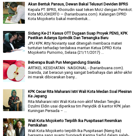
Akan Bentuk Pansus, Dewan Bakal Telusuri Deviden BPRS
Kepala PT. BPRS, Khoirudin saat teken MoU dengan Pemkot.
Kota MOJOKERTO — (harianbuana.com). Kalangan DPRD
Kota Mojokerto bakal membentuk...
Sidang Ke-21 Kasus OTT Dugaan Suap Proyek PENS, KPK
Pastikan Adanya Sprindik Dan Tersangka Baru
JPU KPK Atty Novianty saat ditengah membaca materi
tuntutan terhadap terdakwa mantan Ketua DPRD Kota
Mojokerto Purnomo, Selasa (21/11/2017) ...
Beberapa Buah Pun Mengandung Sianida
ARTIKEL KESEHATAN : NASIONAL - (harianbuana.com).
Sianida, zat beracun yang sangat berbahaya dan akhir-akhir
ini marak dibicarakan bany...
KPK Cecar Rita Maharani Istri Wali Kota Medan Soal Plesiran
Ke Jepang
Rita Maharani istri Wali Kota non-aktif Medan Tengku
Dzulmi Eldin usai diperiksa tim Penyidik di kantor KPK jalan
Kuningan Persada – ...
Wali Kota Mojokerto Terpilih Ika Puspitasari Resmikan
Pernikahan
Wali Kota Mojokerto terpilih Ika Puspitasari (Neng Ita)
bersama sang suami Supriyadi Karima Saiful dalam salah-