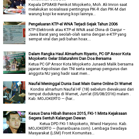
Kepala DP3AKB Pemkot Mojokerto, Moh. Ali Imron saat
melakukan sosialisasi pentingnya PIK-R dan PIK-M dari
warung kopi ke warung kopi lainnya...
Pengeluaran KTP-el WNA Terjadi Sejak Tahun 2006
KTP-Elektronik atau KTP-el WNA asal China di Cianjur –
Jawa Barat yang seolah-olah sama dengan e-KTP yang
sempat viral dan jadi bahan hoax....
Dalam Rangka Haul Almarhum Riyanto, PC GP Ansor Kota
Mojokerto Gelar Silaturahmi Dan Doa Bersama
Ketua PC GP Ansor Kota Mojokerto Junaedi Malik bersama
jajaran Kepolisian dan TNI serta segenap pengurus dan
anggota NU yang hadir saat men...
Naufal Meninggal Dunia Saat Main Game Online Di Warnet
Kondisi almarhum Naufal HF (18) sebelum dievakuasi dari
tempat duduknya di Warnet, Jum'at (05/08/2016) malam .
Kab. MOJOKERTO — (har...
Kasus Dana Hibah Bansos 2015, FKI-1 Minta Kejaksaan
Segera Sentuh Kalangan Dewan
Ketua DPD FKI-1 Mojokerto, Wiwid Haryono. Kab.
MOJOKERTO — (harianbuana.com). Lembaga Swadaya
Masyarakat (LSM) Front Komunitas...