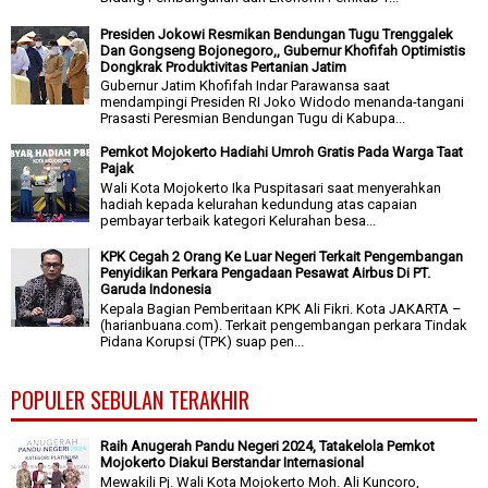
Presiden Jokowi Resmikan Bendungan Tugu Trenggalek
Dan Gongseng Bojonegoro,, Gubernur Khofifah Optimistis
Dongkrak Produktivitas Pertanian Jatim
Gubernur Jatim Khofifah Indar Parawansa saat
mendampingi Presiden RI Joko Widodo menanda-tangani
Prasasti Peresmian Bendungan Tugu di Kabupa...
Pemkot Mojokerto Hadiahi Umroh Gratis Pada Warga Taat
Pajak
Wali Kota Mojokerto Ika Puspitasari saat menyerahkan
hadiah kepada kelurahan kedundung atas capaian
pembayar terbaik kategori Kelurahan besa...
KPK Cegah 2 Orang Ke Luar Negeri Terkait Pengembangan
Penyidikan Perkara Pengadaan Pesawat Airbus Di PT.
Garuda Indonesia
Kepala Bagian Pemberitaan KPK Ali Fikri. Kota JAKARTA –
(harianbuana.com). Terkait pengembangan perkara Tindak
Pidana Korupsi (TPK) suap pen...
POPULER SEBULAN TERAKHIR
Raih Anugerah Pandu Negeri 2024, Tatakelola Pemkot
Mojokerto Diakui Berstandar Internasional
Mewakili Pj. Wali Kota Mojokerto Moh. Ali Kuncoro,