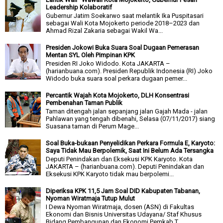
Leadership Kolaboratif
Gubernur Jatim Soekarwo saat melantik Ika Puspitasari
sebagai Wali Kota Mojokerto periode 2018–2023 dan
Ahmad Rizal Zakaria sebagai Wakil Wa...
Presiden Jokowi Buka Suara Soal Dugaan Pemerasan
Mentan SYL Oleh Pimpinan KPK
Presiden RI Joko Widodo. Kota JAKARTA –
(harianbuana.com). Presiden Republik Indonesia (RI) Joko
Widodo buka suara soal perkara dugaan pemer...
Percantik Wajah Kota Mojokerto, DLH Konsentrasi
Pembenahan Taman Publik
Taman ditengah jalan sepanjang jalan Gajah Mada - jalan
Pahlawan yang tengah dibenahi, Selasa (07/11/2017) siang
Suasana taman di Perum Mage...
Soal Buka-bukaan Penyelidikan Perkara Formula E, Karyoto:
Saya Tidak Mau Berpolemik, Saat Ini Belum Ada Tersangka
Deputi Penindakan dan Eksekusi KPK Karyoto. Kota
JAKARTA – (harianbuana.com). Deputi Penindakan dan
Eksekusi KPK Karyoto tidak mau berpolemi...
Diperiksa KPK 11,5 Jam Soal DID Kabupaten Tabanan,
Nyoman Wiratmaja Tutup Mulut
I Dewa Nyoman Wiratmaja, dosen (ASN) di Fakultas
Ekonomi dan Bisnis Universitas Udayana/ Staf Khusus
Bidang Pembangunan dan Ekonomi Pemkab T...