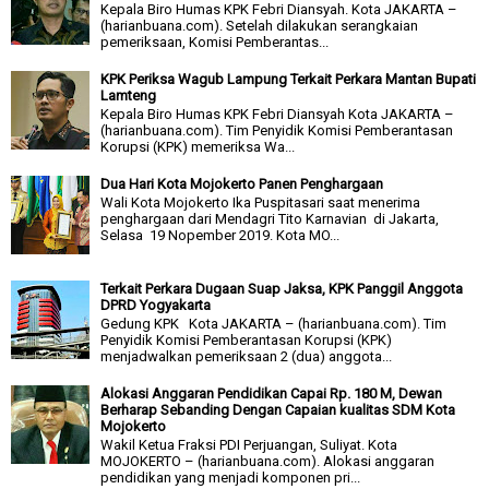
Kepala Biro Humas KPK Febri Diansyah. Kota JAKARTA –
(harianbuana.com). Setelah dilakukan serangkaian
pemeriksaan, Komisi Pemberantas...
KPK Periksa Wagub Lampung Terkait Perkara Mantan Bupati
Lamteng
Kepala Biro Humas KPK Febri Diansyah Kota JAKARTA –
(harianbuana.com). Tim Penyidik Komisi Pemberantasan
Korupsi (KPK) memeriksa Wa...
Dua Hari Kota Mojokerto Panen Penghargaan
Wali Kota Mojokerto Ika Puspitasari saat menerima
penghargaan dari Mendagri Tito Karnavian di Jakarta,
Selasa 19 Nopember 2019. Kota MO...
Terkait Perkara Dugaan Suap Jaksa, KPK Panggil Anggota
DPRD Yogyakarta
Gedung KPK Kota JAKARTA – (harianbuana.com). Tim
Penyidik Komisi Pemberantasan Korupsi (KPK)
menjadwalkan pemeriksaan 2 (dua) anggota...
Alokasi Anggaran Pendidikan Capai Rp. 180 M, Dewan
Berharap Sebanding Dengan Capaian kualitas SDM Kota
Mojokerto
Wakil Ketua Fraksi PDI Perjuangan, Suliyat. Kota
MOJOKERTO – (harianbuana.com). Alokasi anggaran
pendidikan yang menjadi komponen pri...