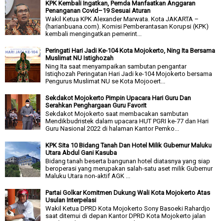
KPK Kembali Ingatkan, Pemda Manfaatkan Anggaran
Penanganan Covid–19 Sesuai Aturan
Wakil Ketua KPK Alexander Marwata. Kota JAKARTA –
(harianbuana.com). Komisi Pemberantasan Korupsi (KPK)
kembali mengingatkan pemerint...
Peringati Hari Jadi Ke-104 Kota Mojokerto, Ning Ita Bersama
Muslimat NU Istighozah
Ning Ita saat menyampaikan sambutan pengantar
Istiqhozah Peringatan Hari Jadi ke-104 Mojokerto bersama
Pengurus Muslimat NU se Kota Mojooert...
Sekdakot Mojokerto Pimpin Upacara Hari Guru Dan
Serahkan Penghargaan Guru Favorit
Sekdakot Mojokerto saat membacakan sambutan
Mendikbudristek dalam upacara HUT PGRI ke-77 dan Hari
Guru Nasional 2022 di halaman Kantor Pemko...
KPK Sita 10 Bidang Tanah Dan Hotel Milik Gubernur Maluku
Utara Abdul Gani Kasuba
Bidang tanah beserta bangunan hotel diatasnya yang siap
beroperasi yang merupakan salah-satu aset milik Gubernur
Maluku Utara non-aktif AGK ...
Partai Golkar Komitmen Dukung Wali Kota Mojokerto Atas
Usulan Interpelasi
Wakil Ketua DPRD Kota Mojokerto Sony Basoeki Rahardjo
saat ditemui di depan Kantor DPRD Kota Mojokerto jalan