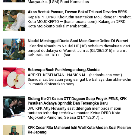
Masyarakat (LSM) Front Komunitas...
Akan Bentuk Pansus, Dewan Bakal Telusuri Deviden BPRS
Kepala PT. BPRS, Khoirudin saat teken MoU dengan Pemkot.
Kota MOJOKERTO — (harianbuana.com). Kalangan DPRD
Kota Mojokerto bakal membentuk...
Naufal Meninggal Dunia Saat Main Game Online Di Warnet
Kondisi almarhum Naufal HF (18) sebelum dievakuasi dari
tempat duduknya di Warnet, Jum'at (05/08/2016) malam .
Kab. MOJOKERTO — (har...
Beberapa Buah Pun Mengandung Sianida
ARTIKEL KESEHATAN : NASIONAL - (harianbuana.com).
Sianida, zat beracun yang sangat berbahaya dan akhir-akhir
ini marak dibicarakan bany...
Sidang Ke-21 Kasus OTT Dugaan Suap Proyek PENS, KPK
Pastikan Adanya Sprindik Dan Tersangka Baru
JPU KPK Atty Novianty saat ditengah membaca materi
tuntutan terhadap terdakwa mantan Ketua DPRD Kota
Mojokerto Purnomo, Selasa (21/11/2017) ...
KPK Cecar Rita Maharani Istri Wali Kota Medan Soal Plesiran
Ke Jepang