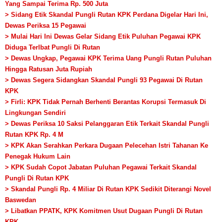
Yang Sampai Terima Rp. 500 Juta
> Sidang Etik Skandal Pungli Rutan KPK Perdana Digelar Hari Ini,
Dewas Periksa 15 Pegawai
> Mulai Hari Ini Dewas Gelar Sidang Etik Puluhan Pegawai KPK
Diduga Terlbat Pungli Di Rutan
> Dewas Ungkap, Pegawai KPK Terima Uang Pungli Rutan Puluhan
Hingga Ratusan Juta Rupiah
> Dewas Segera Sidangkan Skandal Pungli 93 Pegawai Di Rutan
KPK
> Firli: KPK Tidak Pernah Berhenti Berantas Korupsi Termasuk Di
Lingkungan Sendiri
> Dewas Periksa 10 Saksi Pelanggaran Etik Terkait Skandal Pungli
Rutan KPK Rp. 4 M
> KPK Akan Serahkan Perkara Dugaan Pelecehan Istri Tahanan Ke
Penegak Hukum Lain
> KPK Sudah Copot Jabatan Puluhan Pegawai Terkait Skandal
Pungli Di Rutan KPK
> Skandal Pungli Rp. 4 Miliar Di Rutan KPK Sedikit Diterangi Novel
Baswedan
> Libatkan PPATK, KPK Komitmen Usut Dugaan Pungli Di Rutan
KPK