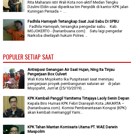
Rita Maharani istri Wali Kota non-aktif Medan Tengku
Dzulmi Eldin usai diperiksa tim Penyidik di kantor KPK jalan
Kuningan Persada – ...
Fadhila Hamsyah Tertangkap Saat Jual Sabu Di SPBU
Fadhila Hamsyah, tersangka pengedar sabu . Kab.
MOJOKERTO - (harianbuana.com). Satu lagi pengedar
Narkoba diwilayah hukum Polres ...
POPULER SETIAP SAAT
Antisipasi Genangan Air Saat Hujan, Ning Ita Tinjau
Pengerjaan Box Culvert
Wali Kota Mojokerto Ika Puspitasari saat meninjau
pengerjaan proyek pembangunan saluran air di jalan
Mojopahit, Jum'at (25/10/2019) ...
KPK Kembali Panggil Yamitema Tirtajaya Laoly Senin Depan
Kepala Biro Humas KPK Febri Diansyah Kota JAKARTA –
(harianbuana.com). Komisi Pemberantasan Korupsi (KPK)
akan kembali memanggil Yami...
KPK Tahan Mantan Komisaris Utama PT. WAE Darwin
Maspolim