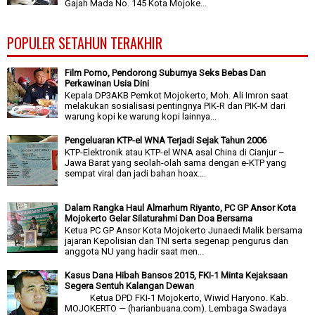
Gajah Mada No. 145 Kota Mojoke...
POPULER SETAHUN TERAKHIR
Film Porno, Pendorong Suburnya Seks Bebas Dan
Perkawinan Usia Dini
Kepala DP3AKB Pemkot Mojokerto, Moh. Ali Imron saat
melakukan sosialisasi pentingnya PIK-R dan PIK-M dari
warung kopi ke warung kopi lainnya...
Pengeluaran KTP-el WNA Terjadi Sejak Tahun 2006
KTP-Elektronik atau KTP-el WNA asal China di Cianjur –
Jawa Barat yang seolah-olah sama dengan e-KTP yang
sempat viral dan jadi bahan hoax....
Dalam Rangka Haul Almarhum Riyanto, PC GP Ansor Kota
Mojokerto Gelar Silaturahmi Dan Doa Bersama
Ketua PC GP Ansor Kota Mojokerto Junaedi Malik bersama
jajaran Kepolisian dan TNI serta segenap pengurus dan
anggota NU yang hadir saat men...
Kasus Dana Hibah Bansos 2015, FKI-1 Minta Kejaksaan
Segera Sentuh Kalangan Dewan
Ketua DPD FKI-1 Mojokerto, Wiwid Haryono. Kab.
MOJOKERTO — (harianbuana.com). Lembaga Swadaya