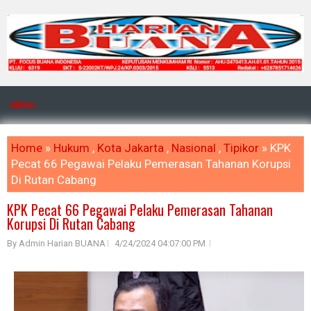
MENU
Home
»
Hukum
,
Kota Jakarta
,
Nasional
,
Tipikor
» KPK
Pecat 66 Pegawai Pelaku Pemerasan Tahanan Korupsi
Di Rutan Cabang
KPK Pecat 66 Pegawai Pelaku Pemerasan Tahanan
Korupsi Di Rutan Cabang
By Admin Harian BUANA
4/24/2024 04:07:00 PM