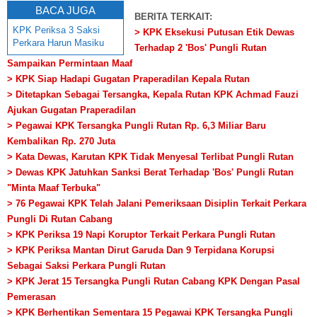
BACA JUGA
BERITA TERKAIT:
KPK Periksa 3 Saksi
> KPK Eksekusi Putusan Etik Dewas
Perkara Harun Masiku
Terhadap 2 'Bos' Pungli Rutan
Sampaikan Permintaan Maaf
> KPK Siap Hadapi Gugatan Praperadilan Kepala Rutan
> Ditetapkan Sebagai Tersangka, Kepala Rutan KPK Achmad Fauzi
Ajukan Gugatan Praperadilan
> Pegawai KPK Tersangka Pungli Rutan Rp. 6,3 Miliar Baru
Kembalikan Rp. 270 Juta
> Kata Dewas, Karutan KPK Tidak Menyesal Terlibat Pungli Rutan
> Dewas KPK Jatuhkan Sanksi Berat Terhadap 'Bos' Pungli Rutan
"Minta Maaf Terbuka"
> 76 Pegawai KPK Telah Jalani Pemeriksaan Disiplin Terkait Perkara
Pungli Di Rutan Cabang
> KPK Periksa 19 Napi Koruptor Terkait Perkara Pungli Rutan
> KPK Periksa Mantan Dirut Garuda Dan 9 Terpidana Korupsi
Sebagai Saksi Perkara Pungli Rutan
> KPK Jerat 15 Tersangka Pungli Rutan Cabang KPK Dengan Pasal
Pemerasan
> KPK Berhentikan Sementara 15 Pegawai KPK Tersangka Pungli