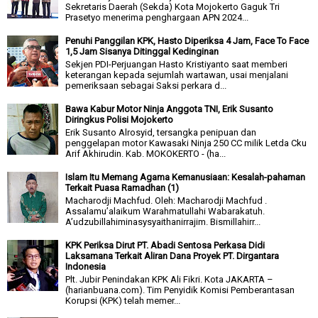
Sekretaris Daerah (Sekda) Kota Mojokerto Gaguk Tri
Prasetyo menerima penghargaan APN 2024...
Penuhi Panggilan KPK, Hasto Diperiksa 4 Jam, Face To Face
1,5 Jam Sisanya Ditinggal Kedinginan
Sekjen PDI-Perjuangan Hasto Kristiyanto saat memberi
keterangan kepada sejumlah wartawan, usai menjalani
pemeriksaan sebagai Saksi perkara d...
Bawa Kabur Motor Ninja Anggota TNI, Erik Susanto
Diringkus Polisi Mojokerto
Erik Susanto Alrosyid, tersangka penipuan dan
penggelapan motor Kawasaki Ninja 250 CC milik Letda Cku
Arif Akhirudin. Kab. MOKOKERTO - (ha...
Islam Itu Memang Agama Kemanusiaan: Kesalah-pahaman
Terkait Puasa Ramadhan (1)
Macharodji Machfud. Oleh: Macharodji Machfud .
Assalamu’alaikum Warahmatullahi Wabarakatuh.
A’udzubillahiminasysyaithanirrajim. Bismillahirr...
KPK Periksa Dirut PT. Abadi Sentosa Perkasa Didi
Laksamana Terkait Aliran Dana Proyek PT. Dirgantara
Indonesia
Plt. Jubir Penindakan KPK Ali Fikri. Kota JAKARTA –
(harianbuana.com). Tim Penyidik Komisi Pemberantasan
Korupsi (KPK) telah memer...