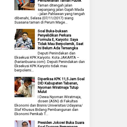
Pembenahan Taman Publik
Taman ditengah jalan
sepanjang jalan Gajah Mada
- jalan Pahlawan yang tengah
dibenahi, Selasa (07/11/2017) siang
Suasana taman di Perum Mage...
Soal Buka-bukaan
Penyelidikan Perkara
Formula E, Karyoto: Saya
Tidak Mau Berpolemik, Saat
Ini Belum Ada Tersangka
Deputi Penindakan dan
Eksekusi KPK Karyoto. Kota JAKARTA –
(harianbuana.com). Deputi Penindakan dan
Eksekusi KPK Karyoto tidak mau
berpolemi...
Diperiksa KPK 11,5 Jam Soal
DID Kabupaten Tabanan,
Nyoman Wiratmaja Tutup
Mulut
I Dewa Nyoman Wiratmaja,
dosen (ASN) di Fakultas
Ekonomi dan Bisnis Universitas Udayana/
Staf Khusus Bidang Pembangunan dan
Ekonomi Pemkab T...
Presiden Jokowi Buka Suara
Soal Dugaan Pemerasan