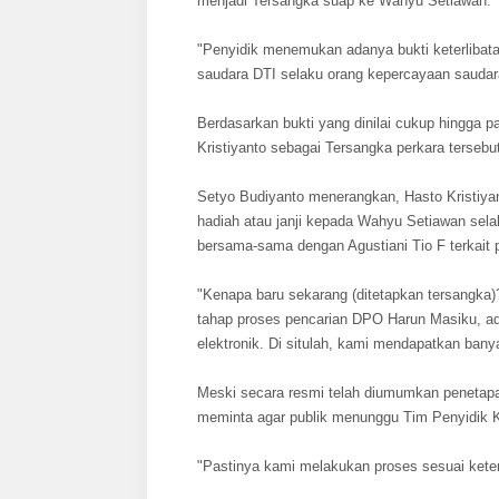
menjadi Tersangka suap ke Wahyu Setiawan.
"Penyidik menemukan adanya bukti keterlibat
saudara DTI selaku orang kepercayaan saudar
Berdasarkan bukti yang dinilai cukup hingga
Kristiyanto sebagai Tersangka perkara tersebu
Setyo Budiyanto menerangkan, Hasto Kristiyan
hadiah atau janji kepada Wahyu Setiawan sel
bersama-sama dengan Agustiani Tio F terkait 
"Kenapa baru sekarang (ditetapkan tersangka)?
tahap proses pencarian DPO Harun Masiku, ad
elektronik. Di situlah, kami mendapatkan bany
Meski secara resmi telah diumumkan penetapa
meminta agar publik menunggu Tim Penyidik K
"Pastinya kami melakukan proses sesuai kete