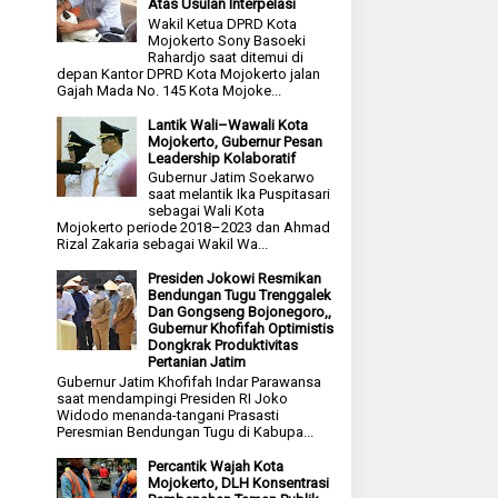
Atas Usulan Interpelasi
Wakil Ketua DPRD Kota
Mojokerto Sony Basoeki
Rahardjo saat ditemui di
depan Kantor DPRD Kota Mojokerto jalan
Gajah Mada No. 145 Kota Mojoke...
Lantik Wali–Wawali Kota
Mojokerto, Gubernur Pesan
Leadership Kolaboratif
Gubernur Jatim Soekarwo
saat melantik Ika Puspitasari
sebagai Wali Kota
Mojokerto periode 2018–2023 dan Ahmad
Rizal Zakaria sebagai Wakil Wa...
Presiden Jokowi Resmikan
Bendungan Tugu Trenggalek
Dan Gongseng Bojonegoro,,
Gubernur Khofifah Optimistis
Dongkrak Produktivitas
Pertanian Jatim
Gubernur Jatim Khofifah Indar Parawansa
saat mendampingi Presiden RI Joko
Widodo menanda-tangani Prasasti
Peresmian Bendungan Tugu di Kabupa...
Percantik Wajah Kota
Mojokerto, DLH Konsentrasi