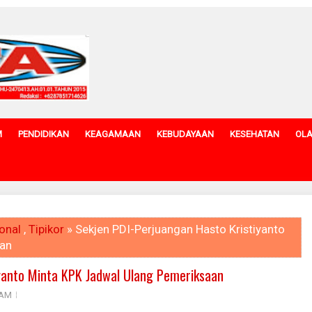
M
PENDIDIKAN
KEAGAMAAN
KEBUDAYAAN
KESEHATAN
OL
onal
,
Tipikor
» Sekjen PDI-Perjuangan Hasto Kristiyanto
aan
iyanto Minta KPK Jadwal Ulang Pemeriksaan
 AM