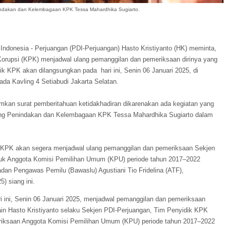
indakan dan Kelembagaan KPK Tessa Mahardhika Sugiarto.
 Indonesia - Perjuangan (PDI-Perjuangan) Hasto Kristiyanto (HK) meminta,
orupsi (KPK) menjadwal ulang pemanggilan dan pemeriksaan dirinya yang
ik KPK akan dilangsungkan pada hari ini, Senin 06 Januari 2025, di
da Kavling 4 Setiabudi Jakarta Selatan.
mkan surat pemberitahuan ketidakhadiran dikarenakan ada kegiatan yang
Bidang Penindakan dan Kelembagaan KPK Tessa Mahardhika Sugiarto dalam
k KPK akan segera menjadwal ulang pemanggilan dan pemeriksaan Sekjen
tuk Anggota Komisi Pemilihan Umum (KPU) periode tahun 2017–2022
n Pengawas Pemilu (Bawaslu) Agustiani Tio Fridelina (ATF),
) siang ini.
i ini, Senin 06 Januari 2025, menjadwal pemanggilan dan pemeriksaan
ain Hasto Kristiyanto selaku Sekjen PDI-Perjuangan, Tim Penyidik KPK
eriksaan Anggota Komisi Pemilihan Umum (KPU) periode tahun 2017–2022