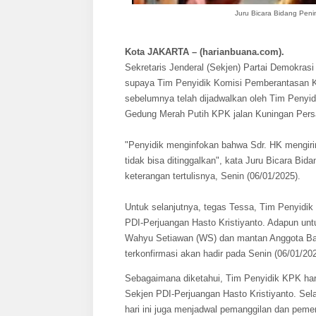
Juru Bicara Bidang Pen
Kota JAKARTA – (harianbuana.com).
Sekretaris Jenderal (Sekjen) Partai Demokrasi
supaya Tim Penyidik Komisi Pemberantasan K
sebelumnya telah dijadwalkan oleh Tim Penyid
Gedung Merah Putih KPK jalan Kuningan Persa
"Penyidik menginfokan bahwa Sdr. HK mengiri
tidak bisa ditinggalkan", kata Juru Bicara 
keterangan tertulisnya, Senin (06/01/2025).
Untuk selanjutnya, tegas Tessa, Tim Penyidi
PDI-Perjuangan Hasto Kristiyanto. Adapun un
Wahyu Setiawan (WS) dan mantan Anggota Bada
terkonfirmasi akan hadir pada Senin (06/01/2025
Sebagaimana diketahui, Tim Penyidik KPK har
Sekjen PDI-Perjuangan Hasto Kristiyanto. Sel
hari ini juga menjadwal pemanggilan dan pem