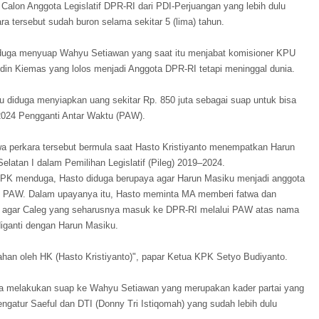
alon Anggota Legislatif DPR-RI dari PDI-Perjuangan yang lebih dulu
ra tersebut sudah buron selama sekitar 5 (lima) tahun.
duga menyuap Wahyu Setiawan yang saat itu menjabat komisioner KPU
udin Kiemas yang lolos menjadi Anggota DPR-RI tetapi meninggal dunia.
diduga menyiapkan uang sekitar Rp. 850 juta sebagai suap untuk bisa
2024 Pengganti Antar Waktu (PAW).
 perkara tersebut bermula saat Hasto Kristiyanto menempatkan Harun
elatan I dalam Pemilihan Legislatif (Pileg) 2019–2024.
KPK menduga, Hasto diduga berupaya agar Harun Masiku menjadi anggota
i PAW. Dalam upayanya itu, Hasto meminta MA memberi fatwa dan
agar Caleg yang seharusnya masuk ke DPR-RI melalui PAW atas nama
diganti dengan Harun Masiku.
ahan oleh HK (Hasto Kristiyanto)", papar Ketua KPK Setyo Budiyanto.
a melakukan suap ke Wahyu Setiawan yang merupakan kader partai yang
gatur Saeful dan DTI (Donny Tri Istiqomah) yang sudah lebih dulu