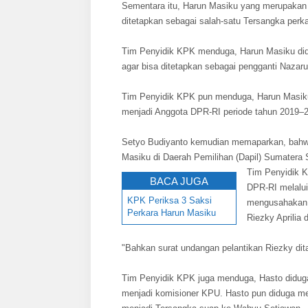
Sementara itu, Harun Masiku yang merupakan C
ditetapkan sebagai salah-satu Tersangka perka
Tim Penyidik KPK menduga, Harun Masiku di
agar bisa ditetapkan sebagai pengganti Nazar
Tim Penyidik KPK pun menduga, Harun Masiku 
menjadi Anggota DPR-RI periode tahun 2019–
Setyo Budiyanto kemudian memaparkan, bahwa
Masiku di Daerah Pemilihan (Dapil) Sumatera S
Tim Penyidik 
BACA JUGA
DPR-RI melalu
KPK Periksa 3 Saksi
mengusahakan 
Perkara Harun Masiku
Riezky Aprilia 
"Bahkan surat undangan pelantikan Riezky dit
Tim Penyidik KPK juga menduga, Hasto didug
menjadi komisioner KPU. Hasto pun diduga men