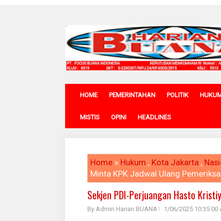
HOME
PEMERINTAHAN
POLITIK
HUKU
MISTIS
OPINI
HEADLINES
Home
»
Hukum
,
Kota Jakarta
,
Nasi
Minta KPK Jadwal Ulang Pemeriks
Sekjen PDI-Perjuangan Hasto Krist
By Admin Harian BUANA
1/06/2025 10:35:00