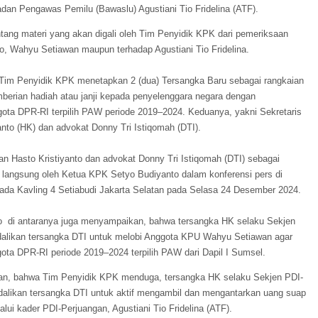
n Pengawas Pemilu (Bawaslu) Agustiani Tio Fridelina (ATF).
ntang materi yang akan digali oleh Tim Penyidik KPK dari pemeriksaan
to, Wahyu Setiawan maupun terhadap Agustiani Tio Fridelina.
, Tim Penyidik KPK menetapkan 2 (dua) Tersangka Baru sebagai rangkaian
berian hadiah atau janji kepada penyelenggara negara dengan
ta DPR-RI terpilih PAW periode 2019–2024. Keduanya, yakni Sekretaris
nto (HK) dan advokat Donny Tri Istiqomah (DTI).
Hasto Kristiyanto dan advokat Donny Tri Istiqomah (DTI) sebagai
 langsung oleh Ketua KPK Setyo Budiyanto dalam konferensi pers di
da Kavling 4 Setiabudi Jakarta Selatan pada Selasa 24 Desember 2024.
o di antaranya juga menyampaikan, bahwa tersangka HK selaku Sekjen
alikan tersangka DTI untuk melobi Anggota KPU Wahyu Setiawan agar
ta DPR-RI periode 2019–2024 terpilih PAW dari Dapil I Sumsel.
n, bahwa Tim Penyidik KPK menduga, tersangka HK selaku Sekjen PDI-
alikan tersangka DTI untuk aktif mengambil dan mengantarkan uang suap
ui kader PDI-Perjuangan, Agustiani Tio Fridelina (ATF).