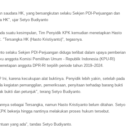
an saudara HK, yang bersangkutan selaku Sekjen PDI-Perjuangan dan
a HK", ujar Setyo Budiyanto
 pada suatu kesimpulan, Tim Penyidik KPK kemudian menetapkan Hasto
t. "Tersangka HK (Hasto Kristiyanto)", tegasnya.
to selaku Sekjen PDI-Perjuangan diduga terlibat dalam upaya pemberian
aku anggota Komisi Pemilihan Umum - Republik Indonesia (KPU-RI)
penetapan anggota DPR-RI terpilih periode tahun 2019–2024.
 Ini, karena kecukupan alat buktinya. Penyidik lebih yakin, setelah pada
a kegiatan pemanggilan, pemeriksaan, penyitaan terhadap barang bukti
ak bukti dan petunjuk", terang Setyo Budiyanto.
nnya sebagai Tersangka, namun Hasto Kristiyanto belum ditahan. Setyo
PK bekerja hingga nantinya melakukan proses hukum tersebut.
ntuan yang ada", tandas Setyo Budiyanto.