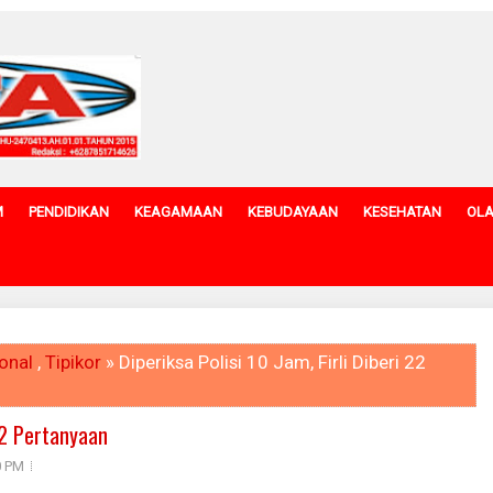
M
PENDIDIKAN
KEAGAMAAN
KEBUDAYAAN
KESEHATAN
OL
onal
,
Tipikor
» Diperiksa Polisi 10 Jam, Firli Diberi 22
 22 Pertanyaan
0 PM