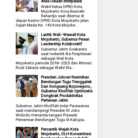
Atas Usulan Interpelasi
Wakil Ketua DPRD Kota
Mojokerto Sony Basoeki
Rahardjo saat ditemui di
depan Kantor DPRD Kota Mojokerto jalan
Gajah Mada No. 145 Kota Mojoke...
Lantik Wali–Wawali Kota
Mojokerto, Gubernur Pesan
Leadership Kolaboratif
Gubernur Jatim Soekarwo
saat melantik Ika Puspitasari
sebagai Wali Kota
Mojokerto periode 2018–2023 dan Ahmad
Rizal Zakaria sebagai Wakil Wa...
Presiden Jokowi Resmikan
Bendungan Tugu Trenggalek
Dan Gongseng Bojonegoro,,
Gubernur Khofifah Optimistis
Dongkrak Produktivitas
Pertanian Jatim
Gubernur Jatim Khofifah Indar Parawansa
saat mendampingi Presiden RI Joko
Widodo menanda-tangani Prasasti
Peresmian Bendungan Tugu di Kabupa...
Percantik Wajah Kota
Mojokerto, DLH Konsentrasi