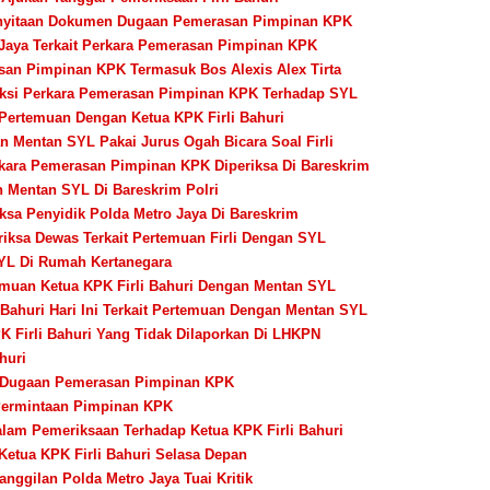
Penyitaan Dokumen Dugaan Pemerasan Pimpinan KPK
 Jaya Terkait Perkara Pemerasan Pimpinan KPK
asan Pimpinan KPK Termasuk Bos Alexis Alex Tirta
 Saksi Perkara Pemerasan Pimpinan KPK Terhadap SYL
 Pertemuan Dengan Ketua KPK Firli Bahuri
an Mentan SYL Pakai Jurus Ogah Bicara Soal Firli
kara Pemerasan Pimpinan KPK Diperiksa Di Bareskrim
 Mentan SYL Di Bareskrim Polri
sa Penyidik Polda Metro Jaya Di Bareskrim
riksa Dewas Terkait Pertemuan Firli Dengan SYL
SYL Di Rumah Kertanegara
emuan Ketua KPK Firli Bahuri Dengan Mentan SYL
Bahuri Hari Ini Terkait Pertemuan Dengan Mentan SYL
PK Firli Bahuri Yang Tidak Dilaporkan Di LHKPN
huri
ra Dugaan Pemerasan Pimpinan KPK
s Permintaan Pimpinan KPK
lam Pemeriksaan Terhadap Ketua KPK Firli Bahuri
 Ketua KPK Firli Bahuri Selasa Depan
anggilan Polda Metro Jaya Tuai Kritik