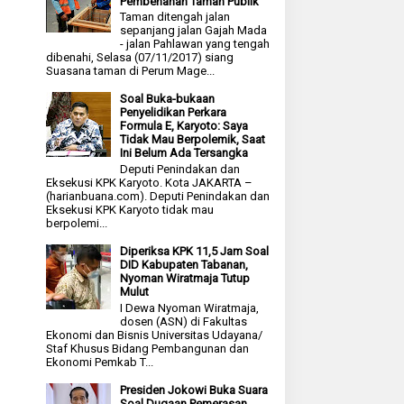
Pembenahan Taman Publik
Taman ditengah jalan
sepanjang jalan Gajah Mada
- jalan Pahlawan yang tengah
dibenahi, Selasa (07/11/2017) siang
Suasana taman di Perum Mage...
Soal Buka-bukaan
Penyelidikan Perkara
Formula E, Karyoto: Saya
Tidak Mau Berpolemik, Saat
Ini Belum Ada Tersangka
Deputi Penindakan dan
Eksekusi KPK Karyoto. Kota JAKARTA –
(harianbuana.com). Deputi Penindakan dan
Eksekusi KPK Karyoto tidak mau
berpolemi...
Diperiksa KPK 11,5 Jam Soal
DID Kabupaten Tabanan,
Nyoman Wiratmaja Tutup
Mulut
I Dewa Nyoman Wiratmaja,
dosen (ASN) di Fakultas
Ekonomi dan Bisnis Universitas Udayana/
Staf Khusus Bidang Pembangunan dan
Ekonomi Pemkab T...
Presiden Jokowi Buka Suara
Soal Dugaan Pemerasan