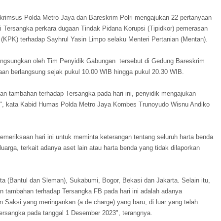
krimsus Polda Metro Jaya dan Bareskrim Polri mengajukan 22 pertanyaan
i Tersangka perkara dugaan Tindak Pidana Korupsi (Tipidkor) pemerasan
(KPK) terhadap Sayhrul Yasin Limpo selaku Menteri Pertanian (Mentan).
ilangsungkan oleh Tim Penyidik Gabungan tersebut di Gedung Bareskrim
an berlangsung sejak pukul 10.00 WIB hingga pukul 20.30 WIB.
an tambahan terhadap Tersangka pada hari ini, penyidik mengajukan
", kata Kabid Humas Polda Metro Jaya Kombes Trunoyudo Wisnu Andiko
emeriksaan hari ini untuk meminta keterangan tentang seluruh harta benda
luarga, terkait adanya aset lain atau harta benda yang tidak dilaporkan
rta (Bantul dan Sleman), Sukabumi, Bogor, Bekasi dan Jakarta. Selain itu,
n tambahan terhadap Tersangka FB pada hari ini adalah adanya
Saksi yang meringankan (a de charge) yang baru, di luar yang telah
tersangka pada tanggal 1 Desember 2023", terangnya.