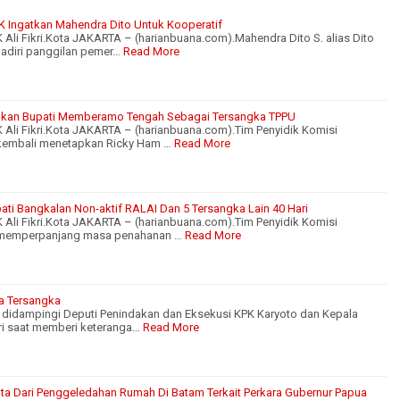
PK Ingatkan Mahendra Dito Untuk Kooperatif
Ali Fikri.Kota JAKARTA – (harianbuana.com).Mahendra Dito S. alias Dito
adiri panggilan pemer…
Read More
apkan Bupati Memberamo Tengah Sebagai Tersangka TPPU
 Ali Fikri.Kota JAKARTA – (harianbuana.com).Tim Penyidik Komisi
kembali menetapkan Ricky Ham …
Read More
ti Bangkalan Non-aktif RALAI Dan 5 Tersangka Lain 40 Hari
 Ali Fikri.Kota JAKARTA – (harianbuana.com).Tim Penyidik Komisi
 memperpanjang masa penahanan …
Read More
a Tersangka
 didampingi Deputi Penindakan dan Eksekusi KPK Karyoto dan Kepala
kri saat memberi keteranga…
Read More
a Dari Penggeledahan Rumah Di Batam Terkait Perkara Gubernur Papua