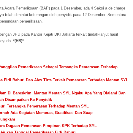
ita Acara Pemeriksaan (BAP) pada 1 Desember, ada 4 Saksi a de charge
ranya telah dimintai keterangan oleh penyidik pada 12 Desember. Sementara
a penundaan pemeriksaan.
engan JPU pada Kantor Kejati DKI Jakarta terkait tindak-lanjut hasil
unoyudo.
*(HB)*
i Panggilan Pemeriksaan Sebagai Tersangka Pemerasan Terhadap
sa Firli Bahuri Dan Alex Tirta Terkait Pemerasan Terhadap Mentan SYL
 Jam Di Bareskrim, Mantan Mentan SYL Ngaku Apa Yang Dialami Dan
ah Disampaikan Ke Penyidik
ahuri Tersangka Pemerasan Terhadap Mentan SYL
Pernah Ada Kegiatan Memeras, Gratifikasi Dan Suap
 Bungkam
erkara Dugaan Pemerasan Pimpinan KPK Terhadap SYL
Ajukan Tanggal Pemeriksaan Firli Bahuri