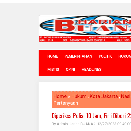
HOME
PEMERINTAHAN
POLITIK
HUKU
MISTIS
OPINI
HEADLINES
Home
»
Hukum
,
Kota Jakarta
,
Nasi
Pertanyaan
Diperiksa Polisi 10 Jam, Firli Diberi
By Admin Harian BUANA
12/27/2023 09:49:0