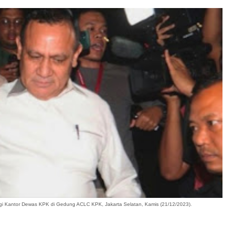
angi Kantor Dewas KPK di Gedung ACLC KPK, Jakarta Selatan, Kamis (21/12/2023).