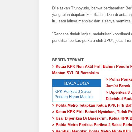
Dijelaskan Trunoyudo, bahwa berdasarkan Ber
yang telah diajukan Firli Bahuri. Dua di anta
itu, satu lainya menolak dan sisanya memint
"Rencana tindak lanjut, melakukan koordinasi d
penelitian berkas perkara oleh JPU", jelas Tr
BERITA TERKAIT:
> Ketua KPK Non Aktif Firli Bahuri Penuh
Mentan SYL Di Bareskrim
> Polisi Perik
BACA JUGA
Jum'at Besok
KPK Periksa 3 Saksi
> Diperiksa 8
Perkara Harun Masiku
Diketahui Sud
> Polda Metro Tetapkan Ketua KPK Firli B
> Ketua KPK Firli Bahuri Nyatakan, Tidak 
> Usai Diperiksa Di Bareskrim, Ketua KPK
> Polda Metro Periksa Periksa 2 Saksi P
> Kembali Mangkir, Polda Metro Minta KPK 