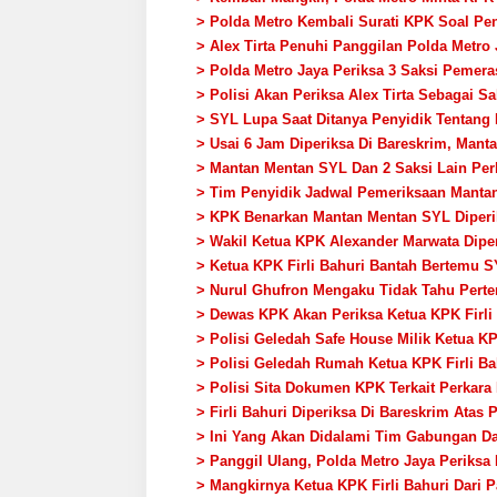
> Polda Metro Kembali Surati KPK Soal 
> Alex Tirta Penuhi Panggilan Polda Metro
> Polda Metro Jaya Periksa 3 Saksi Pemer
> Polisi Akan Periksa Alex Tirta Sebagai
> SYL Lupa Saat Ditanya Penyidik Tentang
> Usai 6 Jam Diperiksa Di Bareskrim, Mant
> Mantan Mentan SYL Dan 2 Saksi Lain Per
> Tim Penyidik Jadwal Pemeriksaan Mantan
> KPK Benarkan Mantan Mentan SYL Diperik
> Wakil Ketua KPK Alexander Marwata Dipe
> Ketua KPK Firli Bahuri Bantah Bertemu 
> Nurul Ghufron Mengaku Tidak Tahu Pert
> Dewas KPK Akan Periksa Ketua KPK Firli 
> Polisi Geledah Safe House Milik Ketua K
> Polisi Geledah Rumah Ketua KPK Firli Ba
> Polisi Sita Dokumen KPK Terkait Perka
> Firli Bahuri Diperiksa Di Bareskrim Ata
> Ini Yang Akan Didalami Tim Gabungan Da
> Panggil Ulang, Polda Metro Jaya Periksa
> Mangkirnya Ketua KPK Firli Bahuri Dari P