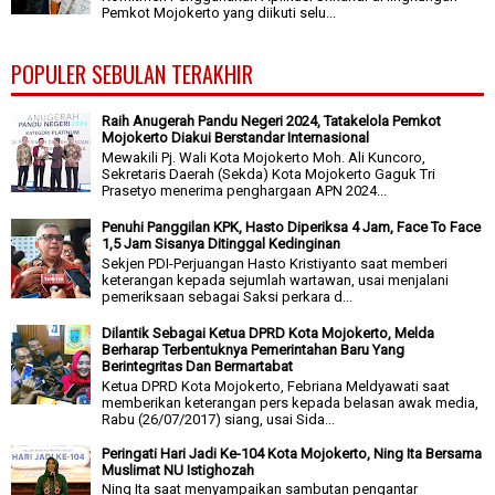
Pemkot Mojokerto yang diikuti selu...
POPULER SEBULAN TERAKHIR
Raih Anugerah Pandu Negeri 2024, Tatakelola Pemkot
Mojokerto Diakui Berstandar Internasional
Mewakili Pj. Wali Kota Mojokerto Moh. Ali Kuncoro,
Sekretaris Daerah (Sekda) Kota Mojokerto Gaguk Tri
Prasetyo menerima penghargaan APN 2024...
Penuhi Panggilan KPK, Hasto Diperiksa 4 Jam, Face To Face
1,5 Jam Sisanya Ditinggal Kedinginan
Sekjen PDI-Perjuangan Hasto Kristiyanto saat memberi
keterangan kepada sejumlah wartawan, usai menjalani
pemeriksaan sebagai Saksi perkara d...
Dilantik Sebagai Ketua DPRD Kota Mojokerto, Melda
Berharap Terbentuknya Pemerintahan Baru Yang
Berintegritas Dan Bermartabat
Ketua DPRD Kota Mojokerto, Febriana Meldyawati saat
memberikan keterangan pers kepada belasan awak media,
Rabu (26/07/2017) siang, usai Sida...
Peringati Hari Jadi Ke-104 Kota Mojokerto, Ning Ita Bersama
Muslimat NU Istighozah
Ning Ita saat menyampaikan sambutan pengantar