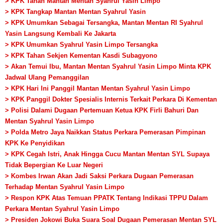
> KPK Tahan Mantan Mentan Syahrul Yasin Limpo
> KPK Tangkap Mantan Mentan Syahrul Yasin
> KPK Umumkan Sebagai Tersangka, Mantan Mentan RI Syahrul
Yasin Langsung Kembali Ke Jakarta
> KPK Umumkan Syahrul Yasin Limpo Tersangka
> KPK Tahan Sekjen Kementan Kasdi Subagyono
> Akan Temui Ibu, Mantan Mentan Syahrul Yasin Limpo Minta KPK
Jadwal Ulang Pemanggilan
> KPK Hari Ini Panggil Mantan Mentan Syahrul Yasin Limpo
> KPK Panggil Dokter Spesialis Internis Terkait Perkara Di Kementan
> Polisi Dalami Dugaan Pertemuan Ketua KPK Firli Bahuri Dan
Mentan Syahrul Yasin Limpo
> Polda Metro Jaya Naikkan Status Perkara Pemerasan Pimpinan
KPK Ke Penyidikan
> KPK Cegah Istri, Anak Hingga Cucu Mantan Mentan SYL Supaya
Tidak Bepergian Ke Luar Negeri
> Kombes Irwan Akan Jadi Saksi Perkara Dugaan Pemerasan
Terhadap Mentan Syahrul Yasin Limpo
> Respon KPK Atas Temuan PPATK Tentang Indikasi TPPU Dalam
Perkara Mentan Syahrul Yasin Limpo
> Presiden Jokowi Buka Suara Soal Dugaan Pemerasan Mentan SYL