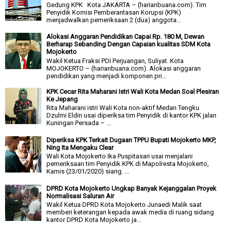
Gedung KPK Kota JAKARTA – (harianbuana.com). Tim
Penyidik Komisi Pemberantasan Korupsi (KPK)
menjadwalkan pemeriksaan 2 (dua) anggota...
Alokasi Anggaran Pendidikan Capai Rp. 180 M, Dewan
Berharap Sebanding Dengan Capaian kualitas SDM Kota
Mojokerto
Wakil Ketua Fraksi PDI Perjuangan, Suliyat. Kota
MOJOKERTO – (harianbuana.com). Alokasi anggaran
pendidikan yang menjadi komponen pri...
KPK Cecar Rita Maharani Istri Wali Kota Medan Soal Plesiran
Ke Jepang
Rita Maharani istri Wali Kota non-aktif Medan Tengku
Dzulmi Eldin usai diperiksa tim Penyidik di kantor KPK jalan
Kuningan Persada – ...
Diperiksa KPK Terkait Dugaan TPPU Bupati Mojokerto MKP,
Ning Ita Mengaku Clear
Wali Kota Mojokerto Ika Puspitasari usai menjalani
pemeriksaan tim Penyidik KPK di Mapolresta Mojokerto,
Kamis (23/01/2020) siang. ...
DPRD Kota Mojokerto Ungkap Banyak Kejanggalan Proyek
Normalisasi Saluran Air
Wakil Ketua DPRD Kota Mojokerto Junaedi Malik saat
memberi keterangan kepada awak media di ruang sidang
kantor DPRD Kota Mojokerto ja...