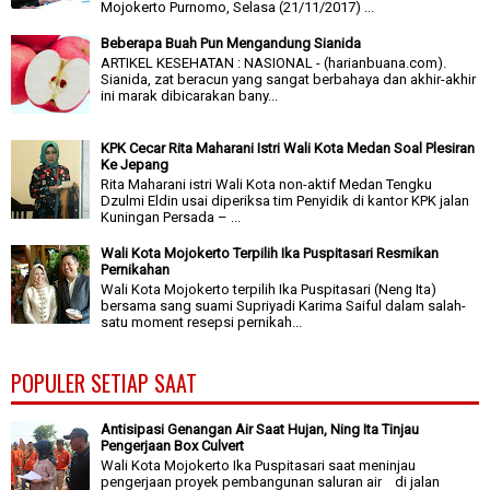
Mojokerto Purnomo, Selasa (21/11/2017) ...
Beberapa Buah Pun Mengandung Sianida
ARTIKEL KESEHATAN : NASIONAL - (harianbuana.com).
Sianida, zat beracun yang sangat berbahaya dan akhir-akhir
ini marak dibicarakan bany...
KPK Cecar Rita Maharani Istri Wali Kota Medan Soal Plesiran
Ke Jepang
Rita Maharani istri Wali Kota non-aktif Medan Tengku
Dzulmi Eldin usai diperiksa tim Penyidik di kantor KPK jalan
Kuningan Persada – ...
Wali Kota Mojokerto Terpilih Ika Puspitasari Resmikan
Pernikahan
Wali Kota Mojokerto terpilih Ika Puspitasari (Neng Ita)
bersama sang suami Supriyadi Karima Saiful dalam salah-
satu moment resepsi pernikah...
POPULER SETIAP SAAT
Antisipasi Genangan Air Saat Hujan, Ning Ita Tinjau
Pengerjaan Box Culvert
Wali Kota Mojokerto Ika Puspitasari saat meninjau
pengerjaan proyek pembangunan saluran air di jalan