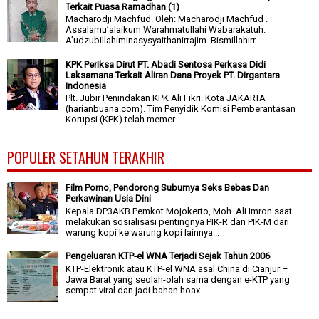
Terkait Puasa Ramadhan (1)
Macharodji Machfud. Oleh: Macharodji Machfud .
Assalamu’alaikum Warahmatullahi Wabarakatuh.
A’udzubillahiminasysyaithanirrajim. Bismillahirr...
KPK Periksa Dirut PT. Abadi Sentosa Perkasa Didi
Laksamana Terkait Aliran Dana Proyek PT. Dirgantara
Indonesia
Plt. Jubir Penindakan KPK Ali Fikri. Kota JAKARTA –
(harianbuana.com). Tim Penyidik Komisi Pemberantasan
Korupsi (KPK) telah memer...
POPULER SETAHUN TERAKHIR
Film Porno, Pendorong Suburnya Seks Bebas Dan
Perkawinan Usia Dini
Kepala DP3AKB Pemkot Mojokerto, Moh. Ali Imron saat
melakukan sosialisasi pentingnya PIK-R dan PIK-M dari
warung kopi ke warung kopi lainnya...
Pengeluaran KTP-el WNA Terjadi Sejak Tahun 2006
KTP-Elektronik atau KTP-el WNA asal China di Cianjur –
Jawa Barat yang seolah-olah sama dengan e-KTP yang
sempat viral dan jadi bahan hoax....