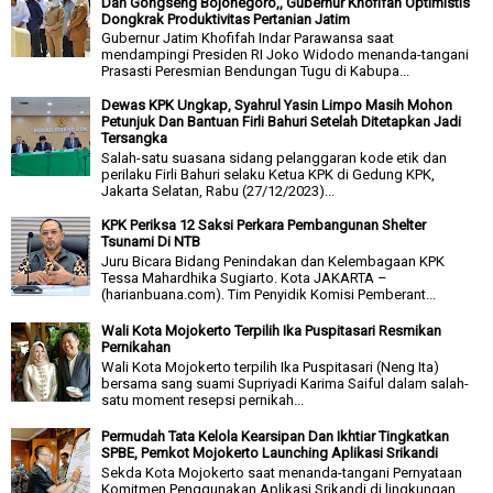
Dan Gongseng Bojonegoro,, Gubernur Khofifah Optimistis
Dongkrak Produktivitas Pertanian Jatim
Gubernur Jatim Khofifah Indar Parawansa saat
mendampingi Presiden RI Joko Widodo menanda-tangani
Prasasti Peresmian Bendungan Tugu di Kabupa...
Dewas KPK Ungkap, Syahrul Yasin Limpo Masih Mohon
Petunjuk Dan Bantuan Firli Bahuri Setelah Ditetapkan Jadi
Tersangka
Salah-satu suasana sidang pelanggaran kode etik dan
perilaku Firli Bahuri selaku Ketua KPK di Gedung KPK,
Jakarta Selatan, Rabu (27/12/2023)...
KPK Periksa 12 Saksi Perkara Pembangunan Shelter
Tsunami Di NTB
Juru Bicara Bidang Penindakan dan Kelembagaan KPK
Tessa Mahardhika Sugiarto. Kota JAKARTA –
(harianbuana.com). Tim Penyidik Komisi Pemberant...
Wali Kota Mojokerto Terpilih Ika Puspitasari Resmikan
Pernikahan
Wali Kota Mojokerto terpilih Ika Puspitasari (Neng Ita)
bersama sang suami Supriyadi Karima Saiful dalam salah-
satu moment resepsi pernikah...
Permudah Tata Kelola Kearsipan Dan Ikhtiar Tingkatkan
SPBE, Pemkot Mojokerto Launching Aplikasi Srikandi
Sekda Kota Mojokerto saat menanda-tangani Pernyataan
Komitmen Penggunakan Aplikasi Srikandi di lingkungan