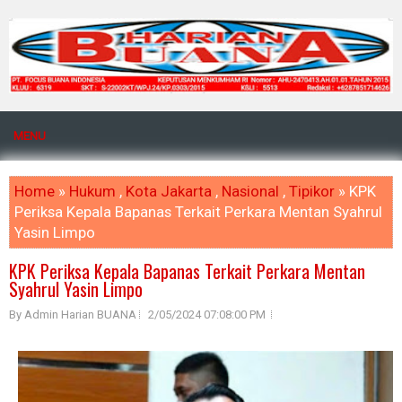
MENU
Home
»
Hukum
,
Kota Jakarta
,
Nasional
,
Tipikor
» KPK
Periksa Kepala Bapanas Terkait Perkara Mentan Syahrul
Yasin Limpo
KPK Periksa Kepala Bapanas Terkait Perkara Mentan
Syahrul Yasin Limpo
By Admin Harian BUANA
2/05/2024 07:08:00 PM