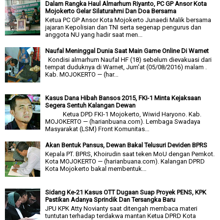
Dalam Rangka Haul Almarhum Riyanto, PC GP Ansor Kota
Mojokerto Gelar Silaturahmi Dan Doa Bersama
Ketua PC GP Ansor Kota Mojokerto Junaedi Malik bersama
jajaran Kepolisian dan TNI serta segenap pengurus dan
anggota NU yang hadir saat men...
Naufal Meninggal Dunia Saat Main Game Online Di Warnet
Kondisi almarhum Naufal HF (18) sebelum dievakuasi dari
tempat duduknya di Warnet, Jum'at (05/08/2016) malam .
Kab. MOJOKERTO — (har...
Kasus Dana Hibah Bansos 2015, FKI-1 Minta Kejaksaan
Segera Sentuh Kalangan Dewan
Ketua DPD FKI-1 Mojokerto, Wiwid Haryono. Kab.
MOJOKERTO — (harianbuana.com). Lembaga Swadaya
Masyarakat (LSM) Front Komunitas...
Akan Bentuk Pansus, Dewan Bakal Telusuri Deviden BPRS
Kepala PT. BPRS, Khoirudin saat teken MoU dengan Pemkot.
Kota MOJOKERTO — (harianbuana.com). Kalangan DPRD
Kota Mojokerto bakal membentuk...
Sidang Ke-21 Kasus OTT Dugaan Suap Proyek PENS, KPK
Pastikan Adanya Sprindik Dan Tersangka Baru
JPU KPK Atty Novianty saat ditengah membaca materi
tuntutan terhadap terdakwa mantan Ketua DPRD Kota