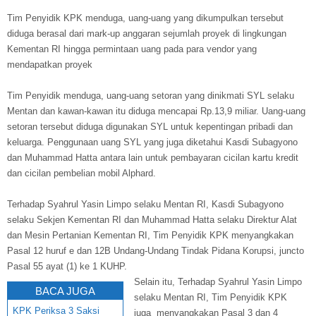
Tim Penyidik KPK menduga, uang-uang yang dikumpulkan tersebut
diduga berasal dari mark-up anggaran sejumlah proyek di lingkungan
Kementan RI hingga permintaan uang pada para vendor yang
mendapatkan proyek
Tim Penyidik menduga, uang-uang setoran yang dinikmati SYL selaku
Mentan dan kawan-kawan itu diduga mencapai Rp.13,9 miliar. Uang-uang
setoran tersebut diduga digunakan SYL untuk kepentingan pribadi dan
keluarga. Penggunaan uang SYL yang juga diketahui Kasdi Subagyono
dan Muhammad Hatta antara lain untuk pembayaran cicilan kartu kredit
dan cicilan pembelian mobil Alphard.
Terhadap Syahrul Yasin Limpo selaku Mentan RI, Kasdi Subagyono
selaku Sekjen Kementan RI dan Muhammad Hatta selaku Direktur Alat
dan Mesin Pertanian Kementan RI, Tim Penyidik KPK menyangkakan
Pasal 12 huruf e dan 12B Undang-Undang Tindak Pidana Korupsi, juncto
Pasal 55 ayat (1) ke 1 KUHP.
Selain itu, Terhadap Syahrul Yasin Limpo
BACA JUGA
selaku Mentan RI, Tim Penyidik KPK
KPK Periksa 3 Saksi
juga menyangkakan Pasal 3 dan 4