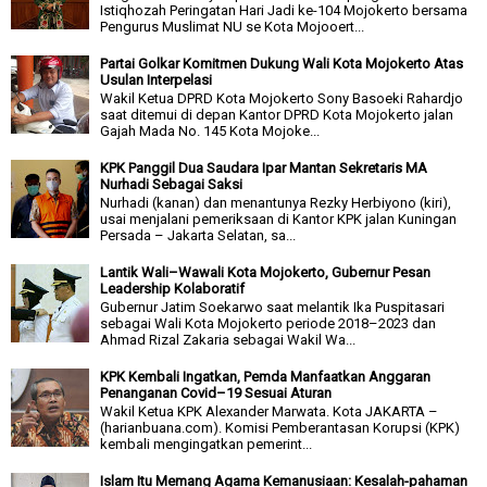
Istiqhozah Peringatan Hari Jadi ke-104 Mojokerto bersama
Pengurus Muslimat NU se Kota Mojooert...
Partai Golkar Komitmen Dukung Wali Kota Mojokerto Atas
Usulan Interpelasi
Wakil Ketua DPRD Kota Mojokerto Sony Basoeki Rahardjo
saat ditemui di depan Kantor DPRD Kota Mojokerto jalan
Gajah Mada No. 145 Kota Mojoke...
KPK Panggil Dua Saudara Ipar Mantan Sekretaris MA
Nurhadi Sebagai Saksi
Nurhadi (kanan) dan menantunya Rezky Herbiyono (kiri),
usai menjalani pemeriksaan di Kantor KPK jalan Kuningan
Persada – Jakarta Selatan, sa...
Lantik Wali–Wawali Kota Mojokerto, Gubernur Pesan
Leadership Kolaboratif
Gubernur Jatim Soekarwo saat melantik Ika Puspitasari
sebagai Wali Kota Mojokerto periode 2018–2023 dan
Ahmad Rizal Zakaria sebagai Wakil Wa...
KPK Kembali Ingatkan, Pemda Manfaatkan Anggaran
Penanganan Covid–19 Sesuai Aturan
Wakil Ketua KPK Alexander Marwata. Kota JAKARTA –
(harianbuana.com). Komisi Pemberantasan Korupsi (KPK)
kembali mengingatkan pemerint...
Islam Itu Memang Agama Kemanusiaan: Kesalah-pahaman