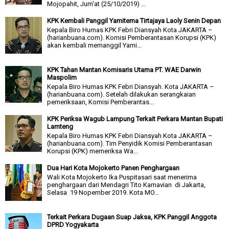
Mojopahit, Jum'at (25/10/2019) ...
KPK Kembali Panggil Yamitema Tirtajaya Laoly Senin Depan
Kepala Biro Humas KPK Febri Diansyah Kota JAKARTA –
(harianbuana.com). Komisi Pemberantasan Korupsi (KPK)
akan kembali memanggil Yami...
KPK Tahan Mantan Komisaris Utama PT. WAE Darwin
Maspolim
Kepala Biro Humas KPK Febri Diansyah. Kota JAKARTA –
(harianbuana.com). Setelah dilakukan serangkaian
pemeriksaan, Komisi Pemberantas...
KPK Periksa Wagub Lampung Terkait Perkara Mantan Bupati
Lamteng
Kepala Biro Humas KPK Febri Diansyah Kota JAKARTA –
(harianbuana.com). Tim Penyidik Komisi Pemberantasan
Korupsi (KPK) memeriksa Wa...
Dua Hari Kota Mojokerto Panen Penghargaan
Wali Kota Mojokerto Ika Puspitasari saat menerima
penghargaan dari Mendagri Tito Karnavian di Jakarta,
Selasa 19 Nopember 2019. Kota MO...
Terkait Perkara Dugaan Suap Jaksa, KPK Panggil Anggota
DPRD Yogyakarta