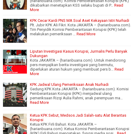
(harianbuana.com). Komisi Pemberantasan Korupsi (KPK)
dikabarkan menetapkan KSS selaku bupati di P…
Read
More
KPK Cecar Kardi PNS MA Soal Aset Kekayaan Istri Nurhadi
Plt. Jubir KPK Ali Fikri. Kota JAKARTA – (harianbuana.com).
Tim Penyidik Komisi Pemberantasan Korupsi (KPK) telah
melakukan pemeriksaan …
Read More
Liputan Investigasi Kasus Korupsi, Jurmalis Perlu Banyak
Dukungan
Kota JAKARTA – (harianbuana.com). Untuk mendorong
pers menyajikan berita investigasi yang bermutu,
diperlukan aturan hukum yang membuat pers b…
Read
More
KPK Jadwal Ulang Pemeriksaan Anak Nurhadi
Gedung KPK Kota JAKARTA – (harianbuana.com). Komisi
Pemberantasan Korupsi (KPK) menjadwal ulang
pemeriksaan Rizqi Aulia Rahmi, anak perempuan ma…
Read More
Ketua KPK Sebut, Medsos Jadi Salah-satu Alat Berantas
Korupsi
Ketua KPK Firli Bahuri. Kota JAKARTA –
(harianbuana.com). Ketua Komisi Pemberantasan Korupsi
(KPK) Firli Bahuri mengatakan, fungsi media sosi…
Read