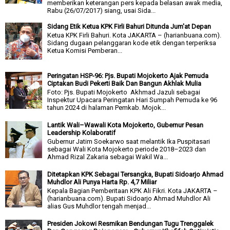
memberikan keterangan pers kepada belasan awak media,
Rabu (26/07/2017) siang, usai Sida...
Sidang Etik Ketua KPK Firli Bahuri Ditunda Jum'at Depan
Ketua KPK Firli Bahuri. Kota JAKARTA – (harianbuana.com).
Sidang dugaan pelanggaran kode etik dengan terperiksa
Ketua Komisi Pemberan...
Peringatan HSP-96: Pjs. Bupati Mojokerto Ajak Pemuda
Ciptakan Budi Pekerti Baik Dan Bangun Akhlak Mulia
Foto: Pjs. Bupati Mojokerto Akhmad Jazuli sebagai
Inspektur Upacara Peringatan Hari Sumpah Pemuda ke 96
tahun 2024 di halaman Pemkab. Mojok...
Lantik Wali–Wawali Kota Mojokerto, Gubernur Pesan
Leadership Kolaboratif
Gubernur Jatim Soekarwo saat melantik Ika Puspitasari
sebagai Wali Kota Mojokerto periode 2018–2023 dan
Ahmad Rizal Zakaria sebagai Wakil Wa...
Ditetapkan KPK Sebagai Tersangka, Bupati Sidoarjo Ahmad
Muhdlor Ali Punya Harta Rp. 4,7 Miliar
Kepala Bagian Pemberitaan KPK Ali Fikri. Kota JAKARTA –
(harianbuana.com). Bupati Sidoarjo Ahmad Muhdlor Ali
alias Gus Muhdlor tengah menjad...
Presiden Jokowi Resmikan Bendungan Tugu Trenggalek