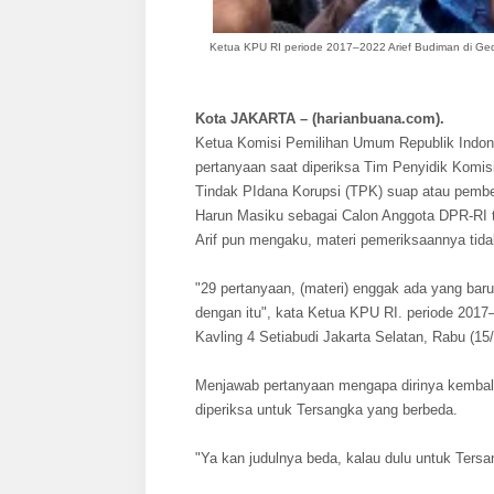
Ketua KPU RI periode 2017–2022 Arief Budiman
di Ge
Kota JAKARTA – (harianbuana.com).
Ketua Komisi Pemilihan Umum Republik Indone
pertanyaan saat diperiksa Tim Penyidik Komi
Tindak PIdana Korupsi (TPK) suap atau pembe
Harun Masiku sebagai Calon Anggota DPR-RI t
Arif pun mengaku, materi pemeriksaannya tida
"29 pertanyaan, (materi) enggak ada yang baru
dengan itu", kata Ketua KPU RI. periode 201
Kavling 4 Setiabudi Jakarta Selatan, Rabu (15
Menjawab pertanyaan mengapa dirinya kembali
diperiksa untuk Tersangka yang berbeda.
"Ya kan judulnya beda, kalau dulu untuk Tersa