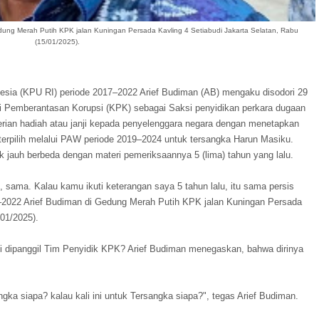
dung Merah Putih KPK jalan Kuningan Persada Kavling 4 Setiabudi Jakarta Selatan, Rabu
(15/01/2025).
sia (KPU RI) periode 2017–2022 Arief Budiman (AB) mengaku disodori 29
si Pemberantasan Korupsi (KPK) sebagai Saksi penyidikan perkara dugaan
rian hadiah atau janji kepada penyelenggara negara dengan menetapkan
erpilih melalui PAW periode 2019–2024 untuk tersangka Harun Masiku.
k jauh berbeda dengan materi pemeriksaannya 5 (lima) tahun yang lalu.
, sama. Kalau kamu ikuti keterangan saya 5 tahun lalu, itu sama persis
7–2022 Arief Budiman di Gedung Merah Putih KPK jalan Kuningan Persada
/01/2025).
 dipanggil Tim Penyidik KPK? Arief Budiman menegaskan, bahwa dirinya
ngka siapa? kalau kali ini untuk Tersangka siapa?", tegas Arief Budiman.