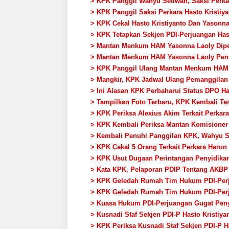
> KPK Panggil Wahyu Setiwan, Saksi Perkar
> KPK Panggil Saksi Perkara Hasto Kristiy
> KPK Cekal Hasto Kristiyanto Dan Yasonna
> KPK Tetapkan Sekjen PDI-Perjuangan Has
> Mantan Menkum HAM Yasonna Laoly Diper
> Mantan Menkum HAM Yasonna Laoly Penuh
> KPK Panggil Ulang Mantan Menkum HAM
> Mangkir, KPK Jadwal Ulang Pemanggila
> Ini Alasan KPK Perbaharui Status DPO H
> Tampilkan Foto Terbaru, KPK Kembali Te
> KPK Periksa Alexius Akim Terkait Perka
> KPK Kembali Periksa Mantan Komisioner
> Kembali Penuhi Panggilan KPK, Wahyu S
> KPK Cekal 5 Orang Terkait Perkara Harun
> KPK Usut Dugaan Perintangan Penyidika
> Kata KPK, Pelaporan PDIP Tentang AKBP
> KPK Geledah Rumah Tim Hukum PDI-Per
> KPK Geledah Rumah Tim Hukum PDI-Perju
> Kuasa Hukum PDI-Perjuangan Gugat Peny
> Kusnadi Staf Sekjen PDI-P Hasto Kristiya
> KPK Periksa Kusnadi Staf Sekjen PDI-P H