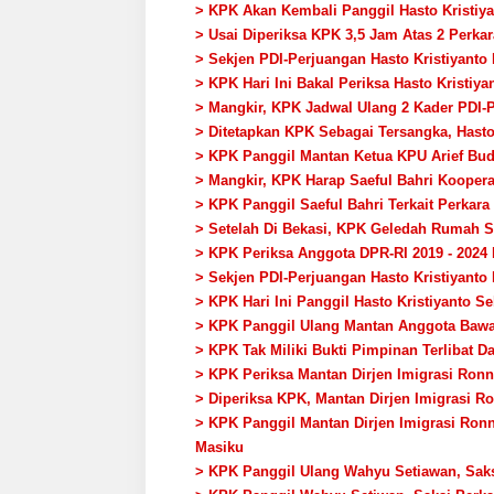
> KPK Akan Kembali Panggil Hasto Kristiy
> Usai Diperiksa KPK 3,5 Jam Atas 2 Perkar
> Sekjen PDI-Perjuangan Hasto Kristiyant
> KPK Hari Ini Bakal Periksa Hasto Kristiy
> Mangkir, KPK Jadwal Ulang 2 Kader PDI-P
> Ditetapkan KPK Sebagai Tersangka, Hasto
> KPK Panggil Mantan Ketua KPU Arief Budi
> Mangkir, KPK Harap Saeful Bahri Kooper
> KPK Panggil Saeful Bahri Terkait Perkar
> Setelah Di Bekasi, KPK Geledah Rumah S
> KPK Periksa Anggota DPR-RI 2019 - 2024 
> Sekjen PDI-Perjuangan Hasto Kristiyant
> KPK Hari Ini Panggil Hasto Kristiyanto S
> KPK Panggil Ulang Mantan Anggota Bawasl
> KPK Tak Miliki Bukti Pimpinan Terlibat 
> KPK Periksa Mantan Dirjen Imigrasi Ronn
> Diperiksa KPK, Mantan Dirjen Imigrasi R
> KPK Panggil Mantan Dirjen Imigrasi Ronn
Masiku
> KPK Panggil Ulang Wahyu Setiawan, Saksi