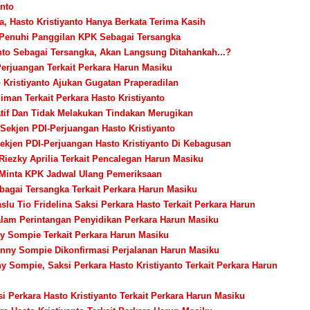
anto
a, Hasto Kristiyanto Hanya Berkata Terima Kasih
o Penuhi Panggilan KPK Sebagai Tersangka
anto Sebagai Tersangka, Akan Langsung Ditahankah...?
erjuangan Terkait Perkara Harun Masiku
 Kristiyanto Ajukan Gugatan Praperadilan
man Terkait Perkara Hasto Kristiyanto
atif Dan Tidak Melakukan Tindakan Merugikan
a Sekjen PDI-Perjuangan
Hasto Kristiyanto
ekjen PDI-Perjuangan Hasto Kristiyanto Di Kebagusan
Riezky Aprilia Terkait Pencalegan Harun Masiku
o Minta KPK Jadwal Ulang Pemeriksaan
ebagai Tersangka Terkait Perkara Harun Masiku
u Tio Fridelina Saksi Perkara Hasto Terkait Perkara Harun
Dalam Perintangan Penyidikan Perkara Harun Masiku
y Sompie Terkait Perkara Harun Masiku
onny Sompie Dikonfirmasi Perjalanan Harun Masiku
y Sompie, Saksi Perkara Hasto Kristiyanto Terkait Perkara Harun
 Perkara Hasto Kristiyanto Terkait Perkara Harun Masiku