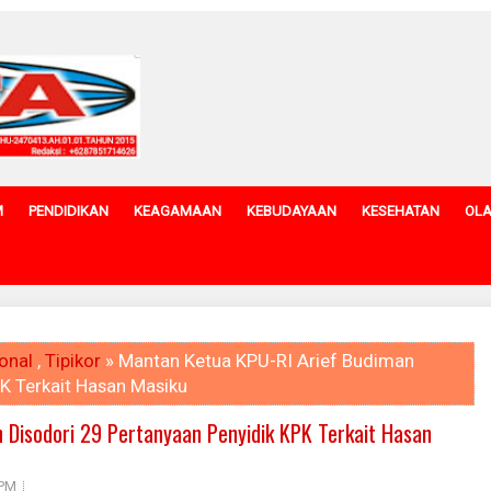
M
PENDIDIKAN
KEAGAMAAN
KEBUDAYAAN
KESEHATAN
OL
onal
,
Tipikor
» Mantan Ketua KPU-RI Arief Budiman
K Terkait Hasan Masiku
 Disodori 29 Pertanyaan Penyidik KPK Terkait Hasan
 PM