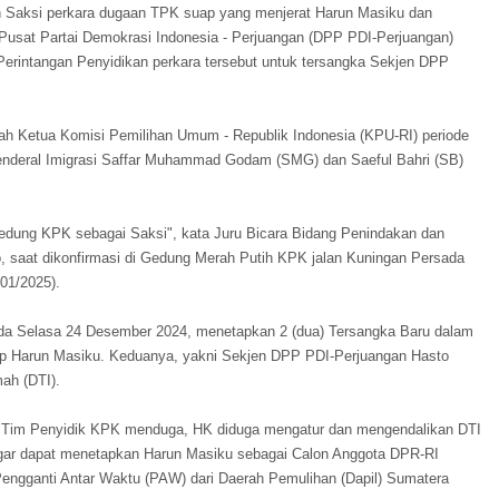
h Saksi perkara dugaan TPK suap yang menjerat Harun Masiku dan
 Pusat Partai Demokrasi Indonesia - Perjuangan (DPP PDI-Perjuangan)
 Perintangan Penyidikan perkara tersebut untuk tersangka Sekjen DPP
alah Ketua Komisi Pemilihan Umum - Republik Indonesia (KPU-RI) periode
 Jenderal Imigrasi Saffar Muhammad Godam (SMG) dan Saeful Bahri (SB)
gedung KPK sebagai Saksi", kata Juru Bicara Bidang Penindakan dan
 saat dikonfirmasi di Gedung Merah Putih KPK jalan Kuningan Persada
/01/2025).
da Selasa 24 Desember 2024, menetapkan 2 (dua) Tersangka Baru dalam
ap Harun Masiku. Keduanya, yakni Sekjen DPP PDI-Perjuangan Hasto
mah (DTI).
Tim Penyidik KPK menduga, HK diduga mengatur dan mengendalikan DTI
gar dapat menetapkan Harun Masiku sebagai Calon Anggota DPR-RI
r Pengganti Antar Waktu (PAW) dari Daerah Pemulihan (Dapil) Sumatera