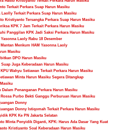
a Hasto Kristiyanto Terkait Perkara Harun Masiku
anto Terkait Perkara Suap Harun Masiku
 Laolly Terkait Perkara Suap Harun Masiku
to Kristiyanto Tersangka Perkara Suap Harun Masiku
iksa KPK 7 Jam Terkait Perkara Harun Masiku
i Panggilan KPK Jadi Saksi Perkara Harun Masiku
 Yasonna Laoly Rabu 18 Desember
n Mantan Menkum HAM Yasonna Laoly
arun Masiku
rbitkan DPO Harun Masiku
ra Suap Juga Keberadaan Harun Masiku
 KPU Wahyu Setiawan Terkait Perkara Harun Masiku
etiawan Minta Harun Masiku Segera Ditangkap
 Masiku
n Dalam Penanganan Perkara Harun Masiku
 Rossa Purbo Bekti Ganggu Perburuan Harun Masiku
juangan Donny
angan Donny Istiqomah Terkait Perkara Harun Masiku
idik KPK Ke PN Jakarta Selatan
nto Minta Penyidik Diganti, KPK: Harus Ada Dasar Yang Kuat
asto Kristiyanto Soal Keberadaan Harun Masiku