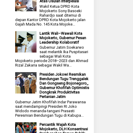
Atas Usulan Interpelasi
Wakil Ketua DPRD Kota
Mojokerto Sony Basoeki
Rahardjo saat ditemui di
depan Kantor DPRD Kota Mojokerto jalan
Gajah Mada No. 145 Kota Mojoke...
Lantik Wali–Wawali Kota
Mojokerto, Gubernur Pesan
Leadership Kolaboratif
Gubernur Jatim Soekarwo
saat melantik Ika Puspitasari
sebagai Wali Kota
Mojokerto periode 2018–2023 dan Ahmad
Rizal Zakaria sebagai Wakil Wa...
Presiden Jokowi Resmikan
Bendungan Tugu Trenggalek
Dan Gongseng Bojonegoro,,
Gubernur Khofifah Optimistis
Dongkrak Produktivitas
Pertanian Jatim
Gubernur Jatim Khofifah Indar Parawansa
saat mendampingi Presiden RI Joko
Widodo menanda-tangani Prasasti
Peresmian Bendungan Tugu di Kabupa...
Percantik Wajah Kota
Mojokerto, DLH Konsentrasi