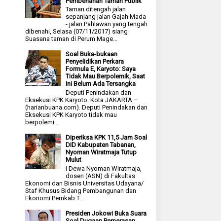
Pembenahan Taman Publik
Taman ditengah jalan
sepanjang jalan Gajah Mada
- jalan Pahlawan yang tengah
dibenahi, Selasa (07/11/2017) siang
Suasana taman di Perum Mage...
Soal Buka-bukaan
Penyelidikan Perkara
Formula E, Karyoto: Saya
Tidak Mau Berpolemik, Saat
Ini Belum Ada Tersangka
Deputi Penindakan dan
Eksekusi KPK Karyoto. Kota JAKARTA –
(harianbuana.com). Deputi Penindakan dan
Eksekusi KPK Karyoto tidak mau
berpolemi...
Diperiksa KPK 11,5 Jam Soal
DID Kabupaten Tabanan,
Nyoman Wiratmaja Tutup
Mulut
I Dewa Nyoman Wiratmaja,
dosen (ASN) di Fakultas
Ekonomi dan Bisnis Universitas Udayana/
Staf Khusus Bidang Pembangunan dan
Ekonomi Pemkab T...
Presiden Jokowi Buka Suara
Soal Dugaan Pemerasan