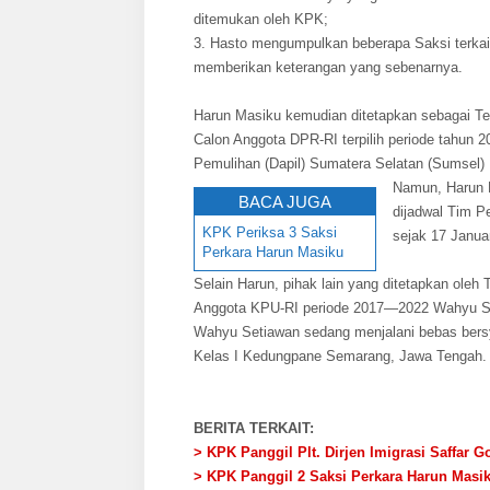
ditemukan oleh KPK;
3. Hasto mengumpulkan beberapa Saksi terkai
memberikan keterangan yang sebenarnya.
Harun Masiku kemudian ditetapkan sebagai T
Calon Anggota DPR-RI terpilih periode tahun 2
Pemulihan (Dapil) Sumatera Selatan (Sumsel) 
Namun, Harun M
BACA JUGA
dijadwal Tim P
KPK Periksa 3 Saksi
sejak 17 Janua
Perkara Harun Masiku
Selain Harun, pihak lain yang ditetapkan ole
Anggota KPU-RI periode 2017—2022 Wahyu Set
Wahyu Setiawan sedang menjalani bebas bersy
Kelas I Kedungpane Semarang, Jawa Tengah
BERITA TERKAIT:
> KPK Panggil Plt. Dirjen Imigrasi Saffar 
> KPK Panggil 2 Saksi Perkara Harun Masi