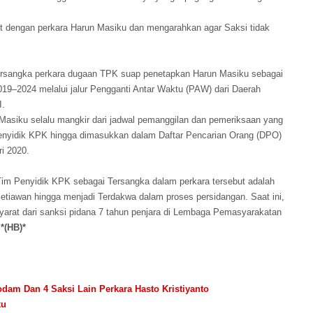
t dengan perkara Harun Masiku dan mengarahkan agar Saksi tidak
ersangka perkara dugaan TPK suap penetapkan Harun Masiku sebagai
019–2024 melalui jalur Pengganti Antar Waktu (PAW) dari Daerah
I.
asiku selalu mangkir dari jadwal pemanggilan dan pemeriksaan yang
enyidik KPK hingga dimasukkan dalam Daftar Pencarian Orang (DPO)
ri 2020.
h Tim Penyidik KPK sebagai Tersangka dalam perkara tersebut adalah
iawan hingga menjadi Terdakwa dalam proses persidangan. Saat ini,
arat dari sanksi pidana 7 tahun penjara di Lembaga Pemasyarakatan
.
*(HB)*
Godam Dan 4 Saksi Lain Perkara Hasto Kristiyanto
ku