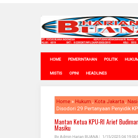
HOME
PEMERINTAHAN
POLITIK
HUKU
MISTIS
OPINI
HEADLINES
Home
»
Hukum
,
Kota Jakarta
,
Nasi
Disodori 29 Pertanyaan Penyidik KP
Mantan Ketua KPU-RI Arief Budiman
Masiku
By Admin Harian BUANA
1/15/2025 04:19:00