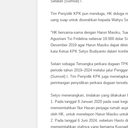
Selatan (Sumsel) I.
Tim Penyidik KPK pun menduga, HK diduga me
uang suap untuk diserahkan kepada Wahyu Seti
"HK bersama-sama dengan Harun Masiku, Sae
Agustiani Tio Fridelina sebesar 19.000 dolar
Desember 2019 agar Harun Masiku dapat ditet
kata Ketua KPK Setyo Budiyanto dalam konfer
Selain sebagai Tersangka perkara dugaan TPK
periode tahun 2019–2024 melalui jalur Pengga
(Sumsel) I, Tim Penyidik KPK juga menetapkan
perintangan penyidikan perkara dugaan tersebu
Setyo menerangkan, tindakan yang dilakukan
1. Pada tanggal 8 Januari 2020 pada saat ke
memerintahkan Nur Hasan penjaga rumah aspir
oleh HK, untuk menelepon Harun Masiku untuk
2. Pada tanggal 6 Juni 2024, sebelum Hasto d
memerintahkan stafnya yang bernama Kusnadi