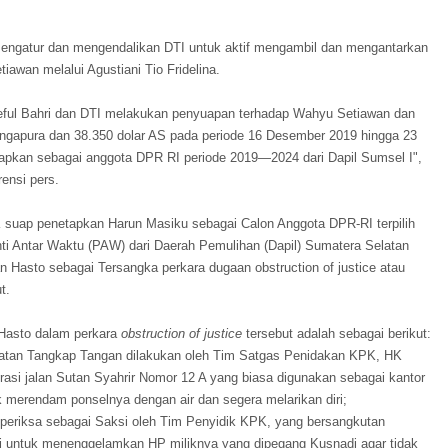
ngatur dan mengendalikan DTI untuk aktif mengambil dan mengantarkan
awan melalui Agustiani Tio Fridelina.
ful Bahri dan DTI melakukan penyuapan terhadap Wahyu Setiawan dan
 Singapura dan 38.350 dolar AS pada periode 16 Desember 2019 hingga 23
apkan sebagai anggota DPR RI periode 2019—2024 dari Dapil Sumsel I",
ensi pers.
 suap penetapkan Harun Masiku sebagai Calon Anggota DPR-RI terpilih
nti Antar Waktu (PAW) dari Daerah Pemulihan (Dapil) Sumatera Selatan
 Hasto sebagai Tersangka perkara dugaan obstruction of justice atau
t.
 Hasto dalam perkara
obstruction of justice
tersebut adalah sebagai berikut:
giatan Tangkap Tangan dilakukan oleh Tim Satgas Penidakan KPK, HK
asi jalan Sutan Syahrir Nomor 12 A yang biasa digunakan sebagai kantor
 merendam ponselnya dengan air dan segera melarikan diri;
iperiksa sebagai Saksi oleh Tim Penyidik KPK, yang bersangkutan
 untuk menenggelamkan HP miliknya yang dipegang Kusnadi agar tidak