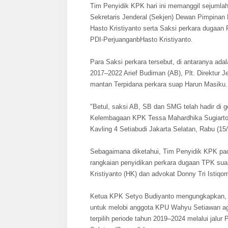
Tim Penyidik KPK hari ini memanggil sejumla
Sekretaris Jenderal (Sekjen) Dewan Pimpinan
Hasto Kristiyanto serta Saksi perkara dugaan
PDI-PerjuanganbHasto Kristiyanto.
Para Saksi perkara tersebut, di antaranya ad
2017–2022 Arief Budiman (AB), Plt. Direktur
mantan Terpidana perkara suap Harun Masiku.
"Betul, saksi AB, SB dan SMG telah hadir di 
Kelembagaan KPK Tessa Mahardhika Sugiarto,
Kavling 4 Setiabudi Jakarta Selatan, Rabu (15
Sebagaimana diketahui, Tim Penyidik KPK pa
rangkaian penyidikan perkara dugaan TPK su
Kristiyanto (HK) dan advokat Donny Tri Istiqo
Ketua KPK Setyo Budiyanto mengungkapkan, 
untuk melobi anggota KPU Wahyu Setiawan a
terpilih periode tahun 2019–2024 melalui jalu