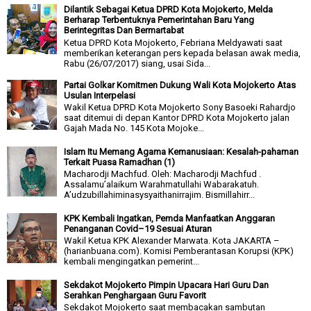
Dilantik Sebagai Ketua DPRD Kota Mojokerto, Melda
Berharap Terbentuknya Pemerintahan Baru Yang
Berintegritas Dan Bermartabat
Ketua DPRD Kota Mojokerto, Febriana Meldyawati saat
memberikan keterangan pers kepada belasan awak media,
Rabu (26/07/2017) siang, usai Sida...
Partai Golkar Komitmen Dukung Wali Kota Mojokerto Atas
Usulan Interpelasi
Wakil Ketua DPRD Kota Mojokerto Sony Basoeki Rahardjo
saat ditemui di depan Kantor DPRD Kota Mojokerto jalan
Gajah Mada No. 145 Kota Mojoke...
Islam Itu Memang Agama Kemanusiaan: Kesalah-pahaman
Terkait Puasa Ramadhan (1)
Macharodji Machfud. Oleh: Macharodji Machfud .
Assalamu’alaikum Warahmatullahi Wabarakatuh.
A’udzubillahiminasysyaithanirrajim. Bismillahirr...
KPK Kembali Ingatkan, Pemda Manfaatkan Anggaran
Penanganan Covid–19 Sesuai Aturan
Wakil Ketua KPK Alexander Marwata. Kota JAKARTA –
(harianbuana.com). Komisi Pemberantasan Korupsi (KPK)
kembali mengingatkan pemerint...
Sekdakot Mojokerto Pimpin Upacara Hari Guru Dan
Serahkan Penghargaan Guru Favorit
Sekdakot Mojokerto saat membacakan sambutan