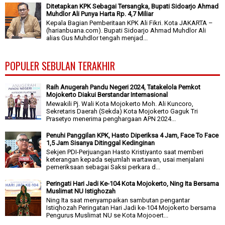
Ditetapkan KPK Sebagai Tersangka, Bupati Sidoarjo Ahmad
Muhdlor Ali Punya Harta Rp. 4,7 Miliar
Kepala Bagian Pemberitaan KPK Ali Fikri. Kota JAKARTA –
(harianbuana.com). Bupati Sidoarjo Ahmad Muhdlor Ali
alias Gus Muhdlor tengah menjad...
POPULER SEBULAN TERAKHIR
Raih Anugerah Pandu Negeri 2024, Tatakelola Pemkot
Mojokerto Diakui Berstandar Internasional
Mewakili Pj. Wali Kota Mojokerto Moh. Ali Kuncoro,
Sekretaris Daerah (Sekda) Kota Mojokerto Gaguk Tri
Prasetyo menerima penghargaan APN 2024...
Penuhi Panggilan KPK, Hasto Diperiksa 4 Jam, Face To Face
1,5 Jam Sisanya Ditinggal Kedinginan
Sekjen PDI-Perjuangan Hasto Kristiyanto saat memberi
keterangan kepada sejumlah wartawan, usai menjalani
pemeriksaan sebagai Saksi perkara d...
Peringati Hari Jadi Ke-104 Kota Mojokerto, Ning Ita Bersama
Muslimat NU Istighozah
Ning Ita saat menyampaikan sambutan pengantar
Istiqhozah Peringatan Hari Jadi ke-104 Mojokerto bersama
Pengurus Muslimat NU se Kota Mojooert...