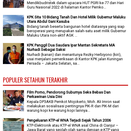
Mendikbudristek dalam upacara HUT PGRI ke-77 dan Hari
Guru Nasional 2022 di halaman Kantor Pemko...
KPK Sita 10 Bidang Tanah Dan Hotel Milik Gubernur Maluku
Utara Abdul Gani Kasuba
Bidang tanah beserta bangunan hotel diatasnya yang siap
beroperasi yang merupakan salah-satu aset milik Gubernur
Maluku Utara non-aktif AGK ...
KPK Panggil Dua Saudara Ipar Mantan Sekretaris MA
Nurhadi Sebagai Saksi
Nurhadi (kanan) dan menantunya Rezky Herbiyono (kiri),
usai menjalani pemeriksaan di Kantor KPK jalan Kuningan
Persada – Jakarta Selatan, sa...
POPULER SETAHUN TERAKHIR
Film Porno, Pendorong Suburnya Seks Bebas Dan
Perkawinan Usia Dini
Kepala DP3AKB Pemkot Mojokerto, Moh. Ali Imron saat
melakukan sosialisasi pentingnya PIK-R dan PIK-M dari
warung kopi ke warung kopi lainnya...
Pengeluaran KTP-el WNA Terjadi Sejak Tahun 2006
KTP-Elektronik atau KTP-el WNA asal China di Cianjur –
Jawa Barat yang seolah-olah sama dengan e-KTP yang