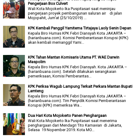
Pengerjaan Box Culvert
Wali Kota Mojokerto Ika Puspitasari saat meninjau
pengerjaan proyek pembangunan saluran air di jalan
Mojopahit, Jum'at (25/10/2019) ...
KPK Kembali Panggil Yamitema Tirtajaya Laoly Senin Depan
Kepala Biro Humas KPK Febri Diansyah Kota JAKARTA –
(harianbuana.com). Komisi Pemberantasan Korupsi (KPK)
akan kembali memanggil Yami...
KPK Tahan Mantan Komisaris Utama PT. WAE Darwin
Maspolim
Kepala Biro Humas KPK Febri Diansyah. Kota JAKARTA –
(harianbuana.com). Setelah dilakukan serangkaian
pemeriksaan, Komisi Pemberantas...
KPK Periksa Wagub Lampung Terkait Perkara Mantan Bupati
Lamteng
Kepala Biro Humas KPK Febri Diansyah Kota JAKARTA –
(harianbuana.com). Tim Penyidik Komisi Pemberantasan
Korupsi (KPK) memeriksa Wa...
Dua Hari Kota Mojokerto Panen Penghargaan
Wali Kota Mojokerto Ika Puspitasari saat menerima
penghargaan dari Mendagri Tito Karnavian di Jakarta,
Selasa 19 Nopember 2019. Kota MO...