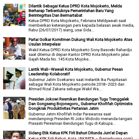
Dilantik Sebagai Ketua DPRD Kota Mojokerto, Melda
Berharap Terbentuknya Pemerintahan Baru Yang
Berintegritas Dan Bermartabat
Ketua DPRD Kota Mojokerto, Febriana Meldyawati saat
memberikan keterangan pers kepada belasan awak media,
Rabu (26/07/2017) siang, usai Sida...
Partai Golkar Komitmen Dukung Wali Kota Mojokerto Atas
Usulan Interpelasi
Wakil Ketua DPRD Kota Mojokerto Sony Basoeki Rahardjo
saat ditemui di depan Kantor DPRD Kota Mojokerto jalan
Gajah Mada No. 145 Kota Mojoke...
Lantik Wali–Wawali Kota Mojokerto, Gubernur Pesan
Leadership Kolaboratif
Gubernur Jatim Soekarwo saat melantik Ika Puspitasari
sebagai Wali Kota Mojokerto periode 2018–2023 dan
Ahmad Rizal Zakaria sebagai Wakil Wa...
Presiden Jokowi Resmikan Bendungan Tugu Trenggalek
Dan Gongseng Bojonegoro,, Gubernur Khofifah Optimistis
Dongkrak Produktivitas Pertanian Jatim
Gubernur Jatim Khofifah Indar Parawansa saat
mendampingi Presiden RI Joko Widodo menanda-tangani
Prasasti Peresmian Bendungan Tugu di Kabupa...
Sidang Etik Ketua KPK Firli Bahuri Ditunda Jum'at Depan
Ketua KPK Firli Bahuri. Kota JAKARTA – (harianbuana.com).