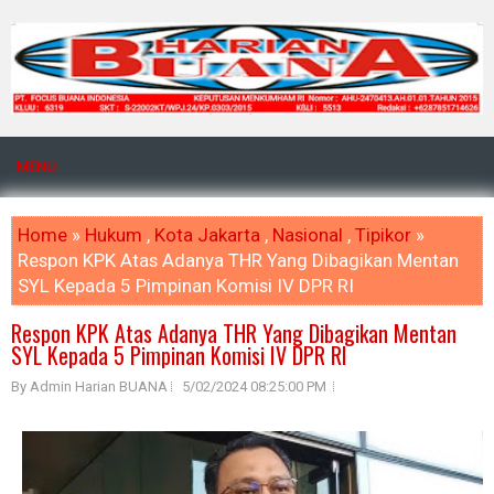
MENU
Home
»
Hukum
,
Kota Jakarta
,
Nasional
,
Tipikor
»
Respon KPK Atas Adanya THR Yang Dibagikan Mentan
SYL Kepada 5 Pimpinan Komisi IV DPR RI
Respon KPK Atas Adanya THR Yang Dibagikan Mentan
SYL Kepada 5 Pimpinan Komisi IV DPR RI
By Admin Harian BUANA
5/02/2024 08:25:00 PM