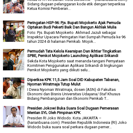
Sidang dugaan pelanggaran kode etik dengan terperiksa
Ketua Komisi Pemberan...
Peringatan HSP-96: Pjs. Bupati Mojokerto Ajak Pemuda
Ciptakan Budi Pekerti Baik Dan Bangun Akhlak Mulia
Foto: Pjs. Bupati Mojokerto Akhmad Jazuli sebagai
Inspektur Upacara Peringatan Hari Sumpah Pemuda ke 96
tahun 2024 di halaman Pemkab. Mojok...
Permudah Tata Kelola Kearsipan Dan Ikhtiar Tingkatkan
SPBE, Pemkot Mojokerto Launching Aplikasi Srikandi
Sekda Kota Mojokerto saat menanda-tangani Pernyataan
Komitmen Penggunakan Aplikasi Srikandi di lingkungan
Pemkot Mojokerto yang diikuti selu...
Diperiksa KPK 11,5 Jam Soal DID Kabupaten Tabanan,
Nyoman Wiratmaja Tutup Mulut
I Dewa Nyoman Wiratmaja, dosen (ASN) di Fakultas
Ekonomi dan Bisnis Universitas Udayana/ Staf Khusus
Bidang Pembangunan dan Ekonomi Pemkab T...
Presiden Jokowi Buka Suara Soal Dugaan Pemerasan
Mentan SYL Oleh Pimpinan KPK
Presiden RI Joko Widodo. Kota JAKARTA –
(harianbuana.com). Presiden Republik Indonesia (RI) Joko
Widodo buka suara soal perkara dugaan pemer...