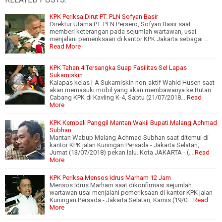
KPK Periksa Dirut PT. PLN Sofyan Basir
Direktur Utama PT. PLN Persero, Sofyan Basir saat
memberi keterangan pada sejumlah wartawan, usai
menjalani pemeriksaan di kantor KPK Jakarta sebagai …
Read More
KPK Tahan 4 Tersangka Suap Fasilitas Sel Lapas
Sukamiskin
Kalapas kelas I-A Sukamiskin non-aktif Wahid Husen saat
akan memasuki mobil yang akan membawanya ke Rutan
Cabang KPK di Kavling K-4, Sabtu (21/07/2018…
Read
More
KPK Kembali Panggil Mantan Wakil Bupati Malang Achmad
Subhan
Mantan Wabup Malang Achmad Subhan saat ditemui di
kantor KPK jalan Kuningan Persada - Jakarta Selatan,
Jumat (13/07/2018) pekan lalu. Kota JAKARTA - (…
Read
More
KPK Periksa Mensos Idrus Marham 12 Jam
Mensos Idrus Marham saat dikonfirmasi sejumlah
wartawan usai menjalani pemeriksaan di kantor KPK jalan
Kuningan Persada - Jakarta Selatan, Kamis (19/0…
Read
More