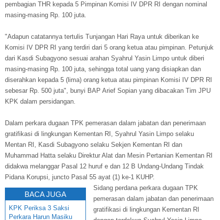
pembagian THR kepada 5 Pimpinan Komisi IV DPR RI dengan nominal
masing-masing Rp. 100 juta.
"Adapun catatannya tertulis Tunjangan Hari Raya untuk diberikan ke
Komisi IV DPR RI yang terdiri dari 5 orang ketua atau pimpinan. Petunjuk
dari Kasdi Subagyono sesuai arahan Syahrul Yasin Limpo untuk diberi
masing-masing Rp. 100 juta, sehingga total uang yang disiapkan dan
diserahkan kepada 5 (lima) orang ketua atau pimpinan Komisi IV DPR RI
sebesar Rp. 500 juta", bunyi BAP Arief Sopian yang dibacakan Tim JPU
KPK dalam persidangan.
Dalam perkara dugaan TPK pemerasan dalam jabatan dan penerimaan
gratifikasi di lingkungan Kementan RI, Syahrul Yasin Limpo selaku
Mentan RI, Kasdi Subagyono selaku Sekjen Kementan RI dan
Muhammad Hatta selaku Direktur Alat dan Mesin Pertanian Kementan RI
didakwa melanggar Pasal 12 huruf e dan 12 B Undang-Undang Tindak
Pidana Korupsi, juncto Pasal 55 ayat (1) ke-1 KUHP.
Sidang perdana perkara dugaan TPK
BACA JUGA
pemerasan dalam jabatan dan penerimaan
KPK Periksa 3 Saksi
gratifikasi di lingkungan Kementan RI
Perkara Harun Masiku