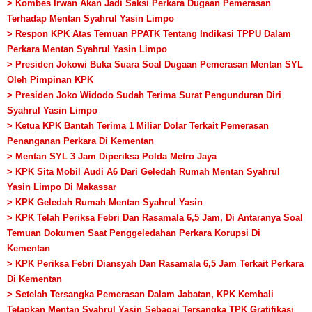
> Kombes Irwan Akan Jadi Saksi Perkara Dugaan Pemerasan
Terhadap Mentan Syahrul Yasin Limpo
> Respon KPK Atas Temuan PPATK Tentang Indikasi TPPU Dalam
Perkara Mentan Syahrul Yasin Limpo
> Presiden Jokowi Buka Suara Soal Dugaan Pemerasan Mentan SYL
Oleh Pimpinan KPK
> Presiden Joko Widodo Sudah Terima Surat Pengunduran Diri
Syahrul Yasin Limpo
> Ketua KPK Bantah Terima 1 Miliar Dolar Terkait Pemerasan
Penanganan Perkara Di Kementan
> Mentan SYL 3 Jam Diperiksa Polda Metro Jaya
> KPK Sita Mobil Audi A6 Dari Geledah Rumah Mentan Syahrul
Yasin Limpo Di Makassar
> KPK Geledah Rumah Mentan Syahrul Yasin
> KPK Telah Periksa Febri Dan Rasamala 6,5 Jam, Di Antaranya Soal
Temuan Dokumen Saat Penggeledahan Perkara Korupsi Di
Kementan
> KPK Periksa Febri Diansyah Dan Rasamala 6,5 Jam Terkait Perkara
Di Kementan
> Setelah Tersangka Pemerasan Dalam Jabatan, KPK Kembali
Tetapkan Mentan Syahrul Yasin Sebagai Tersangka TPK Gratifikasi