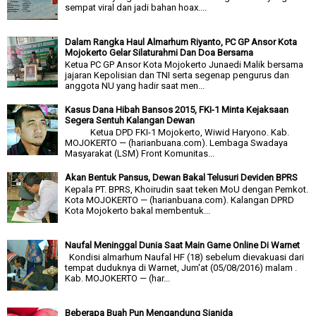
sempat viral dan jadi bahan hoax....
Dalam Rangka Haul Almarhum Riyanto, PC GP Ansor Kota
Mojokerto Gelar Silaturahmi Dan Doa Bersama
Ketua PC GP Ansor Kota Mojokerto Junaedi Malik bersama
jajaran Kepolisian dan TNI serta segenap pengurus dan
anggota NU yang hadir saat men...
Kasus Dana Hibah Bansos 2015, FKI-1 Minta Kejaksaan
Segera Sentuh Kalangan Dewan
Ketua DPD FKI-1 Mojokerto, Wiwid Haryono. Kab.
MOJOKERTO — (harianbuana.com). Lembaga Swadaya
Masyarakat (LSM) Front Komunitas...
Akan Bentuk Pansus, Dewan Bakal Telusuri Deviden BPRS
Kepala PT. BPRS, Khoirudin saat teken MoU dengan Pemkot.
Kota MOJOKERTO — (harianbuana.com). Kalangan DPRD
Kota Mojokerto bakal membentuk...
Naufal Meninggal Dunia Saat Main Game Online Di Warnet
Kondisi almarhum Naufal HF (18) sebelum dievakuasi dari
tempat duduknya di Warnet, Jum'at (05/08/2016) malam .
Kab. MOJOKERTO — (har...
Beberapa Buah Pun Mengandung Sianida