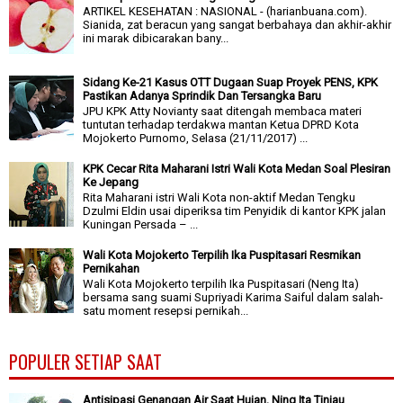
ARTIKEL KESEHATAN : NASIONAL - (harianbuana.com).
Sianida, zat beracun yang sangat berbahaya dan akhir-akhir
ini marak dibicarakan bany...
Sidang Ke-21 Kasus OTT Dugaan Suap Proyek PENS, KPK
Pastikan Adanya Sprindik Dan Tersangka Baru
JPU KPK Atty Novianty saat ditengah membaca materi
tuntutan terhadap terdakwa mantan Ketua DPRD Kota
Mojokerto Purnomo, Selasa (21/11/2017) ...
KPK Cecar Rita Maharani Istri Wali Kota Medan Soal Plesiran
Ke Jepang
Rita Maharani istri Wali Kota non-aktif Medan Tengku
Dzulmi Eldin usai diperiksa tim Penyidik di kantor KPK jalan
Kuningan Persada – ...
Wali Kota Mojokerto Terpilih Ika Puspitasari Resmikan
Pernikahan
Wali Kota Mojokerto terpilih Ika Puspitasari (Neng Ita)
bersama sang suami Supriyadi Karima Saiful dalam salah-
satu moment resepsi pernikah...
POPULER SETIAP SAAT
Antisipasi Genangan Air Saat Hujan, Ning Ita Tinjau